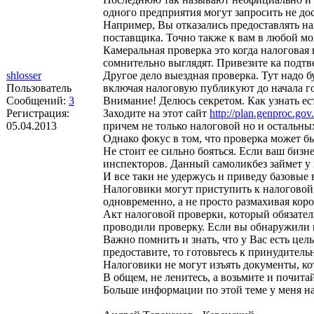
одного предприятия могут запросить не д
Например, Вы отказались предоставлять нак
поставщика. Точно также к вам в любой мом
Камеральная проверка это когда налоговая 
сомнительно выглядят. Привезите ка подтв
shlosser
Другое дело выездная проверка. Тут надо 
Пользователь
включая налоговую публикуют до начала го
Сообщений:
3
Внимание! Делюсь секретом. Как узнать ес
Регистрация:
Заходите на этот сайт
http://plan.genproc.gov.
05.04.2013
причем не только налоговой но и остальных
Однако фокус в том, что проверка может б
Не стоит ее сильно бояться. Если ваш бизн
инспекторов. Данный самоликбез займет у
И все таки не удержусь и приведу базовые 
Налоговики могут приступить к налоговой 
одновременно, а не просто размахивая кор
Акт налоговой проверки, который обязател
проводили проверку. Если вы обнаружили 
Важно помнить и знать, что у Вас есть це
предоставите, то готовьтесь к принудитель
Налоговики не могут изъять документы, ко
В общем, не ленитесь, а возьмите и почит
Больше информации по этой теме у меня на