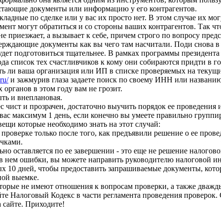
остающие документы или информацию у его контрагентов.
ладные по сделке или у вас их просто нет. В этом случае их мо
ент могут обратиться и со стороны ваших контрагентов. Так что
не приезжает, а вызывает к себе, причем строго по вопросу пре
ерждающие документы как вы чего там насчитали. Поди снова в
будет подготовиться тщательнее. В рамках программы президент
да список тех счастливчиков к кому они собираются придти в го
ть ли ваша организация или ИП в списке проверяемых на текущ
ru/
и зажмурив глаза задаете поиск по своему ИНН или названию.
 органов в этом году вам не грозит.
ыть и внеплановая.
ес чист и прозрачен, достаточно выучить порядок ее проведения 
 вас максимум 1 день, если конечно вы умеете правильно групп
вещи которые необходимо знать на этот случай:
проверке только после того, как предъявили решение о ее пров
очками.
ьно оставляется по ее завершении - это еще не решение налогов
в нем ошибки, вы можете направить руководителю налоговой ин
лых 10 дней, чтобы предоставить запрашиваемые документы, кото
ной выемке.
торые не имеют отношения к вопросам проверки, а также дважды
айте Налоговый Кодекс в части регламента проведения проверок.
 сайте. Приходите!