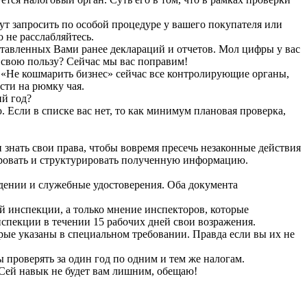
гут запросить по особой процедуре у вашего покупателя или
 не расслабляйтесь.
дставленных Вами ранее деклараций и отчетов. Мол цифры у вас
 свою пользу? Сейчас мы вас поправим!
а «Не кошмарить бизнес» сейчас все контролирующие органы,
сти на рюмку чая.
ий год?
 Если в списке вас нет, то как минимум плановая проверка,
и знать свои права, чтобы вовремя пресечь незаконные действия
ировать и структурировать полученную информацию.
едении и служебные удостоверения. Оба документа
ой инспекции, а только мнение инспекторов, которые
спекции в течении 15 рабочих дней свои возражения.
рые указаны в специальном требовании. Правда если вы их не
 проверять за один год по одним и тем же налогам.
 Сей навык не будет вам лишним, обещаю!