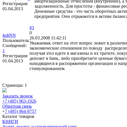
амортизационные отчисления (внутренние), а т
Регистрация:
задолженность. Для простоты - финансовые ре
01.04.2013
Денежные средства - это часть оборотных акти
предприятия. Они отражаются в активе баланса
#3
0
lediNN
26.03.2008 11:42:11
Пользователь
Уважаемая, ответ на этот вопрос лежит в различ
Сообщений:
экономические отношения по поводу распределени
1
получая з/пл идете в магазины и их тратите, поку
Регистрация:
депозит в банк, либо приобретаете ценные бумаг
01.04.2013
находящиеся в распоряжении организации и нап
стимулированием.
Страницы:
1
Заказать звонок
+7 (495) 963-1926
Обратная связь
+
7 (495) 964-9757
Каталог товаров
КНИГИ
Аудит, анализ, и управленческий учет