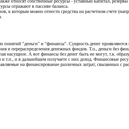
акже относят собственные ресурсы - уставный капитал, резервы 
сурсы отражают в пассиве баланса.
вов, к которым можно отнести средства на расчетном счете (напр
.
иях понятий "деньги" и "финансы". Сущность денег проявляются 
я и перераспределения денежных фондов. Т.о., деньги без финанс
пая насущное. А вот финансы без денег быть не могут, т.к. образу
и и т.п., и в дальнейшем получаете с них доход. Финансовые рес
равляемые на финансирование различных затрат, свызанных с 