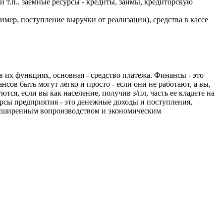
и т.п., заемные ресурсы - кредиты, займы, кредиторскую
имер, поступление выручки от реализации), средства в кассе
в их функциях, основная - средство платежа. Финансы - это
ов быть могут легко и просто - если они не работают, а вы,
ются, если вы как население, получив з/пл, часть ее кладете на
урсы предприятия - это денежные доходы и поступления,
расширенным вопроизводством и экономическим