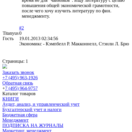
время не для "чайников". Ищу литературу с целью
повышения общей экономической грамотности,
после чего хочу изучить литературу по фин.
менеджменту.
#2
Titanyus
0
Гость
19.01.2013 02:34:56
Экономикс - Кэмпбелл Р. Макконнелл, Стэнли Л. Брю
Страницы:
1
Заказать звонок
+7 (495) 963-1926
Обратная связь
+
7 (495) 964-9757
Каталог товаров
КНИГИ
Аудит, анализ, и управленческий учет
Бухгалтерский учет и налоги
Бюджетная сфера
Менеджмент
ПОДПИСКА НА ЖУРНАЛЫ
Маркетинг, менеджмент