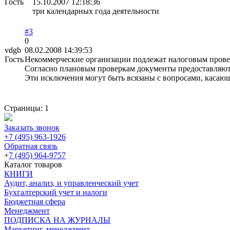
Гость
15.10.2007 12:18:36
три календарных года деятельности
#3
0
vdgb
08.02.2008 14:39:53
Гость
Некоммерческие организации подлежат налоговым прове
Согласно плановым проверкам документы предоставляютс
Эти исключения могут быть всязаны с вопросами, каса
Страницы:
1
Заказать звонок
+7 (495) 963-1926
Обратная связь
+
7 (495) 964-9757
Каталог товаров
КНИГИ
Аудит, анализ, и управленческий учет
Бухгалтерский учет и налоги
Бюджетная сфера
Менеджмент
ПОДПИСКА НА ЖУРНАЛЫ
Маркетинг, менеджмент