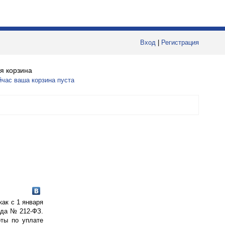
Вход
|
Регистрация
я корзина
йчас ваша корзина пуста
как с 1 января
ода № 212-ФЗ.
оты по уплате