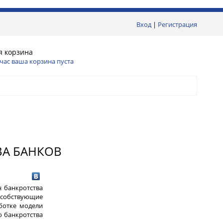
Вход
|
Регистрация
я корзина
час ваша корзина пуста
ВА БАНКОВ
н банкротства
особствующие
ботке модели
о банкротства