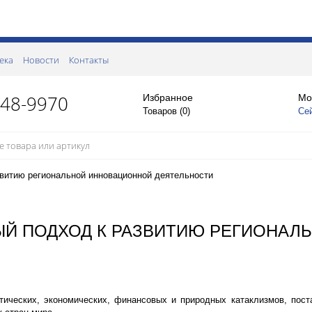
ека
Новости
Контакты
148-9970
Избранное
Мо
Товаров (
0
)
Се
витию региональной инновационной деятельности
ЫЙ ПОДХОД К РАЗВИТИЮ РЕГИОНА
ических, экономических, финансовых и природных катаклизмов, пост