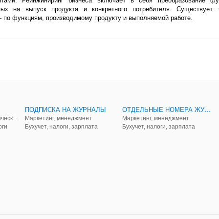
тами. Реинжиниринг бизнеса включает в себя преобразование фу
ных на выпуск продукта и конкретного потребителя. Существует 
— по функциям, производимому продукту и выполняемой работе.
ПОДПИСКА НА ЖУРНАЛЫ
ОТДЕЛЬНЫЕ НОМЕРА ЖУРНАЛОВ
Аудит, анализ, и управленческий учет
Маркетинг, менеджмент
Маркетинг, менеджмент
оги
Бухучет, налоги, зарплата
Бухучет, налоги, зарплата