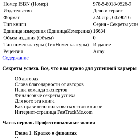
Номер ISBN (Номер)
978-5-8018-0526-9
Издательство
Дело и сервис
Формат
224 стр., 60х90/16
Тип книги
Серия «Секреты успех
Единица измерения (ЕдиницаИзмерения)
16634
Объем издания (Объем)
0
Тип номенклатуры (ТипНоменклатуры)
Издание
Рецензия
Array
Содержание
Секреты успеха. Все, что вам нужно для успешной карьеры
Об авторах
Слова благодарности от авторов
Наша команда экспертов
Финансовые секреты успеха
Для кого эта книга
Как правильно пользоваться этой книгой
Интернет-­страница Fast­Track­Me.com
Часть первая. Профессиональные знания
Глава 1. Кратко о финансах