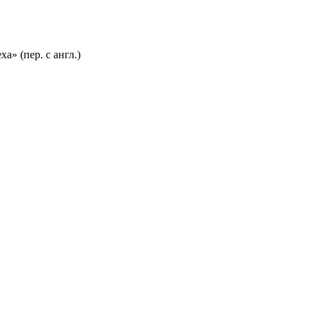
а» (пер. с англ.)