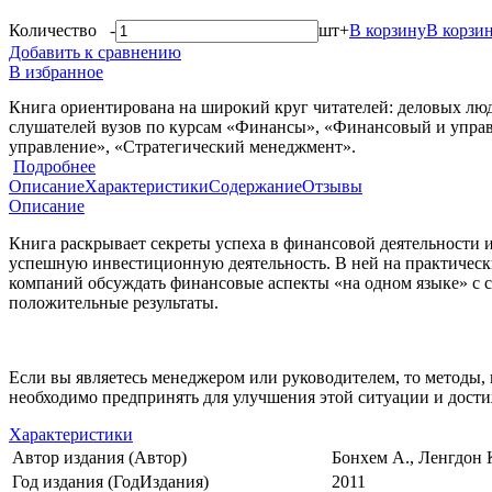
Количество
-
шт
+
В корзину
В корзи
Добавить к сравнению
В избранное
Книга ориентирована на широкий круг читателей: деловых люде
слушателей вузов по курсам «Финансы», «Финансовый и упра
управление», «Стратегический менеджмент».
Подробнее
Описание
Характеристики
Содержание
Отзывы
Описание
Книга раскрывает секреты успеха в финансовой деятельности и
успешную инвестиционную деятельность. В ней на практическ
компаний обсуждать финансовые аспекты «на одном языке» с с
положительные результаты.
Если вы являетесь менеджером или руководителем, то методы, 
необходимо предпринять для улучшения этой ситуации и дост
Характеристики
Автор издания (Автор)
Бонхем А., Ленгдон 
Год издания (ГодИздания)
2011