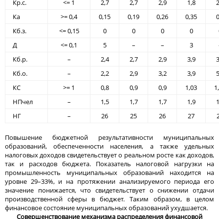
Кр.с.
<= 1
2,7
2,7
2,9
1,8
2
Ка
>= 0,4
0,15
0,19
0,26
0,35
0
Кб.з.
<= 0,15
0
0
0
0
Д
<= 0,1
5
–
–
3
Кб.р.
–
2,4
2,7
2,9
3,9
3
Кб.о.
–
2,2
2,9
3,2
3,9
5
КС
>= 1
0,8
0,9
0,9
1,03
1
НПчел
–
1,5
1,7
1,7
1,9
1
НГ
–
26
25
26
27
Повышение бюджетной результативности муниципальных
образований, обеспеченности населения, а также удельных
налоговых доходов свидетельствует о реальном росте как доходов,
так и расходов бюджета. Показатель налоговой нагрузки на
промышленность муниципальных образований находится на
уровне 29–33%, и на протяжении анализируемого периода его
значение понижается, что свидетельствует о снижении отдачи
производственной сферы в бюджет. Таким образом, в целом
финансовое состояние муниципальных образований ухудшается.
Совершенствование механизма распределения финансовой