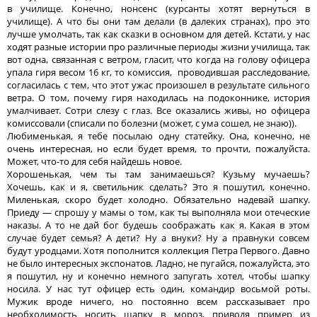
в училище. Конечно, нонсенс (курсанты хотят вернуться в
училище). А что бы они там делали (в далеких странах), про это
лучше умолчать, так как сказки в основном для детей. Кстати, у нас
ходят разные истории про различные периоды жизни училища, так
вот одна, связанная с ветром, гласит, что когда на голову офицера
упала гиря весом 16 кг, то комиссия, проводившая расследование,
согласилась с тем, что этот ужас произошел в результате сильного
ветра. О том, почему гиря находилась на подоконнике, история
умалчивает. Сотри слезу с глаз. Все оказались живы, но офицера
комиссовали (списали по болезни (может, с ума сошел, не знаю)).
Любименькая, я тебе посылаю одну статейку. Она, конечно, не
очень интересная, но если будет время, то прочти, пожалуйста.
Может, что-то для себя найдешь новое.
Хорошенькая, чем ты там занимаешься? Кузьму мучаешь?
Хочешь, как и я, светильник сделать? Это я пошутил, конечно.
Миленькая, скоро будет холодно. Обязательно надевай шапку.
Приеду — спрошу у мамы о том, как ты выполняла мои отеческие
наказы. А то не дай бог будешь соображать как я. Какая в этом
случае будет семья? А дети? Ну а внуки? Ну а правнуки совсем
будут уродцами. Хотя пополнится коллекция Петра Первого. Давно
не было интересных экспонатов. Ладно, не пугайся, пожалуйста, это
я пошутил, ну и конечно немного запугать хотел, чтобы шапку
носила. У нас тут офицер есть один, командир восьмой роты.
Мужик вроде ничего, но постоянно всем рассказывает про
необходимость носить шапку в мороз, приводя пример из