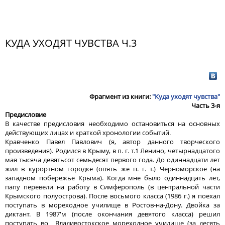
КУДА УХОДЯТ ЧУВСТВА Ч.3
Фрагмент из книги:
"Куда уходят чувства"
Часть 3-я
Предисловие
В качестве предисловия необходимо остановиться на основных
действующих лицах и краткой хронологии событий.
Кравченко Павел Павлович (я, автор данного творческого
произведения). Родился в Крыму, в п. г. т.1 Ленино, четырнадцатого
мая тысяча девятьсот семьдесят первого года. До одиннадцати лет
жил в курортном городке (опять же п. г. т.) Черноморское (на
западном побережье Крыма). Когда мне было одиннадцать лет,
папу перевели на работу в Симферополь (в центральной части
Крымского полуострова). После восьмого класса (1986 г.) я поехал
поступать в мореходное училище в Ростов-на-Дону. Двойка за
диктант. В 1987'м (после окончания девятого класса) решил
поступать во Владивостокское мореходное училище (за десять