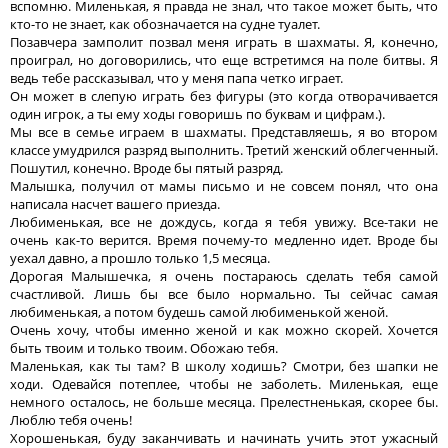
вспомню. Миленькая, я правда не знал, что такое может быть, что
кто-то не знает, как обозначается на судне туалет.
Позавчера замполит позвал меня играть в шахматы. Я, конечно,
проиграл, но договорились, что еще встретимся на поле битвы. Я
ведь тебе рассказывал, что у меня папа четко играет.
Он может в слепую играть без фигуры (это когда отворачивается
один игрок, а ты ему ходы говоришь по буквам и цифрам.).
Мы все в семье играем в шахматы. Представляешь, я во втором
классе умудрился разряд выполнить. Третий женский облегченный.
Пошутил, конечно. Вроде бы пятый разряд.
Малышка, получил от мамы письмо и не совсем понял, что она
написала насчет вашего приезда.
Любименькая, все не дождусь, когда я тебя увижу. Все-таки не
очень как-то верится. Время почему-то медленно идет. Вроде бы
уехал давно, а прошло только 1,5 месяца.
Дорогая Малышечка, я очень постараюсь сделать тебя самой
счастливой. Лишь бы все было нормально. Ты сейчас самая
любименькая, а потом будешь самой любименькой женой.
Очень хочу, чтобы именно женой и как можно скорей. Хочется
быть твоим и только твоим. Обожаю тебя.
Маленькая, как ты там? В школу ходишь? Смотри, без шапки не
ходи. Одевайся потеплее, чтобы не заболеть. Миленькая, еще
немного осталось, не больше месяца. Прелестненькая, скорее бы.
Люблю тебя очень!
Хорошенькая, буду заканчивать и начинать учить этот ужасный