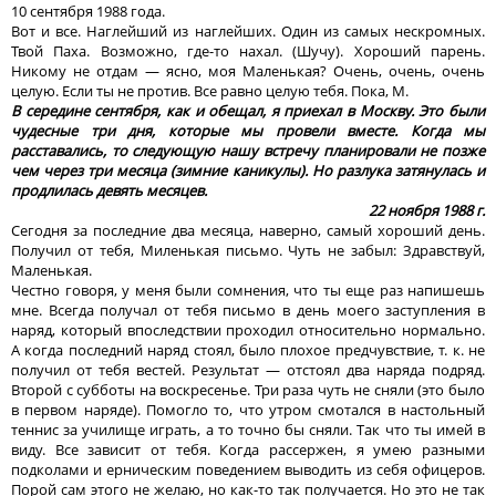
10 сентября 1988 года.
Вот и все. Наглейший из наглейших. Один из самых нескромных.
Твой Паха. Возможно, где-то нахал. (Шучу). Хороший парень.
Никому не отдам — ясно, моя Маленькая? Очень, очень, очень
целую. Если ты не против. Все равно целую тебя. Пока, М.
В середине сентября, как и обещал, я приехал в Москву. Это были
чудесные три дня, которые мы провели вместе. Когда мы
расставались, то следующую нашу встречу планировали не позже
чем через три месяца (зимние каникулы). Но разлука затянулась и
продлилась девять месяцев.
22 ноября 1988 г.
Сегодня за последние два месяца, наверно, самый хороший день.
Получил от тебя, Миленькая письмо. Чуть не забыл: Здравствуй,
Маленькая.
Честно говоря, у меня были сомнения, что ты еще раз напишешь
мне. Всегда получал от тебя письмо в день моего заступления в
наряд, который впоследствии проходил относительно нормально.
А когда последний наряд стоял, было плохое предчувствие, т. к. не
получил от тебя вестей. Результат — отстоял два наряда подряд.
Второй с субботы на воскресенье. Три раза чуть не сняли (это было
в первом наряде). Помогло то, что утром смотался в настольный
теннис за училище играть, а то точно бы сняли. Так что ты имей в
виду. Все зависит от тебя. Когда рассержен, я умею разными
подколами и ерническим поведением выводить из себя офицеров.
Порой сам этого не желаю, но как-то так получается. Но это не так