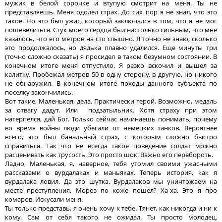
мужик в белой сорочке и втупую смотрит на меня. Ты не
представляешь. Меня одолел страх. До сих пор я не знал, что это
такое. Но это был ужас, который заключался в том, что я не мог
пошевелиться. Стук моего сердца был настолько сильным, что мне
казалось, что его метров на сто слышно. Я точно не знаю, сколько
это продолжалось, но дядька плавно удалился. Еще минуты три
(точно сложно сказать) я просидел в таком безумном состоянии. В
конечном итоге меня отпустило. Я резко вскочил и вышел за
калитку. Пробежал метров 50 в одну сторону, в другую, но никого
не обнаружил. В конечном итоге походы данного субъекта по
поселку закончились.
Вот такие, Маленькая, дела. Практически герой. Возможно, медаль
за отвагу дадут. Или подзатыльник. Хотя страху при этом
натерпелся, дай Бог. Только сейчас начинаешь понимать, почему
во время войны люди убегали от немецких танков. Вероятнее
всего, это был банальный страх, с которым сложно быстро
справиться. Так что не всегда такое поведение солдат можно
расценивать как трусость. Это просто шок. Важно его перебороть.
Ладно, Маленькая, я, наверное, тебя утомил своими ужасными
рассказами о вурдалаках и маньяках. Теперь история, как я
вурдалака ловил. Да это шутка. Вурдалаков мы уничтожаем на
месте преступления. Мороз по коже пошел? Ха-ха. Это я про
комаров. Искусали меня.
Ты только представь, я очень хочу к тебе. Тянет, как никогда и ни к
кому. Сам от себя такого не ожидал. Ты просто молодец.