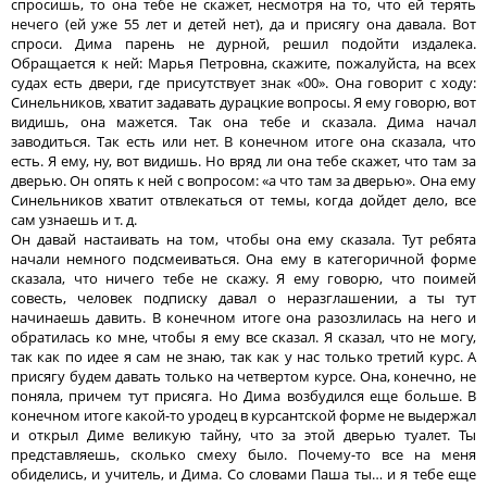
спросишь, то она тебе не скажет, несмотря на то, что ей терять
нечего (ей уже 55 лет и детей нет), да и присягу она давала. Вот
спроси. Дима парень не дурной, решил подойти издалека.
Обращается к ней: Марья Петровна, скажите, пожалуйста, на всех
судах есть двери, где присутствует знак «00». Она говорит с ходу:
Синельников, хватит задавать дурацкие вопросы. Я ему говорю, вот
видишь, она мажется. Так она тебе и сказала. Дима начал
заводиться. Так есть или нет. В конечном итоге она сказала, что
есть. Я ему, ну, вот видишь. Но вряд ли она тебе скажет, что там за
дверью. Он опять к ней с вопросом: «а что там за дверью». Она ему
Синельников хватит отвлекаться от темы, когда дойдет дело, все
сам узнаешь и т. д.
Он давай настаивать на том, чтобы она ему сказала. Тут ребята
начали немного подсмеиваться. Она ему в категоричной форме
сказала, что ничего тебе не скажу. Я ему говорю, что поимей
совесть, человек подписку давал о неразглашении, а ты тут
начинаешь давить. В конечном итоге она разозлилась на него и
обратилась ко мне, чтобы я ему все сказал. Я сказал, что не могу,
так как по идее я сам не знаю, так как у нас только третий курс. А
присягу будем давать только на четвертом курсе. Она, конечно, не
поняла, причем тут присяга. Но Дима возбудился еще больше. В
конечном итоге какой-то уродец в курсантской форме не выдержал
и открыл Диме великую тайну, что за этой дверью туалет. Ты
представляешь, сколько смеху было. Почему-то все на меня
обиделись, и учитель, и Дима. Со словами Паша ты… и я тебе еще