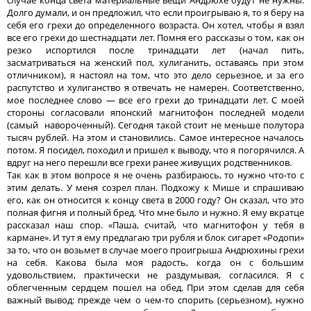
Долго думали, и он предложил, что если проигрываю я, то я беру на
себя его грехи до определенного возраста. Он хотел, чтобы я взял
все его грехи до шестнадцати лет. Помня его рассказы о том, как он
резко испортился после тринадцати лет (начал пить,
засматриваться на женский пол, хулиганить, оставаясь при этом
отличником), я настоял на том, что это дело серьезное, и за его
распутство и хулиганство я отвечать не намерен. Соответственно,
мое последнее слово — все его грехи до тринадцати лет. С моей
стороны согласовали японский магнитофон последней модели
(самый навороченный). Сегодня такой стоит не меньше полутора
тысяч рублей. На этом и становились. Самое интересное началось
потом. Я посидел, походил и пришел к выводу, что я погорячился. А
вдруг на него перешли все грехи ранее живущих родственников.
Так как в этом вопросе я не очень разбираюсь, то нужно что-то с
этим делать. У меня созрел план. Подхожу к Мише и спрашиваю
его, как он относится к концу света в 2000 году? Он сказал, что это
полная фигня и полный бред. Что мне было и нужно. Я ему вкратце
рассказал наш спор. «Паша, считай, что магнитофон у тебя в
кармане». И тут я ему предлагаю три рубля и блок сигарет «Родопи»
за то, что он возьмет в случае моего проигрыша Андрюхины грехи
на себя. Какова была моя радость, когда он с большим
удовольствием, практически не раздумывая, согласился. Я с
облегченным сердцем пошел на обед. При этом сделав для себя
важный вывод: прежде чем о чем-то спорить (серьезном), нужно