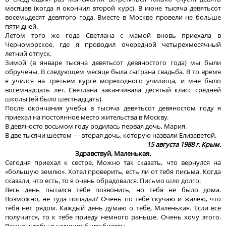
месяцев (когда я окончил второй курс). В июне тысяча девятьсот
восемьдесят девятого года. Вместе в Москве провели не больше
пяти дней.
Летом того же года Светлана с мамой вновь приехала в
Черноморское, где я проводил очередной четырехмесячный
летний отпуск.
Зимой (в январе тысяча девятьсот девяностого года) мы были
обручены. В следующем месяце была сыграна свадьба. В то время
я учился на третьем курсе мореходного училища, и мне было
восемнадцать лет. Светлана заканчивала десятый класс средней
школы (ей было шестнадцать).
После окончания учебы в тысяча девятьсот девяностом году я
приехал на постоянное место жительства в Москву.
В девяносто восьмом году родилась первая дочь, Мария.
В две тысячи шестом — вторая дочь, которую назвали Елизаветой.
15 августа 1988 г. Крым.
Здравствуй, Маленькая.
Сегодня приехал к сестре. Можно так сказать, что вернулся на
«большую землю». Хотел проверить, есть ли от тебя письма. Когда
сказали, что есть, то я очень обрадовался. Письмо шло долго.
Весь день пытался тебе позвонить, но тебя не было дома.
Возможно, не туда попадал? Очень по тебе скучаю и жалею, что
тебя нет рядом. Каждый день думаю о тебе, Маленькая. Если все
получится, то к тебе приеду немного раньше. Очень хочу этого.
Важно, чтобы в наличии были билеты.