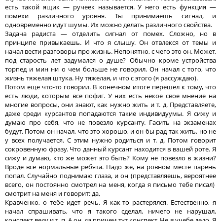
есть такой ящик — ручеек называется. У него есть функция —
помехи различного уровня. Ты принимаешь сигнал, и
одновременно идут шумы. Их можно делать различного свойства.
Задача радиста — отделить сигнал от помех. Сложно, но в
принципе привыкаешь. И что я слышу. Он отвлекся от темы и
начал вести разговоры про жизнь. Непонятно, с чего это он. Может,
под старость лет задумался о душе? Обычно кроме устройства
торпед и мин ни о чем больше не говорил. Он начал с того, что
жизнь тяжелая штука. Ну тяжелая, и что с этого (я рассуждаю).
Потом еще что-то говорил. В конечном итоге перешел к тому, что
есть люди, которым все пофиг. У них есть некое свое мнение на
многие вопросы, они знают, как нужно жить и т. д. Представляете,
даже среди курсантов попадаются такие индивидуумы. Я сижу и
думаю про себя, что не повезло курсанту. Гасить на экзаменах
будут. Потом он начал, что это хорошо, и он бы рад так жить, но не
у всех получается. С этим нужно родиться и т. д. Потом говорит
сокровенную фразу. Что данный курсант находится в вашей роте. Я
сижу и думаю, кто же может это быть? Кому не повезло в жизни?
Вроде все нормальные ребята. Надо же, на ровном месте парень
попал. Случайно поднимаю глаза, и он (представляешь, вероятнее
всего, он постоянно смотрел на меня, когда я письмо тебе писал)
смотрит на меня и говорит: да,
Кравченко, о тебе идет речь. Я как-то растерялся. Естественно, я
начал спрашивать, что я такого сделал, ничего не нарушал,
конспект веду и т. п. А он, да причем тут конспект. Не в учебе дело. Я