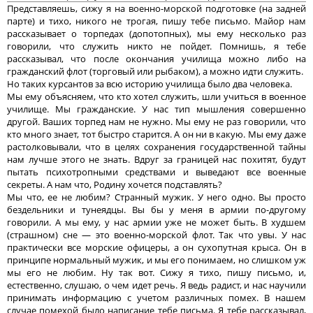
Представляешь, сижу я на военно-морской подготовке (на задней
парте) и тихо, никого не трогая, пишу тебе письмо. Майор нам
рассказывает о торпедах (допотопных), мы ему несколько раз
говорили, что служить никто не пойдет. Помнишь, я тебе
рассказывал, что после окончания училища можно либо на
гражданский флот (торговый или рыбаком), а можно идти служить.
Но таких курсантов за всю историю училища было два человека.
Мы ему объясняем, что кто хотел служить, шли учиться в военное
училище. Мы гражданские. У нас тип мышления совершенно
другой. Ваших торпед нам не нужно. Мы ему не раз говорили, что
кто много знает, тот быстро старится. А он ни в какую. Мы ему даже
растолковывали, что в целях сохранения государственной тайны
нам лучше этого не знать. Вдруг за границей нас похитят, будут
пытать психотропными средствами и выведают все военные
секреты. А нам что, Родину хочется подставлять?
Мы что, ее не любим? Странный мужик. У него одно. Вы просто
бездельники и тунеядцы. Вы бы у меня в армии по-другому
говорили. А мы ему, у нас армии уже не может быть. В худшем
(страшном) сне — это военно-морской флот. Так что увы. У нас
практически все морские офицеры, а он сухопутная крыса. Он в
принципе нормальный мужик, и мы его понимаем, но слишком уж
мы его не любим. Ну так вот. Сижу я тихо, пишу письмо, и,
естественно, слушаю, о чем идет речь. Я ведь радист, и нас научили
принимать информацию с учетом различных помех. В нашем
случае помехой было написание тебе письма. Я тебе рассказывал,