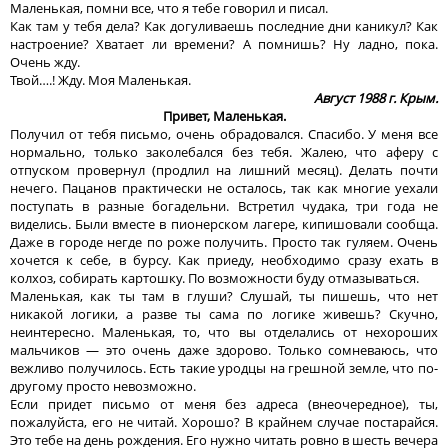
Маленькая, помни все, что я тебе говорил и писал.
Как там у тебя дела? Как догуливаешь последние дни каникул? Как
настроение? Хватает ли времени? А помнишь? Ну ладно, пока.
Очень жду.
Твой….! Жду. Моя Маленькая.
Август 1988 г. Крым.
Привет, Маленькая.
Получил от тебя письмо, очень обрадовался. Спасибо. У меня все
нормально, только заколебался без тебя. Жалею, что аферу с
отпуском провернул (продлил на лишний месяц). Делать почти
нечего. Пацанов практически не осталось, так как многие уехали
поступать в разные богадельни. Встретил чудака, три года не
виделись. Были вместе в пионерском лагере, кипишовали сообща.
Даже в городе негде по роже получить. Просто так гуляем. Очень
хочется к себе, в бурсу. Как приеду, необходимо сразу ехать в
колхоз, собирать картошку. По возможности буду отмазываться.
Маленькая, как ты там в глуши? Слушай, ты пишешь, что нет
никакой логики, а разве ты сама по логике живешь? Скучно,
неинтересно. Маленькая, то, что вы отделались от нехороших
мальчиков — это очень даже здорово. Только сомневаюсь, что
вежливо получилось. Есть такие уродцы на грешной земле, что по-
другому просто невозможно.
Если придет письмо от меня без адреса (внеочередное), ты,
пожалуйста, его не читай. Хорошо? В крайнем случае постарайся.
Это тебе на день рождения. Его нужно читать ровно в шесть вечера