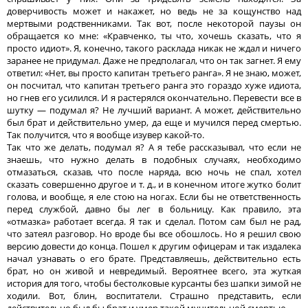
доверчивость может и накажет, но ведь не за кощунство над
мертвыми родственниками. Так вот, после некоторой паузы он
обращается ко мне: «Кравченко, ты что, хочешь сказать, что я
просто идиот». Я, конечно, такого расклада никак не ждал и ничего
заранее не придумал. Даже не предполагал, что он так загнет. Я ему
ответил: «Нет, вы просто капитан третьего ранга». Я не знаю, может,
он посчитал, что капитан третьего ранга это гораздо хуже идиота,
но гнев его усилился. И я растерялся окончательно. Перевести все в
шутку — подумал я? Не лучший вариант. А может, действительно
был брат и действительно умер, да еще и мучился перед смертью.
Так получится, что я вообще изувер какой-то.
Так что же делать, подумал я? А я тебе рассказывал, что если не
знаешь, что нужно делать в подобных случаях, необходимо
отмазаться, сказав, что после наряда, всю ночь не спал, хотел
сказать совершенно другое и т. д., и в конечном итоге жутко болит
голова, и вообще, я еле стою на ногах. Если бы не ответственность
перед службой, давно бы лег в больницу. Как правило, эта
«отмазка» работает всегда. Я так и сделал. Потом сам был не рад,
что затеял разговор. Но вроде бы все обошлось. Но я решил свою
версию довести до конца. Пошел к другим офицерам и так издалека
начал узнавать о его брате. Представляешь, действительно есть
брат, но он живой и невредимый. Вероятнее всего, эта жуткая
история для того, чтобы бестолковые курсанты без шапки зимой не
ходили. Вот, блин, воспитатели. Страшно представить, если
действительно был бы брат и умер такой мучительной смертью.