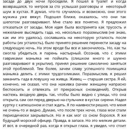
засаде до двух ночи просидели. Я пошел в туалет и когда
возвращался, то метров за сто услышал разговоры и некоторый
шум в кустах. Я думал, что-то случилось и возможно, они этого
мужика уже вяжут. Подошел ближе, оказалось, что они так
шепотом разговаривают. Мне стало все понятно. Я предложил
отказаться от засады. Моя идея была воспринята как трусость и
нежелание выследить гада, но, несколько поразмыслив (не знаю,
как им это удалось), сославшись на некоторую усталость после
работы (их усталость), было принято решение перенести засаду на
следующую ночь. На этом вроде бы все и закончилось. Но, как ты
смогла убедиться, я парень настырный. Осознав, что с этими
гавриками маньяка не поймать (слишком много и шумно
разговаривают в укрытии), принял решение самолично заняться
этой проблемой. Тем более, зачем славу успешного поимщика
маньяка делить с этими трудоголиками. Поразмыслив, я решил
заманить гада в ловушку на живца. Живец — старшая сестра. Я ей,
конечно, не сказал, что она наживка (зачем женщину напрасно
беспокоить и отвлекать от прекрасных сновидений). Открыв
настежь входную дверь так, чтобы было видно с улицы, что она
открыта, сам сел перед дверью на стульчике в кустах сирени. Надел
куртку с капюшоном и стал ждать. Я по наивности решил, что меня
не очень-то и видно. Думаю, что после трех ночи, глаза мои стали
периодически закрываться. Но я как мог со сном боролся. Я же
будущий морской офицер. Правда, в запасе. Но это мелкие детали.
И вот, в очередной раз, когда я открыл глаза, я увидел, что стоит