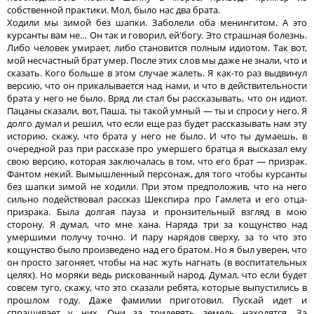
собственной практики. Мол, было нас два брата.
Ходили мы зимой без шапки. Заболели оба менингитом. А это
курсанты вам не… Он так и говорил, ей'богу. Это страшная болезнь.
Либо человек умирает, либо становится полным идиотом. Так вот,
мой несчастный брат умер. После этих слов мы даже не знали, что и
сказать. Кого больше в этом случае жалеть. Я как-то раз выдвинул
версию, что он прикалывается над нами, и что в действительности
брата у него не было. Вряд ли стал бы рассказывать, что он идиот.
Пацаны сказали, вот, Паша, ты такой умный — ты и спроси у него. Я
долго думал и решил, что если еще раз будет рассказывать нам эту
историю, скажу, что брата у него не было. И что ты думаешь, в
очередной раз при рассказе про умершего братца я высказал ему
свою версию, которая заключалась в том, что его брат — призрак.
Фантом некий. Вымышленный персонаж, для того чтобы курсанты
без шапки зимой не ходили. При этом предположив, что на него
сильно подействовал рассказ Шекспира про Гамлета и его отца-
призрака. Была долгая пауза и пронзительный взгляд в мою
сторону. Я думал, что мне хана. Наряда три за кощунство над
умершими получу точно. И пару нарядов сверху, за то что это
кощунство было произведено над его братом. Но я был уверен, что
он просто загоняет, чтобы на нас жуть нагнать (в воспитательных
целях). Но моряки ведь рискованный народ. Думал, что если будет
совсем туго, скажу, что это сказали ребята, которые выпустились в
прошлом году. Даже фамилии приготовил. Пускай идет и
спрашивает у них. Они за тридевять земель находятся. За