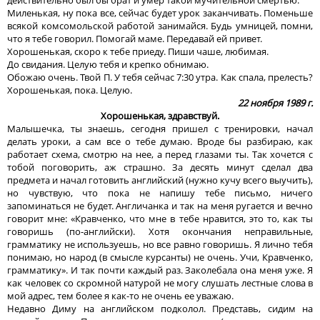
Миленькая, ну пока все, сейчас будет урок заканчивать. Поменьше
всякой комсомольской работой занимайся. Будь умницей, помни,
что я тебе говорил. Помогай маме. Передавай ей привет.
Хорошенькая, скоро к тебе приеду. Пиши чаше, любимая.
До свидания. Целую тебя и крепко обнимаю.
Обожаю очень. Твой П. У тебя сейчас 7:30 утра. Как спала, прелесть?
Хорошенькая, пока. Целую.
22 ноября 1989 г.
Хорошенькая, здравствуй.
Малышечка, ты знаешь, сегодня пришел с тренировки, начал
делать уроки, а сам все о тебе думаю. Вроде бы разбираю, как
работает схема, смотрю на нее, а перед глазами ты. Так хочется с
тобой поговорить, аж страшно. За десять минут сделал два
предмета и начал готовить английский (нужно кучу всего выучить),
но чувствую, что пока не напишу тебе письмо, ничего
запоминаться не будет. Англичанка и так на меня ругается и вечно
говорит мне: «Кравченко, что мне в тебе нравится, это то, как ты
говоришь (по-английски). Хотя окончания неправильные,
грамматику не используешь, но все равно говоришь. Я лично тебя
понимаю, но народ (в смысле курсанты) не очень. Учи, Кравченко,
грамматику». И так почти каждый раз. Заколебала она меня уже. Я
как человек со скромной натурой не могу слушать лестные слова в
мой адрес, тем более я как-то не очень ее уважаю.
Недавно Диму на английском подколол. Представь, сидим на