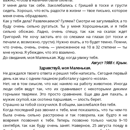
У меня дела так себе. Заколебались с Гришей в тоске и грусти
сидеть. Хорошо, что есть радости в жизни — твое письмо, которое
меня очень обрадовало.
Как у тебя дела? Развлекаемся? Гуляем? Смотри не загуливайся, а то
буду очень сильно ругаться. Ты у меня Хорошенькая, и я тебя
сильно обожаю. Ладно, очень спешу, так как на скалах ждет
Григорий. Не хочу застать его со слезами на глазах (от тоски и
печали и, возможно, грусти). Нужно ехать, а то будет темно. Помни,
что очень, очень, очень — умноженное на 10 в 32 степени — ты
мне нужна. Я убежден, что это взаимно.
До свидания, моя Маленькая. Жду, когда увижу тебя.
Август 1988 г. Крым.
Здравствуй, моя Маленькая.
Не дождался твоего ответа и решил тебе написать. Сегодня первый
день как мы с одним пацаном работали у одного «козла».
Нет, не в том смысле, что нас наняло на работу животное. Иногда
люди себя ведут так, что их сравнивают с некоторыми дикими
горными тварями. Это просто сравнение. Еще два дня пахать, а
мужик скупой, как скотина паршивая, — злость берет.
Страшно за тобой соскучился. В общем, заколебался без тебя.
Когда последний раз звонил к тебе, мне показалось, что ты чем-то
была очень сильно расстроена и так говорила, как будто я не
вовремя позвонил к тебе. Теперь позвоню только числа 9–10
сентября, так как буду очень занят. Наверное, 25 августа поеду в