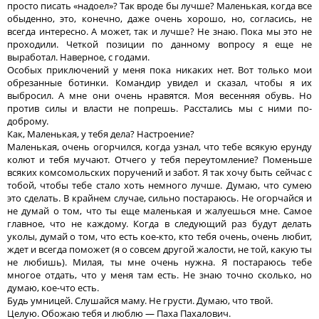
просто писать «надоел»? Так вроде бы лучше? Маленькая, когда все
обыденно, это, конечно, даже очень хорошо, но, согласись, не
всегда интересно. А может, так и лучше? Не знаю. Пока мы это не
проходили. Четкой позиции по данному вопросу я еще не
выработал. Наверное, с годами.
Особых приключений у меня пока никаких нет. Вот только мои
обрезанные ботинки. Командир увидел и сказал, чтобы я их
выбросил. А мне они очень нравятся. Моя весенняя обувь. Но
против силы и власти не попрешь. Расстались мы с ними по-
доброму.
Как, Маленькая, у тебя дела? Настроение?
Маленькая, очень огорчился, когда узнал, что тебе всякую ерунду
колют и тебя мучают. Отчего у тебя переутомление? Поменьше
всяких комсомольских поручений и забот. Я так хочу быть сейчас с
тобой, чтобы тебе стало хоть немного лучше. Думаю, что сумею
это сделать. В крайнем случае, сильно постараюсь. Не огорчайся и
не думай о том, что ты еще маленькая и жалуешься мне. Самое
главное, что не каждому. Когда в следующий раз будут делать
уколы, думай о том, что есть кое-кто, кто тебя очень, очень любит,
ждет и всегда поможет (я о совсем другой жалости, не той, какую ты
не любишь). Милая, ты мне очень нужна. Я постараюсь тебе
многое отдать, что у меня там есть. Не знаю точно сколько, но
думаю, кое-что есть.
Будь умницей. Слушайся маму. Не грусти. Думаю, что твой.
Целую. Обожаю тебя и люблю — Паха Пахалович.