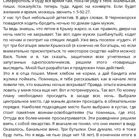
Симферополь и буду все время там, пока не уеду к тебе. Маленькая,
пиши, пожалуйста, теперь туда. Адрес на конверте. Если будет
желание и время, можешь звонить т. 5-92-27.
У нас тут был небольшой детектив. В двух словах. В Черноморске
повадился ходить-бродить ночью по домам один мужик.
Ты ведь знаешь, что летом в Крыму жарко, и, как правило, двери на
ночь никто не закрывает. Так вот, один мужик (шибанутый), ходит
по ночам и смотрит на спящих людей. Уже весь поселок «гудит». И
тут три богатыря земли Крымской (я конечно не богатырь, но если
внимательно присмотреться, то некоторое сходство найти можно):
Вася, Толик и я, так сказать, защитники всех угнетенных и
запуганных однопоселочников, решили этого «товарища»
выследить. Мной был разработан и предложен план действий.
Это я в отца пошел. Меня хлебом не корми, а дай бандита или
жулика поймать. Помнишь, я тебе рассказывал, как в начале лета
ловили тех, кто машины ночью вскрывал? Правда, опыта маньяков
ловить у меня пока еще нет. Вот и потренируюсь. Так вот. По моему
плану необходимо просидеть в засаде всю ночь. Выбрали
центральное место, где маньяк должен проходить в обязательном
порядке. Наиболее подходящее место было выбрано в кустах, где
стоит памятник воинам-освободителям (ты помнишь, где это).
Оттуда все более-менее просматривается. Эти разведчики решили
взять с собой лекарство. Я вначале не понял, что они имеют в виду.
Оказалось, банальное вино. Три бутылки. Они думали, что я тоже
буду пить. Но я ведь не пью (еще нет 18 лет). В конечном итоге в