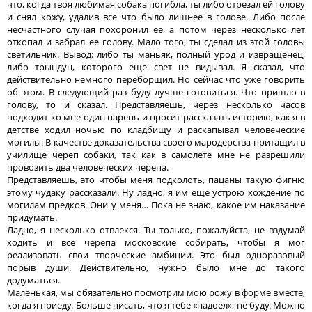
что, когда твоя любимая собака погибла, ты либо отрезал ей голову
и снял кожу, удалив все что было лишнее в голове. Либо после
несчастного случая похоронил ее, а потом через несколько лет
откопал и забрал ее голову. Мало того, ты сделал из этой головы
светильник. Вывод: либо ты маньяк, полный урод и извращенец,
либо трындун, которого еще свет не видывал. Я сказал, что
действительно немного переборщил. Но сейчас что уже говорить
об этом. В следующий раз буду лучше готовиться. Что пришло в
голову, то и сказал. Представляешь, через несколько часов
подходит ко мне один парень и просит рассказать историю, как я в
детстве ходил ночью по кладбищу и раскапывал человеческие
могилы. В качестве доказательства своего мародерства притащил в
училище череп собаки, так как в самолете мне не разрешили
провозить два человеческих черепа.
Представляешь, это чтобы меня подколоть, пацаны такую фигню
этому чудаку рассказали. Ну ладно, я им еще устрою хождение по
могилам предков. Они у меня… Пока не знаю, какое им наказание
придумать.
Ладно, я несколько отвлекся. Ты только, пожалуйста, не вздумай
ходить и все черепа московские собирать, чтобы я мог
реализовать свои творческие амбиции. Это был одноразовый
порыв души. Действительно, нужно было мне до такого
додуматься.
Маленькая, мы обязательно посмотрим мою рожу в форме вместе,
когда я приеду. Больше писать, что я тебе «надоел», не буду. Можно