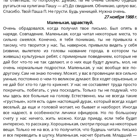
ругаться на хулигана Пашу — а?) До свидания. Обнимаю, целую вас.
Спасибо. Твой Паша П. Не грусти. Будь умницей. Нужна очень.
27 ноября 1988 г.
Маленькая, здравствуй.
Очень обрадовался, когда получил твое письмо. Был опять в
наряде. Совпадение. Маленькая, когда читал некоторые места, то
сильно смеялся. Конечно, я тебя понимаю, ты не привыкла к
такому, что творится у нас. Ты, наверное, привыкла видеть у себя
(извини, вылетело из головы название города, в котором ты
живешь) культурных ребят, с примерным поведением, которые не
дай бог что-то не так сделают, и о них еще будут думать, мол, не
очень нормальные подростки. Маленькая, у нас вообще все по-
другому. Сам не знаю почему. Может, у вас в провинции все сильно
умные, постоянно о чем-то великом думают. Все ходят серьезные, и
не дай бог кто-то где-то крикнет. У нас не составляет труда просто
покричать, побегать, с ума посходить. Только ты не подумай, что
мы здесь все больные на голову. Естественно, мы не всегда такие
«грустные», хотя есть один настоящий дурак, который всегда ходит
веселый, да еще и головой мотает, но бывает и наоборот. Иногда
все надоест, в особенности личики офицеров. Но по большому
счету у нас ничего, жить можно. Когда приеду, если тебе будет
интересно, то расскажу. Хорошенькая, смотри проще на некоторые
вещи. Только не на все, а то получится, что будешь читать письмо
и все переводить в шутку. Маленькая, насчет братьев. Младший —