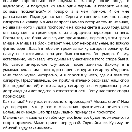
вначале хорошенько все обдумать. Захожу после обеда в
аудиторию, и подходит ко мне один парень и говорит: «Паша,
хочешь посмеяться?» Я говорю, а в чем прикол. И он мне
рассказывает. Подходит ко мне Серега и говорит, хочешь пачку
сигарету на халяву. А в чем вопрос? Начало истории точно не знаю,
но два каких-то чудика поспорили на конец света в 2000 году. Если
он наступает, то грехи одного из спорщиков переходят на него.
Потом тот, кто брал их в случае проигрыша, перекинул эти грехи
Мише. А Миша за блок сигарет мне. Вот ненормальные, во всякую
фигню верят. Давай я тебе эти грехи за пачку сигарет перекину. За
пачку не согласился, а за две был согласен. Вот умора. Я ему,
естественно, не сказал, что одним из участников этого спора был я.
Но самое интересное случилось после занятий. Захожу я в
умывальник, а там стоит один парень и курит сигарету «Родопи».
Мне стало жутко интересно, и я спросил у него, где он взял эту
сигарету. Представляешь, он приблизительно рассказал наш спор
(без подробностей) и что за одну сигарету взял Андрюхины грехи
до тринадцати лет под свою ответственность. Вот у нас такие споры
происходят.
Как ты там? Что у вас интересного происходит? Москва стоит? Нам
тут передают, что у вас в магазинах практически ничего нет.
Большие очереди. Это правда? Ладно, приеду сам посмотрю.
Маленькая, я сильно по тебе скучаю. Если все будет нормально, то
скоро прилечу. Маме привет передавай. Слушайся ее. Кузьму не
обижай. Буду заканчивать.