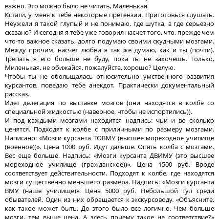
важно. Это можно было не читать, Маленькая.
Кстати, у меня к тебе некоторые претензии. Приготовься слушать.
Неужели я такой глупый и не понимаю, где шутка, а где серьезно
сказано? И сегодня я тебе уже говорил насчет того, что, прежде чем
что-то важное сказать, долго подумаю своими скудными мозгами.
Между прочим, насчет любви я так же думаю, как и ты (почти).
Трепать я его больше не буду, пока ты не захочешь. Только,
Миленькая, не обижайся, пожалуйста, хорошо? Целую.
Чтобы ты не обольщалась относительно умственного развития
курсантов, поведаю тебе анекдот. Практически документальный
рассказ.
Идет делегация по выставке мозгов (они находятся в колбе со
специальной жидкостью (наверное, чтобы не испортились)).
И под каждыми мозгами находится надпись: чьи и во сколько
ценятся. Подходят к колбе с приличными по размеру мозгами.
Написано: «Мозги курсанта ТОВМУ (высшее мореходное училище
(военное))». Цена 1000 руб. Идут дальше. Опять колба с мозгами.
Вес еще больше. Надпись: «Мозги курсанта ДВИМУ (это высшее
мореходное училище (гражданское))». Цена 1500 руб. Вроде
соответствует действительности. Подходят к колбе, где находятся
мозги существенно меньшего размера. Надпись: «Мозги курсанта
ВМУ (наше училище)». Цена 5000 руб. Небольшой гул среди
обывателей. Один из них обращается к экскурсоводу. «Объясните,
как такое может быть. До этого было все логично. Чем больше
мозги, тем выше цена. А здесь почему такое не соответствие?»