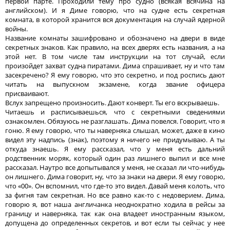
первой парте. Проходили тему про судно (всякая всячина на
английском). И я Диме говорю, что на судне есть секретная
комната, в которой хранится вся документация на случай ядерной
войны.
Название комнаты зашифровано и обозначено на двери в виде
секретных знаков. Как правило, на всех дверях есть названия, а на
этой нет. В том числе там инструкции на тот случай, если
произойдет захват судна пиратами. Дима спрашивает, ну и что там
засекречено? Я ему говорю, что это секретно, и под роспись дают
читать на выпускном экзамене, когда звание офицера
присваивают.
Вслух запрещено произносить. Дают конверт. Ты его вскрываешь.
Читаешь и расписываешься, что с секретными сведениями
ознакомлен. Обязуюсь не разглашать. Дима повелся. Говорит, что я
гоню. Я ему говорю, что ты наверняка слышал, может, даже в кино
видел эту надпись (знак), поэтому я ничего не придумываю. А ты
откуда знаешь. Я ему рассказал, что у меня есть дальний
родственник моряк, который один раз лишнего выпил и все мне
рассказал. Наутро все допытывался у меня, не сказал ли что-нибудь
он лишнего. Дима говорит, ну, что за знаки на двери. Я ему говорю,
что «00». Он вспомнил, что где-то это видел. Давай меня колоть, что
за фигня там секретная. Но все равно как-то с недоверием. Дима,
говорю я, вот наша англичанка неоднократно ходила в рейсы за
границу и наверняка, так как она владеет иностранным языком,
допущена до определенных секретов, и вот если ты сейчас у нее