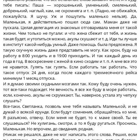
тебе писать: Паша — хорошенький, умненький, смеленький,
добренький, наглый, хам, не скромняга и т. п. (Ладно, не обижайся,
пожалуйста. Я шучу. Уж и пошутить маленько нельзя). Да,
Маленькая, я действительно пошел сюда сам. Маман даже не
пускала. Целая делегация из знакомых отговаривала меня от такой
жизни. Чем только не пугали: и что жена сбежит от тебя, и жизнь
такая будет, и утопиться можно, акулы скушают и т. д. Иди ты лучше
в институт какой-нибудь умный. Даже помощь была предложена. Я
такую скучную жизнь даже представить не могу. Как хрон, буду на
работу в 8:00 уходить и в 19:00 приходить. И так каждый день из
года в год. В воскресение с женой в кино сходим и т. п. А мне все это
не нравится. Гулять так гулять. Если работать так работать. Что
такое отпуск 24 дня, когда после каждого трехмесячного рейса
минимум 1 месяц отпуска.
И я думаю своими скудными мозгами так. Кому буду очень нужен,
тот все-таки подождет. Не вечность я все же буду в море работать,
если, конечно, акулы не схрумкают. Ты, наверное, устала эту чепуху
слушать?
Все-таки, Светланка, позволь мне тебя называть Маленькой, и не
думай о всякой ерунде. Если будут сомнения, обращайтесь ко мне.
Я разъясню, отвечу. Если меня не будет, то к маме своей. Ты ее
слушаешься? Не хулигань, смотри, а то я буду ругаться. Проснись,
Маленькая. Но впрочем, до свидания, родная.
(Никак не решался, даже не мог написать этого слова. Решил, если
ты ответишь, то попробую. Думаю, ты не очень сильно будешь