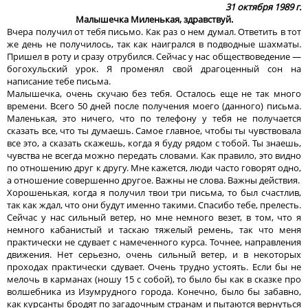
31 октября 1989 г.
Малышечка Миленькая, здравствуй.
Вчера получил от тебя письмо. Как раз о нем думал. Ответить в тот
же день не получилось, так как наигрался в подводные шахматы.
Пришел в роту и сразу отрубился. Сейчас у нас обществоведение —
богохульский урок. Я променял свой драгоценный сон на
написание тебе письма.
Малышечка, очень скучаю без тебя. Осталось еще не так много
времени. Всего 50 дней после получения моего (данного) письма.
Маленькая, это ничего, что по телефону у тебя не получается
сказать все, что ты думаешь. Самое главное, чтобы ты чувствовала
все это, а сказать скажешь, когда я буду рядом с тобой. Ты знаешь,
чувства не всегда можно передать словами. Как правило, это видно
по отношению друг к другу. Мне кажется, люди часто говорят одно,
а отношение совершенно другое. Важны не слова. Важны действия.
Хорошенькая, когда я получил твои три письма, то был счастлив,
так как ждал, что они будут именно такими. Спасибо тебе, прелесть.
Сейчас у нас сильный ветер, но мне немного везет, в том, что я
немного кабанистый и таскаю тяжелый ремень, так что меня
практически не сдувает с намеченного курса. Точнее, направления
движения. Нет серьезно, очень сильный ветер, и в некоторых
проходах практически сдувает. Очень трудно устоять. Если бы не
мелочь в карманах (ношу 15 с собой), то было бы как в сказке про
волшебника из Изумрудного города. Конечно, было бы забавно,
как курсанты бродят по загадочным странам и пытаются вернуться