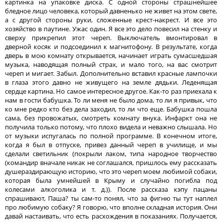
картинка на упаковке диска. С одной стороны страшнейшее
бледное лицо человека, который давненько не живет на этом свете,
а с другой стороны руки, сложенные крест-накрест. И все это
хозяйство в паутине. Ужас один. Я все это дело повесил на стенку и
сверху прикрепил этот череп. Выключатель вмонтировал в
дверной косяк и подсоединил к магнитофону. В результате, когда
дверь в мою комнату открывается, начинает играть сумасшедшая
музыка, наводящая полный страх, и мало того, на вас смотрит
череп и мигает. Забыл. Дополнительно вставил красные лампочки
в глаза этого давно не живущего на земле дядьки. Леденящая
сердце картина. Но самое интересное другое. Как-то раз приехала к
нам в гости бабушка. То ли меня не было дома, то ли я привык, что
ко мне редко кто без дела заходил, то ли что еще. Бабушка пошла
сама, без провожатых, смотреть комнату внука. Инфаркт она не
получила только потому, что плохо видела и неважно слышала. Но
от музыки испугалась по полной программе. В конечном итоге,
когда я был в отпуске, привез данный череп в училище, и мы
сделали светильник (покрыли лаком, типа народное творчество
(командир вначале никак не соглашался, пришлось ему рассказать
душераздирающую историю, что это череп моем любимой собаки,
которая была умнейшей в Крыму и случайно погибла под
колесами алкоголика и т. д.)). После рассказа кэпу пацаны
спрашивают, Паша? ты сам-то понял, что за фигню ты тут наплел
про любимую собаку? Я говорю, что вполне складная история. Они
давай настаивать, что есть расхождения в показаниях. Получается,