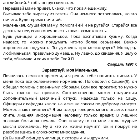
английский. Чтобы он русским стал.
Передавай маме привет. Скажи, что пока я еще живу.
Высылаю тебе вырезку из газеты. Она немного потрепалась, но это
ничего. Будет время почитай.
Маленькая, слушайся маму, помогай ей и не ругайся. Старайся все
делать за нее, если конечно есть такая возможность.
Будь умницей и хорошенькой. Пока воспитывай Кузьму. Когда
надоест, то можно придумать что-то более серьезнее. Важно
хорошенько подумать. Ты думаешь про мелкопузуго? Молодец,
любименькая, правильно думаешь. Ну ладно. До свидания. Я целую
тебя, обнимаю и хочу к тебе. Твой П.
Февраль 1991 г.
Здравствуй, моя Маленькая.
Появилось немного времени, и я решил тебе написать письмо. У
меня пока все более-менее нормально. Поговорил с Сашей(9), он
обещал помочь с военными сборами. Если все прокатит, то нужно
быть только на присяге. Соответственно, может получиться
дополнительный месячный отпуск. Надежда только на Сашу.
Офицеры с кафедры как-то на меня не совсем по-доброму смотрят.
Может, знают лишнего? Я им всегда говорил, много знаете, плохо
спите. Лишняя информация человеку только вредит. В лишних
знаниях большая печаль. Они почему-то на мои столь мудрые
мысли обижались. Ну а кто их жизни научит? Так и помрут, не
разобравшись в сложностях мироздания.
(9) Бывший офицер училища, с которым мы дружили.