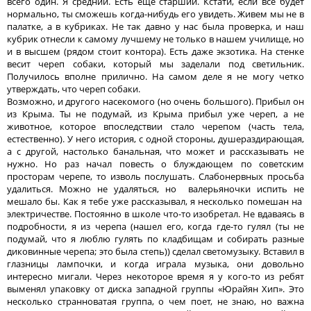
всего один. Я средний. Есть еще старший. Кстати, если все будет
нормально, ты сможешь когда-нибудь его увидеть. Живем мы не в
палатке, а в кубриках. Не так давно у нас была проверка, и наш
кубрик отнесли к самому лучшему не только в нашем училище, но
и в высшем (рядом стоит контора). Есть даже экзотика. На стенке
весит череп собаки, который мы заделали под светильник.
Получилось вполне прилично. На самом деле я не могу четко
утверждать, что череп собаки.
Возможно, и другого насекомого (но очень большого). Прибыл он
из Крыма. Ты не подумай, из Крыма прибыл уже череп, а не
животное, которое впоследствии стало черепом (часть тела,
естественно). У него история, с одной стороны, душераздирающая,
а с другой, настолько банальная, что может и рассказывать не
нужно. Но раз начал повесть о блуждающем по советским
просторам черепе, то изволь послушать. Слабонервных просьба
удалиться. Можно не удаляться, но валерьяночки испить не
мешало бы. Как я тебе уже рассказывал, я несколько помешан на
электричестве. Постоянно в школе что-то изобретал. Не вдаваясь в
подробности, я из черепа (нашел его, когда где-то гулял (ты не
подумай, что я люблю гулять по кладбищам и собирать разные
диковинные черепа; это была степь)) сделал светомузыку. Вставил в
глазницы лампочки, и когда играла музыка, они довольно
интересно мигали. Через некоторое время я у кого-то из ребят
выменял упаковку от диска западной группы «Юрайян Хип». Это
несколько странноватая группа, о чем поет, не знаю, но важна