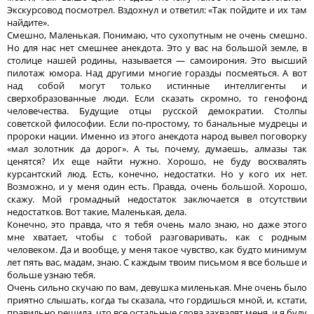
Экскурсовод посмотрел. Вздохнул и ответил: «Так пойдите и их там
найдите».
Смешно, Маленькая. Понимаю, что сухопутным не очень смешно.
Но для нас нет смешнее анекдота. Это у вас на большой земле, в
столице нашей родины, называется — самоирония. Это высший
пилотаж юмора. Над другими многие горазды посмеяться. А вот
над собой могут только истинные интеллигенты и
сверхобразованные люди. Если сказать скромно, то генофонд
человечества. Будущие отцы русской демократии. Столпы
советской философии. Если по-простому, то банальные мудрецы и
пророки нации. Именно из этого анекдота народ вывел поговорку
«мал золотник да дорог». А ты, почему, думаешь, алмазы так
ценятся? Их еще найти нужно. Хорошо, не буду восхвалять
курсантский люд. Есть, конечно, недостатки. Но у кого их нет.
Возможно, и у меня один есть. Правда, очень большой. Хорошо,
скажу. Мой громадный недостаток заключается в отсутствии
недостатков. Вот такие, Маленькая, дела.
Конечно, это правда, что я тебя очень мало знаю, но даже этого
мне хватает, чтобы с тобой разговаривать, как с родным
человеком. Да и вообще, у меня такое чувство, как будто минимум
лет пять вас, мадам, знаю. С каждым твоим письмом я все больше и
больше узнаю тебя.
Очень сильно скучаю по вам, девушка миленькая. Мне очень было
приятно слышать, когда ты сказала, что гордишься мной, и, кстати,
правильно решила, что все остальные слова захвалят меня, и я буду