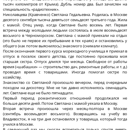
тысяч километров от Крыма). Дубль номер два. Был зачислен на
специальность «радиотехник».
Николавцева (Кравченко) Светлана Гедальевна. Родилась в Москве
десятого сентября тысяча девятьсот семьдесят третьего года. Жила
с мамой. Отец умер, когда Светлане было восемь лет. Первая
встреча между молодыми людьми состоялась в июле восемьдесят
восьмого в Черноморском. Светлана с мамой приехали на отдых
(это было не первое их пребывание в тех краях) и остановились у
общего (как потом выяснилось) знакомого (снимали комнату).
После окончания первого курса мореходного училища я приехал в
отпуск в поселок своего детства, где постоянно проживала моя
старшая сестра. Отпуск длился три месяца. Свободное от работы
время («шабашки» — строительство дач, ремонтные работы, и т. д.)
проводил время с товарищами. Иногда помогал сестре по
хозяйству.
Знакомство со Светланой произошло вечером, перед очередным
походом на дискотеку. Мне не так давно исполнилось семнадцать
лет. Светлане еще не было пятнадцати.
Первый период романтических отношений продолжался не
больше десяти дней. Потом Светлана с мамой уехала в Москву.
Вторая встреча произошла через месяц-полтора в Москве
(сентябрь восемьдесят восьмого). Возвращаясь на учебу во
Владивосток, я на три дня остановился у товарища, который тогда
учился в Москве.
В следующий раз мы смогли встретиться только спустя девять