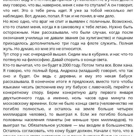
ему говорю, что вы, наверное, меня с кем-то спутали? А он говорит,
что нет. Это о тебе речь идет. Я уже за тобой несколько лет
наблюдаю. Вот, думаю, попал. Я так и не понял, в чем дело.
Но ясно одно, что враг не спит и выявлен с поличным. Возможно,
кто-то спалил меня, когда я в самоволку к тебе летаю. Нужно быть
осторожным. Нам рассказывали, что были случаи, когда после
окончания училища не давали звания (за хулиганство) и пацанам
приходилось дополнительно три года на флоте служить. Полная
жуть. Но думаю, ко мне это не относится.
Тут спор у нас очередной вышел. Сидим мы в кубрике, и нас что-то
потянуло на философию. Давай спорить о конце света.
Кто-то вычитал, что он будет в 2000 году. Потом типа все. Всем хана.
Я говорю, что полный бред. Андрюха (младший) говорит, что так
оно и будет. Он ведь с деревни, и ему это некая бабуся
рассказывала. В конечном итоге я предложил, вместо того чтобы
языками чесать (вспомнив ему эту бабусю с лавочкой), перейти к
конкретному спору. Берем конкретную дату первого января
двухтысячного года, а именно, ноль часов одна минута по
московскому времени. Если не было конца света (человечество не
погибло полностью, и осталось на земле больше четырех
миллиардов человек), то выиграл я. Если же погибло больше
половины населения планеты (не меньше трех миллиардов), то
выиграл ты. Обязательное условие — мы входим в большинство.
Осталось согласовать, что кому будет должен. Начали с того, что в
случае конца света материальные вещи Андрюхе будут не нужны.