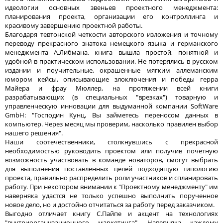
идеологии основных звеньев проектного менеджмента:
планирования проекта, организации его контроллинга и
красивому завершению проектной работы.
Благодаря тевтонской четкости авторского изложения и точному
переводу прекрасного знатока немецкого языка и германского
менеджмента А.Либмана, книга вышла простой, понятной и
удобной в практическом использовании. Не потерялись в русском
издании и поучительные, окрашенные мягким аллеманским
юмором кейсы, описывающие злоключения и победы герра
Майера и фрау Мюллер, на протяжении всей книги
разрабатывающих (в специальных "врезках") товарную и
управленческую инновации для выдуманной компании SoftWare
GmbH: "Господин Кунц, Вы займетесь переносом данных в
компьютер. Через месяц мы проверим, насколько правилен выбор
нашего решения".
Наши соотечественники, столкнувшись с прекрасной
необходимостью руководить проектом или получив почетную
возможность участвовать в команде новаторов, смогут выбрать
для выполнения поставленных целей подходящую типологию
проекта, правильно распределить роли участников и спланировать
работу. При некотором внимании к "Проектному менеджменту" им
наверняка удастся не только успешно выполнить порученное
новое дело, но и достойно отчитаться за работу перед заказчиком.
Выгодно отличает книгу С.Пайпе и акцент на технологиях
"внутриорганизационного маркетинга". Наверняка каждому