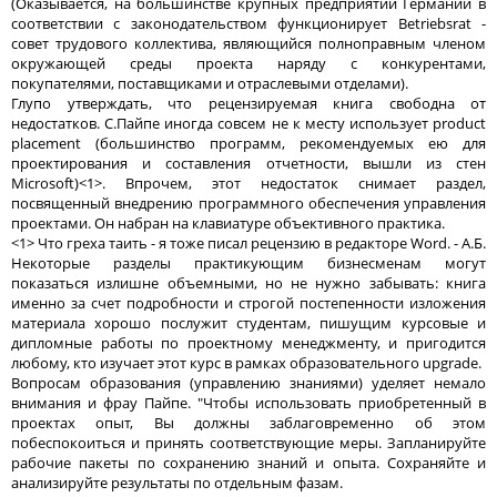
(Оказывается, на большинстве крупных предприятий Германии в
соответствии с законодательством функционирует Betriebsrat -
совет трудового коллектива, являющийся полноправным членом
окружающей среды проекта наряду с конкурентами,
покупателями, поставщиками и отраслевыми отделами).
Глупо утверждать, что рецензируемая книга свободна от
недостатков. С.Пайпе иногда совсем не к месту использует product
placement (большинство программ, рекомендуемых ею для
проектирования и составления отчетности, вышли из стен
Microsoft)<1>. Впрочем, этот недостаток снимает раздел,
посвященный внедрению программного обеспечения управления
проектами. Он набран на клавиатуре объективного практика.
<1> Что греха таить - я тоже писал рецензию в редакторе Word. - А.Б.
Некоторые разделы практикующим бизнесменам могут
показаться излишне объемными, но не нужно забывать: книга
именно за счет подробности и строгой постепенности изложения
материала хорошо послужит студентам, пишущим курсовые и
дипломные работы по проектному менеджменту, и пригодится
любому, кто изучает этот курс в рамках образовательного upgrade.
Вопросам образования (управлению знаниями) уделяет немало
внимания и фрау Пайпе. "Чтобы использовать приобретенный в
проектах опыт, Вы должны заблаговременно об этом
побеспокоиться и принять соответствующие меры. Запланируйте
рабочие пакеты по сохранению знаний и опыта. Сохраняйте и
анализируйте результаты по отдельным фазам.