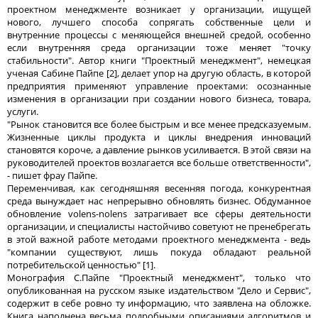
проектном менеджменте возникает у организации, ищущей
нового, лучшего способа сопрягать собственные цели и
внутренние процессы с меняющейся внешней средой, особенно
если внутренняя среда организации тоже меняет "точку
стабильности". Автор книги "Проектный менеджмент", немецкая
ученая Сабине Пайпе [2], делает упор на другую область, в которой
предприятия применяют управление проектами: осознанные
изменения в организации при создании нового бизнеса, товара,
услуги.
"Рынок становится все более быстрым и все менее предсказуемым.
Жизненные циклы продукта и циклы внедрения инноваций
становятся короче, а давление рынков усиливается. В этой связи на
руководителей проектов возлагается все больше ответственности",
- пишет фрау Пайпе.
Переменчивая, как сегодняшняя весенняя погода, конкурентная
среда вынуждает нас непрерывно обновлять бизнес. Обдуманное
обновление volens-nolens затрагивает все сферы деятельности
организации, и специалисты настойчиво советуют не пренебрегать
в этой важной работе методами проектного менеджмента - ведь
"компании существуют, лишь покуда обладают реальной
потребительской ценностью" [1].
Монография С.Пайпе "Проектный менеджмент", только что
опубликованная на русском языке издательством "Дело и Сервис",
содержит в себе ровно ту информацию, что заявлена на обложке.
Книга наполнена весьма подробными описаниями алгоритмов и