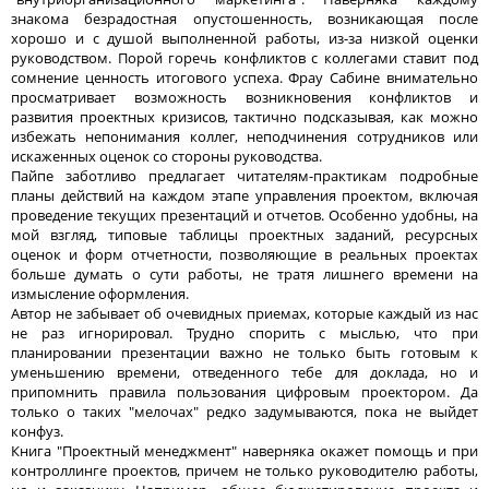
знакома безрадостная опустошенность, возникающая после
хорошо и с душой выполненной работы, из-за низкой оценки
руководством. Порой горечь конфликтов с коллегами ставит под
сомнение ценность итогового успеха. Фрау Сабине внимательно
просматривает возможность возникновения конфликтов и
развития проектных кризисов, тактично подсказывая, как можно
избежать непонимания коллег, неподчинения сотрудников или
искаженных оценок со стороны руководства.
Пайпе заботливо предлагает читателям-практикам подробные
планы действий на каждом этапе управления проектом, включая
проведение текущих презентаций и отчетов. Особенно удобны, на
мой взгляд, типовые таблицы проектных заданий, ресурсных
оценок и форм отчетности, позволяющие в реальных проектах
больше думать о сути работы, не тратя лишнего времени на
измысление оформления.
Автор не забывает об очевидных приемах, которые каждый из нас
не раз игнорировал. Трудно спорить с мыслью, что при
планировании презентации важно не только быть готовым к
уменьшению времени, отведенного тебе для доклада, но и
припомнить правила пользования цифровым проектором. Да
только о таких "мелочах" редко задумываются, пока не выйдет
конфуз.
Книга "Проектный менеджмент" наверняка окажет помощь и при
контроллинге проектов, причем не только руководителю работы,