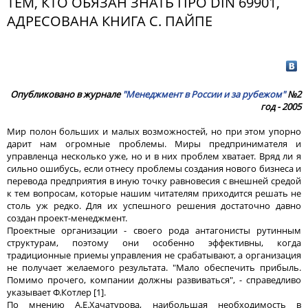
ТЕМ, КТО ОБЯЗАН ЗНАТЬ ПРО DIN 69901,
АДРЕСОВАНА КНИГА С. ПАЙПЕ
Опубликовано в журнале
"Менеджмент в России и за рубежом"
№2
год - 2005
Мир полон больших и малых возможностей, но при этом упорно
дарит нам огромные проблемы. Миры предпринимателя и
управленца несколько уже, но и в них проблем хватает. Вряд ли я
сильно ошибусь, если отнесу проблемы создания нового бизнеса и
перевода предприятия в иную точку равновесия с внешней средой
к тем вопросам, которые нашим читателям приходится решать не
столь уж редко. Для их успешного решения достаточно давно
создан проект-менеджмент.
Проектные организации - своего рода антагонисты рутинным
структурам, поэтому они особенно эффективны, когда
традиционные приемы управления не срабатывают, а организация
не получает желаемого результата. "Мало обеспечить прибыль.
Помимо прочего, компании должны развиваться", - справедливо
указывает Ф.Котлер [1].
По мнению А.Е.Хачатурова, наибольшая необходимость в