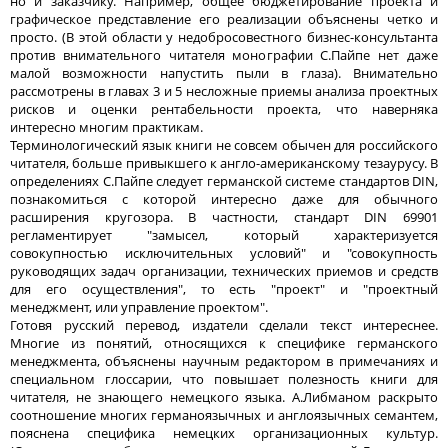
но и заказчику. Например, общее бюджетирование проекта и
графическое представление его реализации объяснены четко и
просто. (В этой области у недобросовестного бизнес-консультанта
против внимательного читателя монографии С.Пайпе нет даже
малой возможности напустить пыли в глаза). Внимательно
рассмотрены в главах 3 и 5 несложные приемы анализа проектных
рисков и оценки рентабельности проекта, что наверняка
интересно многим практикам.
Терминологический язык книги не совсем обычен для российского
читателя, больше привыкшего к англо-американскому тезаурусу. В
определениях С.Пайпе следует германской системе стандартов DIN,
познакомиться с которой интересно даже для обычного
расширения кругозора. В частности, стандарт DIN 69901
регламентирует "замысел, который характеризуется
совокупностью исключительных условий" и "совокупность
руководящих задач организации, технических приемов и средств
для его осуществления", то есть "проект" и "проектный
менеджмент, или управление проектом".
Готовя русский перевод, издатели сделали текст интереснее.
Многие из понятий, относящихся к специфике германского
менеджмента, объяснены научным редактором в примечаниях и
специальном глоссарии, что повышает полезность книги для
читателя, не знающего немецкого языка. А.Либманом раскрыто
соотношение многих германоязычных и англоязычных семантем,
пояснена специфика немецких организационных культур.