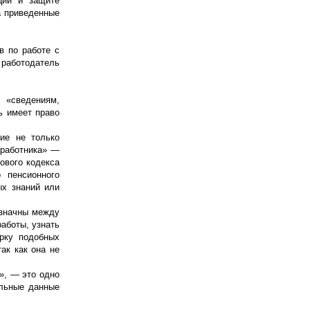
ции и защите
а приведенные
в по работе с
 работодатель
 «сведениям,
ь имеет право
ние не только
 работника» —
ового кодекса
 пенсионного
ых знаний или
означны между
аботы, узнать
ерку подобных
ак как она не
», — это одно
альные данные