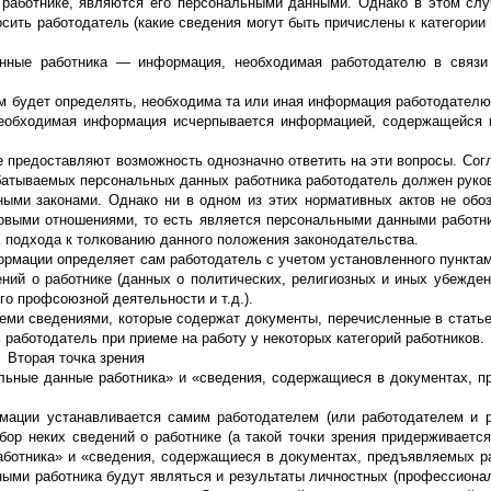
о работнике, являются его персональными данными. Однако в этом слу
осить работодатель (какие сведения могут быть причислены к категории
анные работника — информация, необходимая работодателю в связи
ом будет определять, необходима та или иная информация работодателю
необходимая информация исчерпывается информацией, содержащейся 
 предоставляют возможность однозначно ответить на эти вопросы. Согл
абатываемых персональных данных работника работодатель должен руко
ми законами. Однако ни в одном из этих нормативных актов не обоз
выми отношениями, то есть является персональными данными работни
 подхода к толкованию данного положения законодательства.
рмации определяет сам работодатель с учетом установленного пунктами
ений о работнике (данных о политических, религиозных и иных убежден
о профсоюзной деятельности и т.д.).
ми сведениями, которые содержат документы, перечисленные в статье
 работодатель при приеме на работу у некоторых категорий работников.
Вторая точка зрения
нальные данные работника» и «сведения, содержащиеся в документах, 
мации устанавливается самим работодателем (или работодателем и р
бор неких сведений о работнике (а такой точки зрения придерживаетс
работника» и «сведения, содержащиеся в документах, предъявляемых р
ыми работника будут являться и результаты личностных (профессионал