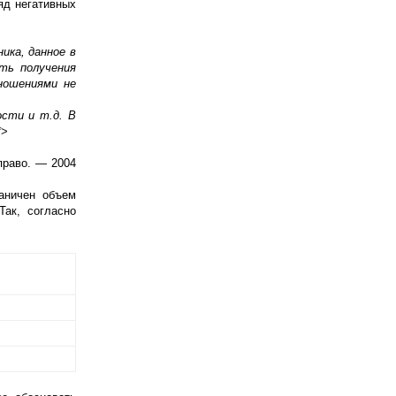
яд негативных
ика, данное в
ть получения
ношениями не
сти и т.д. В
*
>
право. — 2004
раничен объем
Так, согласно