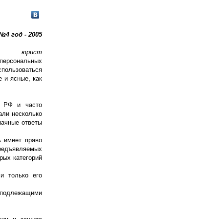
№4 год - 2005
юрист
 персональных
спользоваться
 и ясные, как
К РФ и часто
али несколько
начные ответы
ь имеет право
предъявляемых
рых категорий
и только его
 подлежащими