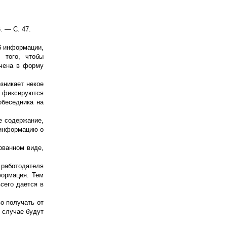
. — С. 47.
б информации,
 того, чтобы
ечена в форму
зникает некое
о фиксируются
обеседника на
е содержание,
 информацию о
ованном виде,
 работодателя
формация. Тем
сего дается в
о получать от
м случае будут