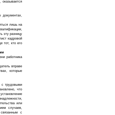
, оказывается
в документах,
яться лишь на
квалификации,
ть эту разницу
лист кадровой
е тот, кто его
ции
зни работника
датель вправе
вах, которые
и с трудовыми
ановлено, что
 установление
инадлежности,
ительства или
ием случаев,
 связанным с