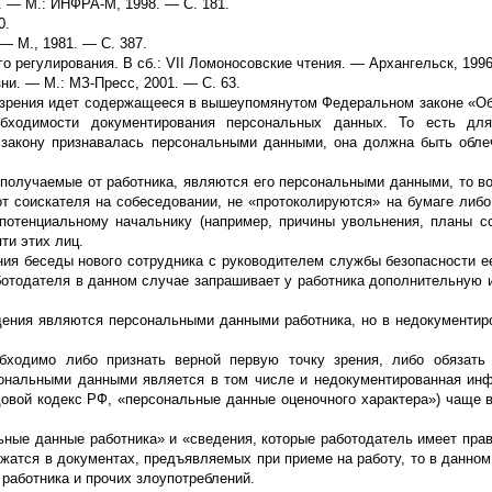
. — М.: ИНФРА-М, 1998. — С. 181.
0.
 М., 1981. — С. 387.
о регулирования. В сб.: VII Ломоносовские чтения. — Архангельск, 1996
ни. — М.: МЗ-Пресс, 2001. — С. 63.
ой зрения идет содержащееся в вышеупомянутом Федеральном законе «О
бходимости документирования персональных данных. То есть для
закону признавалась персональными данными, она должна быть обл
 получаемые от работника, являются его персональными данными, то во
от соискателя на собеседовании, не «протоколируются» на бумаге либ
потенциальному начальнику (например, причины увольнения, планы с
ти этих лиц.
ия беседы нового сотрудника с руководителем службы безопасности е
аботодателя в данном случае запрашивает у работника дополнительную
дения являются персональными данными работника, но в недокументир
бходимо либо признать верной первую точку зрения, либо обязать
сональными данными является в том числе и недокументированная ин
удовой кодекс РФ, «персональные данные оценочного характера») чаще в
ьные данные работника» и «сведения, которые работодатель имеет прав
ржатся в документах, предъявляемых при приеме на работу, то в данно
работника и прочих злоупотреблений.