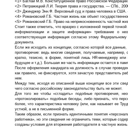
<1> Баглай М.В. Конституционное право Российской Федерации
<2> Петражицкий Л.И. Теория права и государства. — СПб., 200
<3> Джинджер Энн.Ф. Верховный суд и права человека в США. —
<4> Романовский Г.Б. Частная жизнь как объект государственног
<5> Романовский Г.Б. Право на неприкосновенность частной жиз
Стоит также отметить, что вразрез с изложенной первой точк
информатизации и защите информации» требование о нео
соответствующая информация согласно этому Федеральному 
документа.
Если же исходить из концепции, согласно которой все данные,
противоречие: ведь многие сведения, получаемые, например, 
кратко, тезисно, в форме, понятной лишь HR-менеджеру или 
будущее и т.д.). Большая же часть информации остается в памя
После оформления кандидата на должность в случае проведен
как правило, не фиксируется, хотя зачастую представитель р
нем.
Между тем, исходя из описанной выше концепции все эти све
чего согласно российскому законодательству быть не может.
Для того же чтобы «сгладить» подобные противоречия, нео
«протоколировать» подобные беседы, либо признать, что пер
более, что характеристика человеку (или, как называет ее Тр
устной, а не в письменной форме.
Таким образом, если признать идентичными понятия «персонал
работника», но эти сведения не ограничить теми, которые соде
созданы условия для вторжения работодателя в частную жизнь 