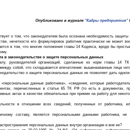
Опубликовано в журнале
"Кадры предприятия"
твует о том, что законодателем была осознана необходимость защиты
стве, нечеткости его формулировок работник практически не может во
тся в том, что многие положения главы 14 Кодекса, вроде бы простые
ому.
ета в законодательстве о защите персональных данных
алу, руководителей организаций, сделанные из норм главы 14 Т
 между собой, что складывается впечатление: вышеназванные лица чит
онодательство о защите персональных данных не позволяет дать одноз
«персональные данные работника», «сведения, которые работодател
ментах, перечисленных в статье 65 ТК РФ (то есть в документах, 
ивных актах в качестве обязательных при приеме на работу для некото
ьности в отношении всех сведений, полученных от работника, ил
ичному составу, является персональными данными работника, не
аспространения персональных данных внутри организации и вне ее?