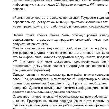
Отсутствие перечня персональных данных как в Федераль
информации», так и в главе 14 Трудового кодекса РФ являет
вопросы.
О
«Размытость» соответствующих положений Трудового кодекса 
персоналом существуют как минимум три точки зрения на соот
имеет право получать от работника», и «сведения, содержащие
Первая точка зрения может быть сформулирована следу
содержащимся в документах, предъявляемых работником при т
получать от работника».
Многие специалисты кадровых служб, агентств по подбору 
биографии кандидата и его близких, но и его личностных ка
это та информация, которая содержится в документах, предъяв
РФ (паспорте или ином документе, удостоверяющем личнос
страхования, документах воинского учета для военно-обязан
специальной подготовки).
Однако понятия «персональные данные работника» и «сведени
собой. Так, работодатель может запросить информацию об отн
планы соискателя на будущее и т.д. При этом необходимо 
сведений. Однако о соблюдении режима конфиденциальности п
является персональными данными работника.
Существует и иное мнение: «Персональные данные работника» 
и то же. Приверженцы такого подхода (обычно это юристы, 
работника» и «сведения, которые работодатель имеет право пол