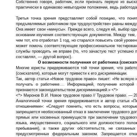
Собственно говоря, работник, если признать первую из выск
практически в одинаково невыгодном положении, ведь работода
Третья точка зрения представляет собой позицию, что пон
предъявляемых работником при трудоустройстве» равны между
Она имеет свои «минусы». Прежде всего, следуя ей, выбор од
основании изучения соответствующих документов. Между тем, 
чем тот, кто отработал 1 год, но старался повысить свой урове
может помочь соответствующее профессиональное тестировани
службы проводить не вправе (то, что зачастую тест успешно пр
составлял, — другой вопрос).
О возможности получения от работника (соиска
Многие юристы придерживаются той точки зрения, что работо
(соискателя), которые могут привести к его дискриминации.
Так, автор статьи «Новое трудовое право» пишет: «Не всяку
получать о работнике…. Информацией, получение которой 
признаются законодательством дискриминацией.» <*>
<*> Миронов В.И. Новое трудовое право // Трудовое право. — 2
Аналогичной точки зрения придерживается и автор статьи «
отношениями»: «Следует помнить, что есть вопросы, которые
запрещается необоснованный отказ в заключении трудового дог
прямых или косвенных преимуществ при заключении трудового
языка, имущественного, социального или должностного поло
пребывания), а также других обстоятельств, не связанны
предусмотренных федеральным законом. Запрещается отк