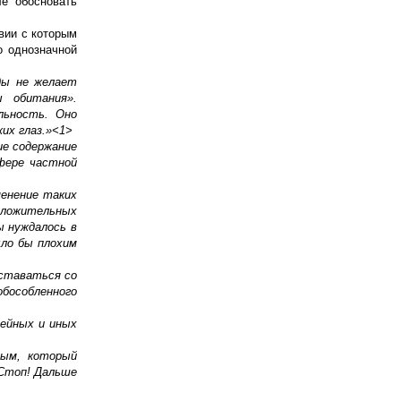
е обосновать
вии с которым
о однозначной
ды не желает
 обитания».
льность. Оно
их глаз.»<1>
ие содержание
сфере частной
менение таких
оложительных
ы нуждалось в
ыло бы плохим
оставаться со
бособленного
мейных и иных
ным, который
«Стоп! Дальше