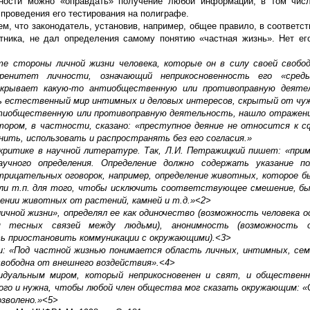
ьности можно «оправдать» получение любой информации, в том числ
проведения его тестирования на полиграфе.
м, что законодатель, установив, например, общее правило, в соответст
тника, не дал определения самому понятию «частная жизнь». Нет ег
те стороны личной жизни человека, которые он в силу своей свобо
енитет личности, означающий неприкосновенность его «среды
икрывает какую-то антиобщественную или противоправную деяте
 естественный мир интимных и деловых интересов, скрытый от чуж
антиобщественную или противоправную деятельность, нашло отражен
тором, в частности, сказано: «преступное деяние не относится к 
анить, использовать и распространять без его согласия.»
критике в научной литературе. Так, Л.И. Петражицкий пишет: «при
учного определения. Определение должно содержать указание п
рицательных оговорок, например, определение животных, которое б
 или т.п. для того, чтобы исключить соответствующее смешение, б
ении животных от растений, камней и т.д.»<2>
ичной жизни», определял ее как одиночество (возможность человека 
я тесных связей между людьми), анонимность (возможность о
ть приостановить коммуникации с окружающими).<3>
ни: «Под частной жизнью понимается область личных, интимных, се
свободна от внешнего воздействия».<4>
видуальным миром, который неприкосновенен и свят, и обществен
ого и нужна, чтобы любой член общества мог сказать окружающим: 
озволено.»<5>