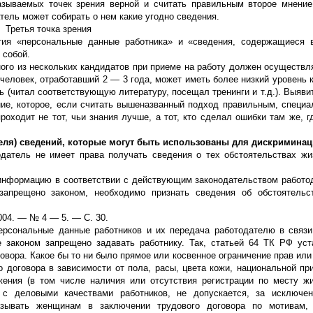
азываемых точек зрения верной и считать правильным второе мнение
тель может собирать о нем какие угодно сведения.
Третья точка зрения
ятия «персональные данные работника» и «сведения, содержащиеся 
 собой.
ного из нескольких кандидатов при приеме на работу должен осуществл
человек, отработавший 2 — 3 года, может иметь более низкий уровень 
нь (читал соответствующую литературу, посещал тренинги и т.д.). Выяви
е, которое, если считать вышеназванный подход правильным, специа
оходит не тот, чьи знания лучше, а тот, кто сделал ошибки там же, гд
теля) сведений, которые могут быть использованы для дискримина
датель не имеет права получать сведения о тех обстоятельствах жи
ю информацию в соответствии с действующим законодательством работо
запрещено законом, необходимо признать сведения об обстоятельст
004. — № 4 — 5. — С. 30.
Персональные данные работников и их передача работодателю в связ
 законом запрещено задавать работнику. Так, статьей 64 ТК РФ уст
овора. Какое бы то ни было прямое или косвенное ограничение прав или
 договора в зависимости от пола, расы, цвета кожи, национальной пр
жения (в том числе наличия или отсутствия регистрации по месту ж
х с деловыми качествами работников, не допускается, за исключен
азывать женщинам в заключении трудового договора по мотивам,