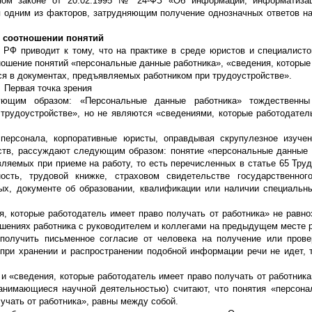
ном законе от 20.02.1995 № 24-ФЗ «Об информации, информатиза
ся одним из факторов, затрудняющим получение однозначных ответов н
 соотношении понятий
РФ приводит к тому, что на практике в среде юристов и специалисто
ношение понятий «персональные данные работника», «сведения, которые
ся в документах, предъявляемых работником при трудоустройстве».
Первая точка зрения
ющим образом: «Персональные данные работника» тождественны
рудоустройстве», но не являются «сведениями, которые работодател
персонала, корпоративные юристы, оправдывая скрупулезное изуче
честв, рассуждают следующим образом: понятие «персональные данные
ляемых при приеме на работу, то есть перечисленных в статье 65 Труд
ть, трудовой книжке, страховом свидетельстве государственного
ных, документе об образовании, квалификации или наличии специальн
я, которые работодатель имеет право получать от работника» не равн
ошениях работника с руководителем и коллегами на предыдущем месте р
получить письменное согласие от человека на получение или пров
ри хранении и распространении подобной информации речи не идет, т
и «сведения, которые работодатель имеет право получать от работника
занимающиеся научной деятельностью) считают, что понятия «персон
учать от работника», равны между собой.