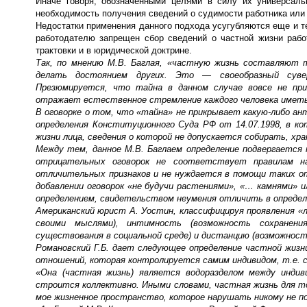
Иначе говоря, обозначенными целями в силу их универсал
необходимость получения сведений о судимости работника или 
Недостатки применения данного подхода усугубляются еще и те
работодателю запрещен сбор сведений о частной жизни рабо
трактовки и в юридической доктрине.
Так, по мнению М.В. Баглая, «частную жизнь составляют 
делать достоянием других. Это — своеобразный сувер
Презюмируется, что тайна в данном случае вовсе не пр
отражает естественное стремление каждого человека иметь
В оговорке о том, что «тайна» не прикрывает какую-либо 
определения Конституционного Суда РФ от 14.07.1998, в ко
жизни лица, сведения о которой не допускается собирать, хр
Между тем, данное М.В. Баглаем определение подвергается 
отрицательных оговорок не соответствует правилам на
отличительных признаков и не нуждается в помощи таких от
добавлении оговорок «не будучи растениями», «… камнями»
определением, свидетельством неумения отличить в определ
Американский юрист А. Уостин, классифицируя проявления «л
своими мыслями), интимность (возможность сохранени
существования в социальной среде) и дистанцию (возможнос
Романовский Г.Б. дает следующее определение частной жиз
отношений, которая контролируется самим индивидом, т.е. 
«Она (частная жизнь) является водоразделом между инди
строится коллективно. Иными словами, частная жизнь для т
мое жизненное пространство, которое нарушать никому не п