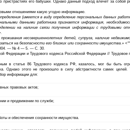
о пристрастиях его бабушки. Однако данный подход влечет за собой р
удовыми отношениями какую угодно информацию.
ределения (имеется в виду определение персональных данных работн
нальными данными работника признается информация, необходимос
еделении на наличие связи получения информации с трудовыми от
>.
проживания несовершеннолетних детей, супруга, наличие недвижимо
аться на безопасности его близких или сохранности имущества.» <*
004. — № 4 — 5. — С. 30.
ой Федерации и Трудового кодекса Российской Федерации // Трудовое 
ным в статье 86 Трудового кодекса РФ, казалось, мог бы быть ог
ка. Однако этого не произошло в силу абстрактности самих целей. 
сбор информации для:
вных правовых актов;
ении и продвижении по службе;
боты и обеспечения сохранности имущества.