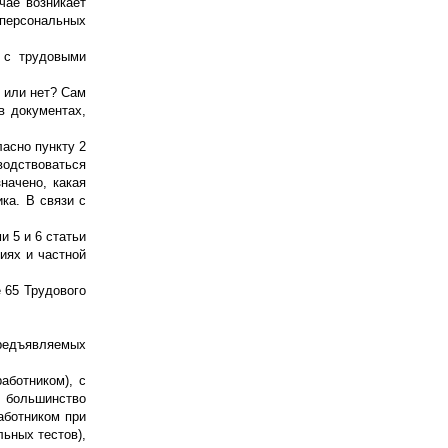
чае возникает
 персональных
 с трудовыми
 или нет? Сам
в документах,
асно пункту 2
водствоваться
начено, какая
ка. В связи с
 5 и 6 статьи
иях и частной
 65 Трудового
предъявляемых
аботником), с
я большинство
аботником при
ьных тестов),