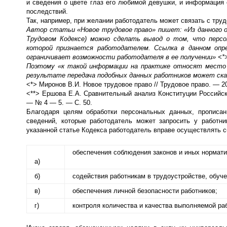
и сведения о цвете глаз его любимой девушки, и информация 
последствий.
Так, например, при желании работодатель может связать с тр
Автор статьи «Новое трудовое право» пишет: «Из данного оп
Трудовом Кодексе) можно сделать вывод о том, что персо
которой признается работодателем. Ссылка в данном опр
ограничивает возможности работодателя в ее получении» <*
Поэтому «к такой информации на практике относят место 
результате передача подобных данных работников может сказ
<*> Миронов В.И. Новое трудовое право // Трудовое право. — 2
<**> Ершова Е.А. Сравнительный анализ Конституции Российск
— № 4 — 5. — С. 50.
Благодаря целям обработки персональных данных, прописан
сведений, которые работодатель может запросить у работни
указанной статье Кодекса работодатель вправе осуществлять 
обеспечения соблюдения законов и иных нормати
а)
б)
содействия работникам в трудоустройстве, обуч
в)
обеспечения личной безопасности работников;
г)
контроля количества и качества выполняемой ра