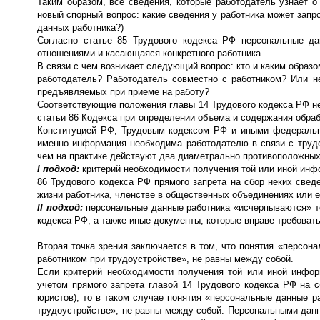
Таким образом, все сведения, которые работодатель узнает 
новый спорный вопрос: какие сведения у работника может запр
данных работника?)
Согласно статье 85 Трудового кодекса РФ персональные д
отношениями и касающаяся конкретного работника.
В связи с чем возникает следующий вопрос: кто и каким образ
работодатель? Работодатель совместно с работником? Или 
предъявляемых при приеме на работу?
Соответствующие положения главы 14 Трудового кодекса РФ не
статьи 86 Кодекса при определении объема и содержания обр
Конституцией РФ, Трудовым кодексом РФ и иными федеральны
именно информация необходима работодателю в связи с трудо
чем на практике действуют два диаметрально противоположных
I подход:
критерий необходимости получения той или иной инфо
86 Трудового кодекса РФ прямого запрета на сбор неких свед
жизни работника, членстве в общественных объединениях или ег
II подход:
персональные данные работника «исчерпываются» те
кодекса РФ, а также иные документы, которые вправе требовать
Вторая точка зрения заключается в том, что понятия «персо
работником при трудоустройстве», не равны между собой.
Если критерий необходимости получения той или иной инфор
учетом прямого запрета главой 14 Трудового кодекса РФ на с
юристов), то в таком случае понятия «персональные данные 
трудоустройстве», не равны между собой. Персональными данн