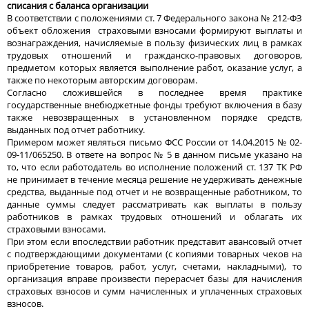
списания с баланса организации
В соответствии с положениями ст. 7 Федерального закона № 212-ФЗ
объект обложения страховыми взносами формируют выплаты и
вознаграждения, начисляемые в пользу физических лиц в рамках
трудовых отношений и гражданско-правовых договоров,
предметом которых является выполнение работ, оказание услуг, а
также по некоторым авторским договорам.
Согласно сложившейся в последнее время практике
государственные внебюджетные фонды требуют включения в базу
также невозвращенных в установленном порядке средств,
выданных под отчет работнику.
Примером может являться письмо ФСС России от 14.04.2015 № 02-
09-11/065250. В ответе на вопрос № 5 в данном письме указано на
то, что если работодатель во исполнение положений ст. 137 ТК РФ
не принимает в течение месяца решение не удерживать денежные
средства, выданные под отчет и не возвращенные работником, то
данные суммы следует рассматривать как выплаты в пользу
работников в рамках трудовых отношений и облагать их
страховыми взносами.
При этом если впоследствии работник представит авансовый отчет
с подтверждающими документами (с копиями товарных чеков на
приобретение товаров, работ, услуг, счетами, накладными), то
организация вправе произвести перерасчет базы для начисления
страховых взносов и сумм начисленных и уплаченных страховых
взносов.