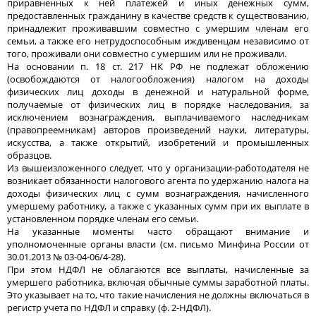
приравненных к ней платежей и иных денежных сумм,
предоставленных гражданину в качестве средств к существованию,
принадлежит проживавшим совместно с умершим членам его
семьи, а также его нетрудоспособным иждивенцам независимо от
того, проживали они совместно с умершим или не проживали.
На основании п. 18 ст. 217 НК РФ не подлежат обложению
(освобождаются от налогообложения) налогом на доходы
физических лиц доходы в денежной и натуральной форме,
получаемые от физических лиц в порядке наследования, за
исключением вознаграждения, выплачиваемого наследникам
(правопреемникам) авторов произведений науки, литературы,
искусства, а также открытий, изобретений и промышленных
образцов.
Из вышеизложенного следует, что у организации-работодателя не
возникает обязанности налогового агента по удержанию налога на
доходы физических лиц с сумм вознаграждения, начисленного
умершему работнику, а также с указанных сумм при их выплате в
установленном порядке членам его семьи.
На указанные моменты часто обращают внимание и
уполномоченные органы власти (см. письмо Минфина России от
30.01.2013 № 03-04-06/4-28).
При этом НДФЛ не облагаются все выплаты, начисленные за
умершего работника, включая обычные суммы заработной платы.
Это указывает на то, что такие начисления не должны включаться в
регистр учета по НДФЛ и справку (ф. 2-НДФЛ).