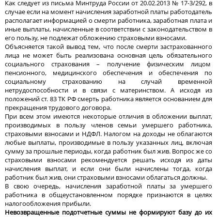
Как следует из письма Минтруда России от 20.02.2013 № 17-3/292, в
случае если на момент начисления заработной платы работодатель
располагает информацией о смерти работника, заработная плата и
иные выплаты, начисленные в соответствии с законодательством в
его пользу, не подлежат обложению страховыми взносами.
Объясняется такой вывод тем, что после смерти застрахованного
лица не может быть реализована основная цель обязательного
социального страхования – получение физическим лицом
пенсионного, медицинского обеспечения и обеспечения по
социальному страхованию на случай временной
нетрудоспособности и в связи с материнством. А исходя из
положений ст. 83 ТК РФ смерть работника является основанием для
прекращения трудового договора.
При всем этом имеются некоторые отличия в обложении выплат,
производимых в пользу членов семьи умершего работника,
страховыми взносами и НДФЛ. Налогом на доходы не облагаются
любые выплаты, производимые в пользу указанных лиц, включая
сумму за прошлые периоды, когда работник был жив. Вопрос же со
страховыми взносами рекомендуется решать исходя из даты
начисления выплат, и если они были начислены тогда, когда
работник был жив, они страховыми взносами облагаться должны.
В свою очередь, начисления заработной платы за умершего
работника в общеустановленном порядке признаются в целях
налогообложения прибыли.
Невозвращенные подотчетные суммы не формируют базу до их