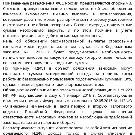
Приведенные разъяснения ФСС России представляются спорными.
Согласно приведенным выше положениям, в объект обложения
взносами включаются именно выплаты и вознаграждения,
которыми работник может распоряжаться по своему усмотрению
и которые он не обязан возвратить. В свою очередь, подотчетные
суммы необходимо вернуть, и по этой причине в учете
организации числится дебиторская задолженность.
Речь об обложении рассматриваемой выплаты страховыми
взносами может идти только в том случае, если Федеральным
законом № 212-ФЗ будет предусмотрена необходимость
начисления взносов на какую-то выгоду, которую имеет лицо, не
возвратившее полученные под отчет суммы.
По примеру НДФЛ в объект обложения взносами могут
включаться суммы материальной выгоды за период, когда
работник безвозмездно пользовался подотчетными суммами. Это,
однако, является довольно-таки спорным моментом.
Обращают на себя внимание положения новой редакции п. 1 ст. 223
НК РФ, вступающей в силу с 1 января 2016 г. Соответствующие
изменения приняты Федеральным законом от 02.05.2015 № 113-ФЗ
«О внесении изменений в части первую и вторую Налогового
кодекса Российской Федерации в целях повышения
ответственности налоговых агентов за несоблюдение требований
законодательства о налогах и сборах».
Рассматриваемая ситуация может повлечь за собой возникновение
облагаемого НДФЛ дохода только в случае списания в