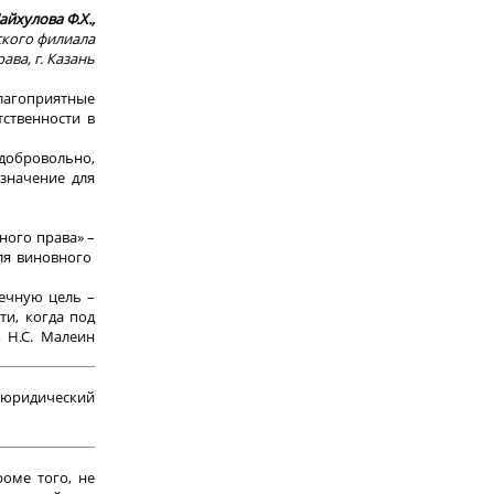
йхулова Ф.Х.,
ского филиала
ва, г. Казань
благоприятные
тственности в
 добровольно,
 значение для
ного права» –
ля виновного
ечную цель –
ти, когда под
 Н.С. Малеин
 юридический
оме того, не