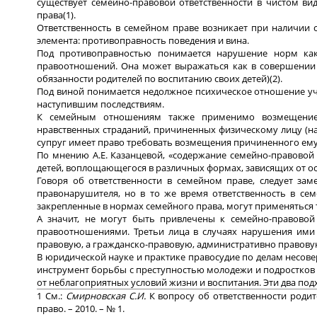
существует семейно-правовой ответственности в чистом в
права(1).
Ответственность в семейном праве возникает при наличии 
элемента: противоправность поведения и вина.
Под противоправностью понимается нарушение норм как
правоотношений. Она может выражаться как в совершении к
обязанности родителей по воспитанию своих детей)(2).
Под виной понимается недолжное психическое отношение уч
наступившим последствиям.
К семейным отношениям также применимо возмещение 
нравственных страданий, причиненных физическому лицу (нап
супруг имеет право требовать возмещения причиненного ему
По мнению А.Е. Казанцевой, «содержание семейно-правовой 
детей, воплощающегося в различных формах, зависящих от о
Говоря об ответственности в семейном праве, следует зам
правонарушителя, но в то же время ответственность в сем
закрепленные в нормах семейного права, могут применяться
А значит, не могут быть привлечены к семейно-правово
правоотношениями. Третьи лица в случаях нарушения ими
правовую, а гражданско-правовую, административно правовую
В юридической науке и практике правосудие по делам несове
инструмент борьбы с преступностью молодежи и подростков 
от неблагоприятных условий жизни и воспитания. Эти два по
1 См.:
Смирновская С.И.
К вопросу об ответственности роди
право. – 2010. – № 1.