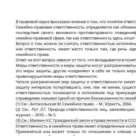
В правовой науке высказано мнение о том, что понятие отве
Семейно-правовая ответственность определяется как обяза
последствия своего виновного противоправного поведения(
семейно-правовой сфере, так как ответственность здесь носит
Вопрос о том, можно ли считать ответственностью исполнен
или ответственность имеет место только там, где речь ид
семейного права.
Ответ на этот вопрос зависит от того, что вкладывается в пон
Меры ответственности и меры защиты могут разграничиваться
это меры защиты, другие «соединяют в себе не только ме
правонарушителя» меры ответственности.
Четкое разграничение мер защиты и ответственности имее
защиту интересов потерпевшего, они, тем не менее, сущест
ответственностью понимается и исполнение под принужде
справедливо называл одной из причин безнаказанности семе
(1) См.:
Антокольская М.
Семейное право. – М.: Юристъ, 2004.
(2) См.:
Рот Л.Г.
Природа ответственности лиц, заменяющих 
журнал. – 2010. – № 5.
(3) См.:
Малеин Н.С.
Гражданский закон и права личности в СССР
Ответственность в семейном праве имеет определенные особ
Применяться она может только по отношению к членам с