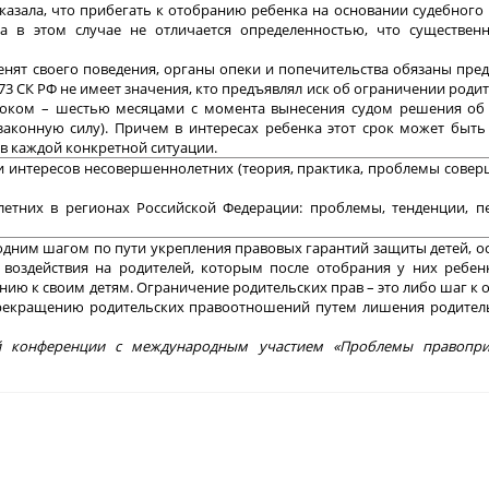
оказала, что прибегать к отобранию ребенка на основании судебного
ка в этом случае не отличается определенностью, что существенн
зменят своего поведения, органы опеки и попечительства обязаны пре
 73 СК РФ не имеет значения, кто предъявлял иск об ограничении роди
сроком – шестью месяцами с момента вынесения судом решения об
в законную силу). Причем в интересах ребенка этот срок может быт
в каждой конкретной ситуации.
 интересов несовершеннолетних (теория, практика, проблемы сове
етних в регионах Российской Федерации: проблемы, тенденции, пе
одним шагом по пути укрепления правовых гарантий защиты детей, о
воздействия на родителей, которым после отобрания у них ребенк
ению к своим детям. Ограничение родительских прав – это либо шаг к
прекращению родительских правоотношений путем лишения родитель
ой конференции с международным участием «Проблемы правопр