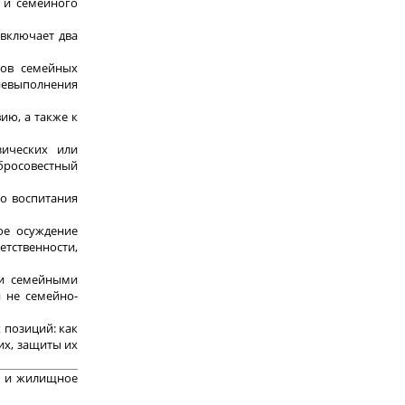
 и семейного
 включает два
ков семейных
 невыполнения
ию, а также к
ических или
обросовестный
го воспитания
ное осуждение
етственности,
ми семейными
 не семейно-
 позиций: как
их, защиты их
ое и жилищное