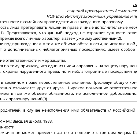
Ша
старший преподаватель Альметьев
ЧОУ ВПО Институт экономики, управления и пра
тственности в семейном праве идентично гражданско-правовому.
нность лица претерпевать лишение права и иные дополнительные не
1). Представляется, что данный подход не отражает сущности отве
 прежде всего личный характер, а затем уже имущественный(2).
ие под принуждением в том же объеме обязанности, не исполненной
ет о дополнительных неблагоприятных последствиях, имеет особое
ятие ответственности и мер защиты.
 по тому признаку, что одни из них «направлены на защиту нарушен
ры охраны нарушенного права, но и неблагоприятные последствия д
т в семейном праве первостепенное значение. Преследуя общую кон
венно отличаются друг от друга. Широкое понимание ответственнос
нием в том же объеме обязанности, не исполненной добровольно,
йных правонарушений(3).
родителей, в случае неисполнения ими обязательств // Российский
. – М.: Высшая школа, 1988.
енности.
емьи и не может применяться по отношению к третьим лицам. Кр