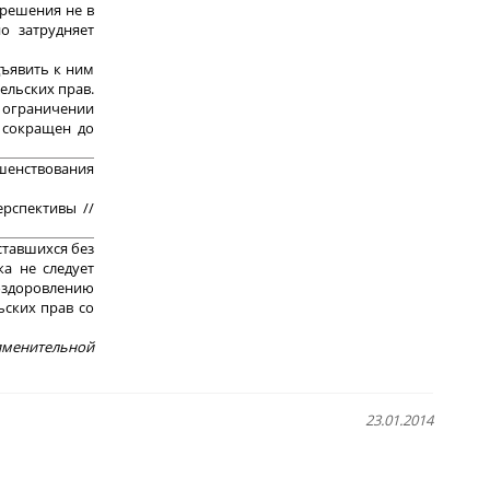
 решения не в
о затрудняет
дъявить к ним
тельских прав.
 ограничении
ь сокращен до
ршенствования
рспективы //
ставшихся без
а не следует
 оздоровлению
ских прав со
именительной
23.01.2014