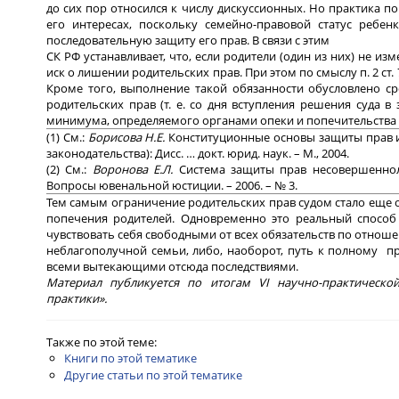
до сих пор относился к числу дискуссионных. Но практика п
его интересах, поскольку семейно-правовой статус ребен
последовательную защиту его прав. В связи с этим
СК РФ устанавливает, что, если родители (один из них) не и
иск о лишении родительских прав. При этом по смыслу п. 2 ст.
Кроме того, выполнение такой обязанности обусловлено 
родительских прав (т. е. со дня вступления решения суда 
минимума, определяемого органами опеки и попечительства 
(1) См.:
Борисова Н.Е.
Конституционные основы защиты прав и
законодательства): Дисс. … докт. юрид. наук. – М., 2004.
(2) См.:
Воронова Е.Л.
Система защиты прав несовершеннол
Вопросы ювенальной юстиции. – 2006. – № 3.
Тем самым ограничение родительских прав судом стало еще 
попечения родителей. Одновременно это реальный способ 
чувствовать себя свободными от всех обязательств по отнош
неблагополучной семьи, либо, наоборот, путь к полному 
всеми вытекающими отсюда последствиями.
Материал публикуется по итогам VI научно-практическ
практики».
Также по этой теме:
Книги по этой тематике
Другие статьи по этой тематике