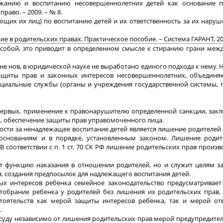
ржанию и воспитанию несовершеннолетних детей как основание 
аво. – 2009. – № 8.
щих их лиц) по воспитанию детей и их ответственность за их наруше
е в родительских правах. Практическое пособие. – Система ГАРАНТ, 20
 собой, это приводит в определенном смысле к стиранию грани ме
не нов, в юридической науке не выработано единого подхода к нему. Н
ащиты прав и законных интересов несовершеннолетних, объедин
оциальные службы (органы и учреждения государственной системы, 
-первых, применение к правонарушителю определенной санкции, за
, обеспечение защиты прав управомоченного лица.
сти за ненадлежащее воспитание детей является лишение родителей
 основаниям и в порядке, установленным законом. Лишение родит
 соответствии с п. 1 ст. 70 СК РФ лишение родительских прав произв
т функцию наказания в отношении родителей, но и служит целям з
ья, создания предпосылок для надлежащего воспитания детей.
х интересов ребенка семейное законодательство предусматривает
отобрание ребенка у родителей без лишения их родительских прав.
тоятельств как мерой защиты интересов ребенка, так и мерой отв
.
о суду независимо от лишения родительских прав мерой предупредител