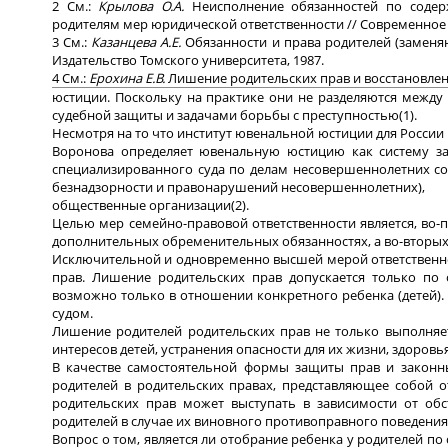
2 См.:
Крылова О.А.
Неисполнение обязанностей по соде
родителям мер юридической ответственности // Современное пр
3 См.:
Казанцева А.Е.
Обязанности и права родителей (заменяю
Издательство Томского университета, 1987.
4 См.:
Ерохина Е.В.
Лишение родительских прав и восстановлени
юстиции. Поскольку на практике они не разделяются между
судебной защиты и задачами борьбы с преступностью(1).
Несмотря на то что институт ювенальной юстиции для России 
Воронова определяет ювенальную юстицию как систему з
специализированного суда по делам несовершеннолетних с
безнадзорности и правонарушений несовершеннолетних),
общественные организации(2).
Целью мер семейно-правовой ответственности является, во
дополнительных обременительных обязанностях, а во-вторых
Исключительной и одновременно высшей мерой ответственно
прав. Лишение родительских прав допускается только по
возможно только в отношении конкретного ребенка (детей). В
судом.
Лишение родителей родительских прав не только выполняе
интересов детей, устранения опасности для их жизни, здоров
В качестве самостоятельной формы защиты прав и законны
родителей в родительских правах, представляющее собой 
родительских прав может выступать в зависимости от обс
родителей в случае их виновного противоправного поведения
Вопрос о том, является ли отобрание ребенка у родителей п