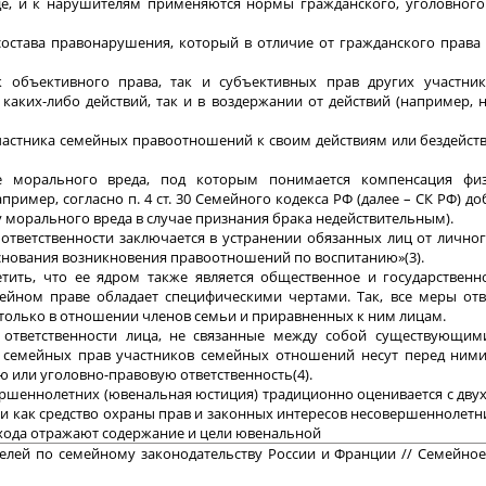
иде, и к нарушителям применяются нормы гражданского, уголовного
состава правонарушения, который в отличие от гражданского права
 объективного права, так и субъективных прав других участни
аких-либо действий, так и в воздержании от действий (например,
астника семейных правоотношений к своим действиям или бездейств
морального вреда, под которым понимается компенсация физ
ример, согласно п. 4 ст. 30 Семейного кодекса РФ (далее – СК РФ) д
 морального вреда в случае признания брака недействительным).
ответственности заключается в устранении обязанных лиц от лично
снования возникновения правоотношений по воспитанию»(3).
етить, что ее ядром также является общественное и государствен
ейном праве обладает специфическими чертами. Так, все меры отв
 только в отношении членов семьи и приравненных к ним лицам.
й ответственности лица, не связанные между собой существующи
 семейных прав участников семейных отношений несут перед ними
 или уголовно-правовую ответственность(4).
ршеннолетних (ювенальная юстиция) традиционно оценивается с двух
и как средство охраны прав и законных интересов несовершеннолетн
дхода отражают содержание и цели ювенальной
телей по семейному законодательству России и Франции // Семейн