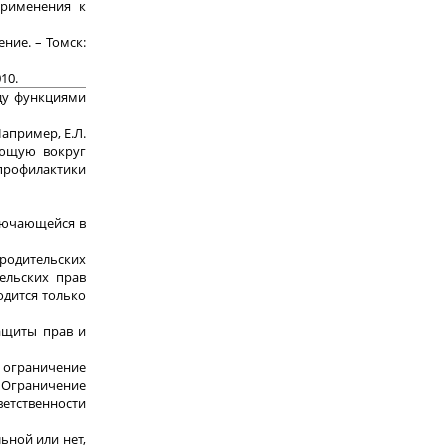
применения к
ние. – Томск:
10.
жду функциями
апример, Е.Л.
яющую вокруг
профилактики
ключающейся в
 родительских
ельских прав
одится только
ащиты прав и
 ограничение
 Ограничение
етственности
ьной или нет,