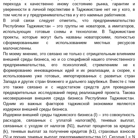
перехода к качественно иному состоянию рынка, гарантии и
уверенности в личной перспективе в Таджикистане нет ни у кого, в
том числе и у предпринимательства и у его наемных работников.
В этой связи следует отметить, что предпринимательство
Республики Таджикистан – это группы не новаторов, а имитаторов,
использующих готовые схемы и технологии. В Таджикистане
проекты, которые могут быть названы новаторскими, полностью
сформированными с использованием местных ресурсов
малочисленны.
По моему мнению, это связано не только с отрицательным влиянием
внешней среды бизнеса, но и со спецификой нашего отечественного
предпринимательства, его психологией, стремлением не к
формированию инновационных идей и их реализации, а скорее, к
использованию уже готовых, импортированных с развитых стран
Запада и других стран ближнего и дальнего зарубежья. Вместе с тем
это также связано и с недостатком средств для проведения
предварительных исследований перед реализацией проекта. Такова
несовершенная внешняя среда бизнеса Республики Таджикистан.
Одним из важных факторов таджикской экономики являются
издержки внешней среды бизнеса.
Издержки внешней среды таджикского бизнеса (I) – это совокупность
расходов, связанных с уплатой налогов(N), теневых выплат,
связанных с уходом от налогов (N1), выплат процентов за кредиты
(k), теневых выплат за получение кредитов (k1), страховых взносов
(S) и прочих теневых выплат предпринимательства (z). Сегодня I = N