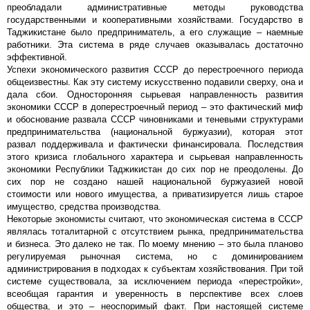
преобладали административные методы руководства
государственными и кооперативными хозяйствами. Государство в
Таджикистане было предприниматель, а его служащие – наемные
работники. Эта система в ряде случаев оказывалась достаточно
эффективной.
Успехи экономического развития СССР до перестроечного периода
общеизвестны. Как эту систему искусственно подавили сверху, она и
дала сбои. Односторонняя сырьевая направленность развития
экономики СССР в доперестроечный период – это фактический миф
и обоснование развала СССР чиновниками и теневыми структурами
предпринимательства (национальной буржуазии), которая этот
развал поддерживала и фактически финансировала. Последствия
этого кризиса глобального характера и сырьевая направленность
экономики Республики Таджикистан до сих пор не преодолены. До
сих пор не создано нашей национальной буржуазией новой
стоимости или нового имущества, а приватизируется лишь старое
имущество, средства производства.
Некоторые экономисты считают, что экономическая система в СССР
являлась тоталитарной с отсутствием рынка, предпринимательства
и бизнеса. Это далеко не так. По моему мнению – это была планово
регулируемая рыночная система, но с доминированием
администрирования в подходах к субъектам хозяйствования. При той
системе существовала, за исключением периода «перестройки»,
всеобщая гарантия и уверенность в перспективе всех слоев
общества, и это – неоспоримый факт. При настоящей системе