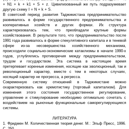
+ N1 + k + k1 + S + z. Цивилизованный же путь подразумевает
другую схему I = N + k + S.
В советский период развития Таджикистана предпринимательство
развивалось в форме государственного предпринимательства и
кооперативных хозяйств и других формах. Их структура
характеризовалась тем, что преобладали крупные формы
хозяйствования. В результате того, что предпринимательство после
1991 года развивалось в форме спекулятивного капитала и в теневой
сфере из-за несовершенства хозяйственного механизма,
происходили социально-экономические катаклизмы в начале 1990-х
годов, углублялись противоречия между предпринимательством,
трудом и государством. Эта система в настоящее время
претерпевает коренные изменения, носящие как эволюционный, так и
революционный характер, вместе с тем в некоторых случаях,
носящий характер не прогресса, а регресса.
Современную систему отношений в Таджикистане можно
охарактеризовать как хремотистику (торговый капитализм). Для
изменения этого состояния государственное регулирование,
управление и стимулирование необходимо оптимально сочетать с
воздействием на рыночные функциональные саморегулирующиеся
системы.
ЛИТЕРАТУРА
1. Фридмен М. Количественная теория денег. М.: Эльф Пресс, 1996.
С. 250.