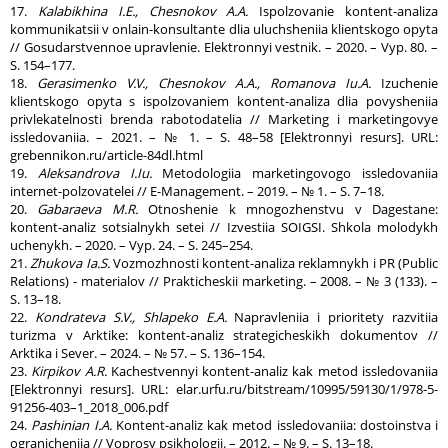
17.
Kalabikhina I.E., Chesnokov A.A.
Ispolzovanie kontent-analiza
kommunikatsii v onlain-konsultante dlia uluchsheniia klientskogo opyta
// Gosudarstvennoe upravlenie. Elektronnyi vestnik. – 2020. – Vyp. 80. –
S. 154–177.
18.
Gerasimenko V.V., Chesnokov A.A., Romanova Iu.A.
Izuchenie
klientskogo opyta s ispolzovaniem kontent-analiza dlia povysheniia
privlekatelnosti brenda rabotodatelia // Marketing i marketingovye
issledovaniia. – 2021. – № 1. – S. 48–58 [Elektronnyi resurs]. URL:
grebennikon.ru/article-84dl.html
19.
Aleksandrova I.Iu.
Metodologiia marketingovogo issledovaniia
internet-polzovatelei // E-Management. – 2019. – № 1. – S. 7–18.
20.
Gabaraeva M.R.
Otnoshenie k mnogozhenstvu v Dagestane:
kontent-analiz sotsialnykh setei // Izvestiia SOIGSI. Shkola molodykh
uchenykh. – 2020. – Vyp. 24. – S. 245–254.
21.
Zhukova Ia.S.
Vozmozhnosti kontent-analiza reklamnykh i PR (Public
Relations) - materialov // Prakticheskii marketing. – 2008. – № 3 (133). –
S. 13–18.
22.
Kondrateva S.V., Shlapeko E.A.
Napravleniia i prioritety razvitiia
turizma v Arktike: kontent-analiz strategicheskikh dokumentov //
Arktika i Sever. – 2024. – № 57. – S. 136–154.
23.
Kirpikov A.R.
Kachestvennyi kontent-analiz kak metod issledovaniia
[Elektronnyi resurs]. URL: elar.urfu.ru/bitstream/10995/59130/1/978-5-
91256-403–1_2018_006.pdf
24.
Pashinian I.A.
Kontent-analiz kak metod issledovaniia: dostoinstva i
ogranicheniia // Voprosy psikhologii. – 2012. – № 9. – S. 13–18.