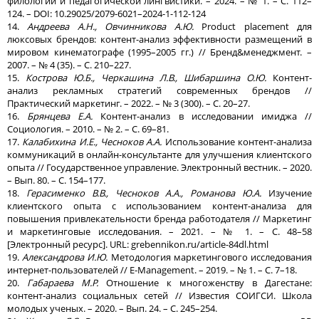
филологии и педагогической лингвистики. – 2024. – № 1. – С. 112–
124. – DOI: 10.29025/2079-6021–2024-1-112-124
14.
Андреева А.Н., Овчинникова А.Ю.
Product placement для
люксовых брендов: контент-анализ эффективности размещений в
мировом кинематографе (1995–2005 гг.) // Бренд&менеджмент. –
2007. – № 4 (35). – С. 210–227.
15.
Кострова Ю.Б., Черкашина Л.В., Шибаршина О.Ю.
Контент-
анализ рекламных стратегий современных брендов //
Практический маркетинг. – 2022. – № 3 (300). – С. 20–27.
16.
Брянцева Е.А.
Контент-анализ в исследовании имиджа //
Социология. – 2010. – № 2. – С. 69–81.
17.
Калабихина И.Е., Чесноков А.А.
Использование контент-анализа
коммуникаций в онлайн-консультанте для улучшения клиентского
опыта // Государственное управление. Электронный вестник. – 2020.
– Вып. 80. – С. 154–177.
18.
Герасименко В.В., Чесноков А.А., Романова Ю.А.
Изучение
клиентского опыта с использованием контент-анализа для
повышения привлекательности бренда работодателя // Маркетинг
и маркетинговые исследования. – 2021. – № 1. – С. 48–58
[Электронный ресурс]. URL: grebennikon.ru/article-84dl.html
19.
Александрова И.Ю.
Методология маркетингового исследования
интернет-пользователей // E-Management. – 2019. – № 1. – С. 7–18.
20.
Габараева М.Р.
Отношение к многоженству в Дагестане:
контент-анализ социальных сетей // Известия СОИГСИ. Школа
молодых ученых. – 2020. – Вып. 24. – С. 245–254.