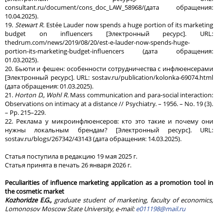
consultant.ru/document/cons_doc_LAW_58968/(дата обращения:
10.04.2025).
19.
Stewart R.
Estée Lauder now spends a huge portion of its marketing
budget on influencers [Электронный ресурс]. URL:
thedrum.com/news/2019/08/20/est-e-lauder-now-spends-huge-
portion-its-marketing-budget-influencers (дата обращения:
01.03.2025).
20. Бьюти и фешен: особенности сотрудничества с инфлюенсерами
[Электронный ресурс]. URL: sostav.ru/publication/kolonka-69074.html
(дата обращения: 01.03.2025).
21.
Horton D., Wohl R.
Mass communication and para-social interaction:
Observations on intimacy at a distance // Psychiatry. – 1956. – No. 19 (3).
– Pp. 215–229.
22. Реклама у микроинфлюенсеров: кто это такие и почему они
нужны локальным брендам? [Электронный ресурс]. URL:
sostav.ru/blogs/267342/43143 (дата обращения: 14.03.2025).
Статья поступила в редакцию 19 мая 2025 г.
Статья принята в печать 26 января 2026 г.
Peculiarities of influence marketing application as a promotion tool in
the cosmetic market
Kozhoridze E.G.,
graduate student of marketing, faculty of economics,
Lomonosov Moscow State University, e-mail:
e011198@mail.ru