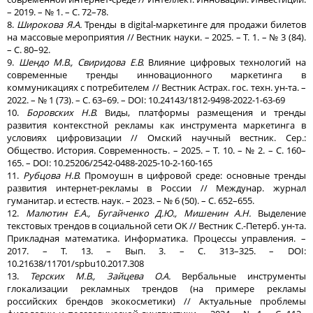
– 2019. – № 1. – С. 72–78.
8.
Широкова Я.А.
Тренды в digital-маркетинге для продажи билетов
на массовые мероприятия // Вестник науки. – 2025. – Т. 1. – № 3 (84).
– С. 80–92.
9.
Шендо М.В., Свиридова Е.В.
Влияние цифровых технологий на
современные тренды инновационного маркетинга в
коммуникациях с потребителем // Вестник Астрах. гос. техн. ун-та. –
2022. – № 1 (73). – С. 63–69. – DOI: 10.24143/1812-9498-2022-1-63-69
10.
Боровских Н.В.
Виды, платформы размещения и тренды
развития контекстной рекламы как инструмента маркетинга в
условиях цифровизации // Омский научный вестник. Сер.:
Общество. История. Современность. – 2025. – Т. 10. – № 2. – С. 160–
165. – DOI: 10.25206/2542-0488-2025-10-2-160-165
11.
Рубцова Н.В.
Промоушн в цифровой среде: основные тренды
развития интернет-рекламы в России // Междунар. журнал
гуманитар. и естеств. наук. – 2023. – № 6 (50). – С. 652–655.
12.
Малютин Е.А., Бугайченко Д.Ю., Мишенин А.Н.
Выделение
текстовых трендов в социальной сети OK // Вестник С.-Петерб. ун-та.
Прикладная математика. Информатика. Процессы управления. –
2017. – Т. 13. – Вып. 3. – С. 313–325. – DOI:
10.21638/11701/spbu10.2017.308
13.
Терских М.В., Зайцева О.А.
Вербальные инструменты
глокализации рекламных трендов (на примере рекламы
российских брендов экокосметики) // Актуальные проблемы