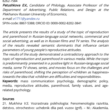
8262-7584
Petushkova E.V.,
Candidate of Philology, Associate Professor of the
Department of Advertising, Public Relations, and Design at the
Plekhanov Russian University of Economics,
e-mail:
e1711@yandex.ru
SPIN-code: 8867-5388; ORCID ID: 0000-0002-8202-3841
The article presents the results of a study of the topic of reproduction
and parenthood in Russian-language social networks, commercial and
social advertising, as well as in Russian films and TV series. The analysis
of the results revealed semantic dominants that influence certain
parameters of young people's reproductive attitudes.
The results of the study demonstrated a contradictory approach to the
topic of reproduction and parenthood in various media. While the topic
is predominantly presented in a positive light in Russian-language social
media, some TV shows, series, and movies focus on the challenges and
risks of parenthood, shifting the perception of «children as happiness»
towards the idea that «children are difficulties and responsibilities».
Keywords:
mass communication psychology, demographic policy,
media, reproductive attitudes, parenthood, family values, and age-
related psychology.
Sources
21.
Mukhina V.S.
Vozrastnaia psikhologiia: Fenomenologiia razvitiia,
detstvo, otrochestvo: uchebnik dlia ped. vuzov (grif). – M.: Akademiia,