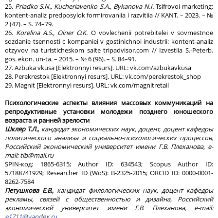
25.
Priadko S.N., Kucheriavenko S.A., Bykanova N.I.
Tsifrovoi marketing:
kontent-analiz predposylok formirovaniia i razvitiia // KANT. – 2023. – №
2 (47). – S. 74–79.
26.
Korelina A.S., Oiner O.K.
O vovlechenii potrebitelei v sovmestnoe
sozdanie tsennosti c kompaniei v gostinichnoi industrii: kontent-analiz
otzyvov na turisticheskom saite tripadvisor.com // Izvestiia S.-Peterb.
gos. ekon. un-ta. – 2015. – № 6 (96). – S. 84–91.
27. Azbuka vkusa [Elektronnyi resurs]. URL: vk.com/azbukavkusa
28. Perekrestok [Elektronnyi resurs]. URL: vk.com/perekrestok_shop
29. Magnit [Elektronnyi resurs]. URL: vk.com/magnitretail
Психологические аспекты влияния массовых коммуникаций на
репродуктивные установки молодежи позднего юношеского
возраста и ранней зрелости
Шкляр Т.Л.,
кандидат экономических наук, доцент, доцент кафедры
политического анализа и социально-психологических процессов,
Российский экономический университет имени Г.В. Плеханова,
e
-
mail
:
tlb
@
mail
.
ru
SPIN-код: 1865-6315; Author ID: 634543; Scopus Author ID:
57188741929; Researcher ID (WoS): B-2325-2015; ORCID ID: 0000-0001-
8262-7584
Петушкова Е.В.,
кандидат филологических наук, доцент кафедры
рекламы, связей с общественностью и дизайна, Российский
экономический университет имени Г.В. Плеханова, e-mail:
e1711@yandex.ru