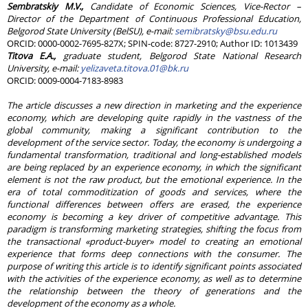
Sembratskiy M.V.,
Candidate of Economic Sciences, Vice-Rector –
Director of the Department of Continuous Professional Education,
Belgorod State University (BelSU), e-mail:
semibratsky@bsu.edu.ru
ORCID: 0000-0002-7695-827X; SPIN-code: 8727-2910; Author ID: 1013439
Titova E.A.,
graduate student, Belgorod State National Research
University, e-mail:
yelizaveta.titova.01@bk.ru
ORCID: 0009-0004-7183-8983
The article discusses a new direction in marketing and the experience
economy, which are developing quite rapidly in the vastness of the
global community, making a significant contribution to the
development of the service sector. Today, the economy is undergoing a
fundamental transformation, traditional and long-established models
are being replaced by an experience economy, in which the significant
element is not the raw product, but the emotional experience. In the
era of total commoditization of goods and services, where the
functional differences between offers are erased, the experience
economy is becoming a key driver of competitive advantage. This
paradigm is transforming marketing strategies, shifting the focus from
the transactional «product-buyer» model to creating an emotional
experience that forms deep connections with the consumer. The
purpose of writing this article is to identify significant points associated
with the activities of the experience economy, as well as to determine
the relationship between the theory of generations and the
development of the economy as a whole.