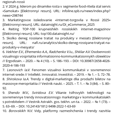
regionah-rossii
2. V 2024 g. liderom po dinamike rosta v segmente food-riteila stal servis
«Samokat» [Elektronnyi resurs]. URL: infoline.spb.ru/news/index.php?
news=298744
3. Marketingovoe issledovanie «Internet-torgovlia v Rossii 2025»
[Elektronnyi resurs]. URL: datainsight.ru/DI_eCommerce_2025
4. Reiting TOP-100 krupneishikh rossiiskikh internet-magazinov
[Elektronnyi resurs]. URL: top100.datainsight.ru/
5. Skolko deneg rossiiane tratiat na produkty v mesiats [Elektronnyi
resurs]. URL: nafi.ru/analytics/skolko-deneg-rossiyane-tratyat-na-
produkty-v-mesyats/
6.
Vekhter E.V., Efremenko A.A., Radchenko V.Iu., Shkliar A.V.
Osobennosti
vizualnogo vospriiatiia informatsionno-kommunikatsionnykh obieektov
// Ergodizain. – 2020. – № 4 (10). – S. 186–193. – DOI: 10.30987/2658-4026-
2020-4-186-193
7.
Leonovich Ia.V.
Fenomen vizualnoi kommunikatsii v sovremennoi
internet-srede // Intellekt. Innovatsii. Investitsii. – 2019. – № 1. – S. 72–78.
8.
Shirokova Ia.A.
Trendy v digital-marketinge dlia prodazhi biletov na
massovye meropriiatiia // Vestnik nauki. – 2025. – T. 1. – № 3 (84). – S. 80–
92.
9.
Shendo M.V., Sviridova E.V.
Vliianie tsifrovykh tekhnologii na
sovremennye trendy innovatsionnogo marketinga v kommunikatsiiakh
s potrebitelem // Vestnik Astrakh. gos. tekhn. un-ta. – 2022. – № 1 (73). –
S. 63–69. – DOI: 10.24143/1812-9498-2022-1-63-69
10.
Borovskikh N.V.
Vidy, platformy razmeshcheniia i trendy razvitiia