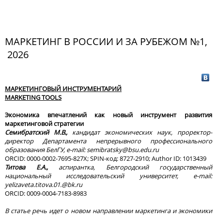
МАРКЕТИНГ В РОССИИ И ЗА РУБЕЖОМ №1,
2026
МАРКЕТИНГОВЫЙ ИНСТРУМЕНТАРИЙ
MARKETING
TOOLS
Экономика впечатлений как новый инструмент развития
маркетинговой стратегии
Семибратский М.В.,
кандидат экономических наук, проректор-
директор Департамента непрерывного профессионального
образования БелГУ,
e
-
mail
:
semibratsky
@
bsu
.
edu
.
ru
ORCID: 0000-0002-7695-827X; SPIN-код: 8727-2910; Author ID: 1013439
Титова Е.А.,
аспирантка, Белгородский государственный
национальный исследовательский университет,
e
-
mail
:
yelizaveta
.
titova
.01.@
bk
.
ru
ORCID: 0009-0004-7183-8983
В статье речь идет о новом направлении маркетинга и экономики