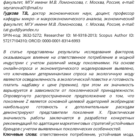
факультет, МГУ имени М.В. Ломоносова, г. Москва, Россия,
e
-
mail
:
seyranova
01@
mail
.
ru
Гудкова Т.В.,
доктор экономических наук, доцент, профессор
кафедры микро- и макроэкономического анализа, экономический
факультет, МГУ имени М.В. Ломоносова, г. Москва, Россия,
e
-
mail
:
tat
-
gud
@
yandex
.
ru
SPIN-код: 3632-5272; Researcher ID: M-9318-2013; Scopus Author ID:
57217104310; ORCID: 0000-0001-8314-6993
В статье представлены результаты исследования факторов,
оказывающих влияние на ответственное потребление в модной
индустрии с учетом различий между поколениями. На основе
онлайн-опроса и эконометрического моделирования выявлено,
что ключевыми детерминантами спроса на экологичную моду
являются осведомленность в экологической повестке и готовность
платить надбавку к цене (премию), при этом их значимость
варьируется в зависимости от поколенческой принадлежности.
Опровергнуто распространенное предположение о том, что
поколение
Z
является основной целевой аудиторией экобрендов:
наибольшую готовность к дополнительным расходам
демонстрируют представители поколения
X
. Практическая
значимость работы заключается в разработке конкретных
рекомендаций по адаптации маркетинговых стратегий устойчивых
брендов с учетом выявленных поколенческих особенностей.
Ключевые слова:
ответственное потребление, устойчивая мода,