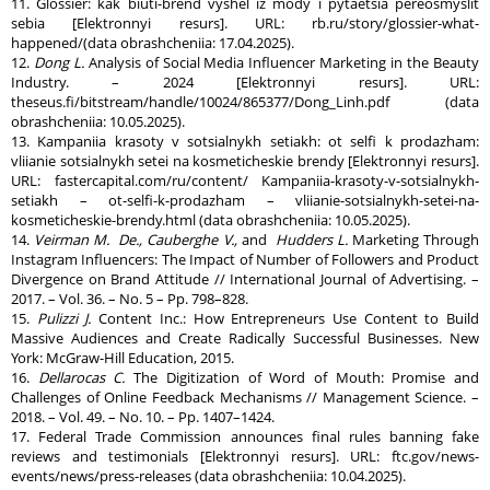
11. Glossier: kak biuti-brend vyshel iz mody i pytaetsia pereosmyslit
sebia [Elektronnyi resurs]. URL: rb.ru/story/glossier-what-
happened/(data obrashcheniia: 17.04.2025).
12.
Dong L.
Analysis of Social Media Influencer Marketing in the Beauty
Industry. – 2024 [Elektronnyi resurs]. URL:
theseus.fi/bitstream/handle/10024/865377/Dong_Linh.pdf (data
obrashcheniia: 10.05.2025).
13. Kampaniia krasoty v sotsialnykh setiakh: ot selfi k prodazham:
vliianie sotsialnykh setei na kosmeticheskie brendy [Elektronnyi resurs].
URL: fastercapital.com/ru/content/ Kampaniia-krasoty-v-sotsialnykh-
setiakh – ot-selfi-k-prodazham – vliianie-sotsialnykh-setei-na-
kosmeticheskie-brendy.html (data obrashcheniia: 10.05.2025).
14.
Veirman M. De., Cauberghe V.,
and
Hudders L.
Marketing Through
Instagram Influencers: The Impact of Number of Followers and Product
Divergence on Brand Attitude // International Journal of Advertising. –
2017. – Vol. 36. – No. 5 – Pp. 798–828.
15.
Pulizzi J.
Content Inc.: How Entrepreneurs Use Content to Build
Massive Audiences and Create Radically Successful Businesses. New
York: McGraw-Hill Education, 2015.
16.
Dellarocas
С
.
The Digitization of Word of Mouth: Promise and
Challenges of Online Feedback Mechanisms // Management Science. –
2018. – Vol. 49. – No. 10. – Pp. 1407–1424.
17. Federal Trade Commission announces final rules banning fake
reviews and testimonials [Elektronnyi resurs]. URL: ftc.gov/news-
events/news/press-releases (data obrashcheniia: 10.04.2025).