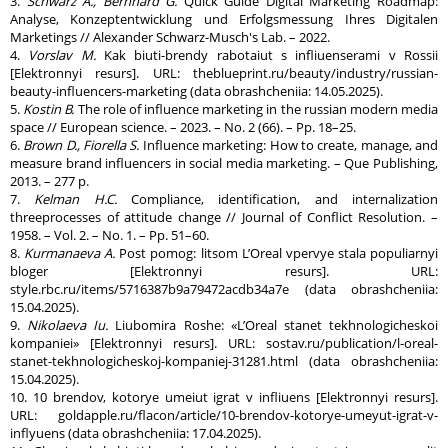
3.
Schwarz A., Bernhard G.
Quick Guide Digital Marketing Roadmap:
Analyse, Konzeptentwicklung und Erfolgsmessung Ihres Digitalen
Marketings // Alexander Schwarz-Musch's Lab. – 2022.
4.
Vorslav M.
Kak biuti-brendy rabotaiut s infliuenserami v Rossii
[Elektronnyi resurs]. URL: theblueprint.ru/beauty/industry/russian-
beauty-influencers-marketing (data obrashcheniia: 14.05.2025).
5.
Kostin
В
.
The role of influence marketing in the russian modern media
space // European science. – 2023. – No. 2 (66). – Pp. 18–25.
6.
Brown D., Fiorella S.
Influence marketing: How to create, manage, and
measure brand influencers in social media marketing. – Que Publishing,
2013. – 277 p.
7.
Kelman H.C.
Compliance, identification, and internalization
threeprocesses of attitude change // Journal of Conflict Resolution. –
1958. – Vol. 2. – No. 1. – Pp. 51–60.
8.
Kurmanaeva A.
Post pomog: litsom L’Oreal vpervye stala populiarnyi
bloger [Elektronnyi resurs]. URL:
style.rbc.ru/items/5716387b9a79472acdb34a7e (data obrashcheniia:
15.04.2025).
9.
Nikolaeva Iu.
Liubomira Roshe: «L’Oreal stanet tekhnologicheskoi
kompaniei» [Elektronnyi resurs]. URL: sostav.ru/publication/l-oreal-
stanet-tekhnologicheskoj-kompaniej-31281.html (data obrashcheniia:
15.04.2025).
10. 10 brendov, kotorye umeiut igrat v infliuens [Elektronnyi resurs].
URL: goldapple.ru/flacon/article/10-brendov-kotorye-umeyut-igrat-v-
inflyuens (data obrashcheniia: 17.04.2025).