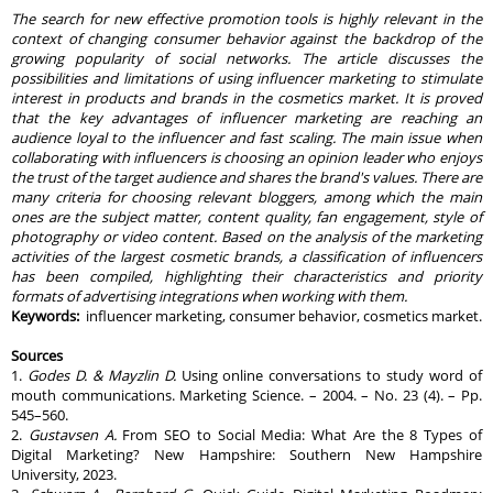
The search for new effective promotion tools is highly relevant in the
context of changing consumer behavior against the backdrop of the
growing popularity of social networks. The article discusses the
possibilities and limitations of using influencer marketing to stimulate
interest in products and brands in the cosmetics market. It is proved
that the key advantages of influencer marketing are reaching an
audience loyal to the influencer and fast scaling. The main issue when
collaborating with influencers is choosing an opinion leader who enjoys
the trust of the target audience and shares the brand's values. There are
many criteria for choosing relevant bloggers, among which the main
ones are the subject matter, content quality, fan engagement, style of
photography or video content. Based on the analysis of the marketing
activities of the largest cosmetic brands, a classification of influencers
has been compiled, highlighting their characteristics and priority
formats of advertising integrations when working with them.
Keywords:
influencer marketing, consumer behavior, cosmetics market.
Sources
1.
Godes D. & Mayzlin D.
Using online conversations to study word of
mouth communications. Marketing Science. – 2004. – No. 23 (4). – Pp.
545–560.
2.
Gustavsen A.
From SEO to Social Media: What Are the 8 Types of
Digital Marketing? New Hampshire: Southern New Hampshire
University, 2023.