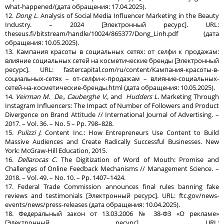
what-happened/(дата обращения: 17.04.2025).
12.
Dong L.
Analysis of Social Media Influencer Marketing in the Beauty
Industry. – 2024 [Электронный ресурс]. URL:
theseus.fi/bitstream/handle/10024/865377/Dong_Linh.pdf (дата
обращения: 10.05.2025).
13. Кампания красоты в социальных сетях: от селфи к продажам:
влияние социальных сетей на косметические бренды [Электронный
ресурс]. URL: fastercapital.com/ru/content/Кампания-красоты-в-
социальных-сетях – от-селфи-к-продажам – влияние-социальных-
сетей-на-косметические-бренды.html (дата обращения: 10.05.2025).
14.
Veirman M. De., Cauberghe V.,
and
Hudders L.
Marketing Through
Instagram Influencers: The Impact of Number of Followers and Product
Divergence on Brand Attitude // International Journal of Advertising. –
2017. – Vol. 36. – No. 5 – Pp. 798–828.
15.
Pulizzi J.
Content Inc.: How Entrepreneurs Use Content to Build
Massive Audiences and Create Radically Successful Businesses. New
York: McGraw-Hill Education, 2015.
16.
Dellarocas
С
.
The Digitization of Word of Mouth: Promise and
Challenges of Online Feedback Mechanisms // Management Science. –
2018. – Vol. 49. – No. 10. – Pp. 1407–1424.
17. Federal Trade Commission announces final rules banning fake
reviews and testimonials [Электронный ресурс]. URL: ftc.gov/news-
events/news/press-releases (дата обращения: 10.04.2025).
18. Федеральный закон от 13.03.2006 № 38-ФЗ «О рекламе»
[Электронный ресурс]. URL: