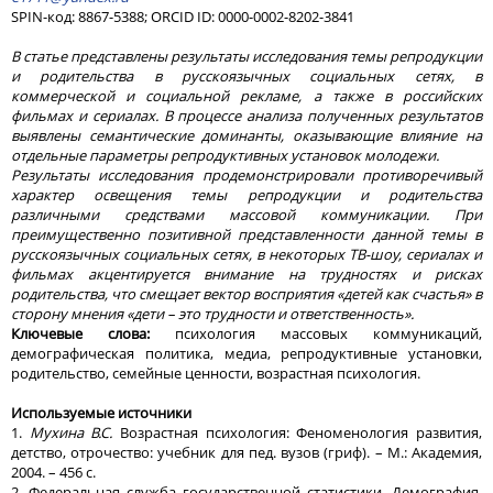
SPIN-код: 8867-5388; ORCID ID: 0000-0002-8202-3841
В статье представлены результаты исследования темы репродукции
и родительства в русскоязычных социальных сетях, в
коммерческой и социальной рекламе, а также в российских
фильмах и сериалах. В процессе анализа полученных результатов
выявлены семантические доминанты, оказывающие влияние на
отдельные параметры репродуктивных установок молодежи.
Результаты исследования продемонстрировали противоречивый
характер освещения темы репродукции и родительства
различными средствами массовой коммуникации. При
преимущественно позитивной представленности данной темы в
русскоязычных социальных сетях, в некоторых ТВ-шоу, сериалах и
фильмах акцентируется внимание на трудностях и рисках
родительства, что смещает вектор восприятия «детей как счастья» в
сторону мнения «дети – это трудности и ответственность».
Ключевые слова:
психология массовых коммуникаций,
демографическая политика, медиа, репродуктивные установки,
родительство, семейные ценности, возрастная психология.
Используемые источники
1.
Мухина В.С.
Возрастная психология: Феноменология развития,
детство, отрочество: учебник для пед. вузов (гриф). – М.: Академия,
2004. – 456 с.
2. Федеральная служба государственной статистики. Демография.