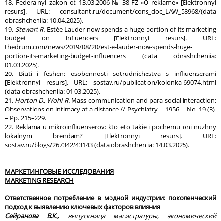
18. Federalnyi zakon ot 13.03.2006 № 38-FZ «O reklame» [Elektronnyi
resurs]. URL: consultant.ru/document/cons_doc_LAW_58968/(data
obrashcheniia: 10.04.2025).
19.
Stewart R.
Estée Lauder now spends a huge portion of its marketing
budget on influencers [Elektronnyi resurs]. URL:
thedrum.com/news/2019/08/20/est-e-lauder-now-spends-huge-
portion-its-marketing-budget-influencers (data obrashcheniia:
01.03.2025).
20. Biuti i feshen: osobennosti sotrudnichestva s infliuenserami
[Elektronnyi resurs]. URL: sostav.ru/publication/kolonka-69074.html
(data obrashcheniia: 01.03.2025).
21.
Horton D., Wohl R.
Mass communication and para-social interaction:
Observations on intimacy at a distance // Psychiatry. – 1956. – No. 19 (3).
– Pp. 215–229.
22. Reklama u mikroinfliuenserov: kto eto takie i pochemu oni nuzhny
lokalnym brendam? [Elektronnyi resurs]. URL:
sostav.ru/blogs/267342/43143 (data obrashcheniia: 14.03.2025).
МАРКЕТИНГОВЫЕ ИССЛЕДОВАНИЯ
MARKETING
RESEARCH
Ответственное потребление в модной индустрии: поколенческий
подход к выявлению ключевых факторов влияния
Сейранова В.К.,
выпускница магистратуры, экономический