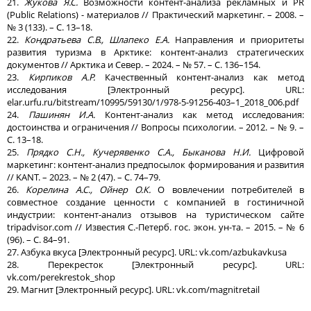
21.
Жукова Я.С.
Возможности контент-анализа рекламных и PR
(Public Relations) - материалов // Практический маркетинг. – 2008. –
№ 3 (133). – С. 13–18.
22.
Кондратьева С.В., Шлапеко Е.А.
Направления и приоритеты
развития туризма в Арктике: контент-анализ стратегических
документов // Арктика и Север. – 2024. – № 57. – С. 136–154.
23.
Кирпиков А.Р.
Качественный контент-анализ как метод
исследования [Электронный ресурс]. URL:
elar.urfu.ru/bitstream/10995/59130/1/978-5-91256-403–1_2018_006.pdf
24.
Пашинян И.А.
Контент-анализ как метод исследования:
достоинства и ограничения // Вопросы психологии. – 2012. – № 9. –
С. 13–18.
25.
Прядко С.Н., Кучерявенко С.А., Быканова Н.И.
Цифровой
маркетинг: контент-анализ предпосылок формирования и развития
// KANT. – 2023. – № 2 (47). – С. 74–79.
26.
Корелина А.С., Ойнер О.К.
О вовлечении потребителей в
совместное создание ценности c компанией в гостиничной
индустрии: контент-анализ отзывов на туристическом сайте
tripadvisor.com // Известия С.-Петерб. гос. экон. ун-та. – 2015. – № 6
(96). – С. 84–91.
27. Азбука вкуса [Электронный ресурс]. URL: vk.com/azbukavkusa
28. Перекресток [Электронный ресурс]. URL:
vk.com/perekrestok_shop
29. Магнит [Электронный ресурс]. URL: vk.com/magnitretail