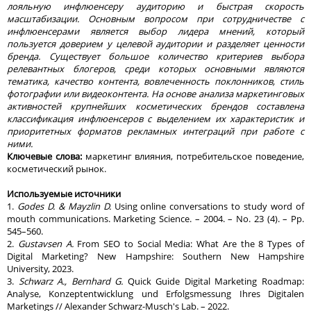
лояльную инфлюенсеру аудиторию и быстрая скорость
масштабизации. Основным вопросом при сотрудничестве с
инфлюенсерами является выбор лидера мнений, который
пользуется доверием у целевой аудитории и разделяет ценности
бренда. Существует большое количество критериев выбора
релевантных блогеров, среди которых основными являются
тематика, качество контента, вовлеченность поклонников, стиль
фотографии или видеоконтента. На основе анализа маркетинговых
активностей крупнейших косметических брендов составлена
классификация инфлюенсеров с выделением их характеристик и
приоритетных форматов рекламных интеграций при работе с
ними.
Ключевые слова:
маркетинг влияния, потребительское поведение,
косметический рынок.
Используемые
источники
1.
Godes D. & Mayzlin D.
Using online conversations to study word of
mouth communications. Marketing Science. – 2004. – No. 23 (4). – Pp.
545–560.
2.
Gustavsen A.
From SEO to Social Media: What Are the 8 Types of
Digital Marketing? New Hampshire: Southern New Hampshire
University, 2023.
3.
Schwarz A., Bernhard G.
Quick Guide Digital Marketing Roadmap:
Analyse, Konzeptentwicklung und Erfolgsmessung Ihres Digitalen
Marketings // Alexander Schwarz-Musch's Lab. – 2022.