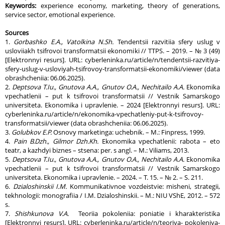
Keywords:
experience economy, marketing, theory of generations,
service sector, emotional experience.
Sources
1.
Gorbashko E.A., Vatolkina N.Sh.
Tendentsii razvitiia sfery uslug v
usloviiakh tsifrovoi transformatsii ekonomiki // TTPS. – 2019. – № 3 (49)
[Elektronnyi resurs]. URL: cyberleninka.ru/article/n/tendentsii-razvitiya-
sfery-uslug-v-usloviyah-tsifrovoy-transformatsii-ekonomiki/viewer (data
obrashcheniia: 06.06.2025).
2.
Deptsova T.Iu., Gnutova A.A., Gnutov O.A., Nechitailo A.A.
Ekonomika
vpechatlenii – put k tsifrovoi transformatsii // Vestnik Samarskogo
universiteta. Ekonomika i upravlenie. – 2024 [Elektronnyi resurs]. URL:
cyberleninka.ru/article/n/ekonomika-vpechatleniy-put-k-tsifrovoy-
transformatsii/viewer (data obrashcheniia: 06.06.2025).
3.
Golubkov E.P.
Osnovy marketinga: uchebnik. – M.: Finpress, 1999.
4.
Pain B.Dzh., Gilmor Dzh.Kh.
Ekonomika vpechatlenii: rabota – eto
teatr, a kazhdyi biznes – stsena: per. s angl. – M.: Viliams, 2013.
5.
Deptsova T.Iu., Gnutova A.A., Gnutov O.A., Nechitailo A.A.
Ekonomika
vpechatlenii – put k tsifrovoi transformatsii // Vestnik Samarskogo
universiteta. Ekonomika i upravlenie. – 2024. – T. 15. – № 2. – S. 211.
6.
Dzialoshinskii I.M.
Kommunikativnoe vozdeistvie: misheni, strategii,
tekhnologii: monografiia / I.M. Dzialoshinskii. – M.: NIU VShE, 2012. – 572
s.
7.
Shishkunova V.A.
Teoriia pokoleniia: poniatie i kharakteristika
[Elektronnyi resurs]. URL: cyberleninka.ru/article/n/teoriya- pokoleniya-