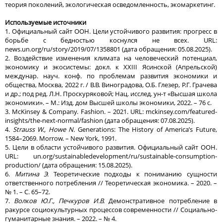
теория поколений, экологическая осведомленность, экомаркетинг.
Используемые источники
1. Официальный сайт ООН. Цели устойчивого развития: прогресс в
борьбе с бедностью коснулся не всех. URL:
news.un.org/ru/story/2019/07/1358801 (дата обращения: 05.08.2025).
2. Воздействие изменения климата на человеческий потенциал,
экономику и экосистемы: докл. к XXIII Ясинской (Апрельской)
междунар. науч. конф. по проблемам развития экономики и
общества, Москва, 2022 г. / В.В. Виноградова, О.Б. Глезер, Р.Г. Грачева
и др.; под ред. Л.Н. Проскуряковой; Нац. исслед. ун-т «Высшая школа
экономики». – М.: Изд. дом Высшей школы экономики, 2022. – 76 с.
3. McKinsey & Company. Fashion. – 2021. URL: mckinsey.com/featured-
insights/the-next-normal/fashion (дата обращения: 07.08.2025).
4.
Strauss W., Howe N.
Generations: The History of America’s Future,
1584–2069. Morrow. – New York, 1991.
5. Цели в области устойчивого развития. Официальный сайт ООН.
URL: un.org/sustainabledevelopment/ru/sustainable-consumption-
production/ (дата обращения: 15.08.2025).
6.
Митина Э.
Теоретические подходы к пониманию сущности
ответственного потребления // Теоретическая экономика. – 2020. –
№ 1. – С. 65–72.
7.
Волков Ю.Г., Печкуров И.В.
Демонстративное потребление в
ракурсе социокультурных процессов современности // Социально-
гуманитарные знания. – 2022. – № 4.