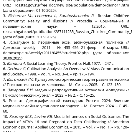
URL: rosstat.gov.ru/free_doc/new_site/population/demo/demo11.htm
(дата обращения: 01.10.2025).
3.
Bicharova M., Lebedeva I., Karabushchenko P.
Russian Childfree
Community: Reality and Illusions // Procedia – Социальные и
поведенческие науки. – 12.2015. URL:
researchgate.net/publication/287111235_Russian_Childfree_Community_Re
(дата обращения: 30.09.2025).
4.
Юмагузин В.
Избранные эссе. Бэби-бумажная политика //
Демоскоп weekly. – 2011. – № 455–456, 21 февр. – 6 марта. URL:
demoscope.ru/weekly/2011/0455/student02.php (дата обращения:
30.09.2025).
5.
Bandura A.
Social Learning Theory. Prentice Hall, 1977. – 247 с.
6.
Gerbner G.
Cultivation Analysis: An Overview // Mass Communication
and Society. – 1998. – Vol. 1. – No. 3–4. – Pp. 175–194.
7.
Выготский Л.С.
Культурно-историческая теория развития психики
// Психология развития человека. – М.: Смысл, 2005. – С. 123–150.
8.
Захарова Е.И.
Медиа и репродуктивные установки молодежи //
Психологический журнал. – 2023. – № 2. – С. 15–25.
9. Росстат. Демографический ежегодник России 2024: Влияние
медиа на семейные установки молодежи. – М.: Росстат, 2024. – С. 45–
60.
10.
Kearney M.S., Levine P.B.
Media Influences on Social Outcomes: The
Impact of MTV’s 16 and Pregnant on Teen Childbearing // American
Economic Journal: Applied Economics. – 2015. – Vol. 7. – No. 1. – Pp. 120–