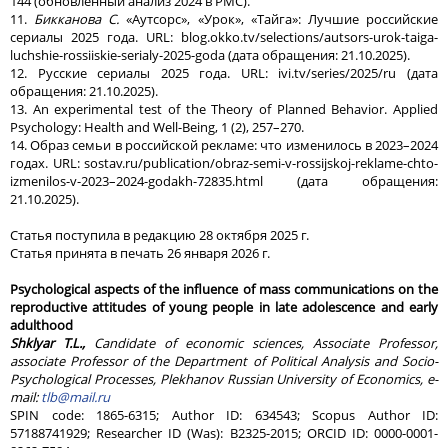
144 (обновленный анализ 2024 в PMC).
11.
Бикканова С.
«Аутсорс», «Урок», «Тайга»: Лучшие российские
сериалы 2025 года. URL: blog.okko.tv/selections/autsors-urok-taiga-
luchshie-rossiiskie-serialy-2025-goda (дата обращения: 21.10.2025).
12. Русские сериалы 2025 года. URL: ivi.tv/series/2025/ru (дата
обращения: 21.10.2025).
13. An experimental test of the Theory of Planned Behavior. Applied
Psychology: Health and Well-Being, 1 (2), 257–270.
14. Образ семьи в российской рекламе: что изменилось в 2023–2024
годах. URL: sostav.ru/publication/obraz-semi-v-rossijskoj-reklame-chto-
izmenilos-v-2023–2024-godakh-72835.html (дата обращения:
21.10.2025).
Статья поступила в редакцию 28 октября 2025 г.
Статья принята в печать 26 января 2026 г.
Psychological aspects of the influence of mass communications on the
reproductive attitudes of young people in late adolescence and early
adulthood
Shklyar T.L.,
Candidate of economic sciences, Associate Professor,
associate Professor of the Department of Political Analysis and Socio-
Psychological Processes, Plekhanov Russian University of Economics, e-
mail:
tlb@mail.ru
SPIN code: 1865-6315; Author ID: 634543; Scopus Author ID:
57188741929; Researcher ID (Was): B2325-2015; ORCID ID: 0000-0001-