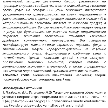
впечатлений, которые достаточно быстро развиваются на
просторах мирового сообщества, внося значимый вклад в развитие
сферы услуг. На сегодняшний день экономика претерпевает
фундаментальную трансформацию, на смену традиционным и
давно сложившимся моделям приходит экономика впечатлений, в
которой значимым элементом является не сырьевой продукт, а
эмоциональный опыт. В эпоху тотальной коммодитизации товаров
и услуг, где функциональные различия между предложениями
стираются, экономика впечатлений становится ключевым
драйвером конкурентного преимущества. Эта парадигма
трансформирует маркетинговые стратегии, перенося фокус с
транзакционной модели «продукт-покупатель» на создание
эмоционального опыта, формирующего глубинные связи с
потребителем. Целью написания данной статьи выступает
обозначение значимых моментов, которые связаны с
деятельностью экономики впечатлений, а также определением
взаимосвязи теории поколений и развития экономики в целом.
Ключевые слова:
экономика впечатлений, маркетинг, теория
поколений, сфера услуг, эмоциональный опыт.
Используемые источники
1.
Горбашко Е.А., Ватолкина Н.Ш.
Тенденции развития сферы услуг в
условиях цифровой трансформации экономики // ТТПС. – 2019. – №
3 (49) [Электронный ресурс]. URL: cyberleninka.ru/article/n/tendentsii-
razvitiya-sfery-uslug-v-usloviyah-tsifrovoy-transformatsii-