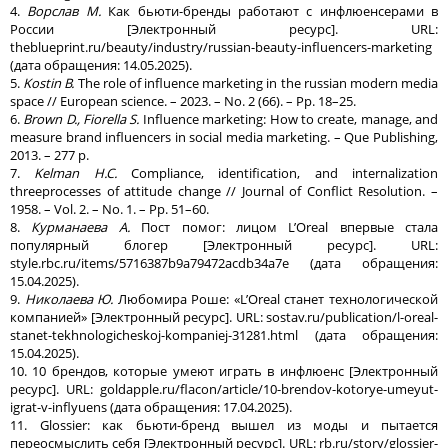
4.
Ворслав М.
Как бьюти-бренды работают с инфлюенсерами в
России [Электронный ресурс]. URL:
theblueprint.ru/beauty/industry/russian-beauty-influencers-marketing
(дата обращения: 14.05.2025).
5.
Kostin
В
.
The role of influence marketing in the russian modern media
space // European science. – 2023. – No. 2 (66). – Pp. 18–25.
6.
Brown D., Fiorella S.
Influence marketing: How to create, manage, and
measure brand influencers in social media marketing. – Que Publishing,
2013. – 277 p.
7.
Kelman H.C.
Compliance, identification, and internalization
threeprocesses of attitude change // Journal of Conflict Resolution. –
1958. – Vol. 2. – No. 1. – Pp. 51–60.
8.
Курманаева А.
Пост помог: лицом L’Oreal впервые стала
популярный блогер [Электронный ресурс]. URL:
style.rbc.ru/items/5716387b9a79472acdb34a7e (дата обращения:
15.04.2025).
9.
Николаева Ю.
Любомира Роше: «L’Oreal станет технологической
компанией» [Электронный ресурс]. URL: sostav.ru/publication/l-oreal-
stanet-tekhnologicheskoj-kompaniej-31281.html (дата обращения:
15.04.2025).
10. 10 брендов, которые умеют играть в инфлюенс [Электронный
ресурс]. URL: goldapple.ru/flacon/article/10-brendov-kotorye-umeyut-
igrat-v-inflyuens (дата обращения: 17.04.2025).
11. Glossier: как бьюти-бренд вышел из моды и пытается
переосмыслить себя [Электронный ресурс]. URL: rb.ru/story/glossier-