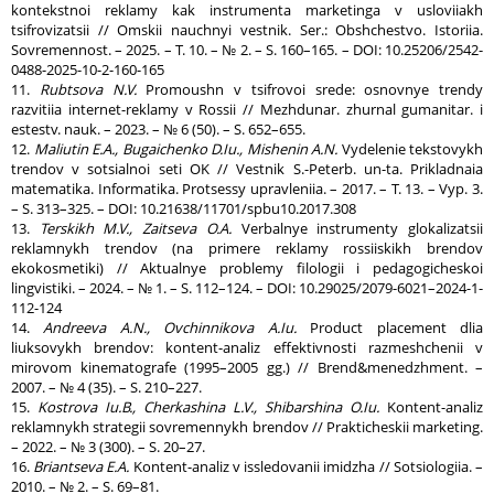
kontekstnoi reklamy kak instrumenta marketinga v usloviiakh
tsifrovizatsii // Omskii nauchnyi vestnik. Ser.: Obshchestvo. Istoriia.
Sovremennost. – 2025. – T. 10. – № 2. – S. 160–165. – DOI: 10.25206/2542-
0488-2025-10-2-160-165
11.
Rubtsova N.V.
Promoushn v tsifrovoi srede: osnovnye trendy
razvitiia internet-reklamy v Rossii // Mezhdunar. zhurnal gumanitar. i
estestv. nauk. – 2023. – № 6 (50). – S. 652–655.
12.
Maliutin E.A., Bugaichenko D.Iu., Mishenin A.N.
Vydelenie tekstovykh
trendov v sotsialnoi seti OK // Vestnik S.-Peterb. un-ta. Prikladnaia
matematika. Informatika. Protsessy upravleniia. – 2017. – T. 13. – Vyp. 3.
– S. 313–325. – DOI: 10.21638/11701/spbu10.2017.308
13.
Terskikh M.V., Zaitseva O.A.
Verbalnye instrumenty glokalizatsii
reklamnykh trendov (na primere reklamy rossiiskikh brendov
ekokosmetiki) // Aktualnye problemy filologii i pedagogicheskoi
lingvistiki. – 2024. – № 1. – S. 112–124. – DOI: 10.29025/2079-6021–2024-1-
112-124
14.
Andreeva A.N., Ovchinnikova A.Iu.
Product placement dlia
liuksovykh brendov: kontent-analiz effektivnosti razmeshchenii v
mirovom kinematografe (1995–2005 gg.) // Brend&menedzhment. –
2007. – № 4 (35). – S. 210–227.
15.
Kostrova Iu.B., Cherkashina L.V., Shibarshina O.Iu.
Kontent-analiz
reklamnykh strategii sovremennykh brendov // Prakticheskii marketing.
– 2022. – № 3 (300). – S. 20–27.
16.
Briantseva E.A.
Kontent-analiz v issledovanii imidzha // Sotsiologiia. –
2010. – № 2. – S. 69–81.