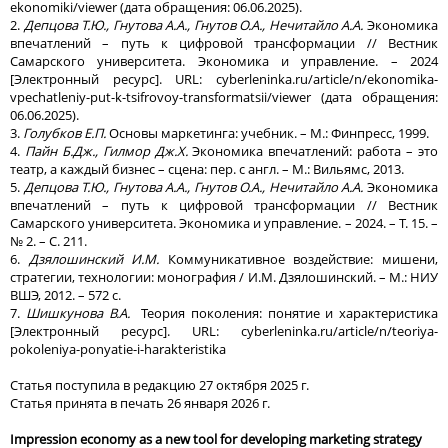
ekonomiki/viewer (дата обращения: 06.06.2025).
2.
Депцова Т.Ю., Гнутова А.А., Гнутов О.А., Нечитайло А.А.
Экономика
впечатлений – путь к цифровой трансформации // Вестник
Самарского университета. Экономика и управление. – 2024
[Электронный ресурс]. URL: cyberleninka.ru/article/n/ekonomika-
vpechatleniy-put-k-tsifrovoy-transformatsii/viewer (дата обращения:
06.06.2025).
3.
Голубков Е.П.
Основы маркетинга: учебник. – М.: Финпресс, 1999.
4.
Пайн Б.Дж., Гилмор Дж.Х.
Экономика впечатлений: работа – это
театр, а каждый бизнес – сцена: пер. с англ. – М.: Вильямс, 2013.
5.
Депцова Т.Ю., Гнутова А.А., Гнутов О.А., Нечитайло А.А.
Экономика
впечатлений – путь к цифровой трансформации // Вестник
Самарского университета. Экономика и управление. – 2024. – Т. 15. –
№ 2. – С. 211.
6.
Дзялошинский И.М.
Коммуникативное воздействие: мишени,
стратегии, технологии: монография / И.М. Дзялошинский. – М.: НИУ
ВШЭ, 2012. – 572 с.
7.
Шишкунова В.А.
Теория поколения: понятие и характеристика
[Электронный ресурс]. URL: cyberleninka.ru/article/n/teoriya-
pokoleniya-ponyatie-i-harakteristika
Статья поступила в редакцию 27 октября 2025 г.
Статья принята в печать 26 января 2026 г.
Impression economy as a new tool for developing marketing strategy