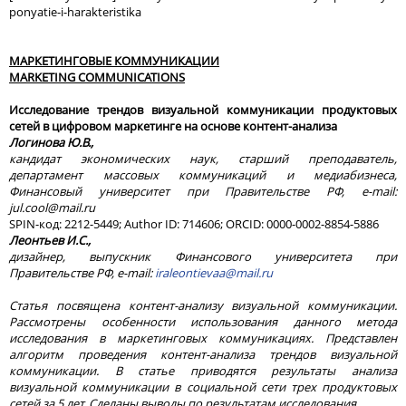
ponyatie-i-harakteristika
МАРКЕТИНГОВЫЕ КОММУНИКАЦИИ
MARKETING
COMMUNICATIONS
Исследование трендов визуальной коммуникации продуктовых
сетей в цифровом маркетинге на основе контент-анализа
Логинова Ю.В.,
кандидат экономических наук, старший преподаватель,
департамент массовых коммуникаций и медиабизнеса,
Финансовый университет при Правительстве РФ,
e
-
mail
:
jul
.
cool
@
mail
.
ru
SPIN-код: 2212-5449; Author ID: 714606; ORCID: 0000-0002-8854-5886
Леонтьев И.C.,
дизайнер, выпускник Финансового университета при
Правительстве РФ, e-mail:
iraleontievaa@mail.ru
Статья посвящена контент-анализу визуальной коммуникации.
Рассмотрены особенности использования данного метода
исследования в маркетинговых коммуникациях. Представлен
алгоритм проведения контент-анализа трендов визуальной
коммуникации. В статье приводятся результаты анализа
визуальной коммуникации в социальной сети трех продуктовых
сетей за 5 лет. Сделаны выводы по результатам исследования.