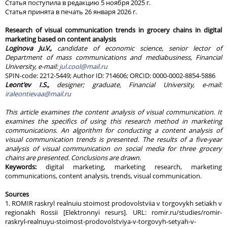
Статья поступила в редакцию 5 ноября 2025 г.
Статья принята в печать 26 января 2026 г.
Research of visual communication trends in grocery chains in digital
marketing based on content analysis
Loginova Ju.V.,
candidate of economic science, senior lector of
Department of mass communications and mediabusiness, Financial
University, e-mail:
jul.cool@mail.ru
SPIN-code: 2212-5449; Author ID: 714606; ORCID: 0000-0002-8854-5886
Leont'ev I.S.,
designer; graduate, Financial University, e-mail:
iraleontievaa@mail.ru
This article examines the content analysis of visual communication. It
examines the specifics of using this research method in marketing
communications. An algorithm for conducting a content analysis of
visual communication trends is presented. The results of a five-year
analysis of visual communication on social media for three grocery
chains are presented. Conclusions are drawn.
Keywords:
digital marketing, marketing research, marketing
communications, content analysis, trends, visual communication.
Sources
1. ROMIR raskryl realnuiu stoimost prodovolstviia v torgovykh setiakh v
regionakh Rossii [Elektronnyi resurs]. URL: romir.ru/studies/romir-
raskryl-realnuyu-stoimost-prodovolstviya-v-torgovyh-setyah-v-