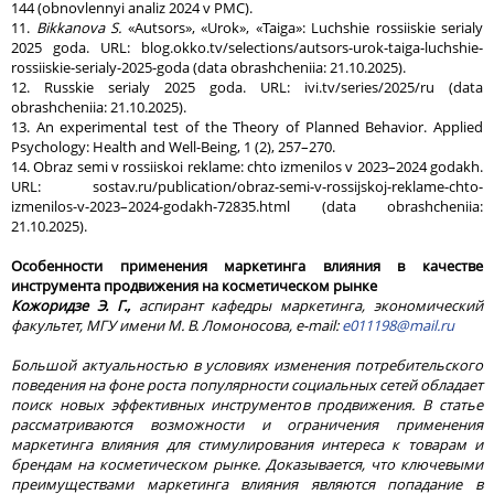
144 (obnovlennyi analiz 2024 v PMC).
11.
Bikkanova S.
«Autsors», «Urok», «Taiga»: Luchshie rossiiskie serialy
2025 goda. URL: blog.okko.tv/selections/autsors-urok-taiga-luchshie-
rossiiskie-serialy-2025-goda (data obrashcheniia: 21.10.2025).
12. Russkie serialy 2025 goda. URL: ivi.tv/series/2025/ru (data
obrashcheniia: 21.10.2025).
13. An experimental test of the Theory of Planned Behavior. Applied
Psychology: Health and Well-Being, 1 (2), 257–270.
14. Obraz semi v rossiiskoi reklame: chto izmenilos v 2023–2024 godakh.
URL: sostav.ru/publication/obraz-semi-v-rossijskoj-reklame-chto-
izmenilos-v-2023–2024-godakh-72835.html (data obrashcheniia:
21.10.2025).
Особенности применения маркетинга влияния в качестве
инструмента продвижения на косметическом рынке
Кожоридзе Э. Г.,
аспирант кафедры маркетинга, экономический
факультет, МГУ имени М. В. Ломоносова, e-mail:
e011198@mail.ru
Большой актуальностью в условиях изменения потребительского
поведения на фоне роста популярности социальных сетей обладает
поиск новых эффективных инструментов продвижения. В статье
рассматриваются возможности и ограничения применения
маркетинга влияния для стимулирования интереса к товарам и
брендам на косметическом рынке. Доказывается, что ключевыми
преимуществами маркетинга влияния являются попадание в