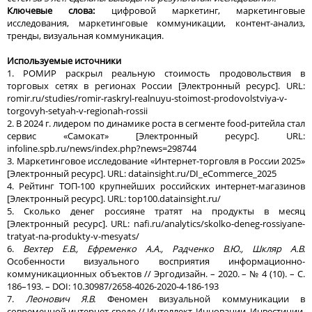
Ключевые слова:
цифровой маркетинг, маркетинговые
исследования, маркетинговые коммуникации, контент-анализ,
тренды, визуальная коммуникация.
Используемые источники
1. РОМИР раскрыл реальную стоимость продовольствия в
торговых сетях в регионах России [Электронный ресурс]. URL:
romir.ru/studies/romir-raskryl-realnuyu-stoimost-prodovolstviya-v-
torgovyh-setyah-v-regionah-rossii
2. В 2024 г. лидером по динамике роста в сегменте food-ритейла стал
сервис «Самокат» [Электронный ресурс]. URL:
infoline.spb.ru/news/index.php?news=298744
3. Маркетинговое исследование «Интернет-торговля в России 2025»
[Электронный ресурс]. URL: datainsight.ru/DI_eCommerce_2025
4. Рейтинг ТОП-100 крупнейших российских интернет-магазинов
[Электронный ресурс]. URL: top100.datainsight.ru/
5. Сколько денег россияне тратят на продукты в месяц
[Электронный ресурс]. URL: nafi.ru/analytics/skolko-deneg-rossiyane-
tratyat-na-produkty-v-mesyats/
6.
Вехтер Е.В., Ефременко А.А., Радченко В.Ю., Шкляр А.В.
Особенности визуального восприятия информационно-
коммуникационных объектов // Эргодизайн. – 2020. – № 4 (10). – С.
186–193. – DOI: 10.30987/2658-4026-2020-4-186-193
7.
Леонович Я.В.
Феномен визуальной коммуникации в
современной интернет-среде // Интеллект. Инновации. Инвестиции.