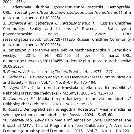
2004. – 456 s.
2. Federalnaia sluzhba gosudarstvennoi statistiki. Demografiia.
URL: rosstat.gov.ru/free_doc/new_site/population/demo/demo11.htm
(data obrashcheniia: 01.10.2025).
3.
Bicharova M., Lebedeva I., Karabushchenko P.
Russian Childfree
Community: Reality and Illusions // Procedia – Sotsialnye i
povedencheskie nauki. – 12.2015. URL:
researchgate.net/publication/287111235_Russian_Childfree_Community_Re
(data obrashcheniia: 30.09.2025).
4.
Iumaguzin V.
Izbrannye esse. Bebi-bumazhnaia politika // Demoskop
weekly. – 2011. – № 455–456, 21 fevr. – 6 marta. URL:
demoscope.ru/weekly/2011/0455/student02.php (data obrashcheniia:
30.09.2025).
5.
Bandura A.
Social Learning Theory. Prentice Hall, 1977. – 247 с.
6.
Gerbner G.
Cultivation Analysis: An Overview // Mass Communication
and Society. – 1998. – Vol. 1. – No. 3–4. – Pp. 175–194.
7.
Vygotskii L.S.
Kulturno-istoricheskaia teoriia razvitiia psikhiki //
Psikhologiia razvitiia cheloveka. – M.: Smysl, 2005. – S. 123–150.
8.
Zakharova E.I.
Media i reproduktivnye ustanovki molodezhi //
Psikhologicheskii zhurnal. – 2023. – № 2. – S. 15–25.
9. Rosstat. Demograficheskii ezhegodnik Rossii 2024: Vliianie media na
semeinye ustanovki molodezhi. – M.: Rosstat, 2024. – S. 45–60.
10.
Kearney M.S., Levine P.B.
Media Influences on Social Outcomes: The
Impact of MTV’s 16 and Pregnant on Teen Childbearing // American
Economic Journal: Applied Economics. – 2015. – Vol. 7. – No. 1. – Pp. 120–