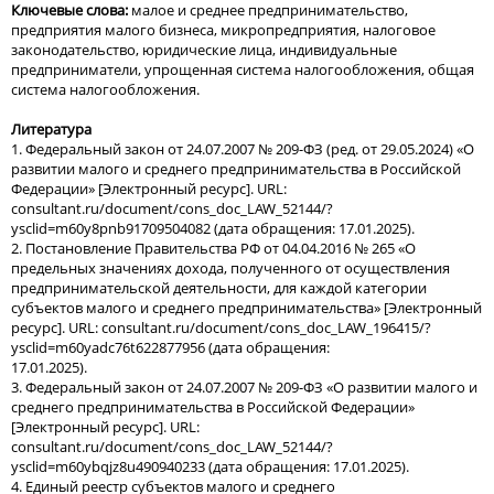
Ключевые слова:
малое и среднее предпринимательство,
предприятия малого бизнеса, микропредприятия, налоговое
законодательство, юридические лица, индивидуальные
предприниматели, упрощенная система налогообложения, общая
система налогообложения.
Литература
1. Федеральный закон от 24.07.2007 № 209-ФЗ (ред. от 29.05.2024) «О
развитии малого и среднего предпринимательства в Российской
Федерации» [Электронный ресурс]. URL:
consultant.ru/document/cons_doc_LAW_52144/?
ysclid=m60y8pnb91709504082 (дата обращения: 17.01.2025).
2. Постановление Правительства РФ от 04.04.2016 № 265 «О
предельных значениях дохода, полученного от осуществления
предпринимательской деятельности, для каждой категории
субъектов малого и среднего предпринимательства» [Электронный
ресурс]. URL: consultant.ru/document/cons_doc_LAW_196415/?
ysclid=m60yadc76t622877956 (дата обращения:
17.01.2025).
3. Федеральный закон от 24.07.2007 № 209-ФЗ «О развитии малого и
среднего предпринимательства в Российской Федерации»
[Электронный ресурс]. URL:
consultant.ru/document/cons_doc_LAW_52144/?
ysclid=m60ybqjz8u490940233 (дата обращения: 17.01.2025).
4. Единый реестр субъектов малого и среднего