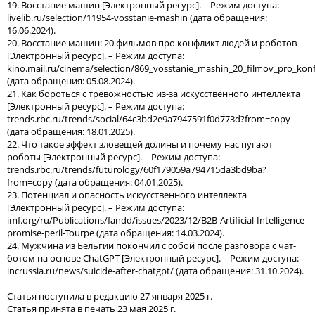
19. Восстание машин [Электронный ресурс]. – Режим доступа:
livelib.ru/selection/11954-vosstanie-mashin (дата обращения:
16.06.2024).
20. Восстание машин: 20 фильмов про конфликт людей и роботов
[Электронный ресурс]. – Режим доступа:
kino.mail.ru/cinema/selection/869_vosstanie_mashin_20_filmov_pro_konfl
(дата обращения: 05.08.2024).
21. Как бороться с тревожностью из-за искусственного интеллекта
[Электронный ресурс]. – Режим доступа:
trends.rbc.ru/trends/social/64c3bd2e9a7947591f0d773d?from=copy
(дата обращения: 18.01.2025).
22. Что такое эффект зловещей долины и почему нас пугают
роботы [Электронный ресурс]. – Режим доступа:
trends.rbc.ru/trends/futurology/60f179059a794715da3bd9ba?
from=copy (дата обращения: 04.01.2025).
23. Потенциал и опасность искусственного интеллекта
[Электронный ресурс]. – Режим доступа:
imf.org/ru/Publications/fandd/issues/2023/12/B2B-Artificial-Intelligence-
promise-peril-Tourpe (дата обращения: 14.03.2024).
24. Мужчина из Бельгии покончил с собой после разговора с чат-
ботом на основе ChatGPT [Электронный ресурс]. – Режим доступа:
incrussia.ru/news/suicide-after-chatgpt/ (дата обращения: 31.10.2024).
Статья поступила в редакцию 27 января 2025 г.
Статья принята в печать 23 мая 2025 г.