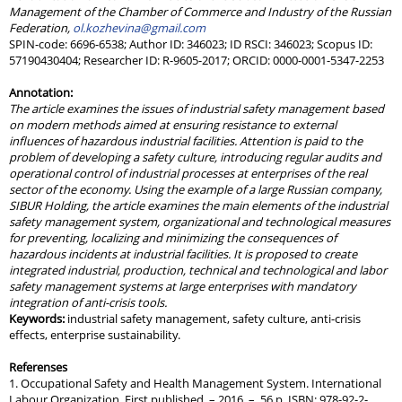
Management of the Chamber of Commerce and Industry of the Russian
Federation,
ol.kozhevina@gmail.com
SPIN-code: 6696-6538; Author ID: 346023; ID RSCI: 346023; Scopus ID:
57190430404; Researcher ID: R-9605-2017; ORCID: 0000-0001-5347-2253
Annotation:
The article examines the issues of industrial safety management based
on modern methods aimed at ensuring resistance to external
influences of hazardous industrial facilities. Attention is paid to the
problem of developing a safety culture, introducing regular audits and
operational control of industrial processes at enterprises of the real
sector of the economy. Using the example of a large Russian company,
SIBUR Holding, the article examines the main elements of the industrial
safety management system, organizational and technological measures
for preventing, localizing and minimizing the consequences of
hazardous incidents at industrial facilities. It is proposed to create
integrated industrial, production, technical and technological and labor
safety management systems at large enterprises with mandatory
integration of anti-crisis tools.
Keywords:
industrial safety management, safety culture, anti-crisis
effects, enterprise sustainability.
Referenses
1. Occupational Safety and Health Management System. International
Labour Organization. First published. – 2016. – 56 р. ISBN: 978-92-2-