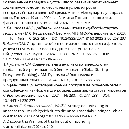
Современные парадигмы устойчивого развития региональных
социально-экономических систем в условиях роста
неопределённости внешней среды: матер. Междунар. науч.-практ.
конф. Гатчина. 19 апр. 2024 г. – Гатчина: Гос. ин-т экономики,
финансов, права и технологий, 2024. – С. 502–506.
2.
Рещикова М.С.
Драйверы и ограничители индийской стартап-
индустрии / М.С. Рещикова // Вестник МГИМО-Университета. – 2023.
– Т. 16. – № 3. – С. 263–297. – DOI: 10.24833/2071-8160-2023-3-90-263-297
3.
Алиев О.М.
Стартап – особенности жизненного цикла и факторы
успеха / О.М. Алиев // Вестник Дагест. гос. ун-та. Сер. 3:
Общественные науки. – 2024. – Т. 39. – № 2. – С. 66–75. – DOI:
10.21779/2500-1930-2024-39-2-66-75
4.
Рустамли Г.М.
Сравнительный анализ стартап-экосистем:
глобальный и региональный бенчмаркинг (Global Startup
Ecosystem Ranking) / Г.М. Рустамли // Экономика и
предпринимательство. – 2024. – № 9 (170). – С. 733–738.
5.
Удальцова Н.Л.
Акселерационные программы, бизнес-ангелы и
краудфандинг как формы для коммерциализации стартап-проектов
// Экономические науки. – 2024. – № 230. – С. 277–283. – DOI:
10.14451/1.230.277
6.
Lanzer F., Sauberschwarz L., Weiß L.
Strategieentwicklung in
Krisenzeiten. In: Erfolgreich durch die Krise. Essentials. Springer Gabler,
Wiesbaden. 2020. doi.org/10.1007/978-3-658-30543-7_2
7. Discover the Winners of the Innovation Economy.
startupblink.com/2024.р. 210