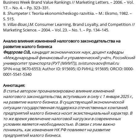
Business Week Brand Value Rankings // Marketing Letters. – 2006. – Vol.
17. – No. 4. – Pp. 323–331.
8.
Shumpeter I.
Teoriia ekonomicheskogo razvitiia. – M.: Eksmo, 1982. –
S. 515.
9.
Villas-Boas J.M.
Consumer Learning, Brand Loyalty, and Competition //
Marketing Science. – 2004. – Vol. 23. – No. 1. – Pp. 134–145.
Анализ влияния изменений налогового законодательства на
развитие малого бизнеса
Федорова О.В.,
кандидат экономических наук, доцент кафедры
«Международный финансовый
и управленческий учёт», Российский
университет транспорта (РУТ (МИИТ)),
svistunovaov
@
mail
.
ru
SPIN-код: 9670-6553; Author ID: 915695; ID РИНЦ: 915695; ORCID: 0000-
0001-5541-5340
Аннотация:
В статье автором проанализировано влияние изменений
налогового законодательства, вступивших в силу с 1 января 2025 г.,
на развитие малого бизнеса. В существующей экономической
ситуации государственная поддержка отечественных компаний,
предприятий малого бизнеса носит экзистенциальный характер. В
то же время увеличение налоговой нагрузки в современных
условиях является необходимостью. В связи с этим важно
понимать, как изменения НК РФ повлияют на развитие
предприятий малого бизнеса.