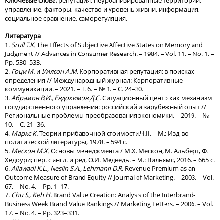
Ключевые слова:
репутация, неурбанизированные территории,
управление, факторы, качество и уровень жизни, информация,
социальное сравнение, саморегуляция.
Литература
1.
Srull T.K.
The Effects of Subjective Affective States on Memory and
Judgment // Advances in Consumer Research. – 1984. – Vol. 11. – No. 1. –
Pp. 530–533.
2.
Гоци М.
и
Уилсон А.М.
Корпоративная репутация: в поисках
определения // Международный журнал: Корпоративные
коммуникации. – 2021. – Т. 6. – № 1. – С. 24–30.
3.
Абрамов В.И., Евдокимов Д.С.
Ситуационный центр как механизм
государственного управления: российский и зарубежный опыт //
Региональные проблемы преобразования экономики. – 2019. – №
10. – С. 21–36.
4.
Маркс К.
Теории прибавочной стоимости.Ч.II. – М.: Изд-во
политической литературы, 1978. – 594 с.
5.
Мескон М.Х.
Основы менеджмента / М.Х. Мескон, М. Альберт, Ф.
Хедоури; пер. с англ. и ред. О.И. Медведь. – М.: Вильямс, 2016. – 665 с.
6.
Ailawadi K.L., Neslin S.A., Lehmann D.R.
Revenue Premium as an
Outcome Measure of Brand Equity // Journal of Marketing. – 2003. – Vol.
67. – No. 4. – Pp. 1–17.
7.
Chu S., Keh
H.
Brand Value Creation: Analysis of the Interbrand-
Business Week Brand Value Rankings // Marketing Letters. – 2006. – Vol.
17. – No. 4. – Pp. 323–331.