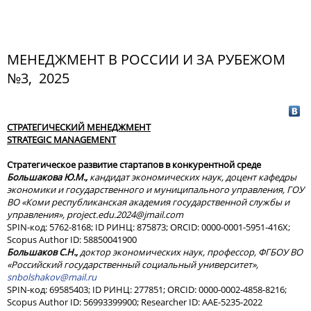
МЕНЕДЖМЕНТ В РОССИИ И ЗА РУБЕЖОМ
№3, 2025
СТРАТЕГИЧЕСКИЙ МЕНЕДЖМЕНТ
STRATEGIC MANAGEMENT
Стратегическое развитие стартапов в конкурентной среде
Большакова Ю.М.,
кандидат экономических наук, доцент кафедры
экономики и государственного и муниципального управления, ГОУ
ВО «Коми республиканская академия государственной службы и
управления»,
project
.
edu
.2024@
jmail
.
com
SPIN-код: 5762-8168; ID РИНЦ: 875873; ORCID: 0000-0001-5951-416X;
Scopus Author ID: 58850041900
Большаков С.Н.,
доктор экономических наук, профессор, ФГБОУ ВО
«Российский государственный социальный университет»,
snbolshakov@mail.ru
SPIN-код: 69585403; ID РИНЦ: 277851; ORCID: 0000-0002-4858-8216;
Scopus Author ID: 56993399900; Researcher ID: AAE-5235-2022