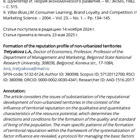
8.
Шумпетер И.
Теория экономического развития. – М.: Эксмо, 1982.
– С. 515.
9.
Villas-Boas J.M.
Consumer Learning, Brand Loyalty, and Competition //
Marketing Science. – 2004. – Vol. 23. – No. 1. – Pp. 134–145.
Статья поступила в редакцию 14 ноября 2024 г.
Статья принята в печать 23 мая 2025 г.
Formation of the reputation profile of non-urbanized territories
Tretyakova L.A.,
Doctor of Economics, Professor, Professor of the
Department of Management and Marketing, Belgorod State National
Research University, 308036, Belgorod, Koneva str., 17-108A,
lora_tretyakova@mail.ru
SPIN-code: 5132-6124; Author ID: 380098; Scopus ID: 57120112700; RSCI
ID: 380098; ORCID: 0000-0002-0030-4341; Researcher ID: AAD-1516-2017
Annotation
:
The article considers the issues of substantiation of the reputational
development of non-urbanized territories in the context of the
influence of territorial reputation on the qualitative and quantitative
characteristics of the resource potential, which determines the
directions and conditions for the formation of the quality and standard
of living of the population. The main specific patterns of the formation
of territorial reputation within the framework of the systematization of
factor influence are revealed, a protocol for managing the basic factors