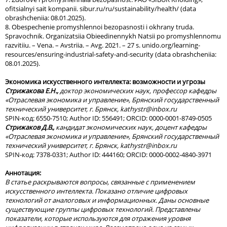
ofitsialnyi sait kompanii. sibur.ru/ru/sustainability/health/ (data
obrashcheniia: 08.01.2025).
8. Obespechenie promyshlennoi bezopasnosti i okhrany truda.
Spravochnik. Organizatsiia Obieedinennykh Natsii po promyshlennomu
razvitiiu. – Vena. – Avstriia. – Avg. 2021. – 27 s. unido.org/learning-
resources/ensuring-industrial-safety-and-security (data obrashcheniia:
08.01.2025).
Экономика искусственного интеллекта: возможности и угрозы
Стрижакова Е.Н.,
доктор экономических наук, профессор кафедры
«Отраслевая экономика и управление», Брянский государственный
технический университет, г. Брянск,
kathystr
@
inbox
.
ru
SPIN-код: 6550-7510; Author ID: 556491; ORCID: 0000-0001-8749-0505
Стрижаков Д.В.,
кандидат экономических наук, доцент кафедры
«Отраслевая экономика и управление», Брянский государственный
технический университет, г. Брянск,
kathystr
@
inbox
.
ru
SPIN-код: 7378-0331; Author ID: 444160; ORCID: 0000-0002-4840-3971
Аннотация:
В статье раскрываются вопросы, связанные с применением
искусственного интеллекта. Показано отличие цифровых
технологий от аналоговых и информационных. Даны основные
существующие группы цифровых технологий. Представлены
показатели, которые используются для отражения уровня