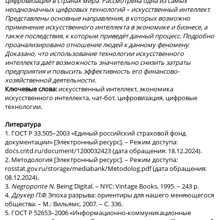
цифровизации в странах мира. Рассмотрена одна из самых
неоднозначных цифровых технологий – искусственный интеллект.
Представлены основные направления, в которых возможно
применение искусственного интеллекта в экономике и бизнесе, а
также последствия, к которым приведёт данный процесс. Подробно
проанализировано отношение людей к данному феномену.
Доказано, что использование технологии искусственного
интеллекта даёт возможность значительно снизить затраты
предприятия и повысить эффективность его финансово-
хозяйственной деятельности.
Ключевые слова:
искусственный интеллект, экономика
искусственного интеллекта, чат-бот, цифровизация, цифровые
технологии.
Литература
1. ГОСТ Р 33.505–2003 «Единый российский страховой фонд
документации» [Электронный ресурс]. – Режим доступа:
docs.cntd.ru/document/1200032423 (дата обращения: 18.12.2024).
2. Методология [Электронный ресурс]. – Режим доступа:
rosstat.gov.ru/storage/mediabank/Metodolog.pdf (дата обращения:
08.12.2024).
3.
Negroponte N.
Being Digital. – NYC: Vintage Books, 1995. – 243 p.
4.
Друкер П.Ф.
Эпоха разрыва: ориентиры для нашего меняющегося
общества. – М.: Вильямс, 2007. – С. 336.
5. ГОСТ Р 52653–2006 «Информационно-коммуникационные