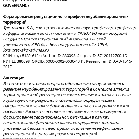
GOVERNANCE
Формирование репутационного профиля неурбанизированных
территорий
Третьякова Л.А.,
доктор экономических наук, профессор, профессор
кафедры менеджмента и маркетинга, ФГАОУ ВО «Белгородский
государственный национальный исследовательский
университет», 308036, г. Белгород, ул. Конева, 17-108 А,
lora
_
tretyakova
@
mail
.
ru
SPIN-код: 5132-6124; Author ID: 380098; Scopus ID: 57120112700; ID
РИНЦ: 380098; ORCID: 0000-0002-0030-4341; Researcher ID: AAD-1516-
2017
Аннотация:
В статье рассмотрены вопросы обоснования репутационного
развития неурбанизированных территорий в контексте влияния
территориальной репутации на качественные и количественные
характеристики ресурсного потенциала, определяющего
направления и условия формирования качества и уровня жизни
населения. Раскрыты основные специфичные закономерности
формирования территориальной репутации в рамках
систематизации факторного влияния, предложен протокол
управления базовыми факторами обеспечения эффективной
репутационной стратегии развития территорий.