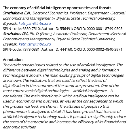
The economy of artificial intelligence: opportunities and threats
Strizhakova E.N.,
Doctor of Economics, Professor, Department «Sectoral
Economics and Management», Bryansk State Technical University,
Bryansk,
kathystr@inbox.ru
SPIN-code: 6550-7510; Author ID: 556491; ORCID: 0000-0001-8749-0505
Strizhakov D.V.,
Ph. D. (Econ.), Associate Professor, Department «Sectoral
Economics and Management», Bryansk State Technical University,
Bryansk,
kathystr@inbox.ru
SPIN-code: 7378-0331; Author ID: 444160, ORCID: 0000-0002-4840-3971
Annotation
:
The article reveals issues related to the use of artificial intelligence. The
difference between digital technologies and analog and information
technologies is shown. The main existing groups of digital technologies
are shown. The indicators that are used to reflect the level of
digitalization in the countries of the world are presented. One of the
most controversial digital technologies – artificial intelligence – is
considered. The main directions in which artificial intelligence can be
used in economics and business, as well as the consequences to which
this process will lead, are shown. The attitude of people to this
phenomenon is analyzed in detail. It has been proved that the use of
artificial intelligence technology makes it possible to significantly reduce
the costs of the enterprise and increase the efficiency of its financial and
economic activities.