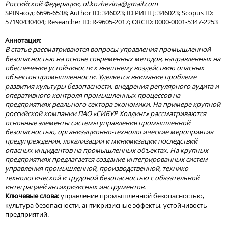
Российской Федерации,
ol
.
kozhevina
@
gmail
.
com
SPIN-код: 6696-6538; Author ID: 346023; ID РИНЦ: 346023; Scopus ID:
57190430404; Researcher ID: R-9605-2017; ORCID: 0000-0001-5347-2253
Аннотация:
В статье рассматриваются вопросы управления промышленной
безопасностью на основе современных методов, направленных на
обеспечение устойчивости к внешнему воздействию опасных
объектов промышленности. Уделяется внимание проблеме
развития культуры безопасности, внедрения регулярного аудита и
оперативного контроля промышленных процессов на
предприятиях реального сектора экономики. На примере крупной
российской компании ПАО «СИБУР Холдинг» рассматриваются
основные элементы системы управления промышленной
безопасностью, организационно-технологические мероприятия
предупреждения, локализации и минимизации последствий
опасных инцидентов на промышленных объектах. На крупных
предприятиях предлагается создание интегрированных систем
управления промышленной, производственной, технико-
технологической и трудовой безопасностью с обязательной
интеграцией антикризисных инструментов.
Ключевые слова:
управление промышленной безопасностью,
культура безопасности, антикризисные эффекты, устойчивость
предприятий.