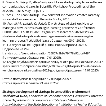
8.
Edison H., Wang X., Abrahamsson P.
Lean startup: why large software
companies should care. In Scientific Workshop Proceedings of the
XP2015. – 2015, May. – Pp. 1–7.
9.
Ries E.
The Lean Startup. How constant innovation creates radically
successful businesses. – L.: Penguin Books, 2010.
10.
Alamäki A., Laintila O., Patala T.
A strategy of start-up: How to
manage a new usiness as an agile learning process? // Conference:
HHBIC 2020, 17–18.11.2020. esignals.fi/research/en/2021/03/08/a-
strategy-of-start-up-how-to-manage-a-new-business-as-an-agile-
learning-process/#c6abf5c6 (дата обращения: 05.01.2025).
11. На паузе: как венчурный рынок России провел 2023 г.
Подробнее на РБК.
trends.rbc.ru/trends/innovation/65857c9b9a79478e92dce749?
from=copy (дата обращения: 17.01.2025).
12. Dsight опубликовали данные венчурного рынка России за 2023 г.
spark.ru/startup/spark-news/blog/200148/dsight-opublikovali-dannie-
venchurnogo-rinka-rossii-za-2023-god (дата обращения: 17.01.2025).
Статья поступила в редакцию 17 января 2025 г.
Статья принята в печать 23 мая 2025 г.
Strategic development of startups in competitive environment
Bolshakova Yu.M.,
Candidate of Economic Sciences, Associate Professor
of the Department of Economics and State and Municipal
Administration of the State Educational Institution of Higher Education