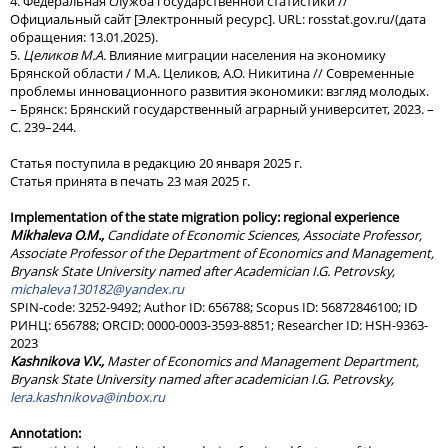
4. Федеральная служба государственной статистики //
Официальный сайт [Электронный ресурс]. URL: rosstat.gov.ru/(дата
обращения: 13.01.2025).
5.
Целиков М.А.
Влияние миграции населения на экономику
Брянской области / М.А. Целиков, А.О. Никитина // Современные
проблемы инновационного развития экономики: взгляд молодых.
– Брянск: Брянский государственный аграрный университет, 2023. –
С. 239–244.
Статья поступила в редакцию 20 января 2025 г.
Статья принята в печать 23 мая 2025 г.
Implementation of the state migration policy: regional experience
Mikhaleva O.M.,
Candidate of Economic Sciences, Associate Professor,
Associate Professor of the Department of Economics and Management,
Bryansk State University named after Academician I.G. Petrovsky,
michaleva130182@yandex.ru
SPIN-code: 3252-9492; Author ID: 656788; Scopus ID: 56872846100; ID
РИНЦ: 656788; ORCID: 0000-0003-3593-8851; Researcher ID: HSH-9363-
2023
Kashnikova V.V.,
Master of Economics and Management Department,
Bryansk State University named after academician I.G. Petrovsky,
lera.kashnikova@inbox.ru
Annotation
: