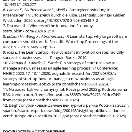
10.14451/1.230.277
6.
Lanzer F., Sauberschwarz L., Weiß L.
Strategieentwicklung in
Krisenzeiten. In: Erfolgreich durch die Krise. Essentials. Springer Gabler,
Wiesbaden. 2020. doi.org/10.1007/978-3-658-30543-7_2
7. Discover the Winners of the Innovation Economy.
startupblink.com/2024.р. 210
8.
Edison H., Wang X., Abrahamsson P.
Lean startup: why large software
companies should care. In Scientific Workshop Proceedings of the
XP2015. – 2015, May. – Pp. 1–7.
9.
Ries E.
The Lean Startup. How constant innovation creates radically
successful businesses. – L.: Penguin Books, 2010.
10.
Alamäki A., Laintila O., Patala T.
A strategy of start-up: How to
manage a new usiness as an agile learning process? // Conference:
HHBIC 2020, 17–18.11.2020. esignals.fi/research/en/2021/03/08/a-
strategy-of-start-up-how-to-manage-a-new-business-as-an-agile-
learning-process/#c6abf5c6 (data obrashcheniia: 05.01.2025).
11. Na pauze: kak venchurnyi rynok Rossii provel 2023 g. Podrobnee na
RBK. trends.rbc.ru/trends/innovation/65857c9b9a79478e92dce749?
from=copy (data obrashcheniia: 17.01.2025).
12. Dsight опубликовали данные венчурного рынка России за 2023 г.
spark.ru/startup/spark-news/blog/200148/dsight-opublikovali-dannie-
venchurnogo-rinka-rossii-za-2023-god (data obrashcheniia: 17.01.2025).
ГОСУДАРСТВЕННОЕ УПРАВЛЕНИЕ