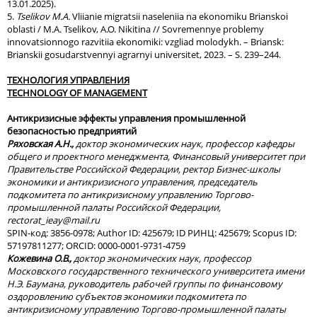
13.01.2025).
5.
Tselikov M.A.
Vliianie migratsii naseleniia na ekonomiku Brianskoi
oblasti / M.A. Tselikov, A.O. Nikitina // Sovremennye problemy
innovatsionnogo razvitiia ekonomiki: vzgliad molodykh. – Briansk:
Brianskii gosudarstvennyi agrarnyi universitet, 2023. – S. 239–244.
ТЕХНОЛОГИЯ
УПРАВЛЕНИЯ
TECHNOLOGY OF MANAGEMENT
Антикризисные эффекты управления промышленной
безопасностью предприятий
Ряховская А.Н.,
доктор экономических наук, профессор кафедры
общего и проектного менеджмента, Финансовый университет при
Правительстве Российской Федерации, ректор Бизнес-школы
экономики и антикризисного управления, председатель
подкомитета по антикризисному управлению Торгово-
промышленной палаты Российской Федерации,
rectorat
_
ieay
@
mail
.
ru
SPIN-код: 3856-0978; Author ID: 425679; ID РИНЦ: 425679; Scopus ID:
57197811277; ORCID: 0000-0001-9731-4759
Кожевина О.В.,
доктор экономических наук, профессор
Московского государственного технического университета имени
Н.Э. Баумана, руководитель рабочей группы по финансовому
оздоровлению субъектов экономики подкомитета по
антикризисному управлению Торгово-промышленной палаты