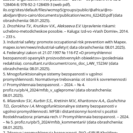
128404-8; 978-92-2-128409-3 (web pdf).
ilo.org/sites/default/files/wcmsp5/groups/public/@africa/@ro-
abidjan/@sro-cairo/documents/publication/wcms_622420.pdf (data
obrashcheniia: 08.01.2025).
2.
Drozhkina T.V., Krutikov V.K., Alekseeva E.V.
Upravlenie riskami:
uchebno-metodicheskoe posobie. – Kaluga: Izd-vo «Vash DomIe», 2014.
– 233 s.
3. Industrial safety: promote occupational risk prevention with Mapex.
mapex.io/en/news/industrial-safety/( data obrashcheniia: 08.01.2025).
4. Federalnyi zakon ot 21.07.1997 № 116-FZ «O promyshlennoi
bezopasnosti opasnykh proizvodstvennykh obieektov» (posledniaia
redaktsiia). consultant.ru/document/cons_doc_LAW_15234/ (data
obrashcheniia: 08.01.2025).
5. Mnogofunktsionalnye sistemy bezopasnosti v ugolnoi
promyshlennosti. Normativnye trebovaniia: ot istorii k sovremennosti
// Promyshlennaia bezopasnost. – 2024. – № 4.
profiz.ru/pb/4_2024/mfsb_v_ugleprome/ (data obrashcheniia:
08.01.2025).
6.
Miasnikov S.V., Kurbin S.S., Kretinin M.V., Kharitonov A.A., Gushchina
T.O., Gorokhov I.A.
Mnogofunktsionalnye sistemy bezopasnosti v
ugolnoi promyshlennosti. MFSB i distantsionnyi kontrol s pozitsii
Rostekhnadzora: priamaia rech // Promyshlennaia bezopasnost. – 2024.
– № 5. profiz.ru/pb/5_2024/mfsb_kommentarii/ (data obrashcheniia:
08.01.2025).
7. Zdorove i promyshlennaia bezopasnost. PAO «SIBUR Kholding»,