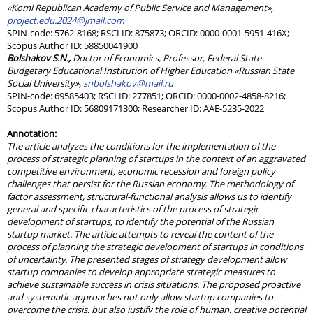
«Komi Republican Academy of Public Service and Management»,
project.edu.2024@jmail.com
SPIN-code: 5762-8168; RSCI ID: 875873; ORCID: 0000-0001-5951-416X;
Scopus Author ID: 58850041900
Bolshakov S.N.,
Doctor of Economics, Professor, Federal State
Budgetary Educational Institution of Higher Education «Russian State
Social University»,
snbolshakov@mail.ru
SPIN-code: 69585403; RSCI ID: 277851; ORCID: 0000-0002-4858-8216;
Scopus Author ID: 56809171300; Researcher ID: AAE-5235-2022
Annotation:
The article analyzes the conditions for the implementation of the
process of strategic planning of startups in the context of an aggravated
competitive environment, economic recession and foreign policy
challenges that persist for the Russian economy. The methodology of
factor assessment, structural-functional analysis allows us to identify
general and specific characteristics of the process of strategic
development of startups, to identify the potential of the Russian
startup market. The article attempts to reveal the content of the
process of planning the strategic development of startups in conditions
of uncertainty. The presented stages of strategy development allow
startup companies to develop appropriate strategic measures to
achieve sustainable success in crisis situations. The proposed proactive
and systematic approaches not only allow startup companies to
overcome the crisis, but also justify the role of human, creative potential