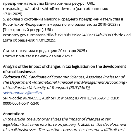
предпринимательства [Электронный ресурс]. URL:
rmsp.nalog.ru/statistics.html?mode=map (дата обращения:
17.01.2025).
5. Доклад о состоянии малого и среднего предпринимательства в
Российской Федерации и мерах по его развитию за 2019–2023 гг.
[Электронный ресурс]. URL:
economy.gov.ru/material/file/f1c2180f1319ea2480ac174fa780a37b/doklad
(дата обращения: 17.01.2025).
Статья поступила в редакцию 20 января 2025 г.
Статья принята в печать 23 мая 2025 г.
Analysis of the impact of changes in tax legislation on the development
of small businesses
Fedorova O.V.,
Candidate of Economic Sciences, Associate Professor of
the Department «International Financial and Management Accounting»
of the Russian University of Transport (RUT (MIIT)),
svistunovaov@mail.ru
SPIN-code: 9670-6553; Author ID: 915695; ID РИНЦ: 915695; ORCID:
0000-0001-5541-5340
Annotation
:
In the article, the author analyzes the impact of changes in tax
legislation that came into force on January 1, 2025, on the development
of small businesses. The sanctions pressure has become a difficult test