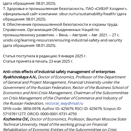
(дата обращения: 08.01.2025).
7. Здоровье и промышленная безопасность. ПАО «СИБУР Холдинг»,
официальный сайт компании. sibur.ru/ru/sustainability/health/ (дата
обращения: 08.01.2025).
8. Обеспечение промышленной безопасности и охраны труда.
Справочник. Организация Объединенных Наций по
промышленному развитию. – Вена. – Австрия. – Авг. 2021. – 27 с.
unido.org/learning-resources/ensuring-industrial-safety-and-security
(дата обращения: 08.01.2025).
Статья поступила в редакцию 9 января 2025 г.
Статья принята в печать 23 мая 2025 г.
Anti–crisis effects of industrial safety management of enterprises
Ryakhovskaya A.N.,
Doctor of Economics, Professor of the Department
of General and Project Management, Financial University under the
Government of the Russian Federation, Rector of the Business School of
Economics and Anti-Crisis Management, Chairman of the Subcommittee
on Crisis Management of the Chamber of Commerce and Industry of
the Russian Federation,
rectorat_ieay@mail.ru
SPIN-code: 3856-0978; Author ID: 425679; RSCI ID: 425679; Scopus ID:
57197811277; ORCID: 0000-0001-9731-4759
Kozhevina O.V.,
Doctor of Economics, Professor, Bauman Moscow State
Technical University, Head of the working group on Financial
Rehabilitation of Economic Entities of the Subcommittee on Crisis