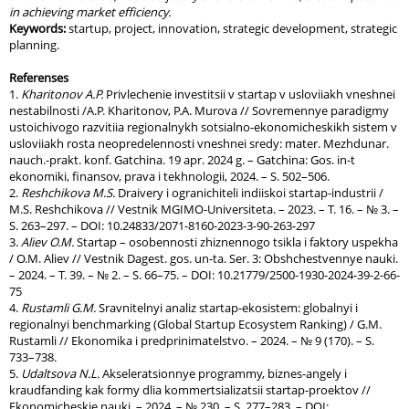
in achieving market efficiency.
Keywords:
startup, project, innovation, strategic development, strategic
planning.
Referenses
1.
Kharitonov A.P.
Privlechenie investitsii v startap v usloviiakh vneshnei
nestabilnosti /A.P. Kharitonov, P.A. Murova // Sovremennye paradigmy
ustoichivogo razvitiia regionalnykh sotsialno-ekonomicheskikh sistem v
usloviiakh rosta neopredelennosti vneshnei sredy: mater. Mezhdunar.
nauch.-prakt. konf. Gatchina. 19 apr. 2024 g. – Gatchina: Gos. in-t
ekonomiki, finansov, prava i tekhnologii, 2024. – S. 502–506.
2.
Reshchikova M.S.
Draivery i ogranichiteli indiiskoi startap-industrii /
M.S. Reshchikova // Vestnik MGIMO-Universiteta. – 2023. – T. 16. – № 3. –
S. 263–297. – DOI: 10.24833/2071-8160-2023-3-90-263-297
3.
Aliev O.M.
Startap – osobennosti zhiznennogo tsikla i faktory uspekha
/ O.M. Aliev // Vestnik Dagest. gos. un-ta. Ser. 3: Obshchestvennye nauki.
– 2024. – T. 39. – № 2. – S. 66–75. – DOI: 10.21779/2500-1930-2024-39-2-66-
75
4.
Rustamli G.M.
Sravnitelnyi analiz startap-ekosistem: globalnyi i
regionalnyi benchmarking (Global Startup Ecosystem Ranking) / G.M.
Rustamli // Ekonomika i predprinimatelstvo. – 2024. – № 9 (170). – S.
733–738.
5.
Udaltsova N.L.
Akseleratsionnye programmy, biznes-angely i
kraudfanding kak formy dlia kommertsializatsii startap-proektov //
Ekonomicheskie nauki. – 2024. – № 230. – S. 277–283. – DOI: