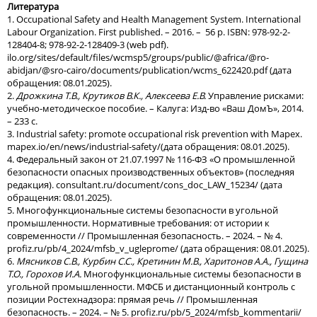
Литература
1. Occupational Safety and Health Management System. International
Labour Organization. First published. – 2016. – 56 р. ISBN: 978-92-2-
128404-8; 978-92-2-128409-3 (web pdf).
ilo.org/sites/default/files/wcmsp5/groups/public/@africa/@ro-
abidjan/@sro-cairo/documents/publication/wcms_622420.pdf (дата
обращения: 08.01.2025).
2.
Дрожкина Т.В., Крутиков В.К., Алексеева Е.В.
Управление рисками:
учебно-методическое пособие. – Калуга: Изд-во «Ваш ДомЪ», 2014.
– 233 с.
3. Industrial safety: promote occupational risk prevention with Mapex.
mapex.io/en/news/industrial-safety/(дата обращения: 08.01.2025).
4. Федеральный закон от 21.07.1997 № 116-ФЗ «О промышленной
безопасности опасных производственных объектов» (последняя
редакция). consultant.ru/document/cons_doc_LAW_15234/ (дата
обращения: 08.01.2025).
5. Многофункциональные системы безопасности в угольной
промышленности. Нормативные требования: от истории к
современности // Промышленная безопасность. – 2024. – № 4.
profiz.ru/pb/4_2024/mfsb_v_ugleprome/ (дата обращения: 08.01.2025).
6.
Мясников С.В., Курбин С.С., Кретинин М.В., Харитонов А.А., Гущина
Т.О., Горохов И.А.
Многофункциональные системы безопасности в
угольной промышленности. МФСБ и дистанционный контроль с
позиции Ростехнадзора: прямая речь // Промышленная
безопасность. – 2024. – № 5. profiz.ru/pb/5_2024/mfsb_kommentarii/