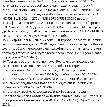
issek.hse.ru/news/783750202.html (дата обращения: 20.01.2025).
13. Индикаторы цифровой экономики: 2024: статистический
сборник/В.Л. Абашкин, Г.И. Абдрахманова, К.О. Вишневский, Л.М.
Гохберг и др.; Нац. исслед. ун-т «Высшая школа экономики». – М.:
ИСИЭЗ ВШЭ, 2024. – 276 с. – ISBN 978-5-7598-3008-5 (в обл.).
14. Цифровая экономика: 2024: краткий статистический сборник/
В.Л. Абашкин, Г.И. Абдрахманова, К.О. Вишневский, Л.М. Гохберг и
др.; Нац. исслед. ун-т «Высшая школа экономики». – М.: ИСИЭЗ ВШЭ,
2024. – 124 с. – ISBN 978-5-7598-3011-5 (в обл.).
15. Дмитрий Чернышенко: «Уровень цифровой зрелости в России
вырос более чем вдвое с 2019 года» [Электронный ресурс]. – Режим
доступа: объясняем.рф/articles/news/dmitriy-chernyshenko-uroven-
tsifrovoy-zrelosti-v-rossii-vyros-bolee-chem-vdvoe-s-2019-goda/ (дата
обращения: 23.01.2025).
16. Тренды с восточным акцентом: «Ростелеком» представил
ежегодное исследование развития глобальных треков
цифровизации [Электронный ресурс]. – Режим доступа:
company.rt.ru/press/news/d471968/ (дата обращения: 06.12.2024).
17.
Стрижакова Е.Н., Стрижаков Д.В.
Искусственный интеллект в
экономике: будущее чат-ботов // Менеджмент в России и за
рубежом. – 2023. – № 5. – С. 32–39.
18.
Стрижакова Е.Н., Стрижаков Д.В.
Цифровые инновации:
использование чат-ботов в экономике//Национальные интересы:
приоритеты и безопасность. – 2021. – Т. 17. – № 12 (405). – С. 2252–
2271.