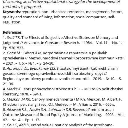
of ensuring an effective reputational strategy for the development of
territories is proposed.
Keywords:
reputation, non-urbanized territories, management, factors,
quality and standard of living, information, social comparison, self-
regulation.
Referenses
1.
Srull T.K.
The Effects of Subjective Affective States on Memory and
Judgment // Advances in Consumer Research. – 1984. – Vol. 11. – No. 1. –
Pp. 530–533.
2.
Gotsi M.
i
Uilson A.M.
Korporativnaia reputatsiia: v poiskakh
opredeleniia // Mezhdunarodnyi zhurnal: Korporativnye kommunikatsii.
– 2021. – T. 6. – № 1. – S. 24–30.
3.
Abramov V.I., Evdokimov D.S.
Situatsionnyi tsentr kak mekhanizm
gosudarstvennogo upravleniia: rossiiskii i zarubezhnyi opyt //
Regionalnye problemy preobrazovaniia ekonomiki. – 2019. – № 10. – S.
21–36.
4.
Marks K.
Teorii pribavochnoi stoimosti.Ch.II. – M.: Izd-vo politicheskoi
literatury, 1978. – 594 s.
5.
Meskon M.Kh.
Osnovy menedzhmenta / M.Kh. Meskon, M. Albert, F.
Khedouri; per. s angl. i red. O.I. Medved. – M.: Viliams, 2016. – 665 s.
6.
Ailawadi K.L., Neslin S.A., Lehmann D.R.
Revenue Premium as an
Outcome Measure of Brand Equity // Journal of Marketing. – 2003. – Vol.
67. – No. 4. – Pp. 1–17.
7.
Chu S., Keh
H.
Brand Value Creation: Analysis of the Interbrand-