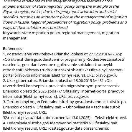
The article is devoted to the analysis of regional features of the
implementation of state migration policy using the example of the
Bryansk region, which, due to its geographical location and social
specifics, occupies an important place in the management of migration
flows in Russia. Regional peculiarities of migration policy, problems and
ways of their solution are considered.
Keywords:
state migration policy, regional management, migration
management.
Referenses
1. Postanovlenie Pravitelstva Brianskoi oblasti ot 27.12.2018 № 732-p
«Ob utverzhdenii gosudarstvennoi programmy «Sodeistvie zaniatosti
naseleniia, gosudarstvennoe regulirovanie sotsialno-trudovykh
otnoshenii i okhrany truda v Brianskoi oblasti» // Ofitsialnyi internet-
portal pravovoi informatsii [Elektronnyi resurs]. URL: pravo.gov.ru
2. Ukaz gubernatora Brianskoi oblasti ot 18.06.2013 № 431 «Ob
utverzhdenii kontseptsii upravleniia migratsionnymi protsessami v
Brianskoi oblasti do 2025 goda» // Ofitsialnyi internet-portal pravovoi
informatsii [Elektronnyi resurs]. URL: pravo.gov.ru
3. Territorialnyi organ Federalnoi sluzhby gosudarstvennoi statistiki po
Brianskoi oblasti // Ofitsialnyi sait. – Obnovliaetsia v techenie sutok
[Elektronnyi resurs]. URL:
32.rosstat.gov.ru/ (data obrashcheniia: 13.01.2025). – Tekst: elektronnyi.
4. Federalnaia sluzhba gosudarstvennoi statistiki // Ofitsialnyi sait
[Elektronnyi resurs]. URL: rosstat.gov.ru/(data obrashcheniia: