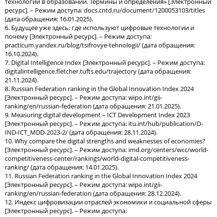
технологии в образовании. Термины и определения» [Электронный
ресурс]. – Режим доступа: docs.cntd.ru/document/1200053103/titles
(дата обращения: 16.01.2025).
6. Будущее уже здесь: где используют цифровые технологии и
почему [Электронный ресурс]. – Режим доступа:
practicum.yandex.ru/blog/tsifrovye-tehnologii/ (дата обращения:
16.10.2024).
7. Digital Intelligence Index [Электронный ресурс]. – Режим доступа:
digitalintelligence.fletcher.tufts.edu/trajectory (дата обращения:
21.11.2024).
8. Russian Federation ranking in the Global Innovation Index 2024
[Электронный ресурс]. – Режим доступа: wipo.int/gii-
ranking/en/russian-federation (дата обращения: 21.01.2025).
9. Measuring digital development – ICT Development Index 2023
[Электронный ресурс]. – Режим доступа: itu.int/hub/publication/D-
IND-ICT_MDD-2023-2/ (дата обращения: 28.11.2024).
10. Why compare the digital strengths and weaknesses of economies?
[Электронный ресурс]. – Режим доступа: imd.org/centers/wcc/world-
competitiveness-center/rankings/world-digital-competitiveness-
ranking/ (дата обращения: 14.01.2025).
11. Russian Federation ranking in the Global Innovation Index 2024
[Электронный ресурс]. – Режим доступа: wipo.int/gii-
ranking/en/russian-federation (дата обращения: 28.12.2024).
12. Индекс цифровизации отраслей экономики и социальной сферы
[Электронный ресурс]. – Режим доступа: