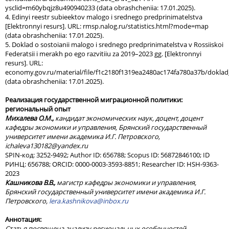
ysclid=m60ybqjz8u490940233 (data obrashcheniia: 17.01.2025).
4. Edinyi reestr subieektov malogo i srednego predprinimatelstva
[Elektronnyi resurs]. URL: rmsp.nalog.ru/statistics.html?mode=map
(data obrashcheniia: 17.01.2025).
5. Doklad o sostoianii malogo i srednego predprinimatelstva v Rossiiskoi
Federatsii i merakh po ego razvitiiu za 2019–2023 gg. [Elektronnyi
resurs]. URL:
economy.gov.ru/material/file/f1c2180f1319ea2480ac174fa780a37b/doklad
(data obrashcheniia: 17.01.2025).
Реализация государственной миграционной политики:
региональный опыт
Михалева О.М.,
кандидат экономических наук, доцент, доцент
кафедры экономики и управления, Брянский государственный
университет имени академика И.Г. Петровского,
ichaleva
130182@
yandex
.
ru
SPIN-код: 3252-9492; Author ID: 656788; Scopus ID: 56872846100; ID
РИНЦ: 656788; ORCID: 0000-0003-3593-8851; Researcher ID: HSH-9363-
2023
Кашникова В.В.,
магистр кафедры экономики и управления,
Брянский государственный университет имени академика И.Г.
Петровского,
lera.kashnikova@inbox.ru
Аннотация:
Статья посвящена анализу региональных особенностей