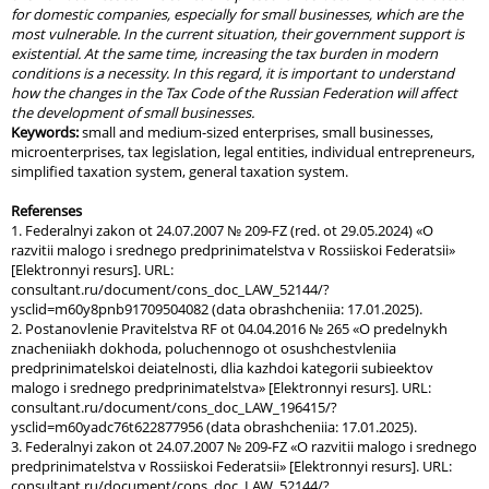
for domestic companies, especially for small businesses, which are the
most vulnerable. In the current situation, their government support is
existential. At the same time, increasing the tax burden in modern
conditions is a necessity. In this regard, it is important to understand
how the changes in the Tax Code of the Russian Federation will affect
the development of small businesses.
Keywords:
small and medium-sized enterprises, small businesses,
microenterprises, tax legislation, legal entities, individual entrepreneurs,
simplified taxation system, general taxation system.
Referenses
1. Federalnyi zakon ot 24.07.2007 № 209-FZ (red. ot 29.05.2024) «O
razvitii malogo i srednego predprinimatelstva v Rossiiskoi Federatsii»
[Elektronnyi resurs]. URL:
consultant.ru/document/cons_doc_LAW_52144/?
ysclid=m60y8pnb91709504082 (data obrashcheniia: 17.01.2025).
2. Postanovlenie Pravitelstva RF ot 04.04.2016 № 265 «O predelnykh
znacheniiakh dokhoda, poluchennogo ot osushchestvleniia
predprinimatelskoi deiatelnosti, dlia kazhdoi kategorii subieektov
malogo i srednego predprinimatelstva» [Elektronnyi resurs]. URL:
consultant.ru/document/cons_doc_LAW_196415/?
ysclid=m60yadc76t622877956 (data obrashcheniia: 17.01.2025).
3. Federalnyi zakon ot 24.07.2007 № 209-FZ «O razvitii malogo i srednego
predprinimatelstva v Rossiiskoi Federatsii» [Elektronnyi resurs]. URL:
consultant.ru/document/cons_doc_LAW_52144/?