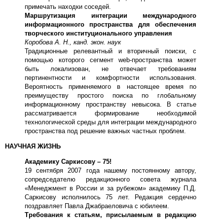
примечать находки соседей.
Маршрутизация интеграции международного
информационного пространства для обеспечения
творческого институционального управления
Коробова А. Н., канд. экон. наук
Традиционные релевантный и вторичный поиски, с
помощью которого сегмент web-пространства может
быть локализован, не отвечает требованиям
пертинентности и комфортности использования.
Вероятность применяемого в настоящее время по
преимуществу простого поиска по глобальному
информационному пространству невысока. В статье
рассматривается формирование необходимой
технологической среды для интеграции международного
пространства под решение важных частных проблем.
НАУЧНАЯ ЖИЗНЬ
Академику Саркисову – 75!
19 сентября 2007 года нашему постоянному автору,
сопредседателю редакционного совета журнала
«Менеджмент в России и за рубежом» академику П.Д.
Саркисову исполнилось 75 лет. Редакция сердечно
поздравляет Павла Джабраеловича с юбилеем.
Требования к статьям, присылаемым в редакцию