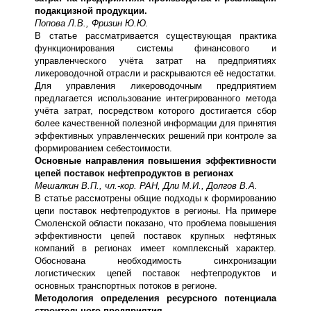
подакцизной продукции.
Попова Л.В., Фризин Ю.Ю.
В статье рассматривается существующая практика
функционирования системы финансового и
управленческого учёта затрат на предприятиях
ликероводочной отрасли и раскрываются её недостатки.
Для управления ликероводочным предприятием
предлагается использование интегрированного метода
учёта затрат, посредством которого достигается сбор
более качественной полезной информации для принятия
эффективных управленческих решений при контроле за
формированием себестоимости.
Основные направления повышения эффективности
цепей поставок нефтепродуктов в регионах
Мешалкин В.П., чл.-кор. РАН, Дли М.И., Долгов В.А.
В статье рассмотрены общие подходы к формированию
цепи поставок нефтепродуктов в регионы. На примере
Смоленской области показано, что проблема повышения
эффективности цепей поставок крупных нефтяных
компаний в регионах имеет комплексный характер.
Обоснована необходимость синхронизации
логистических цепей поставок нефтепродуктов и
основных транспортных потоков в регионе.
Методология определения ресурсного потенциала
строительного предприятия