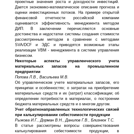
проектные значения роста и доходности инвестиций.
Дается экономико-математическое описание прогноза и
оценки инвестиционных потоков. На примере открытой
финансовой отчетности российской компании
оценивается эффективность менеджмента методом
ДИП. В заключении перечисляются основные
достоинства и недостатки системы создания стоимости
рассмотренным методом в сравнении с методами
SVA/DCF и ЭДС и приводятся возможные этапы
реализации VBM - менеджмента в системе управления
бизнесом.
Некоторые аспекты управленческого учета
материальных запасов на промышленном
предприятии
Попова Л.В., Васильева М.В.
Об управленческом учете материальных запасов, его
принципах и особенностях; о затратах на приобретение
материальных средств и их (затрат) классификации; об
определении потребности в материалах, о построении
бюджета материальных средств и о многом другом.
Учет обратнонаправленных технологических связей
при калькулировании себестоимости продукции
Рыжова И.Г., Дорман В.Н., Данилов Г.В., Близнюк Т.С.
В статье рассмотрены вопросы совершенствования
калькулирования себестоимости продукции, в