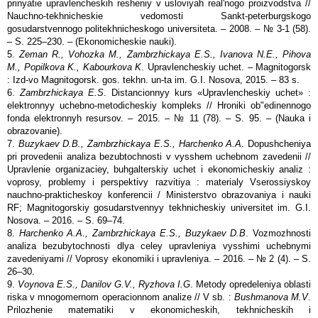
prinyatie upravlencheskih resheniy v usloviyah real'nogo proizvodstva //
Nauchno-tekhnicheskie vedomosti Sankt-peterburgskogo
gosudarstvennogo politekhnicheskogo universiteta. – 2008. – № 3-1 (58).
– S. 225–230. – (Ekonomicheskie nauki).
5.
Zeman R., Vohozka M., Zambrzhickaya E.S., Ivanova N.E., Pihova
M., Popilkova K., Kabourkova K
. Upravlencheskiy uchet. – Magnitogorsk
: Izd-vo Magnitogorsk. gos. tekhn. un-ta im. G.I. Nosova, 2015. – 83 s.
6.
Zambrzhickaya E.S
. Distancionnyy kurs «Upravlencheskiy uchet» :
elektronnyy uchebno-metodicheskiy kompleks // Hroniki ob"edinennogo
fonda elektronnyh resursov. – 2015. – № 11 (78). – S. 95. – (Nauka i
obrazovanie).
7.
Buzykaev D.B., Zambrzhickaya E.S., Harchenko A.A
. Dopushcheniya
pri provedenii analiza bezubtochnosti v vysshem uchebnom zavedenii //
Upravlenie organizaciey, buhgalterskiy uchet i ekonomicheskiy analiz :
voprosy, problemy i perspektivy razvitiya : materialy Vserossiyskoy
nauchno-prakticheskoy konferencii / Ministerstvo obrazovaniya i nauki
RF; Magnitogorskiy gosudarstvennyy tekhnicheskiy universitet im. G.I.
Nosova. – 2016. – S. 69–74.
8.
Harchenko A.A., Zambrzhickaya E.S., Buzykaev D.B
. Vozmozhnosti
analiza bezubytochnosti dlya celey upravleniya vysshimi uchebnymi
zavedeniyami // Voprosy ekonomiki i upravleniya. – 2016. – № 2 (4). – S.
26–30.
9.
Voynova E.S., Danilov G.V., Ryzhova I.G
. Metody opredeleniya oblasti
riska v mnogomernom operacionnom analize // V sb. :
Bushmanova M.V
.
Prilozhenie matematiki v ekonomicheskih, tekhnicheskih i