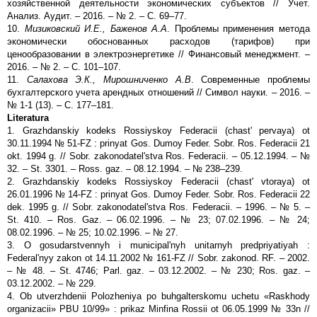
хозяйственной деятельности экономических субъектов // Учет.
Анализ. Аудит. – 2016. – № 2. – С. 69–77.
10.
Мизиковский И.Е., Баженов А.А
. Проблемы применения метода
экономически обоснованных расходов (тарифов) при
ценообразовании в электроэнергетике // Финансовый менеджмент. –
2016. – № 2. – С. 101–107.
11.
Салахова Э.К., Мирошниченко А.В
. Современные проблемы
бухгалтерского учета арендных отношений // Символ науки. – 2016. –
№ 1-1 (13). – С. 177–181.
Literatura
1. Grazhdanskiy kodeks Rossiyskoy Federacii (chast' pervaya) ot
30.11.1994 № 51-FZ : prinyat Gos. Dumoy Feder. Sobr. Ros. Federacii 21
okt. 1994 g. // Sobr. zakonodatel'stva Ros. Federacii. – 05.12.1994. – №
32. – St. 3301. – Ross. gaz. – 08.12.1994. – № 238–239.
2. Grazhdanskiy kodeks Rossiyskoy Federacii (chast' vtoraya) ot
26.01.1996 № 14-FZ : prinyat Gos. Dumoy Feder. Sobr. Ros. Federacii 22
dek. 1995 g. // Sobr. zakonodatel'stva Ros. Federacii. – 1996. – № 5. –
St. 410. – Ros. Gaz. – 06.02.1996. – № 23; 07.02.1996. – № 24;
08.02.1996. – № 25; 10.02.1996. – № 27.
3. O gosudarstvennyh i municipal'nyh unitarnyh predpriyatiyah :
Federal'nyy zakon ot 14.11.2002 № 161-FZ // Sobr. zakonod. RF. – 2002.
– № 48. – St. 4746; Parl. gaz. – 03.12.2002. – № 230; Ros. gaz. –
03.12.2002. – № 229.
4. Ob utverzhdenii Polozheniya po buhgalterskomu uchetu «Raskhody
organizacii» PBU 10/99» : prikaz Minfina Rossii ot 06.05.1999 № 33n //