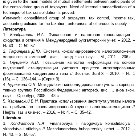
is given to the main models of mutual settlements between participants of
the consolidated group of taxpayers. Need of internal standardization of a
technique of tax consolidation is proved.
Keywords
: consolidated group of taxpayers, tax control, income tax,
accounting policies for the taxation, enterprises of oil products supply.
Литература
1.
Кондрашова Н.А
. Финансовая и налоговая консолидация :
сходства и отличия // Международный бухгалтерский учет. – 2012. –
№ 40. – С. 50–57.
2.
Тафинцева Д.Ю
. Система консолидированного налогообложения
холдинговых компаний : дис. … канд. экон. наук. – М., 2011. – 206 с.
3.
Глущенко А.В
. Повышение качества информации на основе
внутренней стандартизации учетного процесса интегрированных
формирований холдингового типа // Вестник ВолГУ. – 2010. – № 1
(16). – С. 136–144. – (Серия 3).
4.
Бурлакова О.В
. Методология консолидированного учета в корпора-
тивных группах Российской Федерации : автореф. дис. … д-ра экон.
наук. – Оренбург, 2008. – 43 с.
5.
Хаславский В.И
. Практика использования института уплаты налога
на прибыль по консолидированной группе налогоплательщиков //
Нефть, газ и бизнес. – 2016. – № 4. – С. 35–42.
Literatura
1.
Kondrashova N.A
. Finansovaya i nalogovaya konsolidaciya :
skhodstva i otlichiya // Mezhdunarodnyy buhgalterskiy uchet. – 2012. –
№ 40. – S. 50–57.