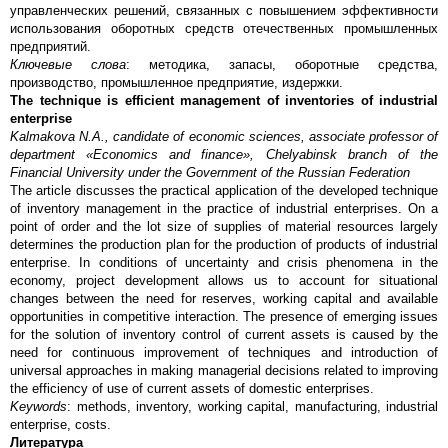
управленческих решений, связанных с повышением эффективности
использования оборотных средств отечественных промышленных
предприятий.
Ключевые слова
: методика, запасы, оборотные средства,
производство, промышленное предприятие, издержки.
The technique is efficient management of inventories of industrial
enterprise
Kalmakova N.A., candidate of economic sciences, associate professor of
department «Economics and finance», Chelyabinsk branch of the
Financial University under the Government of the Russian Federation
The article discusses the practical application of the developed technique
of inventory management in the practice of industrial enterprises. On a
point of order and the lot size of supplies of material resources largely
determines the production plan for the production of products of industrial
enterprise. In conditions of uncertainty and crisis phenomena in the
economy, project development allows us to account for situational
changes between the need for reserves, working capital and available
opportunities in competitive interaction. The presence of emerging issues
for the solution of inventory control of current assets is caused by the
need for continuous improvement of techniques and introduction of
universal approaches in making managerial decisions related to improving
the efficiency of use of current assets of domestic enterprises.
Keywords
: methods, inventory, working capital, manufacturing, industrial
enterprise, costs.
Литература