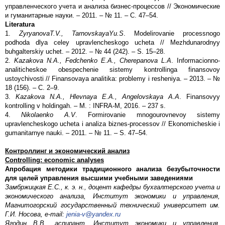
управленческого учета и анализа бизнес-процессов // Экономические
и гуманитарные науки. – 2011. – № 11. – С. 47–54.
Literatura
1.
Zyryanova
T
.
V
.,
Tarnovskaya
Yu
.
S
. Modelirovanie processnogo
podhoda dlya celey upravlencheskogo ucheta // Mezhdunarodnyy
buhgalterskiy uchet. – 2012. – № 44 (242). – S. 15–28.
2.
Kazakova N.A., Fedchenko E.A., Cherepanova L.A
. Informacionno-
analiticheskoe obespechenie sistemy kontrollinga finansovoy
ustoychivosti // Finansovaya analitika: problemy i resheniya. – 2013. – №
18 (156). – C. 2–9.
3.
Kazakova N.A., Hlevnaya E.A., Angelovskaya A.A
. Finansovyy
kontrolling v holdingah. – M. : INFRA-M, 2016. – 237 s.
4.
Nikolaenko A.V
. Formirovanie mnogourovnevoy sistemy
upravlencheskogo ucheta i analiza biznes-processov // Ekonomicheskie i
gumanitarnye nauki. – 2011. – № 11. – S. 47–54.
Контроллинг и экономический анализ
Controlling
:
economic
analyses
Апробация методики традиционного анализа безубыточности
для целей управления высшими учебными заведениями
Замбржицкая Е.С., к. э. н., доцент кафедры бухгалтерского учета и
экономического анализа, Институт экономики и управления,
Магнитогорский государственный технический университет им.
Г.И. Носова, e-mail:
jenia-v@yandex.ru
Ягодин В.В., аспирант, Институт экономики и управления,