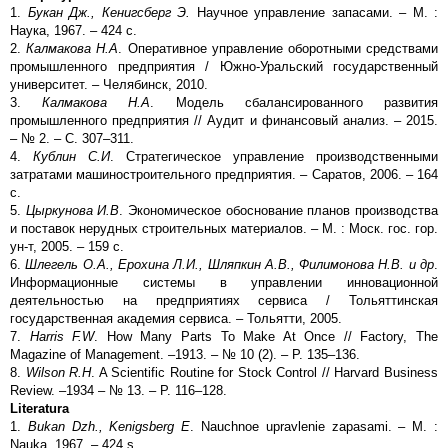
1.
Букан Дж., Кенигсберг Э.
Научное управление запасами. – М. :
Наука, 1967. – 424 с.
2.
Калмакова
H
.А
. Оперативное управление оборотными средствами
промышленного предприятия / Южно-Уральский государственный
университет. – Челябинск, 2010.
3.
Калмакова Н.А
. Модель сбалансированного развития
промышленного предприятия // Аудит и финансовый анализ. – 2015.
– № 2. – С. 307–311.
4.
Кублин С.И
. Стратегическое управление производственными
затратами машиностроительного предприятия. – Саратов, 2006. – 164
с.
5.
Цыркунова И.В
. Экономическое обоснование планов производства
и поставок нерудных строительных материалов. – М. : Моск. гос. гор.
ун-т, 2005. – 159 c.
6.
Шлегель О.А., Ерохина Л.И., Шляпкин А.В., Филимонова Н.В. и др
.
Информационные системы в управлении инновационной
деятельностью на предприятиях сервиса / Тольяттинская
государственная академия сервиса. – Тольятти, 2005.
7.
Harris F.W
. How Many Parts To Make At Once // Factory, The
Magazine of Management. –1913. – № 10 (2). – P. 135–136.
8.
Wilson R.H
. A Scientific Routine for Stock Control // Harvard Business
Review. –1934 – № 13. – P. 116–128.
Literatura
1.
Bukan Dzh., Kenigsberg E
. Nauchnoe upravlenie zapasami. – M. :
Nauka, 1967. – 424 s.