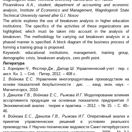
Pisannikova A.A., student, department of accounting and economic
analysis, Institute of Economics and Management, Magnitogorsk State
Technical University named after G.I. Nosov
The article explores the use of breakeven analysis in higher education
institutions. The specifics of the activities of these organizations are
highlighted, which must be taken into account in the analysis of
breakeven. The methodology for carrying out breakeven analysis in a
phased manner is specified. A block diagram of the business process of
forming a training group is proposed.
Keywords
: educational institutions, management, training group,
demographic crisis, breakeven analysis, zero profit point.
Литература
1.
Хорнгрен Ч., Фостер Дж., Датар Ш
. Управленческий учет : пер. с
англ. Кн. 1. – Спб. : Питер, 2012. – 408 с.
2.
Войнова Е.С
. Управление многопродуктовым производством на
основе показателей безубыточности : дис. … канд. экон. наук. –
Магнитогорск, 2010.
3.
Данилов Г.В., Войнова Е.С., Рыжова И.Г
. Моделирование влияния
ассортимента продукции на основные показатели предприятия //
Экономический анализ : теория и практика. – 2012. – № 15. – С. 40–
46.
4.
Войнова Е.С., Данилов Г.В., Рыжова И.Г
. Оперативный анализ и
принятие управленческих решений в условиях реального
производства // Научно-технические ведомости Санкт-петербургского