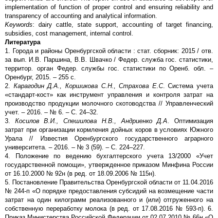
implementation of function of proper control and ensuring reliability and
transparency of accounting and analytical information.
Keywords
: dairy cattle, state support, accounting of target financing,
subsidies, cost management, internal control.
Литература
1. Города и районы Оренбургской области : стат. сборник: 2015 / отв.
за вып. И.В. Паршина, В.В. Швачко / Федер. служба гос. статистики,
территор. орган Федер. службы гос. статистики по Оренб. обл. –
Оренбург, 2015. – 255 с.
2.
Карагодин Д.А., Коршикова С.Н., Страхова Е.С
. Система учета
«стандарт-кост» как инструмент управления и контроля затрат на
производство продукции молочного скотоводства // Управленческий
учет. – 2016. – № 6. – С. 24–32.
3.
Косилов В.И., Спешилова Н.В., Андриенко Д.А
. Оптимизация
затрат при организации кормления дойных коров в условиях Южного
Урала // Известия Оренбургского государственного аграрного
университета. – 2016. – № 3 (59). – С. 224–227.
4. Положение по ведению бухгалтерского учета 13/2000 «Учет
государственной помощи», утвержденное приказом Минфина России
от 16.10.2000 № 92н (в ред. от 18.09.2006 № 115н).
5. Постановление Правительства Оренбургской области от 11.04.2016
№ 244-п «О порядке предоставления субсидий на возмещение части
затрат на один килограмм реализованного и (или) отгруженного на
собственную переработку молока (в ред. от 17.08.2016 № 593-п). 6.
Приказ Министерства Российской Федерации от 02.07.2010 № 66н «О