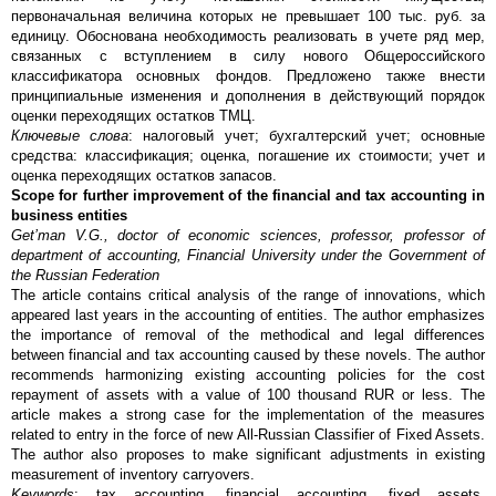
первоначальная величина которых не превышает 100 тыс. руб. за
единицу. Обоснована необходимость реализовать в учете ряд мер,
связанных с вступлением в силу нового Общероссийского
классификатора основных фондов. Предложено также внести
принципиальные изменения и дополнения в действующий порядок
оценки переходящих остатков ТМЦ.
Ключевые слова
: налоговый учет; бухгалтерский учет; основные
средства: классификация; оценка, погашение их стоимости; учет и
оценка переходящих остатков запасов.
Scope for further improvement of the financial and tax accounting in
business entities
Get’man V.G., doctor of economic sciences, professor, professor of
department of accounting, Financial University under the Government of
the Russian Federation
The article contains critical analysis of the range of innovations, which
appeared last years in the accounting of entities. The author emphasizes
the importance of removal of the methodical and legal differences
between financial and tax accounting caused by these novels. The author
recommends harmonizing existing accounting policies for the cost
repayment of assets with a value of 100 thousand RUR or less. The
article makes a strong case for the implementation of the measures
related to entry in the force of new All-Russian Classifier of Fixed Assets.
The author also proposes to make significant adjustments in existing
measurement of inventory carryovers.
Keywords
: tax accounting, financial accounting, fixed assets,