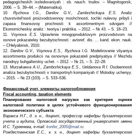
pedagogicheskih issledovaniyah : sb. nauch. trudov. – Magnitogorsk,
2006. – S. 39–44. – (Matematika).
10.
Ryzhova I.G., Danilov G.V., Zambrzhickaya E.S
. Analiz
chuvstvitel'nosti proizvodstvennoy moshchnosti, tochki nulevoy pribyli i
zapasa finansovoy prochnosti k assortimentnym sdvigam //
Ekonomicheskiy analiz : teoriya i praktika. – 2012. – № 43. – S. 18–23.
11.
Voynova E.S
. Upravlenie mnogoproduktovym proizvodstvom na
osnove pokazateley bezubytochnosti : avtoref. dis. … kand. ekon. nauk.
– CHelyabinsk, 2010.
12.
Danilov G.V., Voynova E.S., Ryzhova I.G
. Modelirovanie vliyaniya
assortimenta produkcii na osnovnye pokazateli predpriyatiya // Mezhdu
narodnyy buhgalterskiy uchet. – 2012. – № 21. – S. 22–28.
13.
Murzakaeva A.U., Zambrzhickaya E.S., Ueldanova R.I.
Osobennosti
analiza bezubytochnosti v transportnyh kompaniyah // Molodoy uchenyy.
– 2015. – № 23 (103). – S. 533–536.
Финансовый учет, элементы налогообложения
Fiscal
accounting
,
taxation
elements
Планирование налоговой нагрузки как критерия оценки
налоговой политики в целях устойчивого функционирования
экономического субъекта
Варакса Н.Г., д. э. н., доцент, профессор кафедры бухгалтерского
учета и аудита, Орловский государственный университет имени
И.С. Тургенева, e-mail:
konfer_2005@mail.ru
Рождественская Е.С., к. э. н., доцент кафедры бухгалтерского