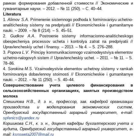
рамках формирования добавленной стоимости // Экономические и
гуманитарные науки. – 2012. – № 11 (250). – С. 40–44.
Literatura
1.
Alimov S.A
. Primenenie sistemnogo podhoda k formirovaniyu uchetno-
analiticheskoy sistemy na predpriyatii // Ekonomicheskie i gumanitarnye
nauki. – 2009. – № 8 (214). – S. 45–51.
2.
Gudkov A.A
. Postroenie sistemy informacionno-analiticheskogo
obespecheniya processov ucheta i kontrolya zatrat na predpriyatii //
Upravlencheskiy uchet i finansy. – 2013. – № 4. – S. 276–288.
3.
Popova L.V
. Principy kommunikacionnogo vzaimodeystviya elementov
uchetno-nalogovyh sistem // Upravlencheskiy uchet. – 2011. – № 11. – S.
78–86.
4.
Sorokina M.S
. Vzaimodeystvie elementov uchetnoy sistemy v ramkah
formirovaniya dobavlennoy stoimosti // Ekonomicheskie i gumanitarnye
nauki. – 2012. – № 11 (250). – S. 40–44.
Совершенствование учета целевого финансирования в
сельскохозяйственных организациях, занятых производством
молока
Спешилова Н.В., д. э. н., профессор, зав. кафедрой организации
производства и моделирования экономических систем,
Оренбургский государственный аграрный университет, e-mail:
spfenics@yandex.ru
Коршикова С.Н., к. э. н., доцент кафедры бухгалтерского учета и
аудита, Оренбургский государственный аграрный университет, e-
mail:
ksnsweta2007@mail.ru