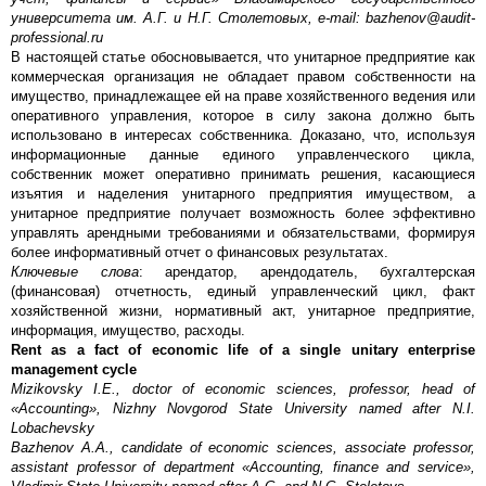
университета им. А.Г. и Н.Г. Столетовых,
e
-
mail
:
bazhenov
@
audit
-
professional
.
ru
В настоящей статье обосновывается, что унитарное предприятие как
коммерческая организация не обладает правом собственности на
имущество, принадлежащее ей на праве хозяйственного ведения или
оперативного управления, которое в силу закона должно быть
использовано в интересах собственника. Доказано, что, используя
информационные данные единого управленческого цикла,
собственник может оперативно принимать решения, касающиеся
изъятия и наделения унитарного предприятия имуществом, а
унитарное предприятие получает возможность более эффективно
управлять арендными требованиями и обязательствами, формируя
более информативный отчет о финансовых результатах.
Ключевые слова
: арендатор, арендодатель, бухгалтерская
(финансовая) отчетность, единый управленческий цикл, факт
хозяйственной жизни, нормативный акт, унитарное предприятие,
информация, имущество, расходы.
Rent as a fact of economic life of a single unitary enterprise
management cycle
Mizikovsky I.E., doctor of economic sciences, professor, head of
«Accounting», Nizhny Novgorod State University named after N.I.
Lobachevsky
Bazhenov A.A., candidate of economic sciences, associate professor,
assistant professor of department «Accounting, finance and service»,