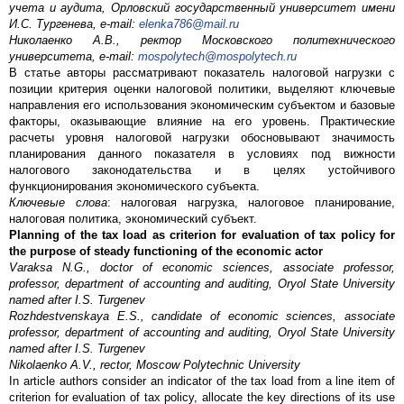
учета и аудита, Орловский государственный университет имени
И.С. Тургенева, e-mail:
elenka786@mail.ru
Николаенко А.В., ректор Московского политехнического
университета, e-mail:
mospolytech@mospolytech.ru
В статье авторы рассматривают показатель налоговой нагрузки с
позиции критерия оценки налоговой политики, выделяют ключевые
направления его использования экономическим субъектом и базовые
факторы, оказывающие влияние на его уровень. Практические
расчеты уровня налоговой нагрузки обосновывают значимость
планирования данного показателя в условиях под вижности
налогового законодательства и в целях устойчивого
функционирования экономического субъекта.
Ключевые слова
: налоговая нагрузка, налоговое планирование,
налоговая политика, экономический субъект.
Planning of the tax load as criterion for evaluation of tax policy for
the purpose of steady functioning of the economic actor
Varaksa N.G., doctor of economic sciences, associate professor,
professor, department of accounting and auditing, Oryol State University
named after I.S. Turgenev
Rozhdestvenskaya E.S., candidate of economic sciences, associate
professor, department of accounting and auditing, Oryol State University
named after I.S. Turgenev
Nikolaenko A.V., rector, Moscow Polytechnic University
In article authors consider an indicator of the tax load from a line item of
criterion for evaluation of tax policy, allocate the key directions of its use