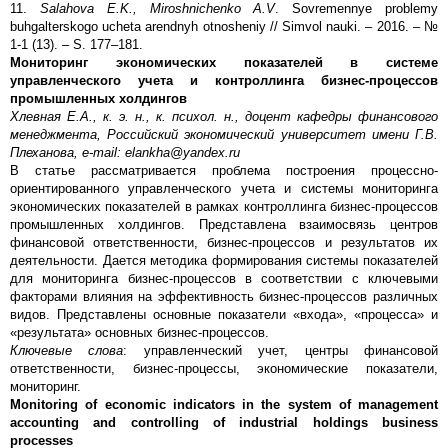
11.
Salahova E.K., Miroshnichenko A.V
. Sovremennye problemy
buhgalterskogo ucheta arendnyh otnosheniy // Simvol nauki. – 2016. – №
1-1 (13). – S. 177–181.
Мониторинг экономических показателей в системе
управленческого учета и контроллинга бизнес-процессов
промышленных холдингов
Хлевная Е.А., к. э. н., к. психол. н., доцент кафедры финансового
менеджмента, Российский экономический университет имени Г.В.
Плеханова,
e
-
mail
:
elankha
@
yandex
.
ru
В статье рассматривается проблема построения процессно-
ориентированного управленческого учета и системы мониторинга
экономических показателей в рамках контроллинга бизнес-процессов
промышленных холдингов. Представлена взаимосвязь центров
финансовой ответственности, бизнес-процессов и результатов их
деятельности. Дается методика формирования системы показателей
для мониторинга бизнес-процессов в соответствии с ключевыми
факторами влияния на эффективность бизнес-процессов различных
видов. Представлены основные показатели «входа», «процесса» и
«результата» основных бизнес-процессов.
Ключевые слова
: управленческий учет, центры финансовой
ответственности, бизнес-процессы, экономические показатели,
мониторинг.
Monitoring of economic indicators in the system of management
accounting and controlling of industrial holdings business
processes