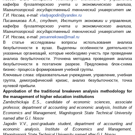
кафедра бухгалтерского учета и экономического анализа,
Магнитогорский государственный технический университет им.
Г.И. Носова, e-mail:
vladyagodin@yandex.ru
Писанникова А.А., студент, Институт экономики и управления,
кафедра бухгалтерского учета и экономического анализа,
Магнитогорский государственный технический университет им.
Г.И. Носова, e-mail:
pesannekowa@mail.ru
В статье исследованы вопросы использования анализа
безубыточности в вузах. Выделены особенности деятельности
указанных организаций, которые необходимо учесть при проведении
анализа безубыточности. Уточнена методика проведения анализа
безубыточности в поэтапном разрезе. Предложена блок-схема
бизнес- процесса формирования учебной группы.
Ключевые слова
: образовательные учреждения, управление, учебная
группа, демографический кризис, анализ безубыточности, точка
нулевой прибыли.
Approbation of the traditional breakeven analysis methodology for
the management of higher education institutions
Zambrzhickaja E.S., candidate of economic sciences, associate
professor, department of accounting and economic analysis, Institute of
Economics and Management, Magnitogorsk State Technical University
named after G.I. Nosov
Jagodin V.V., post-graduate student, department of accounting and
economic analysis, Institute of Economics and Management,
Magnitogorsk State Technical University named after G.I. Nosov