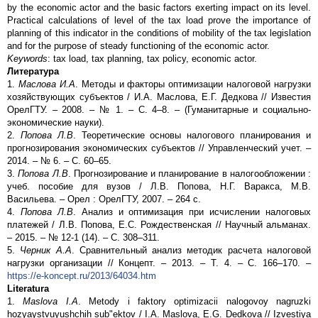
by the economic actor and the basic factors exerting impact on its level.
Practical calculations of level of the tax load prove the importance of
planning of this indicator in the conditions of mobility of the tax legislation
and for the purpose of steady functioning of the economic actor.
Keywords
: tax load, tax planning, tax policy, economic actor.
Литература
1.
Маслова И.А
. Методы и факторы оптимизации налоговой нагрузки
хозяйствующих субъектов / И.А. Маслова, Е.Г. Дедкова // Известия
ОрелГТУ. – 2008. – № 1. – С. 4–8. – (Гуманитарные и социально-
экономические науки).
2.
Попова Л.В
. Теоретические основы налогового планирования и
прогнозирования экономических субъектов // Управленческий учет. –
2014. – № 6. – С. 60–65.
3.
Попова Л.В
. Прогнозирование и планирование в налогообложении :
учеб. пособие для вузов / Л.В. Попова, Н.Г. Варакса, М.В.
Васильева. – Орел : ОрелГТУ, 2007. – 264 с.
4.
Попова Л.В
. Анализ и оптимизация при исчислении налоговых
платежей / Л.В. Попова, Е.С. Рождественская // Научный альманах.
– 2015. – № 12-1 (14). – С. 308–311.
5.
Черник А.А
. Сравнительный анализ методик расчета налоговой
нагрузки организации // Концепт. – 2013. – Т. 4. – С. 166–170. –
https://e-koncept.ru/2013/64034.htm
Literatura
1.
Maslova I.A
. Metody i faktory optimizacii nalogovoy nagruzki
hozyaystvuyushchih sub"ektov / I.A. Maslova, E.G. Dedkova // Izvestiya