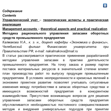
Содержание
Contents
Управленческий учет
–
теоретические аспекты и практическая
реализация
Management accounts
–
theoretical aspects and practical realization
Методика рационального управления запасами оборотных
средств промышленного предприятия
Калмакова Н.А., к. э. н., доцент кафедры «Экономика и финансы»,
Челябинский филиал Финансового университета при
Правительстве РФ,
e
-
mail
:
nakalmakova
@
mail
.
ru
В статье рассматривается практическое применение разработанной
методики управления запасами в практике деятельности
промышленного предприятия. На точку заказа и размер партии
поставок материальных ресурсов в значительной степени влияет
план производства работ по выпуску продукции промышленным
предприятием. В условиях неопределенности и кризисных явлений в
экономике проектное развитие позволяет учитывать ситуативные
изменения между потребностями в запасах оборотных средствах и
имеющихся возможностей предприятия в конкурентном
взаимодействии. Присутствие возникающих вопросов для решения
управления запасами оборотных средств предприятия
обусловливается необходимостью постоянного совершенствования
методик и внедрения универсальных подходов при принятии