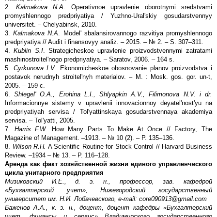
2.
Kalmakova N.A
. Operativnoe upravlenie oborotnymi sredstvami
promyshlennogo predpriyatiya / Yuzhno-Ural'skiy gosudarstvennyy
universitet. – Chelyabinsk, 2010.
3.
Kalmakova N.A
. Model' sbalansirovannogo razvitiya promyshlennogo
predpriyatiya // Audit i finansovyy analiz. – 2015. – № 2. – S. 307–311.
4.
Kublin S.I
. Strategicheskoe upravlenie proizvodstvennymi zatratami
mashinostroitel'nogo predpriyatiya. – Saratov, 2006. – 164 s.
5.
Cyrkunova I.V
. Ekonomicheskoe obosnovanie planov proizvodstva i
postavok nerudnyh stroitel'nyh materialov. – M. : Mosk. gos. gor. un-t,
2005. – 159 c.
6.
Shlegel' O.A., Erohina L.I., Shlyapkin A.V., Filimonova N.V. i dr.
Informacionnye sistemy v upravlenii innovacionnoy deyatel'nost'yu na
predpriyatiyah servisa / Tol'yattinskaya gosudarstvennaya akademiya
servisa. – Tol'yatti, 2005.
7.
Harris F.W.
How Many Parts To Make At Once // Factory, The
Magazine of Management. –1913. – № 10 (2). – P. 135–136.
8.
Wilson R.H.
A Scientific Routine for Stock Control // Harvard Business
Review. –1934 – № 13. – P. 116–128.
Аренда как факт хозяйственной жизни единого управленческого
цикла унитарного предприятия
Мизиковский И.Е., д. э. н., профессор, зав. кафедрой
«Бухгалтерский учет», Нижегородский государственный
университет им. Н.И. Лобачевского,
e
-
mail
:
core
090913@
gmail
.
com
Баженов А.А., к. э. н., доцент, доцент кафедры «Бухгалтерский
учет, финансы и сервис» Владимирского государственного