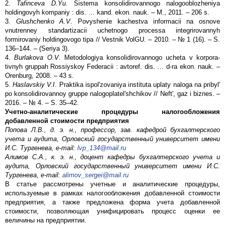
2.
Tafinceva D.Yu
. Sistema konsolidirovannogo nalogooblozheniya
holdingovyh kompaniy : dis. … kand. ekon. nauk. – M., 2011. – 206 s.
3.
Glushchenko A.V
. Povyshenie kachestva informacii na osnove
vnutrenney standartizacii uchetnogo processa integrirovannyh
formirovaniy holdingovogo tipa // Vestnik VolGU. – 2010. – № 1 (16). – S.
136–144. – (Seriya 3).
4.
Burlakova O.V
. Metodologiya konsolidirovannogo ucheta v korpora-
tivnyh gruppah Rossiyskoy Federacii : avtoref. dis. … d-ra ekon. nauk. –
Orenburg, 2008. – 43 s.
5.
Haslavskiy V.I
. Praktika ispol'zovaniya instituta uplaty naloga na pribyl'
po konsolidirovannoy gruppe nalogoplatel'shchikov // Neft', gaz i biznes. –
2016. – № 4. – S. 35–42.
Учетно-аналитические процедуры налогообложения
добавленной стоимости предприятия
Попова Л.В., д. э. н., профессор, зав. кафедрой бухгалтерского
учета и аудита, Орловский государственный университет имени
И.С. Тургенева, e-mail:
lvp_134@mail.ru
Алимов С.А., к. э. н., доцент кафедры бухгалтерского учета и
аудита, Орловский государственный университет имени И.С.
Тургенева, e-mail:
alimov_sergei@mail.ru
В статье рассмотрены учетные и аналитические процедуры,
используемые в рамках налогообложения добавленной стоимости
предприятия, а также предложена форма учета добавленной
стоимости, позволяющая унифицировать процесс оценки ее
величины на предприятии.