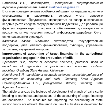
Страхова Е.С., магистрант, Оренбургский государственный
аграрный университет, e-mail:
strakhova.es@mail.ru
В статье проведен анализ особенностей развития отрасли молочного
скотоводства и рассмотрены вопросы учета целевого
финансирования. Предложены мероприятия по совершенствованию
ведения учета средств государственной поддержки. Для реализации
функции надлежащего контроля и обеспечения достоверности и
прозрачности учетно-аналитической информации разработан Отчет
об использовании субсидий.
Ключевые слова
: молочное скотоводство, государственная
поддержка, учет целевого финансирования, субсидии, управление
затратами, внутренний контроль.
Improvement of accounting of target financing in the agricultural
organizations engaged in the production of milk
Speshilova N.V., doctor of economic sciences, professor, head of
department of organization of production and economic systems
modeling, Orenburg State Agrarian University
Korshikova S.N., candidate of economic sciences, associate professor of
department of accounting and audit, Orenburg State Agrarian
UniversityStrakhova E.S., post-graduate student, Orenburg State
Agrarian University
The article analyzes the features of development of branch of dairy cattle
breeding is carried out and questions of the accounting of target financing
are considered. The measures for improving the accounting of state
support funds are offered. The report on use of subsidies is developed for