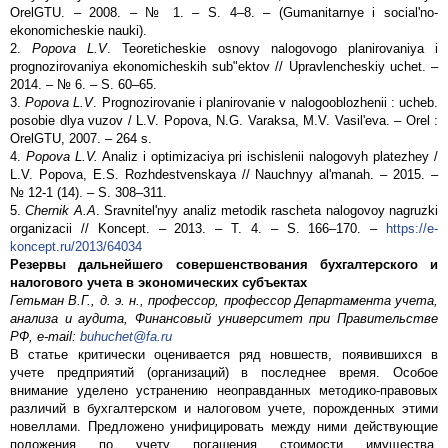
OrelGTU. – 2008. – № 1. – S. 4–8. – (Gumanitarnye i social'no-
ekonomicheskie nauki).
2.
Popova L.V
. Teoreticheskie osnovy nalogovogo planirovaniya i
prognozirovaniya ekonomicheskih sub"ektov // Upravlencheskiy uchet. –
2014. – № 6. – S. 60–65.
3.
Popova L.V
. Prognozirovanie i planirovanie v nalogooblozhenii : ucheb.
posobie dlya vuzov / L.V. Popova, N.G. Varaksa, M.V. Vasil'eva. – Orel :
OrelGTU, 2007. – 264 s.
4.
Popova L.V.
Analiz i optimizaciya pri ischislenii nalogovyh platezhey /
L.V. Popova, E.S. Rozhdestvenskaya // Nauchnyy al'manah. – 2015. –
№ 12-1 (14). – S. 308–311.
5.
Chernik A.A
. Sravnitel'nyy analiz metodik rascheta nalogovoy nagruzki
organizacii // Koncept. – 2013. – T. 4. – S. 166–170. –
https://e-
koncept.ru/2013/64034
Резервы дальнейшего совершенствования бухгалтерского и
налогового учета в экономических субъектах
Гетьман В.Г., д. э. н., профессор, профессор Департамента учета,
анализа и аудита, Финансовый университет при Правительстве
РФ, e-mail:
buhuchet@fa.ru
В статье критически оценивается ряд новшеств, появившихся в
учете предприятий (организаций) в последнее время. Особое
внимание уделено устранению неоправданных методико-правовых
различий в бухгалтерском и налоговом учете, порожденных этими
новеллами. Предложено унифицировать между ними действующие
положения по учету погашения стоимости имущества,