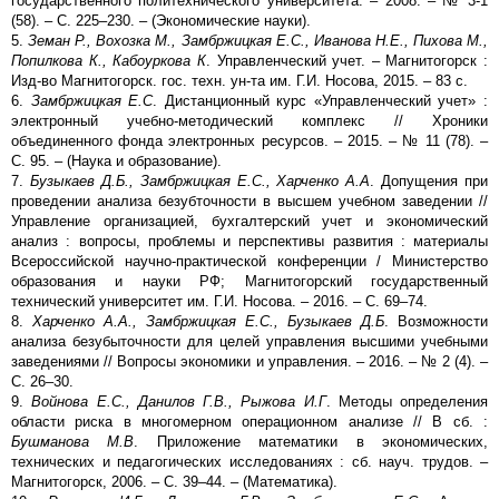
государственного политехнического университета. – 2008. – № 3-1
(58). – С. 225–230. – (Экономические науки).
5.
Земан Р., Вохозка М., Замбржицкая Е.С., Иванова Н.Е., Пихова М.,
Попилкова К., Кабоуркова К
. Управленческий учет. – Магнитогорск :
Изд-во Магнитогорск. гос. техн. ун-та им. Г.И. Носова, 2015. – 83 с.
6.
Замбржицкая Е.С
. Дистанционный курс «Управленческий учет» :
электронный учебно-методический комплекс // Хроники
объединенного фонда электронных ресурсов. – 2015. – № 11 (78). –
С. 95. – (Наука и образование).
7.
Бузыкаев Д.Б., Замбржицкая Е.С., Харченко А.А
. Допущения при
проведении анализа безубточности в высшем учебном заведении //
Управление организацией, бухгалтерский учет и экономический
анализ : вопросы, проблемы и перспективы развития : материалы
Всероссийской научно-практической конференции / Министерство
образования и науки РФ; Магнитогорский государственный
технический университет им. Г.И. Носова. – 2016. – С. 69–74.
8.
Харченко А.А., Замбржицкая Е.С., Бузыкаев Д.Б
. Возможности
анализа безубыточности для целей управления высшими учебными
заведениями // Вопросы экономики и управления. – 2016. – № 2 (4). –
С. 26–30.
9.
Войнова Е.С., Данилов Г.В., Рыжова И.Г
. Методы определения
области риска в многомерном операционном анализе // В сб. :
Бушманова М.В
. Приложение математики в экономических,
технических и педагогических исследованиях : сб. науч. трудов. –
Магнитогорск, 2006. – С. 39–44. – (Математика).