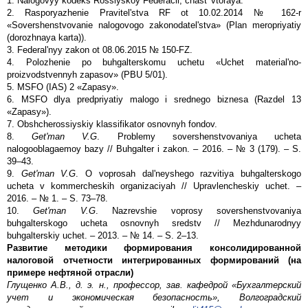
1. Nalogovyy kodeks Rossiyskoy Federacii, chast' vtoraya.
2. Rasporyazhenie Pravitel'stva RF ot 10.02.2014 № 162-r
«Sovershenstvovanie nalogovogo zakonodatel'stva» (Plan meropriyatiy
(dorozhnaya karta)).
3. Federal'nyy zakon ot 08.06.2015 № 150-FZ.
4. Polozhenie po buhgalterskomu uchetu «Uchet material'no-
proizvodstvennyh zapasov» (PBU 5/01).
5. MSFO (IAS) 2 «Zapasy».
6. MSFO dlya predpriyatiy malogo i srednego biznesa (Razdel 13
«Zapasy»).
7. Obshcherossiyskiy klassifikator osnovnyh fondov.
8.
Get'man V.G
. Problemy sovershenstvovaniya ucheta
nalogooblagaemoy bazy // Buhgalter i zakon. – 2016. – № 3 (179). – S.
39–43.
9.
Get'man V.G
. O voprosah dal'neyshego razvitiya buhgalterskogo
ucheta v kommercheskih organizaciyah // Upravlencheskiy uchet. –
2016. – № 1. – S. 73–78.
10.
Get'man V.G
. Nazrevshie voprosy sovershenstvovaniya
buhgalterskogo ucheta osnovnyh sredstv // Mezhdunarodnyy
buhgalterskiy uchet. – 2013. – № 14. – S. 2–13.
Развитие методики формирования консолидированной
налоговой отчетности интегрированных формирований (на
примере нефтяной отрасли)
Глущенко А.В., д. э. н., профессор, зав. кафедрой «Бухгалтерский
учет и экономическая безопасность», Волгоградский