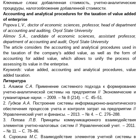
Ключевые слова
: добавленная стоимость, учетно-аналитические
процедуры, налогообложение добавленной стоимости.
Accounting and analytical procedures for the taxation of value added
of enterprise
Popova L.V., doctor of economic sciences, professor, head of department
of accounting and auditing, Oryol State University
Alimov S.A., candidate of economic sciences, assistant professor,
department of accounting and audit, Oryol State University
The article considers the accounting and analytical procedures used in
the taxation of the company's added value, as well as the form of
accounting for added value, which allows to unify the process of
assessing its value in the enterprise.
Keywords
: value added, accounting and analytical procedures, value
added taxation.
Литература
1.
Алимов С.А
. Применение системного подхода к формированию
учетно-аналитической системы на предприятии // Экономические и
гуманитарные науки. – 2009. – № 8 (214). – С. 45–51.
2.
Гудков А.А
. Построение системы информационно-аналитического
обеспечения процессов учета и контроля затрат на предприятии //
Управленческий учет и финансы. – 2013. – № 4. – С. 276–288.
3.
Попова Л.В
. Принципы коммуникационного взаимодействия
элементов учетно-налоговых систем // Управленческий учет. – 2011.
– № 11. – С. 78–86.
4.
Сорокина М.С
. Взаимодействие элементов учетной системы в