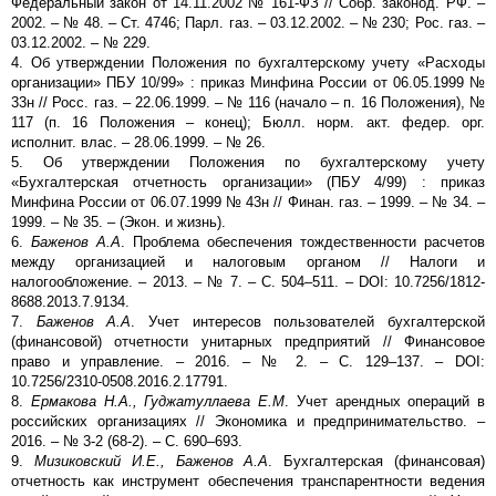
Федеральный закон от 14.11.2002 № 161-ФЗ // Собр. законод. РФ. –
2002. – № 48. – Ст. 4746; Парл. газ. – 03.12.2002. – № 230; Рос. газ. –
03.12.2002. – № 229.
4. Об утверждении Положения по бухгалтерскому учету «Расходы
организации» ПБУ 10/99» : приказ Минфина России от 06.05.1999 №
33н // Росс. газ. – 22.06.1999. – № 116 (начало – п. 16 Положения), №
117 (п. 16 Положения – конец); Бюлл. норм. акт. федер. орг.
исполнит. влас. – 28.06.1999. – № 26.
5. Об утверждении Положения по бухгалтерскому учету
«Бухгалтерская отчетность организации» (ПБУ 4/99) : приказ
Минфина России от 06.07.1999 № 43н // Финан. газ. – 1999. – № 34. –
1999. – № 35. – (Экон. и жизнь).
6.
Баженов А.А
. Проблема обеспечения тождественности расчетов
между организацией и налоговым органом // Налоги и
налогообложение. – 2013. – № 7. – C. 504–511. – DOI: 10.7256/1812-
8688.2013.7.9134.
7.
Баженов А.А
. Учет интересов пользователей бухгалтерской
(финансовой) отчетности унитарных предприятий // Финансовое
право и управление. – 2016. – № 2. – C. 129–137. – DOI:
10.7256/2310-0508.2016.2.17791.
8.
Ермакова Н.А., Гуджатуллаева Е.М
. Учет арендных операций в
российских организациях // Экономика и предпринимательство. –
2016. – № 3-2 (68-2). – С. 690–693.
9.
Мизиковский И.Е., Баженов А.А
. Бухгалтерская (финансовая)
отчетность как инструмент обеспечения транспарентности ведения