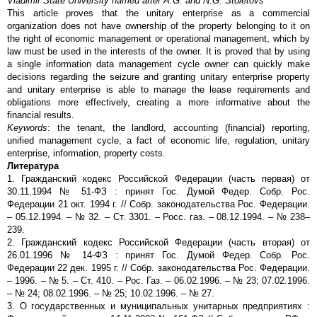
Vladimir State University named after A.G. and N.G. Stoletovs
This article proves that the unitary enterprise as a commercial
organization does not have ownership of the property belonging to it on
the right of economic management or operational management, which by
law must be used in the interests of the owner. It is proved that by using
a single information data management cycle owner can quickly make
decisions regarding the seizure and granting unitary enterprise property
and unitary enterprise is able to manage the lease requirements and
obligations more effectively, creating a more informative about the
financial results.
Keywords
: the tenant, the landlord, accounting (financial) reporting,
unified management cycle, a fact of economic life, regulation, unitary
enterprise, information, property costs.
Литература
1. Гражданский кодекс Российской Федерации (часть первая) от
30.11.1994 № 51-ФЗ : принят Гос. Думой Федер. Собр. Рос.
Федерации 21 окт. 1994 г. // Собр. законодательства Рос. Федерации.
– 05.12.1994. – № 32. – Ст. 3301. – Росс. газ. – 08.12.1994. – № 238–
239.
2. Гражданский кодекс Российской Федерации (часть вторая) от
26.01.1996 № 14-ФЗ : принят Гос. Думой Федер. Собр. Рос.
Федерации 22 дек. 1995 г. // Собр. законодательства Рос. Федерации.
– 1996. – № 5. – Ст. 410. – Рос. Газ. – 06.02.1996. – № 23; 07.02.1996.
– № 24; 08.02.1996. – № 25; 10.02.1996. – № 27.
3. О государственных и муниципальных унитарных предприятиях :