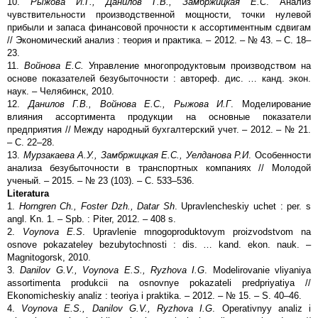
10.
Рыжова И.Г., Данилов Г.В., Замбржицкая Е.С
. Анализ
чувствительности производственной мощности, точки нулевой
прибыли и запаса финансовой прочности к ассортиментным сдвигам
// Экономический анализ : теория и практика. – 2012. – № 43. – С. 18–
23.
11.
Войнова Е.С.
Управление многопродуктовым производством на
основе показателей безубыточности : автореф. дис. … канд. экон.
наук. – Челябинск, 2010.
12.
Данилов Г.В., Войнова Е.С., Рыжова И.Г
. Моделирование
влияния ассортимента продукции на основные показатели
предприятия // Между народный бухгалтерский учет. – 2012. – № 21.
– С. 22–28.
13.
Мурзакаева А.У., Замбржицкая Е.С., Уелданова Р.И
. Особенности
анализа безубыточности в транспортных компаниях // Молодой
ученый. – 2015. – № 23 (103). – С. 533–536.
Literatura
1.
Horngren Ch., Foster Dzh., Datar Sh
. Upravlencheskiy uchet : per. s
angl. Kn. 1. – Spb. : Piter, 2012. – 408 s.
2.
Voynova E.S
. Upravlenie mnogoproduktovym proizvodstvom na
osnove pokazateley bezubytochnosti : dis. … kand. ekon. nauk. –
Magnitogorsk, 2010.
3.
Danilov G.V., Voynova E.S., Ryzhova I.G
. Modelirovanie vliyaniya
assortimenta produkcii na osnovnye pokazateli predpriyatiya //
Ekonomicheskiy analiz : teoriya i praktika. – 2012. – № 15. – S. 40–46.
4.
Voynova E.S., Danilov G.V., Ryzhova I.G
. Operativnyy analiz i