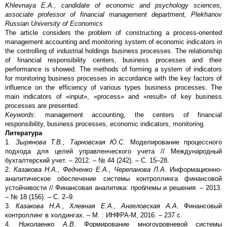
Khlevnaya Е.А., candidate of economic and psychology sciences,
associate professor of financial management department, Plekhanov
Russian University of Economics
The article considers the problem of constructing a process-oriented
management accounting and monitoring system of economic indicators in
the controlling of industrial holdings business processes. The relationship
of financial responsibility centers, business processes and their
performance is showed. The methods of forming a system of indicators
for monitoring business processes in accordance with the key factors of
influence on the efficiency of various types business processes. The
main indicators of «input», «process» and «result» of key business
processes are presented.
Keywords
: management accounting, the centers of financial
responsibility, business processes, economic indicators, monitoring.
Литература
1.
Зырянова Т.В., Тарновская Ю.С
. Моделирование процессного
подхода для целей управленческого учета // Международный
бухгалтерский учет. – 2012. – № 44 (242). – С. 15–28.
2.
Казакова Н.А., Федченко Е.А., Черепанова Л.А
. Информационно-
аналитическое обеспечение системы контроллинга финансовой
устойчивости // Финансовая аналитика: проблемы и решения. – 2013.
– № 18 (156). – C. 2–9.
3.
Казакова Н.А., Хлевная Е.А., Ангеловская А.А
. Финансовый
контроллинг в холдингах. – М. : ИНФРА-М, 2016. – 237 с.
4.
Николаенко А.В
. Формирование многоуровневой системы