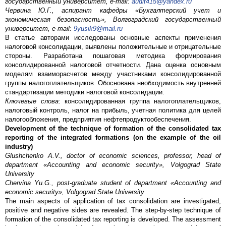
государственный университет, e-mail:
audit415@yandex.ru
Червина Ю.Г., аспирант кафедры «Бухгалтерский учет и
экономическая безопасность», Волгоградский государственный
университет, e-mail:
9yusik9@mail.ru
В статье авторами исследованы основные аспекты применения
налоговой консолидации, выявлены положительные и отрицательные
стороны. Разработана пошаговая методика формирования
консолидированной налоговой отчетности. Дана оценка основным
моделям взаиморасчетов между участниками консолидированной
группы налогоплательщиков. Обоснована необходимость внутренней
стандартизации методики налоговой консолидации.
Ключевые слова
: консолидированная группа налогоплательщиков,
налоговый контроль, налог на прибыль, учетная политика для целей
налогообложения, предприятия нефтепродуктообеспечения.
Development of the technique of formation of the consolidated tax
reporting of the integrated formations (on the example of the oil
industry)
Glushchenko A.V., doctor of economic sciences, professor, head of
department «Accounting and economic security», Volgograd State
University
Chervina Yu.G., post-graduate student of department «Accounting and
economic security», Volgograd State University
The main aspects of application of tax consolidation are investigated,
positive and negative sides are revealed. The step-by-step technique of
formation of the consolidated tax reporting is developed. The assessment