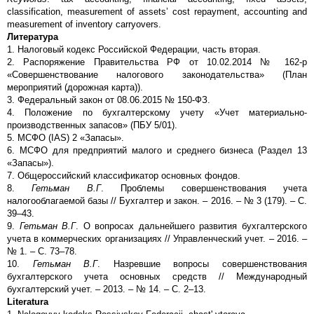
classification, measurement of assets’ cost repayment, accounting and
measurement of inventory carryovers.
Литература
1. Налоговый кодекс Российской Федерации, часть вторая.
2. Распоряжение Правительства РФ от 10.02.2014 № 162-р
«Совершенствование налогового законодательства» (План
мероприятий (дорожная карта)).
3. Федеральный закон от 08.06.2015 № 150-ФЗ.
4. Положение по бухгалтерскому учету «Учет материально-
производственных запасов» (ПБУ 5/01).
5. МСФО (IAS) 2 «Запасы».
6. МСФО для предприятий малого и среднего бизнеса (Раздел 13
«Запасы»).
7. Общероссийский классификатор основных фондов.
8.
Гетьман В.Г
. Проблемы совершенствования учета
налогооблагаемой базы // Бухгалтер и закон. – 2016. – № 3 (179). – С.
39–43.
9.
Гетьман В.Г
. О вопросах дальнейшего развития бухгалтерского
учета в коммерческих организациях // Управленческий учет. – 2016. –
№ 1. – С. 73–78.
10.
Гетьман В.Г
. Назревшие вопросы совершенствования
бухгалтерского учета основных средств // Международный
бухгалтерский учет. – 2013. – № 14. – С. 2–13.
Literatura