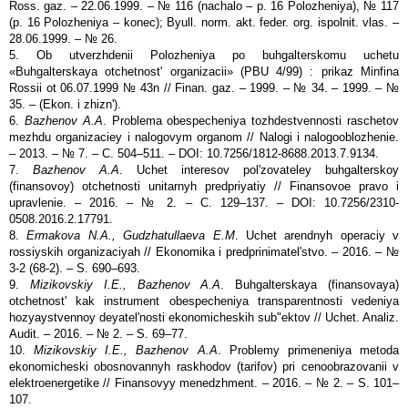
Ross. gaz. – 22.06.1999. – № 116 (nachalo – p. 16 Polozheniya), № 117
(p. 16 Polozheniya – konec); Byull. norm. akt. feder. org. ispolnit. vlas. –
28.06.1999. – № 26.
5. Ob utverzhdenii Polozheniya po buhgalterskomu uchetu
«Buhgalterskaya otchetnost' organizacii» (PBU 4/99) : prikaz Minfina
Rossii ot 06.07.1999 № 43n // Finan. gaz. – 1999. – № 34. – 1999. – №
35. – (Ekon. i zhizn').
6.
Bazhenov A.A
. Problema obespecheniya tozhdestvennosti raschetov
mezhdu organizaciey i nalogovym organom // Nalogi i nalogooblozhenie.
– 2013. – № 7. – C. 504–511. – DOI: 10.7256/1812-8688.2013.7.9134.
7.
Bazhenov A.A
. Uchet interesov pol'zovateley buhgalterskoy
(finansovoy) otchetnosti unitarnyh predpriyatiy // Finansovoe pravo i
upravlenie. – 2016. – № 2. – C. 129–137. – DOI: 10.7256/2310-
0508.2016.2.17791.
8.
Ermakova N.A., Gudzhatullaeva E.M
. Uchet arendnyh operaciy v
rossiyskih organizaciyah // Ekonomika i predprinimatel'stvo. – 2016. – №
3-2 (68-2). – S. 690–693.
9.
Mizikovskiy I.E., Bazhenov A.A
. Buhgalterskaya (finansovaya)
otchetnost' kak instrument obespecheniya transparentnosti vedeniya
hozyaystvennoy deyatel'nosti ekonomicheskih sub"ektov // Uchet. Analiz.
Audit. – 2016. – № 2. – S. 69–77.
10.
Mizikovskiy I.E., Bazhenov A.A
. Problemy primeneniya metoda
ekonomicheski obosnovannyh raskhodov (tarifov) pri cenoobrazovanii v
elektroenergetike // Finansovyy menedzhment. – 2016. – № 2. – S. 101–
107.