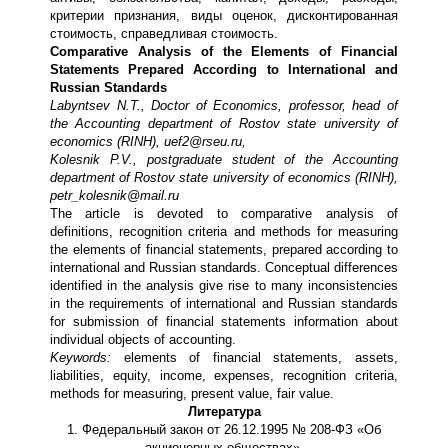
критерии признания, виды оценок, дисконтированная
стоимость, справедливая стоимость.
Comparative Analysis of the Elements of Financial
Statements Prepared According to International and
Russian Standards
Labyntsev N.T., Doctor of Economics, professor, head of
the Accounting department of Rostov state university of
economics (RINH), uef2@rseu.ru,
Kolesnik P.V., postgraduate student of the Accounting
department of Rostov state university of economics (RINH),
petr_kolesnik@mail.ru
The article is devoted to comparative analysis of
definitions, recognition criteria and methods for measuring
the elements of financial statements, prepared according to
international and Russian standards. Conceptual differences
identified in the analysis give rise to many inconsistencies
in the requirements of international and Russian standards
for submission of financial statements information about
individual objects of accounting.
Keywords:
elements of financial statements, assets,
liabilities, equity, income, expenses, recognition criteria,
methods for measuring, present value, fair value.
Литература
1. Федеральный закон от 26.12.1995 № 208-ФЗ «Об
акционерных обществах».