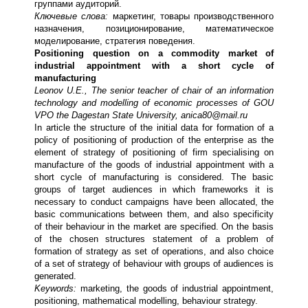
группами аудиторий.
Ключевые слова:
маркетинг, товары производственного
назначения, позиционирование, математическое
моделирование, стратегия поведения.
Positioning question on a commodity market of
industrial appointment with a short cycle of
manufacturing
Leonov U.E., The senior teacher of chair of an information
technology and modelling of economic processes of GOU
VPO the Dagestan State University, anica80@mail.ru
In article the structure of the initial data for formation of a
policy of positioning of production of the enterprise as the
element of strategy of positioning of firm specialising on
manufacture of the goods of industrial appointment with a
short cycle of manufacturing is considered. The basic
groups of target audiences in which frameworks it is
necessary to conduct campaigns have been allocated, the
basic communications between them, and also specificity
of their behaviour in the market are specified. On the basis
of the chosen structures statement of a problem of
formation of strategy as set of operations, and also choice
of a set of strategy of behaviour with groups of audiences is
generated.
Keywords:
marketing, the goods of industrial appointment,
positioning, mathematical modelling, behaviour strategy.