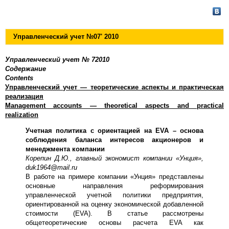
Управленческий учет №
07
' 2010
Управленческий учет №
7
2010
Содержание
Contents
Управленческий учет — теоретические аспекты и практическая
реализация
Management accounts — theoretical aspects and practical
realization
Учетная политика с ориентацией на
EVA
– основа
соблюдения баланса интересов акционеров и
менеджмента компании
Корепин Д.Ю., главный экономист компании «Унция»,
duk1964@mail.ru
В работе на примере компании «Унция» представлены
основные направления реформирования
управленческой учетной политики предприятия,
ориентированной на оценку экономической добавленной
стоимости (EVA). В статье рассмотрены
общетеоретические основы расчета EVA как