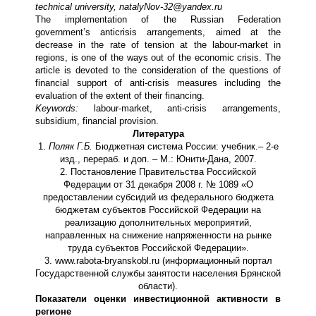
technical university, natalyNov-32@yandex.ru
The implementation of the Russian Federation
government’s anticrisis arrangements, aimed at the
decrease in the rate of tension at the labour-market in
regions, is one of the ways out of the economic crisis. The
article is devoted to the consideration of the questions of
financial support of anti-crisis measures including the
evaluation of the extent of their financing.
Keywords:
labour-market, anti-crisis arrangements,
subsidium, financial provision.
Литература
1.
Поляк Г.Б.
Бюджетная система России: учебник.– 2-е
изд., перераб. и доп. – М.: Юнити-Дана, 2007.
2. Постановление Правительства Российской
Федерации от 31 декабря 2008 г. № 1089 «О
предоставлении субсидий из федерального бюджета
бюджетам субъектов Российской Федерации на
реализацию дополнительных мероприятий,
направленных на снижение напряженности на рынке
труда субъектов Российской Федерации».
3. www.rabota-bryanskobl.ru (информационный портал
Государственной службы занятости населения Брянской
области).
Показатели оценки инвестиционной активности в
регионе