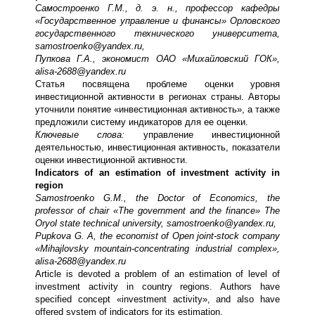
Самостроенко Г.М., д. э. н., профессор кафедры
«Государственное управление и финансы» Орловского
государственного технического университета,
samostroenko
@
yandex
.
ru
,
Пупкова Г.А., экономист ОАО «Михайловский ГОК»,
alisa
-2688@
yandex
.
ru
Статья посвящена проблеме оценки уровня
инвестиционной активности в регионах страны. Авторы
уточнили понятие «инвестиционная активность», а также
предложили систему индикаторов для ее оценки.
Ключевые слова:
управление инвестиционной
деятельностью, инвестиционная активность, показатели
оценки инвестиционной активности.
Indicators of an estimation of investment activity in
region
Samostroenko G.M., the Doctor of Economics, the
professor of chair «The government and the finance» The
Oryol state technical university, samostroenko@yandex.ru,
Pupkova G. A, the economist of Open joint-stock company
«Mihajlovsky mountain-concentrating industrial complex»,
alisa-2688@yandex.ru
Article is devoted a problem of an estimation of level of
investment activity in country regions. Authors have
specified concept «investment activity», and also have
offered system of indicators for its estimation.