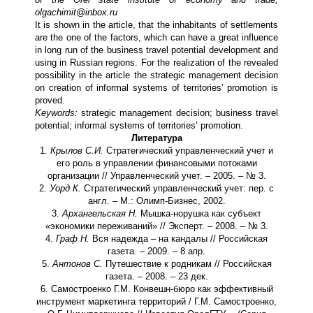
olgachimit@inbox.ru
It is shown in the article, that the inhabitants of settlements
are the one of the factors, which can have a great influence
in long run of the business travel potential development and
using in Russian regions. For the realization of the revealed
possibility in the article the strategic management decision
on creation of informal systems of territories’ promotion is
proved.
Keywords:
strategic management decision; business travel
potential; informal systems of territories’ promotion.
Литература
1.
Крылов С.И.
Стратегический управленческий учет и
его роль в управлении финансовыми потоками
организации // Управленческий учет. – 2005. – № 3.
2.
Уорд К.
Стратегический управленческий учет: пер. с
англ. – М.: Олимп-Бизнес, 2002.
3.
Архангельская Н.
Мышка-норушка как субъект
«экономики переживаний» // Эксперт. – 2008. – № 3.
4.
Граф Н.
Вся надежда – на кандалы // Российская
газета. – 2009. – 8 апр.
5.
Антонов С.
Путешествие к родникам // Российская
газета. – 2008. – 23 дек.
6. Самостроенко Г.М. Конвешн-бюро как эффективный
инструмент маркетинга территорий / Г.М. Самостроенко,