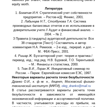
equity worth.
Литература
1.
Богатая И.Н.
Стратегический учет собственности
предприятия. – Ростов-н/Д: Феникс, 2001.
2.
Лабынцев Н.Т., Столбунова Т.А.
Система
производных балансовых отчетов и их использование в
доверительном учете // Аудит и финансовый анализ. –
2004. – № 2.
3 Правила (стандарты) аудиторской деятельности: Все
38 стандартов [Текст] / Составитель и автор
комментария Н.А. Ремизов. – 2-е изд., перераб. и доп. –
М.: ФБК-Пресс, 2001.
4.
Ришар Ж.
Бухгалтерский учет: теория и практика /
перевод. изд.; под ред. Н.В. Буровой, Т.О. Терентьевой.
– М.: Финансы и статистика, 2000.
5.
Ткач В.И., Лоран Ж.
Инициативный семинар по
России. – Париж: Европейская комиссия ЕЭС, 1997.
Некоторые варианты расчета точки безубыточности
Дранко О.И., к. ф.-м. н., доцент, Московский физико-
технический институт (МФТИ),
oleg_dranko@mail.ru
В статье рассматриваются варианты расчета точек
безубыточности в зависимости от имеющейся
экономической информации и ассортиментной политики.
В частности, учитываются расходы из прибыли, на