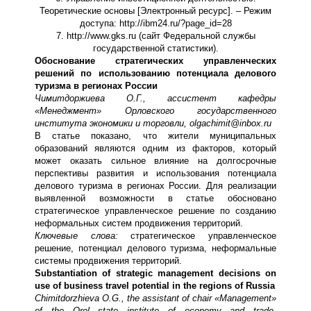
Теоретические основы [Электронный ресурс]. – Режим
доступа: http://ibm24.ru/?page_id=28
7. http://www.gks.ru (сайт Федеральной службы
государственной статистики).
Обоснование стратегических управленческих
решений по использованию потенциала делового
туризма в регионах России
Чимитдоржиева О.Г., ассистент кафедры
«Менеджмент» Орловского государственного
института экономики и торговли,
olgachimit
@
inbox
.
ru
В статье показано, что жители муниципальных
образований являются одним из факторов, который
может оказать сильное влияние на долгосрочные
перспективы развития и использования потенциала
делового туризма в регионах России. Для реализации
выявленной возможности в статье обосновано
стратегическое управленческое решение по созданию
неформальных систем продвижения территорий.
Ключевые слова:
стратегическое управленческое
решение, потенциал делового туризма, неформальные
системы продвижения территорий.
Substantiation of strategic management decisions on
use of business travel potential in the regions of Russia
Chimitdorzhieva O.G., the assistant of chair «Management»
of the Orel state institute of economy and trade,