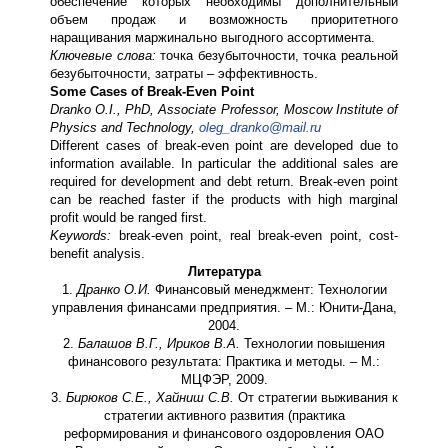
обеспечение которых необходимы дополнительный
объем продаж и возможность приоритетного
наращивания маржинально выгодного ассортимента.
Ключевые слова:
точка безубыточности, точка реальной
безубыточности, затраты – эффективность.
Some
Cases
of
Break
-
Even
Point
Dranko O.I., PhD, Associate Professor, Moscow Institute of
Physics and Technology,
oleg_dranko@mail.ru
Different cases of break-even point are developed due to
information available. In particular the additional sales are
required for development and debt return. Break-even point
can be reached faster if the products with high marginal
profit would be ranged first.
Keywords:
break-even point, real break-even point, cost-
benefit analysis.
Литература
1.
Дранко О.И.
Финансовый менеджмент: Технологии
управления финансами предприятия. – М.: Юнити-Дана,
2004.
2.
Балашов В.Г., Ириков В.А.
Технологии повышения
финансового результата: Практика и методы. – М.:
МЦФЭР, 2009.
3.
Бирюков С.Е., Хайниш С.В.
От стратегии выживания к
стратегии активного развития (практика
реформирования и финансового оздоровления ОАО