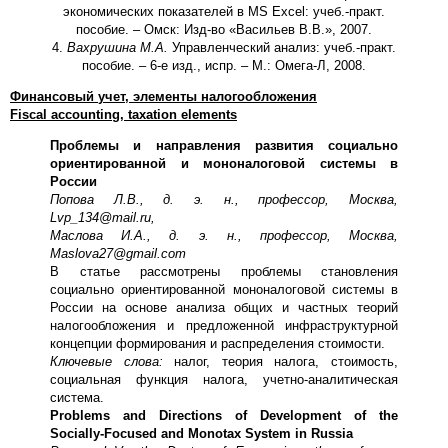
экономических показателей в MS Excel: учеб.-практ.
пособие. – Омск: Изд-во «Васильев В.В.», 2007.
4.
Вахрушина М.А.
Управленческий анализ: учеб.-практ.
пособие. – 6-е изд., испр. – М.: Омега-Л, 2008.
Финансовый
учет
,
элементы
налогообложения
Fiscal accounting, taxation elements
Проблемы и направления развития социально
ориентированной и мононалоговой системы в
России
Попова Л.В., д. э. н., профессор, Москва,
Lvp_134@mail.ru,
Маслова И.А., д. э. н., профессор, Москва,
Maslova27@gmail.com
В статье рассмотрены проблемы становления
социально ориентированной мононалоговой системы в
России на основе анализа общих и частных теорий
налогообложения и предложенной инфраструктурной
концепции формирования и распределения стоимости.
Ключевые слова:
налог, теория налога, стоимость,
социальная функция налога, учетно-аналитическая
система.
Problems and Directions of Development of the
Socially-Focused and Monotax System in Russia