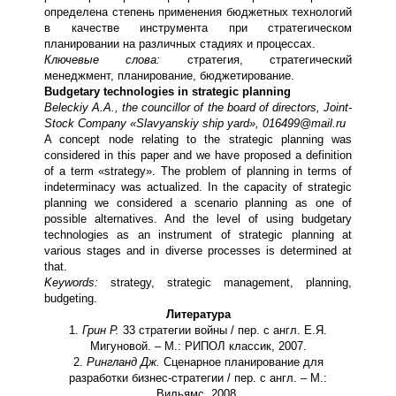
определена степень применения бюджетных технологий
в качестве инструмента при стратегическом
планировании на различных стадиях и процессах.
Ключевые слова:
стратегия, стратегический
менеджмент, планирование, бюджетирование.
Budgetary technologies in strategic planning
Beleckiy A.A., the councillor of the board of directors, Joint-
Stock Company «Slavyanskiy ship yard», 016499@mail.ru
A concept node relating to the strategic planning was
considered in this paper and we have proposed a definition
of a term «strategy». The problem of planning in terms of
indeterminacy was actualized. In the capacity of strategic
planning we considered a scenario planning as one of
possible alternatives. And the level of using budgetary
technologies as an instrument of strategic planning at
various stages and in diverse processes is determined at
that.
Keywords:
strategy, strategic management, planning,
budgeting.
Литература
1.
Грин Р.
33 стратегии войны / пер. с англ. Е.Я.
Мигуновой. – М.: РИПОЛ классик, 2007.
2.
Рингланд Дж.
Сценарное планирование для
разработки бизнес-стратегии / пер. с англ. – М.:
Вильямс, 2008.