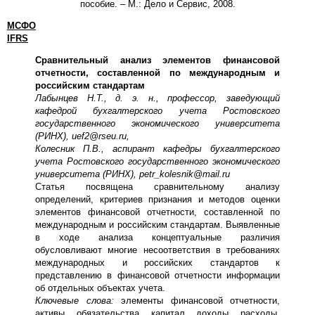
пособие. – М.: Дело и Сервис, 2008.
МСФО
IFRS
Сравнительный анализ элементов финансовой
отчетности, составленной по международным и
российским стандартам
Лабынцев Н.Т., д. э. н., профессор, заведующий
кафедрой бухгалтерского учета Ростовского
государственного экономического университета
(РИНХ),
uef
2@
rseu
.
ru
,
Колесник П.В., аспирант кафедры бухгалтерского
учета Ростовского государственного экономического
университета (РИНХ),
petr
_
kolesnik
@
mail
.
ru
Статья посвящена сравнительному анализу
определений, критериев признания и методов оценки
элементов финансовой отчетности, составленной по
международным и российским стандартам. Выявленные
в ходе анализа концептуальные различия
обусловливают многие несоответствия в требованиях
международных и российских стандартов к
представлению в финансовой отчетности информации
об отдельных объектах учета.
Ключевые слова:
элементы финансовой отчетности,
активы, обязательства, капитал, доходы, расходы,