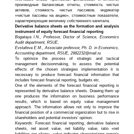
производные балансовые отчеты, стоимость чистых
активов, стоимость чистых пассивов, индикатор
«чистые пассивы на акцию», стоимостные показатели,
характеризующие величину собственного капитала.
Derivative balance sheets as the formation and analysis
instrument of equity forecast financial reporting
Bogataya I.N., Professor, Doctor of Science, Economics
Audit department, RSUE,
Evstafeva E.M., Associate professor, Ph. D. in Economics,
Accounting department, RSUE, 2982232@mail.ru
To optimize the process of strategic and tactical
management decisionmaking, to assess the potential
effects of the chosen strategies implementation it is
necessary to produce forecast financial information that
includes forecast financial reporting, budgets etc.
One of the elements of the forecast financial reporting is
represented by derivative balance sheets. Drawing them up
one produces the information on business performance
results, which is based on equity value management
approach. The information allows not only to improve the
financial position of a commercial organization but to rise in
shareholders and potential investors’ opinion.
Keywords:
Forecast financial reporting, derivative balance
sheets, net asset value, net liability value, ratio «net
liabilities per share», value indicator characterizing owner’s