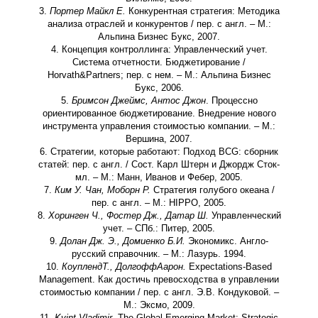
3.
Портер Майкл Е.
Конкурентная стратегия: Методика
анализа отраслей и конкурентов / пер. с англ. – М.:
Альпина Бизнес Букс, 2007.
4. Концепция контроллинга: Управленческий учет.
Система отчетности. Бюджетирование /
Horvath&Partners; пер. с нем. – М.: Альпина Бизнес
Букс, 2006.
5.
Бримсон Джеймс, Антос Джон
. Процессно
ориентированное бюджетирование. Внедрение нового
инструмента управления стоимостью компании. – М.:
Вершина, 2007.
6. Стратегии, которые работают: Подход BCG: сборник
статей: пер. с англ. / Сост. Карл Штерн и Джордж Сток-
мл. – М.: Манн, Иванов и Фебер, 2005.
7.
Ким У. Чан, Моборн Р.
Стратегия голубого океана /
пер. с англ. – М.: HIPPO, 2005.
8.
Хоринген Ч., Фостер Дж., Датар Ш.
Управленческий
учет. – СПб.: Питер, 2005.
9.
Долан Дж. Э., Домиенко Б.И.
Экономикс. Англо-
русский справочник. – М.: Лазурь. 1994.
10.
Коупленд
Т
.,
Долгофф
Аарон
.
Expectations-Based
Management. Как достичь превосходства в управлении
стоимостью компании / пер. с англ. Э.В. Кондуковой. –
М.: Эксмо, 2009.
11.
Kvint Vladimir.
The Global Emerging Market: Strategic