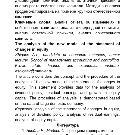
дивидендной политики, анализ остаточной прибыли и
анализ роста собственного капитала. Методика анализа
продемонстрирована на примере крупной отечественной
компании.
Ключевые слова:
анализ отчета об изменениях в
собственном капитале, анализ дивидендной политики,
анализ остаточной прибыли, анализ собственного
капитала.
The analysis of the new model of the statement of
changes in equity
Shigaev A.I., candidate of economic sciences, senior
lecturer, School of management accounting and controlling,
Kazan state finance and economics institute,
ashigaev@rambler.ru
The article considers the concept and the procedure of the
analysis of the new model of the statement of changes in
equity. This statement provides data for the analysis of
dividend policy, residual earnings and growth in equity
capital. The procedure of analysis is demonstrated based
on the data of large domestic company.
Keywords:
analysis of the statement of changes in equity,
analysis of dividend policy, analysis of residual earnings,
analysis of equity capital.
Литература
1.
Брейли Р., Майерс С.
Принципы корпоративных