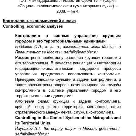
О.Г. Чимитдоржиева // Известия ОрелГТУ. – (Серия
«Социально-экономические и гуманитарные науки»). –
2008. – № 4.
Контроллинг, экономический анализ
Controlling, economic analyses
Контроллинг в системе управления крупным
городом и его территориальными единицами
Байдаков С.Л., к. ю. н., заместитель мэра Москвы в
Правительстве Москвы, serfalk@rambler.ru
Рассмотрены проблемы управления крупным городом и
его территориями. В качестве концепции и методологии
информационно-аналитической поддержки процесса
управления предложено использовать контроллинг.
Приведено описание функции и задачи контроллинга, а
также рассмотрены вопросы позиционирования службы
контроллинга в системе управления городом и его
территориальными единицами.
Ключевые слова:
функции и задачи контроллинга,
крупный город и его территории, мегаполис, офис
стратегического менеджмента, служба контроллинга.
Controlling in the Control System of the Metropolis and
its Territorial Units
Baydakov S.L. the deputy mayor in Moscow government,
serfalk@rambler.ru