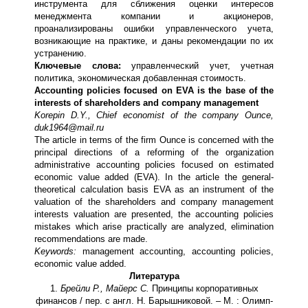
инструмента для сближения оценки интересов
менеджмента компании и акционеров,
проанализированы ошибки управленческого учета,
возникающие на практике, и даны рекомендации по их
устранению.
Ключевые слова:
управленческий учет, учетная
политика, экономическая добавленная стоимость.
Accounting policies focused on EVA is the base of the
interests of shareholders and company management
Korepin D.Y., Chief economist of the company Ounce,
duk1964@mail.ru
The article in terms of the firm Ounce is concerned with the
principal directions of a reforming of the organization
administrative accounting policies focused on estimated
economic value added (EVA). In the article the general-
theoretical calculation basis EVA as an instrument of the
valuation of the shareholders and company management
interests valuation are presented, the accounting policies
mistakes which arise practically are analyzed, elimination
recommendations are made.
Keywords:
management accounting, accounting policies,
economic value added.
Литература
1.
Брейли Р., Майерс С.
Принципы корпоративных
финансов / пер. с англ. Н. Барышниковой. – М. : Олимп-