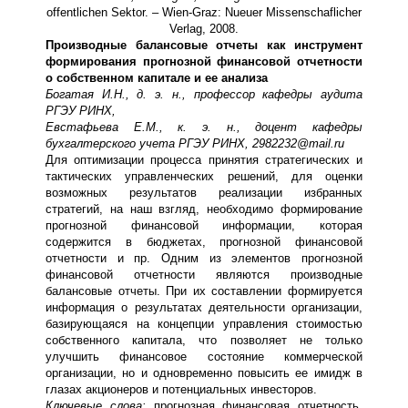
offentlichen Sektor. – Wien-Graz: Nueuer Missenschaflicher
Verlag, 2008.
Производные балансовые отчеты как инструмент
формирования прогнозной финансовой отчетности
о собственном капитале и ее анализа
Богатая И.Н., д. э. н., профессор кафедры аудита
РГЭУ РИНХ,
Евстафьева Е.М., к. э. н., доцент кафедры
бухгалтерского учета РГЭУ РИНХ, 2982232@
mail
.
ru
Для оптимизации процесса принятия стратегических и
тактических управленческих решений, для оценки
возможных результатов реализации избранных
стратегий, на наш взгляд, необходимо формирование
прогнозной финансовой информации, которая
содержится в бюджетах, прогнозной финансовой
отчетности и пр. Одним из элементов прогнозной
финансовой отчетности являются производные
балансовые отчеты. При их составлении формируется
информация о результатах деятельности организации,
базирующаяся на концепции управления стоимостью
собственного капитала, что позволяет не только
улучшить финансовое состояние коммерческой
организации, но и одновременно повысить ее имидж в
глазах акционеров и потенциальных инвесторов.
Ключевые слова:
прогнозная финансовая отчетность,