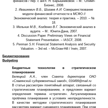
финансов / пер. с англ. Н. Барышниковой. – М.: Олимп-
Бизнес, 2008.
2.
Ивашкевич В.Б., Шигаев А.И.
Совершенствование
модели финансовой отчетности в МСФО //
Экономический анализ: теория и практика. – 2010. – №
18.
3.
Мельник М.В., Когденко В.Г.
Экономический анализ в
аудите. – М.: Юнити-Дана, 2007.
4. Discussion Paper. Preliminary Views on Financial
Statement Presentation. – IASCF, 2008.
5.
Penman S.H.
Financial Statement Analysis and Security
Valuation. – 3rd ed. – McGraw-Hill / Irwin, 2007.
Бюджетирование
Budgeting
Бюджетные технологии в стратегическом
планировании
Белецкий А.А., член Совета директоров ОАО
«Славянский судоремонтный завод», 016499@
mail
.
ru
В статье рассмотрен понятийный аппарат, связанный со
стратегическим планированием, и предложен вариант
определения термина «стратегия». Актуализирована
проблема планирования в условиях неопределенности.
В качестве методики стратегического планирования
рассмотрен вариант сценарного планирования. При этом