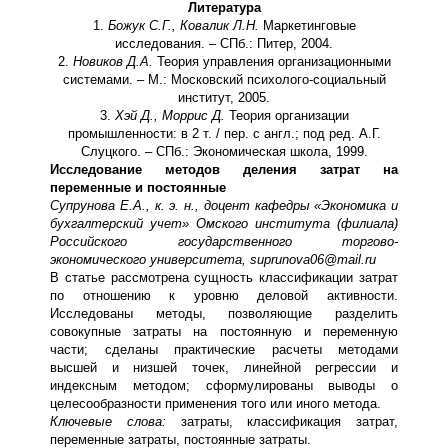
Литература
1.
Божук С.Г., Ковалик Л.Н.
Маркетинговые
исследования. – СПб.: Питер, 2004.
2.
Новиков Д.А.
Теория управления организационными
системами. – М.: Московский психолого-социальный
институт, 2005.
3.
Хэй Д., Моррис Д.
Теория организации
промышленности: в 2 т. / пер. с англ.; под ред. А.Г.
Слуцкого. – СПб.: Экономическая школа, 1999.
Исследование методов деления затрат на
переменные и постоянные
Супрунова Е.А., к. э. н., доцент кафедры «Экономика и
бухгалтерский учет» Омского института (филиала)
Российского государственного торгово-
экономического университета,
suprunova
06@
mail
.
ru
В статье рассмотрена сущность классификации затрат
по отношению к уровню деловой активности.
Исследованы методы, позволяющие разделить
совокупные затраты на постоянную и переменную
части; сделаны практические расчеты методами
высшей и низшей точек, линейной регрессии и
индексным методом; сформулированы выводы о
целесообразности применения того или иного метода.
Ключевые слова:
затраты, классификация затрат,
переменные затраты, постоянные затраты.