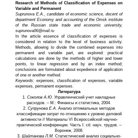
Research of Methods of Classification of Expenses on
Variable and Permanent
Suprunova E.A., candidate of economic science, docent of
department Economy and accounting of the Omsk institute
of the Russian state trade and economic university,
suprunova06@mail.ru
In the article essence of classification of expenses is
considered in relation to the level of business activity.
Methods, allowing to divide the combined expenses into
permanent and variable part, are explored: practical
calculations are done by the methods of higher and lower
points, to linear regression and by an index method;
conclusions are formulated about expedience of application
of one or another method.
Keywords:
expenses, classification of expenses, variable
expenses, permanent expenses.
Литература
1.
Соколов А.Ю.
Управленческий учет накладных
расходов. – М.: Финансы и статистика, 2004.
2.
Супрунова Е.А.
Анализ оптимальных методов
классификации затрат по отношению к уровню деловой
активности // Материалы VI Всероссийской научно-
практической конференции. Часть I: сб. науч. трудов. –
Воронеж, 2008.
3.
Шайтанова Л.М.
Статистический анализ социально-