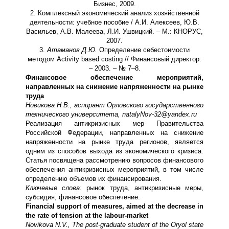
Бизнес, 2009.
2. Комплексный экономический анализ хозяйственной
деятельности: учебное пособие / А.И. Алексеев, Ю.В.
Васильев, А.В. Малеева, Л.И. Ушвицкий. – М.: КНОРУС,
2007.
3.
Атаманов Д.Ю.
Определение себестоимости
методом Activity based costing // Финансовый директор.
– 2003. – № 7–8.
Финансовое обеспечение мероприятий,
направленных на снижение напряженности на рынке
труда
Новикова Н.В., аспирант Орловского государственного
технического университета,
natalyNov
-32@
yandex
.
ru
Реализация антикризисных мер Правительства
Российской Федерации, направленных на снижение
напряженности на рынке труда регионов, является
одним из способов выхода из экономического кризиса.
Статья посвящена рассмотрению вопросов финансового
обеспечения антикризисных мероприятий, в том числе
определению объемов их финансирования.
Ключевые слова:
рынок труда, антикризисные меры,
субсидия, финансовое обеспечение.
Financial support of measures, aimed at the decrease in
the rate of tension at the labour-market
Novikova N.V., The post-graduate student of the Oryol state