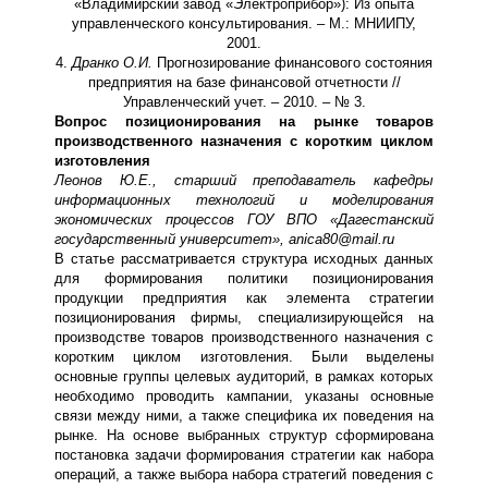
«Владимирский завод «Электроприбор»): Из опыта
управленческого консультирования. – М.: МНИИПУ,
2001.
4.
Дранко О.И.
Прогнозирование финансового состояния
предприятия на базе финансовой отчетности //
Управленческий учет. – 2010. – № 3.
Вопрос позиционирования на рынке товаров
производственного назначения с коротким циклом
изготовления
Леонов Ю.Е., старший преподаватель кафедры
информационных технологий и моделирования
экономических процессов ГОУ ВПО «Дагестанский
государственный университет»,
anica
80@
mail
.
ru
В статье рассматривается структура исходных данных
для формирования политики позиционирования
продукции предприятия как элемента стратегии
позиционирования фирмы, специализирующейся на
производстве товаров производственного назначения с
коротким циклом изготовления. Были выделены
основные группы целевых аудиторий, в рамках которых
необходимо проводить кампании, указаны основные
связи между ними, а также специфика их поведения на
рынке. На основе выбранных структур сформирована
постановка задачи формирования стратегии как набора
операций, а также выбора набора стратегий поведения с