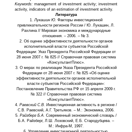
Keywords:
management of investment activity; investment
activity, indicators of an estimation of investment activity.
Литература
1.
Лукашин Ю.
Факторы инвестиционной
привлекательности регионов России / Ю. Лукашин, Л.
Рахлина // Мировая экономика и международные
отношения. – 2006. – № 3.
2. Об оценке эффективности деятельности органов
исполнительной власти субъектов Российской
Федерации: Указ Президента Российской Федерации от
28 июня 2007 г. № 825 // Справочная правовая система
«КонсультантПлюс».
3. О мерах по реализации Указа Президента Российской
Федерации от 28 июня 2007 г. № 825 «Об оценке
эффективности деятельности органов исполнительной
власти субъектов Российской Федерации»:
Постановление Правительства РФ от 15 апреля 2009 г.
№ 322 // Справочная правовая система
«КонсультантПлюс».
4.
Раевский С.В.
Инвестиционная активность в регионе /
С.В. Раевский, А.Г. Третьяков. – М.: Экономика, 2006.
5.
Райзберг Б.А.
Современный экономический словарь /
Б.А. Райзберг, Л.Ш. Лозовский, Е.Б. Стародубцева. –
М.: Инфра-М, 1997.
6. Управление инвестиционной деятельностью.