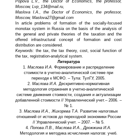
Popova L.V., the Doctor of Economics, the professor,
Moscow, Lvp_134@mail.ru,
Maslova I.A., the Doctor of Economics, the professor,
Moscow, Maslova27@gmail.com
In article problems of formation of the socially-focused
monotax system in Russia on the basis of the analysis of
the general and private theories of the taxation and the
offered infrastructural concept of formation and cost
distribution are considered.
Keywords:
the tax, the tax theory, cost, social function of
the tax, registration-analytical system.
Литература
1.
Маслова И.А.
Формирование и распределение
стоимости в учетно-аналитической системе при
переходе к МСФО. – Тула: ТулГУ, 2005.
2.
Маслова И.А.
Дескриптивно-нормативная
методология отражения в учетно-аналитической
системе движения стоимости, создания и актуализации
добавленной стоимости // Управленческий учет.– 2006. –
№ 1.
3.
Маслова И.А., Жихорева Т.А.
Развитие налоговых
отношений от истоков до переходной экономики России
// Управленческий учет. – 2007. – № 5.
4.
Попова Л.В., Маслова И.А., Дрожжина И.А.
Методология и методика исчисления налогов: учеб.