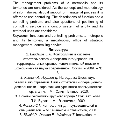
The management problems of a metropolis and its
territories are considered. As the concept and methodology
of information-analytical support of managerial process it is
offered to use controlling. The descriptions of function and a
controlling problem, and also questions of positioning of
controlling service in a control system of a city and its
territorial units are considered.
Keywords:
functions and controlling problems, a metropolis
and its territories, a megalopolis, office of strategic
management, controlling service.
Литература
1.
Байдаков С.Л.
Контроллинг в системе
стратегического и оперативного управления
территориальных органов исполнительной власти //
Экономическая наука современной России. – 2009. – №
3.
2.
Каплан Р., Нортон Д.
Награда за блестящую
реализацию стратегии. Связь стратегии и операционной
деятельности – гарантия конкурентного преимущества:
пер. с англ. – М.: Олимп-Бизнес, 2010.
3. Основы экономики крупного города / Рук. авт. колл.
П.И. Бурак. – М.: Экономика, 2009.
4.
Фалько С.Г.
Контроллинг для руководителей и
специалистов. – М.: Финансы и статистика, 2008.
5.
Biwald P., Dearing E., Weninger T.
Innovation im