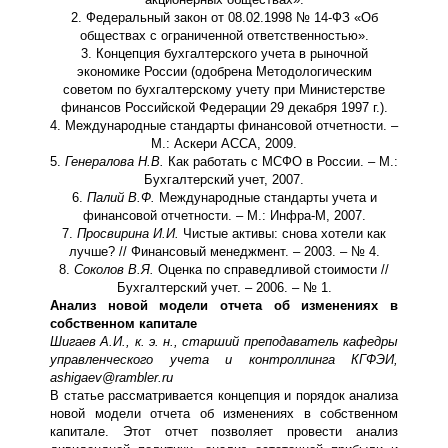
2. Федеральный закон от 08.02.1998 № 14-ФЗ «Об
обществах с ограниченной ответственностью».
3. Концепция бухгалтерского учета в рыночной
экономике России (одобрена Методологическим
советом по бухгалтерскому учету при Министерстве
финансов Российской Федерации 29 декабря 1997 г.).
4. Международные стандарты финансовой отчетности. –
М.: Аскери АССА, 2009.
5.
Генералова Н.В.
Как работать с МСФО в России. – М.:
Бухгалтерский учет, 2007.
6.
Палий В.Ф.
Международные стандарты учета и
финансовой отчетности. – М.: Инфра-М, 2007.
7.
Просвирина И.И.
Чистые активы: снова хотели как
лучше? // Финансовый менеджмент. – 2003. – № 4.
8.
Соколов В.Я.
Оценка по справедливой стоимости //
Бухгалтерский учет. – 2006. – № 1.
Анализ новой модели отчета об изменениях в
собственном капитале
Шигаев А.И., к. э. н., старший преподаватель кафедры
управленческого учета и контроллинга КГФЭИ,
ashigaev
@
rambler
.
ru
В статье рассматривается концепция и порядок анализа
новой модели отчета об изменениях в собственном
капитале. Этот отчет позволяет провести анализ