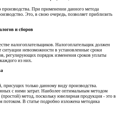
ого производства. При применении данного метода
изводство. Это, в свою очередь, позволяет приблизить
логов и сборов
честве налогоплательщиков. Налогоплательщик должен
ют ситуации невозможности в установленные сроки
ов, регулирующих порядок изменения сроков уплаты
каждого из них.
ва
, присущих только данному виду производства.
анных с ними затрат. Наиболее оптимальным методом
(простой) метод, поскольку ювелирная продукция - это в
м потоком. В статье подробно изложена методика