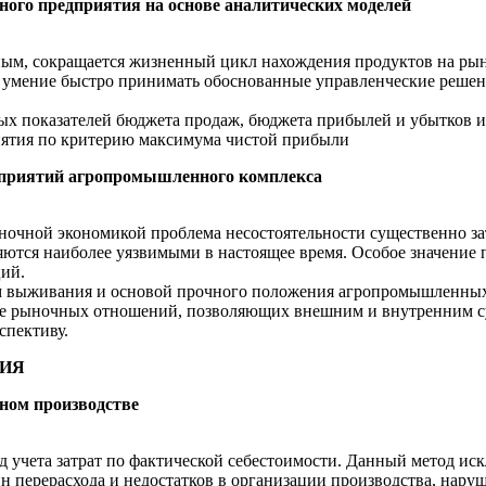
ого предприятия на основе аналитических моделей
чным, сокращается жизненный цикл нахождения продуктов на ры
 умение быстро принимать обоснованные управленческие решен
ых показателей бюджета продаж, бюджета прибылей и убытков и
иятия по критерию максимума чистой прибыли
дприятий агропромышленного комплекса
ночной экономикой проблема несостоятельности существенно з
яются наиболее уязвимыми в настоящее время. Особое значение
ций.
 выживания и основой прочного положения агропромышленных пр
ме рыночных отношений, позволяющих внешним и внутренним с
спективу.
НИЯ
вном производстве
 учета затрат по фактической себестоимости. Данный метод иск
н перерасхода и недостатков в организации производства, нару