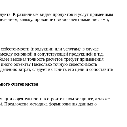
одукта. К различным видам продуктов и услуг применимы
 делением, калькулирование с эквивалентными числами,
себестоимости (продукции или услугам); в случае
 между основной и сопутствующей продукцией и т.д.
более высокая точность расчетов требует применения
и иного объекта? Насколько точную себестоимость
делению затрат, следует выяснить его цели и сопоставить
ного счетоводства
ации о деятельности в строительном холдинге, а также
й. Предложена методика формирования данных о