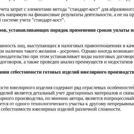
учета затрат с элементами метода "стандарт-кост" для абразивн
ь напрямую на финансовые результаты деятельности, а не на про
системе учета "стандарт-кост".
ов, устанавливающих порядок применения сроков уплаты на
занность лиц, выступающих в налоговых правоотношениях в ка
ри наличии такого желания - досрочно. Однако иногда возника
онодательство при этом устанавливает виды налоговых договор
договоров, а также проведен анализ преимуществ и недостатков 
ния себестоимости готовых изделий ювелирного производст
сти ювелирного изделия содержит ряд отраслевых особенностей
елий является детальный учет драгоценных материалов и связ
рного производства, по мнению автора, является попроцессный 
ется от одного технологического участка к другому непрерывны
 себестоимости ювелирных изделий различной сложности.