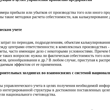
азмера прибыли или убытков от производства того или иного пр
ны такие методики расчета себестоимости, как калькулирование
ческом учете
затрат по периодам, подразделениям, объектам калькулирования 
ежду центрами ответственности; в комплексных производствах -
счеты, часто имеющие дело с некоторыми условностями. Причем 
е таких вопросов: нужна ли фактическая себестоимость того ил
ля, ценообразования и др.? В любом случае, приступая к распре
идаемым эффектом от ее применения.
оительных холдингах во взаимосвязях с системой националь
ы управленческого учета в целях получения необходимой информ
о интегрированной структуры в достижении поставленных целе
ели национального счетоводства.