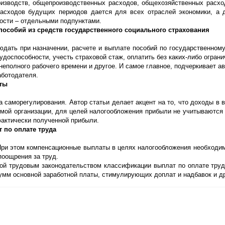
роизводств, общепроизводственных расходов, общехозяйственных расхо
асходов будущих периодов дается для всех отраслей экономики, а 
ности – отдельными подпунктами.
пособий из средств государственного социального страхования
юдать при назначении, расчете и выплате пособий по государственном
доспособности, учесть страховой стаж, оплатить без каких-либо огран
неполного рабочего времени и другое. И самое главное, подчеркивает а
ботодателя.
аты
 саморегулирования. Автор статьи делает акцент на то, что доходы в 
ой организации, для целей налогообложения прибыли не учитываются 
фактически полученной прибыли.
 по оплате труда
При этом компенсационные выплаты в целях налогообложения необходим
поощрения за труд.
ной трудовым законодательством классификации выплат по оплате труд
сумм основной заработной платы, стимулирующих доплат и надбавок и д