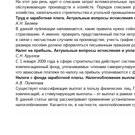
На этот раз речь идет о списании затрат вспомогательных п
обслуживающих производств и хозяйств. Порядок списания р
хозяйства, капитального строительства и угольной промышлен
Труд и заработная плата. Актуальные вопросы исчисления 
А.Н. Беляев
В данной публикации напоминается, какие правила нужно собл
страхованию. А именно: проверить представленный листок нетру
в связи с несчастным случаем на производстве, учесть график 
размера пособия должно оформляться письменным приказом ра
Налог на прибыль. Актуальные вопросы исчисления и упл
С.Н. Круглов
С 1 января 2009 года в сфере строительства действует система
компенсационный фонд, уплачиваемых членами саморегулируем
что авансовые платежи по налогу на прибыль уплачиваются с 
Налоги с фонда заработной платы. Налогообложение выплат
А.В. Полетаев
Существует классификация выплат в пользу физических лиц. 
компенсаций, а стимулирующие выплаты – от выплат в рамках 
В данной статье автор рассматривает применение установлен
налогообложения. Касается он, в частности, налогообложения 