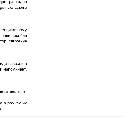
дов, расходов
для сельского
у социальному
ичений пособия
втор, снижение
виде взносов в
и напоминает,
о отличать от
а в рамках их
р.