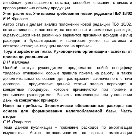
линейным, уменьшаемого остатка, способом списания стоимости
пропорционально объему продукции.
Учет расчетов. Учитываем требования новой редакции ПБУ 18/02
Е.Н. Фролова
Автор статьи делает анализ положений новой редакции ПБУ 18/02,
останавливаясь, в частности, на постоянных и временных разницах,
образующихся из-за различных вариантов признания доходов и (или)
расходов в бухгалтерском и налоговом учете; на активах и
обязательствах; на текущем налоге на прибыль.
Труд и заработная плата. Руководитель организации - аспекты от
приема до увольнения
В.Н. Калинина
Особый статус руководителя предполагает собой специфику
трудовых отношений, особые правила приема на работу, а также
дополнительные основания для расторжения заключенного с ним
договора - предисловие данной статьи плавно переходит в
конкретные процедуры, которые применяются при приеме и
увольнении руководителя. Расчеты компенсации при увольнении
даны на конкретных примерах.
Налог на прибыль. Экономически обоснованные расходы как
основа для формирования налогооблагаемой базы. Часть
вторая
С.Н. Панфилов
Тема данной публикации – признание расходов по амортизации
имущества. Автор останавливается на сроках амортизации