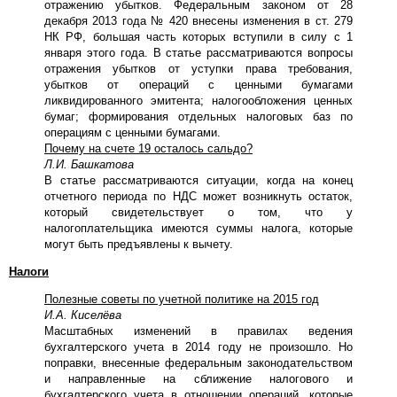
отражению убытков. Федеральным законом от 28
декабря 2013 года № 420 внесены изменения в ст. 279
НК РФ, большая часть которых вступили в силу с 1
января этого года. В статье рассматриваются вопросы
отражения убытков от уступки права требования,
убытков от операций с ценными бумагами
ликвидированного эмитента; налогообложения ценных
бумаг; формирования отдельных налоговых баз по
операциям с ценными бумагами.
Почему на счете 19 осталось сальдо?
Л.И. Башкатова
В статье рассматриваются ситуации, когда на конец
отчетного периода по НДС может возникнуть остаток,
который свидетельствует о том, что у
налогоплательщика имеются суммы налога, которые
могут быть предъявлены к вычету.
Налоги
Полезные советы по учетной политике на 2015 год
И.А. Киселёва
Масштабных изменений в правилах ведения
бухгалтерского учета в 2014 году не произошло. Но
поправки, внесенные федеральным законодательством
и направленные на сближение налогового и
бухгалтерского учета в отношении операций, которые