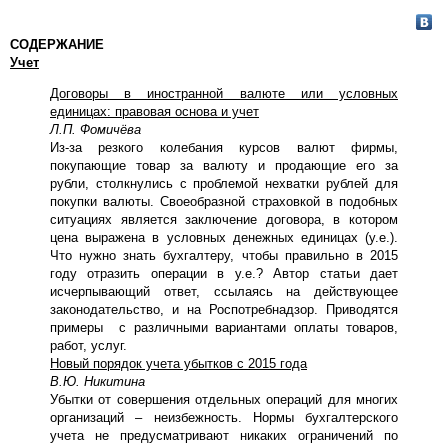
СОДЕРЖАНИЕ
Учет
Договоры в иностранной валюте или условных
единицах: правовая основа и учет
Л.П. Фомичёва
Из-за резкого колебания курсов валют фирмы,
покупающие товар за валюту и продающие его за
рубли, столкнулись с проблемой нехватки рублей для
покупки валюты. Своеобразной страховкой в подобных
ситуациях является заключение договора, в котором
цена выражена в условных денежных единицах (у.е.).
Что нужно знать бухгалтеру, чтобы правильно в 2015
году отразить операции в у.е.? Автор статьи дает
исчерпывающий ответ, ссылаясь на действующее
законодательство, и на Роспотребнадзор. Приводятся
примеры с различными вариантами оплаты товаров,
работ, услуг.
Новый порядок учета убытков с 2015 года
В.Ю. Никитина
Убытки от совершения отдельных операций для многих
организаций – неизбежность. Нормы бухгалтерского
учета не предусматривают никаких ограничений по