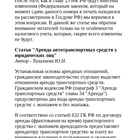
После того, как в главу 25 НК РФ будут внесены
изменения (Федеральным законом, который на
момент сдачи данного номера в печать находился
на рассмотрении в Госдуме РФ) мы вернемся к
этим вопросам. В данной же статье мы обратим
внимание читателей только на те особенности
налогового учета, которые, скорее всего изменены
не будут.
Статья "Аренда автотранспортных средств у
юридических лиц"
Автор - Талалаева Ю.Н.
Устанавливая основы арендных отношений,
гражданское законодательство отдельно выделяет
отношения аренды транспортных средств.
Гражданским кодексом РФ (параграф 3 "Аренда
транспортных средств" главы 34 "Аренда")
предусмотрены два вида аренды транспортных
средств: с экипажем и без экипажа.
В соответствии со статьей 632 ГК РФ по договору
аренды (фрахтования на время) транспортного
средства с экипажем арендодатель предоставляет
арендатору транспортное средство за плату во
временное владение и пользование и оказывает