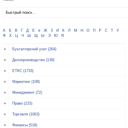
А
Б
В
Г
Д
Е
ё
Ж
З
И
К
Л
М
Н
О
П
Р
С
Т
У
Ф
Х
Ц
Ч
Ш
Щ
Ы
Э
Ю
Я
Бухгалтерский учет
(264)
Делопроизводство
(139)
ЕТКС
(1733)
Маркетинг
(108)
Менеджмент
(72)
Право
(215)
Торговля
(1063)
Финансы
(518)