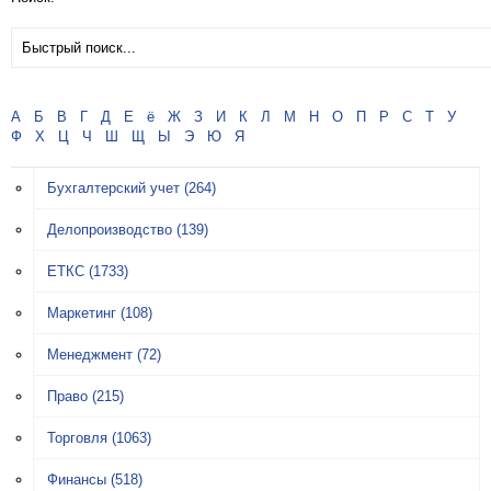
А
Б
В
Г
Д
Е
ё
Ж
З
И
К
Л
М
Н
О
П
Р
С
Т
У
Ф
Х
Ц
Ч
Ш
Щ
Ы
Э
Ю
Я
Бухгалтерский учет
(264)
Делопроизводство
(139)
ЕТКС
(1733)
Маркетинг
(108)
Менеджмент
(72)
Право
(215)
Торговля
(1063)
Финансы
(518)