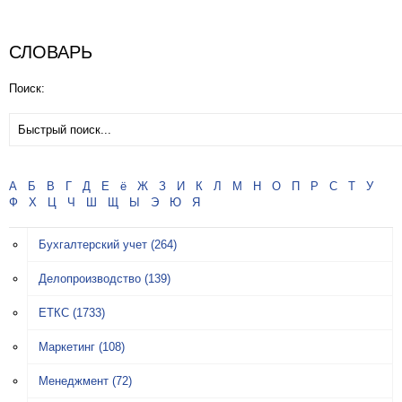
СЛОВАРЬ
Поиск:
А
Б
В
Г
Д
Е
ё
Ж
З
И
К
Л
М
Н
О
П
Р
С
Т
У
Ф
Х
Ц
Ч
Ш
Щ
Ы
Э
Ю
Я
Бухгалтерский учет
(264)
Делопроизводство
(139)
ЕТКС
(1733)
Маркетинг
(108)
Менеджмент
(72)