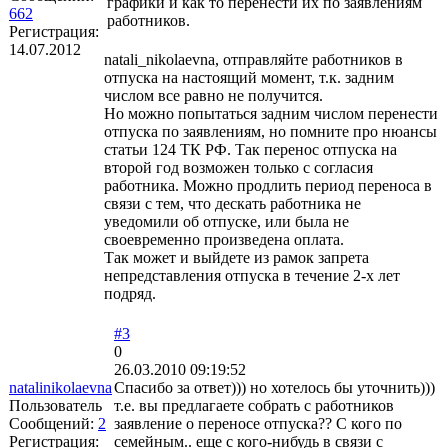
графики и как то перенести их по заявлениям
662
работников.
Регистрация:
14.07.2012
natali_nikolaevna, отправляйте работников в
отпуска на настоящий момент, т.к. задним
числом все равно не получится.
Но можно попытаться задним числом перенести
отпуска по заявлениям, но помните про нюансы
статьи 124 ТК РФ. Так перенос отпуска на
второй год возможен только с согласия
работника. Можно продлить период переноса в
связи с тем, что дескать работника не
уведомили об отпуске, или была не
своевременно произведена оплата.
Так может и выйдете из рамок запрета
непредставления отпуска в течение 2-х лет
подряд.
#3
0
26.03.2010 09:19:52
natalinikolaevna
Спасибо за ответ))) но хотелось бы уточнить)))
Пользователь
т.е. вы предлагаете собрать с работников
Сообщений:
2
заявление о переносе отпуска?? С кого по
Регистрация:
семейным.. еще с кого-нибудь в связи с