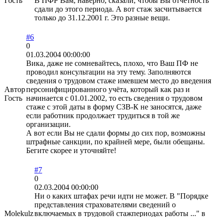
Гость
В ПФР Вам, наверно, сказали, чтобы Вы отчетность
сдали до этого периода. А вот стаж засчитывается
только до 31.12.2001 г. Это разные вещи.
#6
0
01.03.2004 00:00:00
Вика, даже не сомневайтесь, плохо, что Ваш ПФ не
проводил консультации на эту тему. Заполняются
сведения о трудовом стаже имевшем место до введения
Автор
персонифицированного учёта, который как раз и
Гость
начинается с 01.01.2002, то есть сведения о трудовом
стаже с этой даты в форму СЗВ-К не заносятся, даже
если работник продолжает трудиться в той же
организации.
А вот если Вы не сдали формы до сих пор, возможны
штрафные санкции, по крайней мере, были обещаны.
Бегите скорее и уточняйте!
#7
0
02.03.2004 00:00:00
Ни о каких штафах речи идти не может. В "Порядке
представления страхователями сведений о
Molekulz
включаемых в трудовой стажпериодах работы ..." в