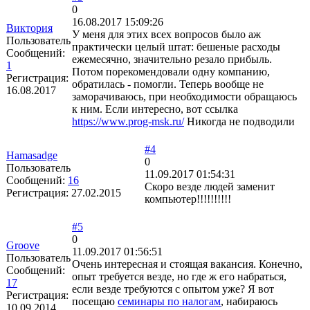
0
16.08.2017 15:09:26
Виктория
У меня для этих всех вопросов было аж
Пользователь
практически целый штат: бешеные расходы
Сообщений:
ежемесячно, значительно резало прибыль.
1
Потом порекомендовали одну компанию,
Регистрация:
обратилась - помогли. Теперь вообще не
16.08.2017
заморачиваюсь, при необходимости обращаюсь
к ним. Если интересно, вот ссылка
https://www.prog-msk.ru/
Никогда не подводили
#4
Hamasadge
0
Пользователь
11.09.2017 01:54:31
Сообщений:
16
Скоро везде людей заменит
Регистрация:
27.02.2015
компьютер!!!!!!!!!!
#5
0
Groove
11.09.2017 01:56:51
Пользователь
Очень интересная и стоящая вакансия. Конечно,
Сообщений:
опыт требуется везде, но где ж его набраться,
17
если везде требуются с опытом уже? Я вот
Регистрация:
посещаю
семинары по налогам
, набираюсь
10.09.2014