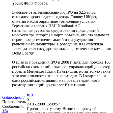
Young Жиля Форера.
В январе от запланированного IPO на $2,5 млрд
отказался производитель одежды Tommy Hilfiger,
отметив неблагоприятные «рыночные условия».
Германский госбанк HSH Nordbank AG
(специализируется на кредитовании предприятий
морского транспорта) в марте объявил, что откладывает
первичное размещение акций из-за ухудшения
рыночной конъюнктуры. Проведение IPO отложила
также датская государственная энергетическая компания
Dong Energy.
О планах проведения IPO в 2008 г. заявляли порядка 100
российских компаний, отмечает управляющий директор
проекта Mergers.ru Юрий Игнатишин, но зачастую такие
заявления являются лишь пиар-ходом. В I квартале ни
одна российская компания не провела первичного
размещения акций, указывает Игнатишин.
#10
Galinochek77
0
Пользователь
29.05.2008 15:49:57
Сообщений:
Прочитала эту тему. Возник вопрос у её
154