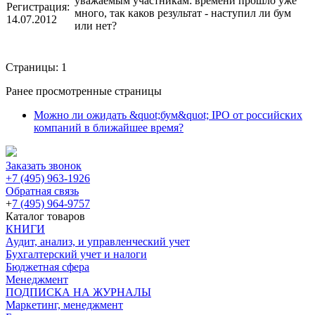
уважаемым участникам: времени прошло уже
Регистрация:
много, так каков результат - наступил ли бум
14.07.2012
или нет?
Страницы:
1
Ранее просмотренные страницы
Можно ли ожидать &quot;бум&quot; IPO от российских
компаний в ближайшее время?
Заказать звонок
+7 (495) 963-1926
Обратная связь
+
7 (495) 964-9757
Каталог товаров
КНИГИ
Аудит, анализ, и управленческий учет
Бухгалтерский учет и налоги
Бюджетная сфера
Менеджмент
ПОДПИСКА НА ЖУРНАЛЫ
Маркетинг, менеджмент