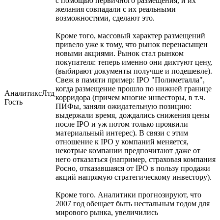
с помощью первичного размещения, и их
желания совпадали с их реальными
возможностями, сделают это.
Кроме того, массовый характер размещений
привело уже к тому, что рынок перенасыщен
новыми акциями. Рынок стал рынком
покупателя: теперь именно они диктуют цену,
(выбирают документы получше и подешевле).
Свеж в памяти пример: IPO "Полиметалла",
когда размещение прошло по нижней границе
АналитиксЛтд
корридора (причем многие инвесторы, в т.ч.
Гость
ПИФы, заняли ожидательную позицию:
выдержали время, дождались снижения цены
после IPO и уж потом только проявили
материальный интерес). В связи с этим
отношение к IPO у компаний меняется,
некотрые компании предпочитают даже от
него отказаться (например, страховая компания
Росно, отказавшаяся от IPO в пользу продажи
акций напрямую стратегическому инвестору).
Кроме того. Аналитики прогнозируют, что
2007 год обещает быть нестальным годом для
мирового рынка, увеличились