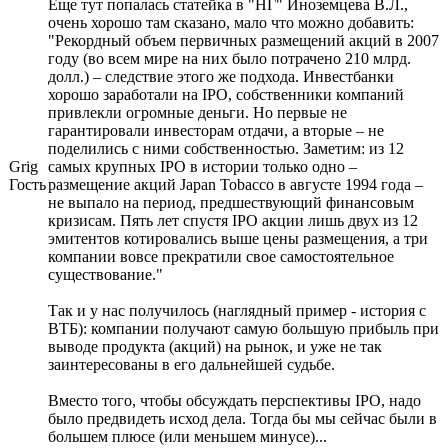
Еще тут попалась статейка в "НГ" Иноземцева В.Л.,
очень хорошо там сказано, мало что можно добавить:
"Рекордный объем первичных размещений акций в 2007
году (во всем мире на них было потрачено 210 млрд.
долл.) – следствие этого же подхода. Инвестбанки
хорошо заработали на IPO, собственники компаний
привлекли огромные деньги. Но первые не
гарантировали инвесторам отдачи, а вторые – не
поделились с ними собственностью. Заметим: из 12
Grig
самых крупных IPO в истории только одно –
Гость
размещение акций Japan Tobacco в августе 1994 года –
не выпало на период, предшествующий финансовым
кризисам. Пять лет спустя IPO акции лишь двух из 12
эмитентов котировались выше цены размещения, а три
компании вовсе прекратили свое самостоятельное
существование."
Так и у нас получилось (наглядный пример - история с
ВТБ): компании получают самую большую прибыль при
выводе продукта (акций) на рынок, и уже не так
заинтересованы в его дальнейшей судьбе.
Вместо того, чтобы обсуждать перспективы IPO, надо
было предвидеть исход дела. Тогда бы мы сейчас были в
большем плюсе (или меньшем минусе)...