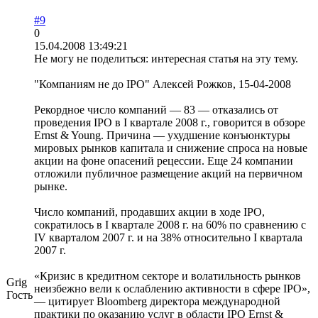
#9
0
15.04.2008 13:49:21
Не могу не поделиться: интересная статья на эту тему.
"Компаниям не до IPO" Алексей Рожков, 15-04-2008
Рекордное число компаний — 83 — отказались от
проведения IPO в I квартале 2008 г., говорится в обзоре
Ernst & Young. Причина — ухудшение конъюнктуры
мировых рынков капитала и снижение спроса на новые
акции на фоне опасений рецессии. Еще 24 компании
отложили публичное размещение акций на первичном
рынке.
Число компаний, продавших акции в ходе IPO,
сократилось в I квартале 2008 г. на 60% по сравнению с
IV кварталом 2007 г. и на 38% относительно I квартала
2007 г.
«Кризис в кредитном секторе и волатильность рынков
Grig
неизбежно вели к ослаблению активности в сфере IPO»,
Гость
— цитирует Bloomberg директора международной
практики по оказанию услуг в области IPO Ernst &