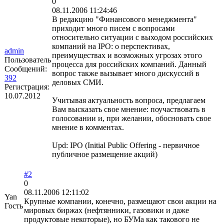
0
08.11.2006 11:24:46
В редакцию "Финансового менеджмента"
приходит много писем с вопросами
относительно ситуации с выходом российских
компаний на IPO: о перспективах,
admin
преимуществах и возможных угрозах этого
Пользователь
процесса для российских компаний. Данный
Сообщений:
вопрос также вызывает много дискуссий в
392
деловых СМИ.
Регистрация:
10.07.2012
Учитывая актуальность вопроса, предлагаем
Вам высказать свое мнение: поучаствовать в
голосовании и, при желании, обосновать свое
мнение в комментах.
Upd: IPO (Initial Public Offering - первичное
публичное размещение акций)
#2
0
08.11.2006 12:11:02
Yan
Крупные компании, конечно, размещают свои акции на
Гость
мировых биржах (нефтянники, газовики и даже
продуктовые некоторые), но БУМа как такового не