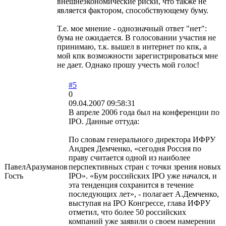
внешнеэкономические риски, что также не
является фактором, способствующему буму.
Т.е. мое мнение - однозначный ответ "нет":
бума не ожидается. В голосовании участия не
принимаю, т.к. вышел в интернет по кпк, а
мой кпк возможности зарегистрироваться мне
не дает. Однако прошу учесть мой голос!
#5
0
09.04.2007 09:58:31
В апреле 2006 года был на конференции по
IPO. Данные оттуда:
По словам генерального директора ИФРУ
Андрея Демченко, «сегодня Россия по
праву считается одной из наиболее
ПавелАразуманов
перспективных стран с точки зрения новых
Гость
IPO». «Бум российских IPO уже начался, и
эта тенденция сохранится в течение
последующих лет», - полагает А.Демченко,
выступая на IPO Конгрессе, глава ИФРУ
отметил, что более 50 российских
компаний уже заявили о своем намерении