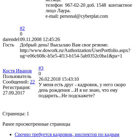
телефон 967-02-20 доб. 1548 контактное
лицо Лаура.
e-mail: personal@cyberplat.com
#2
0
darendel
09.11.2008 12:45:26
Гость
Добрый день! Высылаю Вам свое резюме.
http://www.dowork.ru/Authorization/UserPortfolio.aspx?
ug=e06c608c-b5e5-4f13-b154-5ab9352c0ba1&pa=1
#3
Костя Иванов
0
Пользователь
26.02.2018 15:43:10
Сообщений:
22
У меня есть друг - кадровик, у него скоро
Регистрация:
день рождения ...И я не знаю, что ему
27.09.2017
подарить...Не подскажете?
Страницы:
1
Ранее просмотренные страницы
Срочно требуется кадровик, инспектор по кадрам