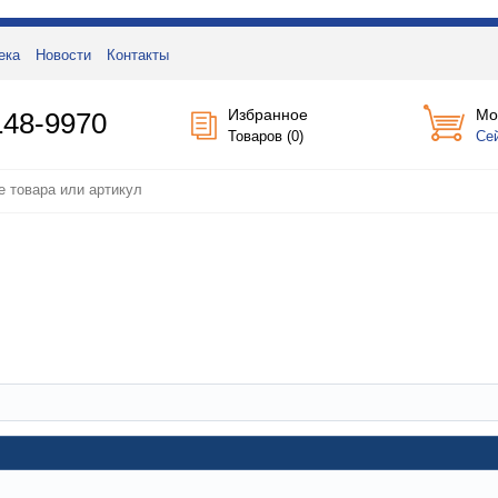
ека
Новости
Контакты
Избранное
Мо
148-9970
Товаров (
0
)
Се