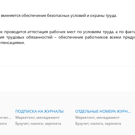
й вменяется обеспечение безопасных условий и охраны труда.
х проводится аттестация рабочих мест по условиям труда, а по фак
ия трудовых обязанностей – обеспечение работников всеми пред
мпенсациями.
ПОДПИСКА НА ЖУРНАЛЫ
ОТДЕЛЬНЫЕ НОМЕРА ЖУРНАЛОВ
Аудит, анализ, и управленческий учет
Маркетинг, менеджмент
Маркетинг, менеджмент
логи
Бухучет, налоги, зарплата
Бухучет, налоги, зарплата