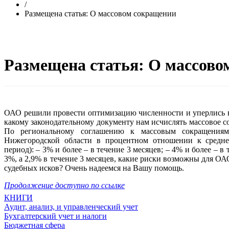
/
Размещена статья: О массовом сокращении
Размещена статья: О массово
ОАО решили провести оптимизацию численности и уперлись в 
какому законодательному документу нам исчислять массовое со
По региональному соглашению к массовым сокращениям
Нижегородской области в процентном отношении к средне
период): – 3% и более – в течение 3 месяцев; – 4% и более – в
3%, а 2,9% в течение 3 месяцев, какие риски возможны для ОА
судебных исков? Очень надеемся на Вашу помощь.
Продолжение доступно по ссылке
КНИГИ
Аудит, анализ, и управленческий учет
Бухгалтерский учет и налоги
Бюджетная сфера