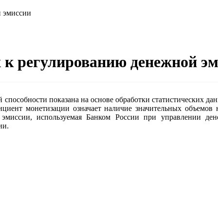
й эмиссии
х к регулированию денежной э
й способности показана на основе обработки статистических д
фициент монетизации означает наличие значительных объемов 
эмиссии, используемая Банком России при управлении де
ии.