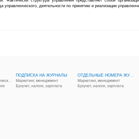
и. Фактически структура управления представляет собой организа
уда управленческого, деятельности по принятию и реализации управленч
ПОДПИСКА НА ЖУРНАЛЫ
ОТДЕЛЬНЫЕ НОМЕРА ЖУРНАЛОВ
Аудит, анализ, и управленческий учет
Маркетинг, менеджмент
Маркетинг, менеджмент
оги
Бухучет, налоги, зарплата
Бухучет, налоги, зарплата