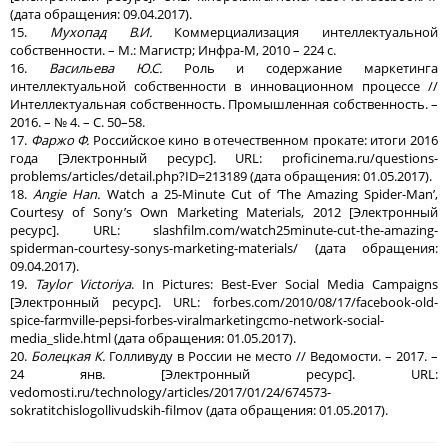
(дата обращения: 09.04.2017).
15.
Мухопад В.И.
Коммерциализация интеллектуальной
собственности. – М.: Магистр; Инфра-М, 2010 – 224 с.
16.
Васильева Ю.С.
Роль и содержание маркетинга
интеллектуальной собственности в инновационном процессе //
Интеллектуальная собственность. Промышленная собственность. –
2016. – № 4. – С. 50–58.
17.
Фаржо Ф.
Российское кино в отечественном прокате: итоги 2016
года [Электронный ресурс]. URL: proficinema.ru/questions-
problems/articles/detail.php?ID=213189 (дата обращения: 01.05.2017).
18.
Angie Han.
Watch a 25-Minute Cut of ‘The Amazing Spider-Man’,
Courtesy of Sony’s Own Marketing Materials, 2012 [Электронный
ресурс]. URL: slashfilm.com/watch25minute-cut-the-amazing-
spiderman-courtesy-sonys-marketing-materials/ (дата обращения:
09.04.2017).
19.
Taylor Victoriya
. In Pictures: Best-Ever Social Media Campaigns
[Электронный ресурс]. URL: forbes.com/2010/08/17/facebook-old-
spice-farmville-pepsi-forbes-viralmarketingcmo-network-social-
media_slide.html (дата обращения: 01.05.2017).
20.
Болецкая К.
Голливуду в России не место // Ведомости. – 2017. –
24 янв. [Электронный ресурс]. URL:
vedomosti.ru/technology/articles/2017/01/24/674573-
sokratitchislogollivudskih-filmov (дата обращения: 01.05.2017).