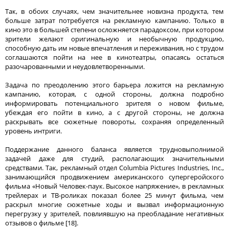
Так, в обоих случаях, чем значительнее новизна продукта, тем
больше затрат потребуется на рекламную кампанию. Только в
кино это в большей степени осложняется парадоксом, при котором
зрители желают оригинальную и необычную продукцию,
способную дать им новые впечатления и переживания, но с трудом
соглашаются пойти на нее в кинотеатры, опасаясь остаться
разочарованными и неудовлетворенными.
Задача по преодолению этого барьера ложится на рекламную
кампанию, которая, с одной стороны, должна подробно
информировать потенциального зрителя о новом фильме,
убеждая его пойти в кино, а с другой стороны, не должна
раскрывать все сюжетные повороты, сохраняя определенный
уровень интриги.
Поддержание данного баланса является трудновыполнимой
задачей даже для студий, располагающих значительными
средствами. Так, рекламный отдел Columbia Pictures Industries, Inc.,
занимающийся продвижением американского супергеройского
фильма «Новый Человек-паук. Высокое напряжение», в рекламных
трейлерах и ТВ-роликах показал более 25 минут фильма, чем
раскрыл многие сюжетные ходы и вызвал информационную
перегрузку у зрителей, повлиявшую на преобладание негативных
отзывов о фильме [18].