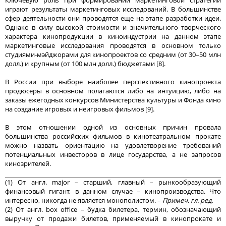
играют результаты маркетинговых исследований. В большинстве
сфер деятельности они проводятся еще на этапе разработки идеи.
Однако в силу высокой стоимости и значительного творческого
характера кинопродукции в киноиндустрии на данном этапе
маркетинговые исследования проводятся в основном только
студиями-мэйджорами для кинопроектов со средним (от 30–50 млн
долл.) и крупным (от 100 млн долл.) бюджетами [8].
В России при выборе наиболее перспективного кинопроекта
продюсеры в основном полагаются либо на интуицию, либо на
заказы ежегодных конкурсов Министерства культуры и Фонда кино
на создание игровых и неигровых фильмов [9].
В этом отношении одной из основных причин провала
большинства российских фильмов в кинотеатральном прокате
можно назвать ориентацию на удовлетворение требований
потенциальных инвесторов в лице государства, а не запросов
кинозрителей.
(1) От англ. major – старший, главный – рынкообразующий
финансовый гигант, в данном случае – кинопроизводства. Что
интересно, никогда не является монополистом. –
Примеч. гл. ред.
(2) От англ. box office – будка билетера, термин, обозначающий
выручку от продажи билетов, применяемый в кинопрокате и