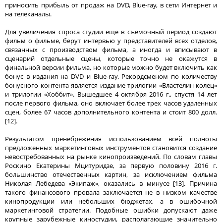
приносить прибыль от продаж на DVD, Blue-ray, в сети Интернет и
на телеканалы.
Для увеличения спроса студии еще в съемочный период создают
фильм о фильме, берут интервью у представителей всех отделов,
связанных с производством фильма, а иногда и вписывают в
сценарий отдельные сцены, которые точно не окажутся в
финальной версии фильма, но которые можно будет включить как
бонус в издания на DVD и Blue-ray. Рекордсменом по количеству
бонусного контента является издание трилогии «Властелин колец»
и трилогии «Хоббит». Вышедшее 4 октября 2016 г., спустя 14 лет
после первого фильма, оно включает более трех часов удаленных
сцен, более 67 часов дополнительного контента и стоит 800 долл.
[12].
Результатом пренебрежения использованием всей полноты
предложенных маркетинговых инструментов становится создание
невостребованных на рынке кинопроизведений. По словам главы
Роскино Екатерины Мцитуридзе, за первую половину 2016 г.
большинство отечественных картин, за исключением фильма
Николая Лебедева «Экипаж», оказались в минусе [13]. Причина
такого финансового провала заключается не в низком качестве
кинопродукции или небольших бюджетах, а в ошибочной
маркетинговой стратегии. Подобные ошибки допускают даже
крупные зарубежные киностудии, располагающие значительно