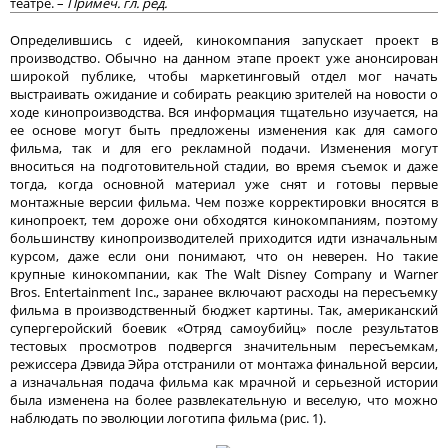
театре. –
Примеч. гл. ред.
Определившись с идеей, кинокомпания запускает проект в
производство. Обычно на данном этапе проект уже анонсирован
широкой публике, чтобы маркетинговый отдел мог начать
выстраивать ожидание и собирать реакцию зрителей на новости о
ходе кинопроизводства. Вся информация тщательно изучается, на
ее основе могут быть предложены изменения как для самого
фильма, так и для его рекламной подачи. Изменения могут
вноситься на подготовительной стадии, во время съемок и даже
тогда, когда основной материал уже снят и готовы первые
монтажные версии фильма. Чем позже корректировки вносятся в
кинопроект, тем дороже они обходятся кинокомпаниям, поэтому
большинству кинопроизводителей приходится идти изначальным
курсом, даже если они понимают, что он неверен. Но такие
крупные кинокомпании, как The Walt Disney Company и Warner
Bros. Entertainment Inc., заранее включают расходы на пересъемку
фильма в производственный бюджет картины. Так, американский
супергеройский боевик «Отряд самоубийц» после результатов
тестовых просмотров подвергся значительным пересъемкам,
режиссера Дэвида Эйра отстранили от монтажа финальной версии,
а изначальная подача фильма как мрачной и серьезной истории
была изменена на более развлекательную и веселую, что можно
наблюдать по эволюции логотипа фильма (рис. 1).