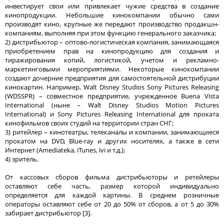
инвестирует свои или привлекает чужие средства в создание
кинопродукции. Небольшие кинокомпании обычно сами
производят кино, крупные же передают производство продакшн-
компаниям, выполняя при этом функцию генерального заказчика;
2) дистрибьютор – оптово-логистическая компания, занимающаяся
приобретением прав на кинопродукцию для создания и
тиражирования копий, логистикой, учетом и рекламно-
маркетинговыми мероприятиями. Некоторые кинокомпании
создают дочерние предприятия для самостоятельной дистрибуции
кинокартин. Например, Walt Disney Studios Sony Pictures Releasing
(WDSSPR) – совместное предприятие, учрежденное Buena Vista
International (ныне – Walt Disney Studios Motion Pictures
International) и Sony Pictures Releasing International для проката
кинофильмов своих студий на территории стран СНГ;
3) ритейлер – кинотеатры, телеканалы и компании, занимающиеся
прокатом на DVD, Blue-ray и других носителях, а также в сети
Интернет (Amediateka, iTunes, ivi и т.д.);
4) зритель.
От кассовых сборов фильма дистрибьюторы и ретейлеры
оставляют себе часть, размер которой индивидуально
определяется для каждой картины. В среднем розничные
операторы оставляют себе от 20 до 50% от сборов, а от 5 до 30%
забирает дистрибьютор [3].