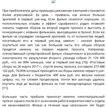
При приближении даты премьеры рекламная кампания становится
более агрессивной. Ее цель – привлечь как можно больше
зрителей в первый уик-энд. Если фильм окажется хорошим, то
положительные отзывы и эффект сарафанного радио позволят
снизить падение сборов на второй неделе проката и выстоять в
конкуренции с новыми фильмами, выходящими в прокат. Если же
фильм не оправдает ожиданий зрителей, то от количества людей,
посетивших его в первый уик-энд, зависит – сможет фильм
окупиться или нет, так как большая часть его общих сборов
придется именно на первую неделю проката. Например,
отечественный супергеройский фильм «Защитники» в российском
кинопрокате по результатам второго уикэнда собрал 21 129 308
руб., что на 90% меньше, чем в первый уик-энд [10]. Итоговые
сборы на 26 марта 2017 г., спустя месяц проката, составили 273 488
102 руб., 79,05% которых приходятся на сборы именно первого уик-
энда. Для фильма с бюджетом 400 млн руб. это весьма низкие
цифры, но, по словам продюсеров, почти все расходы удалось
окупить еще до выхода фильма за счет международных продаж
[11].
Большую часть прибыли приносит именно кинотеатральный
прокат, однако после его окончания работа маркетингового отдела
не заканчивается. Фильм в течение еще нескольких лет будет