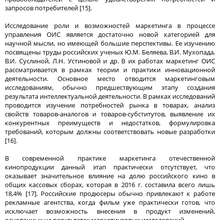
запросов потребителей [15].
Исследование роли и возможностей маркетинга в процессе
управления ОИС является достаточно новой категорией для
научной мысли, но имеющей большие перспективы. Ее изучению
посвящены труды российских ученых Ю.М. Беляева, В.И. Мухопада,
В.И. Суслиной, Л.Н. Устиновой и др. В их работах маркетинг ОИС
рассматривается в рамках теории и практики инновационной
деятельности. Основное место отводится маркетинговым
исследованиям, обычно предшествующим этапу создания
результата интеллектуальной деятельности. В рамках исследований
проводится изучение потребностей рынка в товарах, анализ
свойств товаров-аналогов и товаров-субститутов, выявление их
конкурентных преимуществ и недостатков, формулировка
требований, которым должны соответствовать новые разработки
[16].
В современной практике маркетинга отечественной
кинопродукции данный этап практически отсутствует, что
оказывает значительное влияние на долю российского кино в
общих кассовых сборах, которая в 2016 г. составила всего лишь
18,4% [17]. Российские продюсеры обычно привлекают к работе
рекламные агентства, когда фильм уже практически готов, что
исключает возможность внесения в продукт изменений,
основанных на результатах маркетинговых исследований.