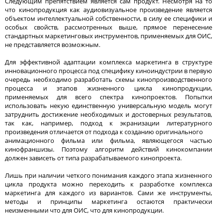
Следующим препятствием является сам продукт. Несмотря на то
что кинопродукция как аудиовизуальное произведение является
объектом интеллектуальной собственности, в силу ее специфики и
особых свойств, рассмотренных выше, прямое перенесение
стандартных маркетинговых инструментов, применяемых для ОИС,
не представляется возможным.
Для эффективной адаптации комплекса маркетинга в структуре
инновационного процесса под специфику киноиндустрии в первую
очередь необходимо разработать схемы кинопроизводственного
процесса и этапов жизненного цикла кинопродукции,
применяемых для всего спектра кинопроектов. Попытки
использовать некую единственную универсальную модель могут
затруднить достижение необходимых и достоверных результатов,
так как, например, подход к экранизации литературного
произведения отличается от подхода к созданию оригинального
анимационного фильма или фильма, являющегося частью
кинофраншизы. Поэтому алгоритм действий кинокомпании
должен зависеть от типа разрабатываемого кинопроекта.
Лишь при наличии четкого понимания каждого этапа жизненного
цикла продукта можно переходить к разработке комплекса
маркетинга для каждого из вариантов. Сами же инструменты,
методы и принципы маркетинга остаются практически
неизменными что для ОИС, что для кинопродукции.