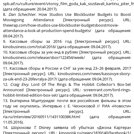
spb.aif.ru/culture/event/vtoroy_film_goda_kak_sozdavali_kartinu_piter_f
(дата обращения: 20.04.2017).
8.
Dan Schechter.
How Studios Use Blockbuster Budgets to Boost
Moviegoing Attendance [Электронный ресурс]. URL:
thewrap.com/how-studios-use-blockbuster-budgetsboostmovie-
attendance-a-look-at-production-spend-budgets/ (дата обращения:
09.04.2017).
9. Кассовые сборы за 2016 год [Электронный ресурс]. URL:
kinobusiness.com/total/2016/ (дата обращения: 09.04.2017).
10. Кассовые сборы за уик-энд в рублях [Электронный ресурс]. URL:
kinobusiness.com/release/sbor/122454/week/ (дата обращения:
09.04.2017).
11. Кассовые сборы в России и СНГ за уик-энд 23–26 февраля, 2017
[Электронный ресурс]. URL: kinobusiness.com/news/kassovye-sbory-
za-uik-end-23-26fevralya-2017/ (дата обращения: 09.04.2017).
12.
Craig Eivy.
Lord Of The Rings & The Hobbit Collector’s Box-Set
Announced [Электронный ресурс]. URL: screenrant.com/lord-rings-
hobbit-limited-edition-box-set/ (дата обращения: 09.04.2017).
13. Екатерина Мцитуридзе: почти все российские фильмы в этом
году не окупились. Интервью с Е. Чесноковой // РИА «Новости»
[Электронный ресурс]. URL:
ria.ru/interview/20160511/1431100386.html (дата обращения:
11.05.2016).
14.
Шорохова Т.
Disney заявила об убытках «Джона Картера»
[Электронный ресурс]. URL: kinopoisk.ru/news/1839140/facebook/1/