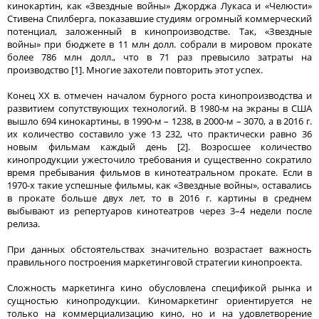
кинокартин, как «Звездные войны» Джорджа Лукаса и «Челюсти»
Стивена Спилберга, показавшие студиям огромный коммерческий
потенциал, заложенный в кинопроизводстве. Так, «Звездные
войны» при бюджете в 11 млн долл. собрали в мировом прокате
более 786 млн долл., что в 71 раз превысило затраты на
производство [1]. Многие захотели повторить этот успех.
Конец XX в. отмечен началом бурного роста кинопроизводства и
развитием сопутствующих технологий. В 1980-м на экраны в США
вышло 694 кинокартины, в 1990-м – 1238, в 2000-м – 3070, а в 2016 г.
их количество составило уже 13 232, что практически равно 36
новым фильмам каждый день [2]. Возросшее количество
кинопродукции ужесточило требования и существенно сократило
время пребывания фильмов в кинотеатральном прокате. Если в
1970-х такие успешные фильмы, как «Звездные войны», оставались
в прокате больше двух лет, то в 2016 г. картины в среднем
выбывают из репертуаров кинотеатров через 3–4 недели после
релиза.
При данных обстоятельствах значительно возрастает важность
правильного построения маркетинговой стратегии кинопроекта.
Сложность маркетинга кино обусловлена спецификой рынка и
сущностью кинопродукции. Киномаркетинг ориентируется не
только на коммерциализацию кино, но и на удовлетворение