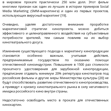
в мировом прокате практически 250 млн долл. Этот фильм
многими признан как один из лучших в истории примеров Social
Media Marketing (SMM-маркетинга) и один из первых проектов,
использующих вирусный маркетинг [19].
Очевидно, уделяя достаточное внимание проработке
маркетинговой стратегии кинопроекта, можно добиться
эффективного и целенаправленного воздействия на субъективные
потребности зрителей, тем самым повлияв на их выбор
кинотеатрального досуга.
Изменение существующего подхода к маркетингу кинопродукции
становится особенно важным, учитывая действия,
предпринимаемые государством по оказанию помощи
отечественной киноиндустрии. Повышение в 1500 раз стоимости
прокатного удостоверения для зарубежной кинопродукции,
предписание отдавать минимум 20% репертуара кинотеатров под
российские фильмы и другие меры Министерства культуры [20] не
будут способствовать развитию отечественного кинопроизводства,
а приведут к кризису кинотеатрального рынка в силу негативного
имиджа российского кино внутри страны.
Недостаточно освободить место в прокате для отечественных
кинокартин.