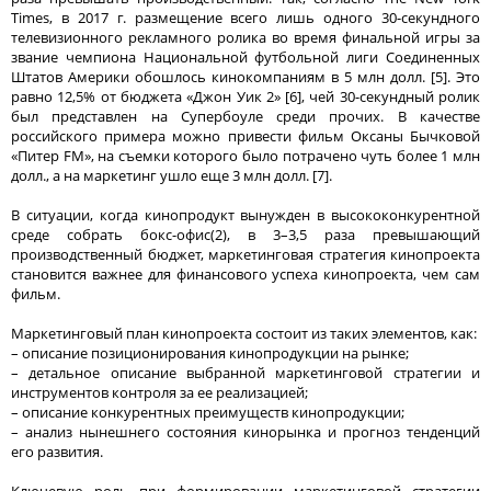
Times, в 2017 г. размещение всего лишь одного 30-секундного
телевизионного рекламного ролика во время финальной игры за
звание чемпиона Национальной футбольной лиги Соединенных
Штатов Америки обошлось кинокомпаниям в 5 млн долл. [5]. Это
равно 12,5% от бюджета «Джон Уик 2» [6], чей 30-секундный ролик
был представлен на Супербоуле среди прочих. В качестве
российского примера можно привести фильм Оксаны Бычковой
«Питер FM», на съемки которого было потрачено чуть более 1 млн
долл., а на маркетинг ушло еще 3 млн долл. [7].
В ситуации, когда кинопродукт вынужден в высококонкурентной
среде собрать бокс-офис(2), в 3–3,5 раза превышающий
производственный бюджет, маркетинговая стратегия кинопроекта
становится важнее для финансового успеха кинопроекта, чем сам
фильм.
Маркетинговый план кинопроекта состоит из таких элементов, как:
– описание позиционирования кинопродукции на рынке;
– детальное описание выбранной маркетинговой стратегии и
инструментов контроля за ее реализацией;
– описание конкурентных преимуществ кинопродукции;
– анализ нынешнего состояния кинорынка и прогноз тенденций
его развития.
Ключевую роль при формировании маркетинговой стратегии