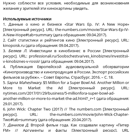
Нужно соблюсти все условия, необходимые для возникновения
желания у зрителей эти кинокартины увидеть.
Используемые источники
1. Данные о кино и бизнесе «Star Wars Ep. IV: A New Hope»
[Электронный ресурс]. URL: the-numbers.com/movie/Star-Wars-Ep-IV-
A-New-Hope#tab=summary (дата обращения: 09.04.2017).
2. Сайт статистики и рейтингов кино [Электронный ресурс]. URL:
kinopoisk.ru (дата обращения: 09.04.2017).
3.
Беляев Л.
Инвестиции в кинобизнес в России [Электронный
ресурс]. URL: professionali.ru/Soobschestva/ves_kinobiznes/investitsii-
v-kinobiznes-v-rossii/ (дата обращения: 09.04.2017).
4. Публикация Европейской аудиовизуальной обсерватории
«Кинопроизводство и кинопродукция в России. Экспорт российских
фильмов за рубеж». – Совет Европы, Страсбург, 2016. – С. 18.
5.
Sapna Maheshwary.
$5 Million for a Super Bowl Ad. Another Million or
More to Market the Ad [Электронный ресурс]. URL:
nytimes.com/2017/01/29/business/5-millionfora-super-bowl-ad-
another-million-or-more-to-market-the-ad.html?_r=1 (дата обращения:
29.01.2017).
6. John Wick: Chapter Two (2017) // The numbers.com [Электронный
ресурс]. URL: the-numbers.com/movie/John-Wick-Chapter-
Two#tab=summary (дата обращения: 20.04.2017).
7.
Данилов Д.
Второй фильм года. Как создавали картину «Питер
FM» // Аргументы и факты [Электронный ресурс]. URL