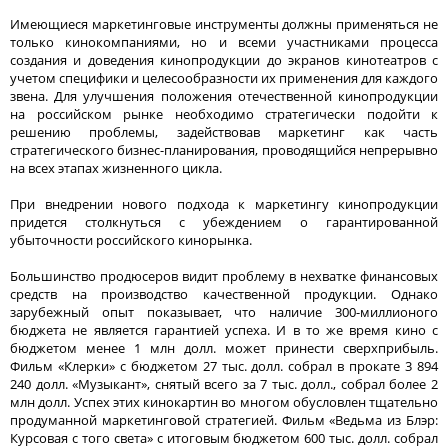
Имеющиеся маркетинговые инструменты должны применяться не
только кинокомпаниями, но и всеми участниками процесса
создания и доведения кинопродукции до экранов кинотеатров с
учетом специфики и целесообразности их применения для каждого
звена. Для улучшения положения отечественной кинопродукции
на российском рынке необходимо стратегически подойти к
решению проблемы, задействовав маркетинг как часть
стратегического бизнес-планирования, проводящийся непрерывно
на всех этапах жизненного цикла.
При внедрении нового подхода к маркетингу кинопродукции
придется столкнуться с убеждением о гарантированной
убыточности российского кинорынка.
Большинство продюсеров видит проблему в нехватке финансовых
средств на производство качественной продукции. Однако
зарубежный опыт показывает, что наличие 300-миллионого
бюджета не является гарантией успеха. И в то же время кино с
бюджетом менее 1 млн долл. может принести сверхприбыль.
Фильм «Клерки» с бюджетом 27 тыс. долл. собрал в прокате 3 894
240 долл. «Музыкант», снятый всего за 7 тыс. долл., собрал более 2
млн долл. Успех этих кинокартин во многом обусловлен тщательно
продуманной маркетинговой стратегией. Фильм «Ведьма из Блэр:
Курсовая с того света» с итоговым бюджетом 600 тыс. долл. собрал