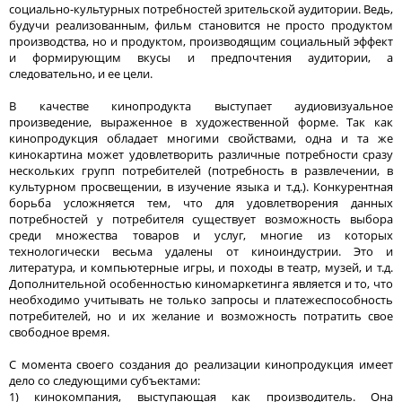
социально-культурных потребностей зрительской аудитории. Ведь,
будучи реализованным, фильм становится не просто продуктом
производства, но и продуктом, производящим социальный эффект
и формирующим вкусы и предпочтения аудитории, а
следовательно, и ее цели.
В качестве кинопродукта выступает аудиовизуальное
произведение, выраженное в художественной форме. Так как
кинопродукция обладает многими свойствами, одна и та же
кинокартина может удовлетворить различные потребности сразу
нескольких групп потребителей (потребность в развлечении, в
культурном просвещении, в изучение языка и т.д.). Конкурентная
борьба усложняется тем, что для удовлетворения данных
потребностей у потребителя существует возможность выбора
среди множества товаров и услуг, многие из которых
технологически весьма удалены от киноиндустрии. Это и
литература, и компьютерные игры, и походы в театр, музей, и т.д.
Дополнительной особенностью киномаркетинга является и то, что
необходимо учитывать не только запросы и платежеспособность
потребителей, но и их желание и возможность потратить свое
свободное время.
С момента своего создания до реализации кинопродукция имеет
дело со следующими субъектами:
1) кинокомпания, выступающая как производитель. Она