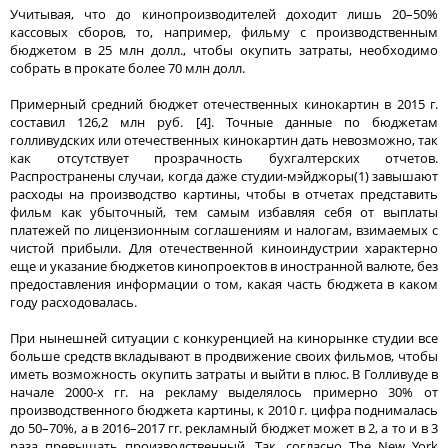
Учитывая, что до кинопроизводителей доходит лишь 20–50%
кассовых сборов, то, например, фильму с производственным
бюджетом в 25 млн долл., чтобы окупить затраты, необходимо
собрать в прокате более 70 млн долл.
Примерный средний бюджет отечественных кинокартин в 2015 г.
составил 126,2 млн руб. [4]. Точные данные по бюджетам
голливудских или отечественных кинокартин дать невозможно, так
как отсутствует прозрачность бухгалтерских отчетов.
Распространены случаи, когда даже студии-мэйджоры(1) завышают
расходы на производство картины, чтобы в отчетах представить
фильм как убыточный, тем самым избавляя себя от выплаты
платежей по лицензионным соглашениям и налогам, взимаемых с
чистой прибыли. Для отечественной киноиндустрии характерно
еще и указание бюджетов кинопроектов в иностранной валюте, без
предоставления информации о том, какая часть бюджета в каком
году расходовалась.
При нынешней ситуации с конкуренцией на кинорынке студии все
больше средств вкладывают в продвижение своих фильмов, чтобы
иметь возможность окупить затраты и выйти в плюс. В Голливуде в
начале 2000-х гг. на рекламу выделялось примерно 30% от
производственного бюджета картины, к 2010 г. цифра поднималась
до 50–70%, а в 2016–2017 гг. рекламный бюджет может в 2, а то и в 3
раза превышать производственный. Так, согласно The New York