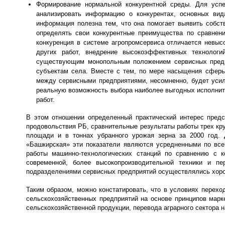
Формирование нормальной конкурентной среды. Для успе
анализировать информацию о конкурентах, основных вид
информация полезна тем, что она помогает выявить собст
определять свои конкурентные преимущества по сравне
конкуренция в системе агропромсервиса отличается невыс
других работ, внедрение высокоэффективных технологий
существующим монопольным положением сервисных предп
субъектам села. Вместе с тем, по мере насыщения сферы 
между сервисными предприятиями, несомненно, будет усил
реальную возможность выбора наиболее выгодных исполните
работ.
В этом отношении определенный практический интерес предс
продовольствия РБ, сравнительные результаты работы трех кр
площади и в тоннах убранного урожая зерна за 2000 год. 
«Башкирская» эти показатели являются усредненными по все
работы машинно-технологических станций по сравнению с 
современной, более высокопроизводительной техники и пе
подразделениями сервисных предприятий осуществлялись хоро
Таким образом, можно констатировать, что в условиях перех
сельскохозяйственных предприятий на основе принципов марк
сельскохозяйственной продукции, перевода аграрного сектора 