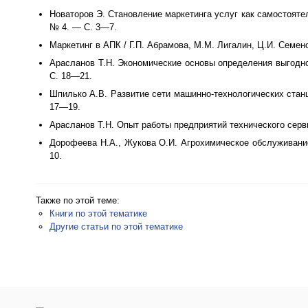
Новаторов Э. Становление маркетинга услуг как самостояте
№ 4. — С. 3—7.
Маркетинг в АПК / Г.П. Абрамова, М.М. Лигалин, Ц.И. Семено
Арасланов Т.Н. Экономические основы определения выгодн
С. 18—21.
Шпилько А.В. Развитие сети машинно-технологических стан
17—19.
Арасланов Т.Н. Опыт работы предприятий технического серв
Дорофеева Н.А., Жукова О.И. Агрохимическое обслуживани
10.
Также по этой теме:
Книги по этой тематике
Другие статьи по этой тематике