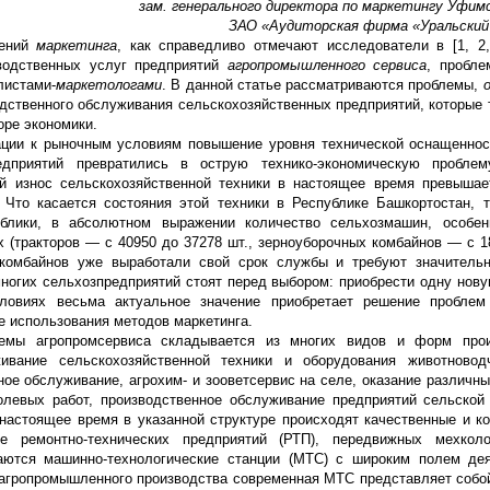
зам. генерального директора по маркетингу Уфим
ЗАО «Аудиторская фирма «Уральский с
лений
маркетинга
, как справедливо отмечают исследователи в [1, 2,
одственных услуг предприятий
агропромышленного
сервиса
, пробле
листами-
маркетологами
. В данной статье рассматриваются проблемы,
дственного обслуживания сельскохозяйственных предприятий, которые 
оре экономики.
ации к рыночным условиям повышение уровня технической оснащеннос
едприятий превратились в острую технико-экономическую проблем
й износ сельскохозяйственной техники в настоящее время превышае
 Что касается состояния этой техники в Республике Башкортостан, 
ублики, в абсолютном выражении количество сельхозмашин, особенн
х (тракторов — с 40950 до 37278 шт., зерноуборочных комбайнов — с 1
 комбайнов уже выработали свой срок службы и требуют значительн
многих сельхозпредприятий стоят перед выбором: приобрести одну нов
ловиях весьма актуальное значение приобретает решение проблем
е использования методов маркетинга.
стемы агропромсервиса складывается из многих видов и форм прои
ивание сельскохозяйственной техники и оборудования животновод
ое обслуживание, агрохим- и зооветсервис на селе, оказание различны
левых работ, производственное обслуживание предприятий сельской
В настоящее время в указанной структуре происходят качественные и к
 ремонтно-технических предприятий (РТП), передвижных мехкол
аются машинно-технологические станции (МТС) с широким полем дея
о агропромышленного производства современная МТС представляет собо