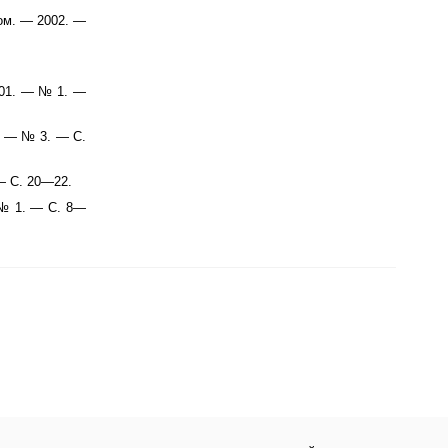
ом. — 2002. —
001. — № 1. —
. — № 3. — С.
— С. 20—22.
 № 1. — С. 8—