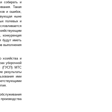
и собирать и
ивания. Такая
хов и ошибок,
твующая ныне
ных полевых и
словливается
озяйствующим
, конкуренция
я будут иметь
ов выполнения
о хозяйства и
рах уборочной
ия (ГУСП) МТС
ие результаты
ьзования ими
ветствующими
тия.
 обслуживания
 производства