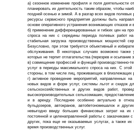
а) сезонное изменение профиля и поля деятельности о
планировать их деятельность таким образом, чтобы на
поздней осенью и зимой. А в разгар всех видов полевых 
ресурсы сервисного предприятия должны быть направл
основе оперативного устранения возникающих отказов и 
б) применение дифференцированных и гибких цен на про
спроса на них с середины периода полевых работ на
стабильная загрузка производственных мощностей сер
Безусловно, при этом требуется объективный и избират
обслуживания. В некоторых случаях возможно также 
которых не терпит отлагательства (перезрев и осыпание з
в) совмещение профессий и функций производственно-т
услуг в периоды максимального спроса на них. С этой
стороны, в том числе лиц, проживающих в близлежащих р
г) активное проведение мероприятий, направленных на
новых видов и форм услуг, системы льгот и скидок д
сельскохозяйственных и других видов работ, пров
высокопроизводительных сельхозмашин, предоставление
и в аренду. Последнее особенно актуально в отноше
бульдозеров, автокранов, автобетономешалок и други
невыгодно ввиду больших финансовых затрат на их п
постоянной и целенаправленной работы с заказчиками с
других, пока еще не оказываемых услугах, а также их
время производственных услуг.