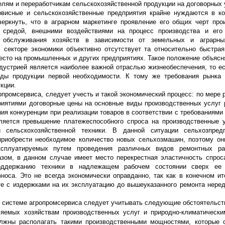
елям и переработчикам сельскохозяйственной продукции на договорных 
рвисные и сельскохозяйственные предприятия крайне нуждаются в к
еркнуть, что в аграрном маркетинге проявление его общих черт про
й средой, внешними воздействиями на процесс производства и его 
о обслуживания хозяйств в зависимости от земельных и аграрны
 секторе экономики объективно отсутствует та относительно быстра
есто на промышленных и других предприятиях. Такое положение объясня
дустрией является наиболее важной отраслью жизнеобеспечения, то ес
иды продукции первой необходимости. К тому же требования рынка
кции.
опромсервиса, следует учесть и такой экономический процесс: по мере 
иятиями договорные цены на основные виды производственных услуг 
ия конкуренции при реализации товаров в соответствии с требованиями
вляется превышение платежеспособного спроса на производственные 
сельскохозяйственной техники. В данной ситуации сельхозпредп
приобрести необходимое количество новых сельхозмашин, поэтому о
сплуатируемых путем проведения различных видов ремонтных ра
азом, в данном случае имеет место перекрестная эластичность спрос
оддержанию техники в надлежащем рабочем состоянии сверх ее 
носа. Это не всегда экономически оправданно, так как в конечном ит
сте с издержками на их эксплуатацию до вышеуказанного ремонта нере
 в системе агропромсервиса следует учитывать следующие обстоятельст
емых хозяйствам производственных услуг и природно-климатически
олжны располагать такими производственными мощностями, которые 