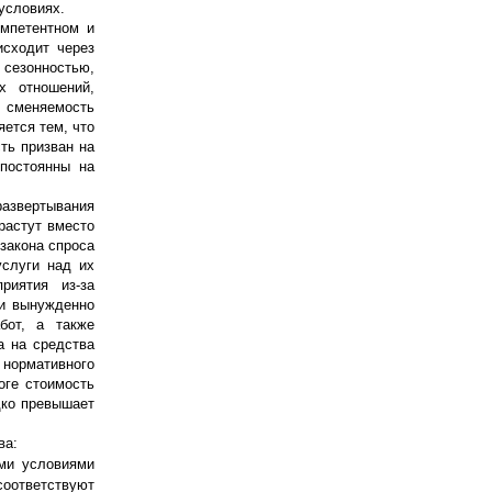
условиях.
омпетентном и
исходит через
сезонностью,
х отношений,
я сменяемость
ется тем, что
ть призван на
 постоянны на
развертывания
растут вместо
 закона спроса
услуги над их
риятия из-за
ни вынужденно
бот, а также
а на средства
нормативного
оге стоимость
дко превышает
ва:
ми условиями
соответствуют