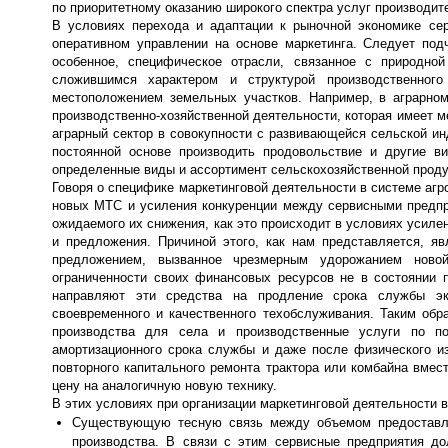
по приоритетному оказанию широкого спектра услуг производит
В условиях перехода и адаптации к рыночной экономике се
оперативном управлении на основе маркетинга. Следует подч
особенное, специфическое отрасли, связанное с природно
сложившимся характером и структурой производственног
местоположением земельных участков. Например, в аграрном
производственно-хозяйственной деятельности, которая имеет м
аграрный сектор в совокупности с развивающейся сельской ин
постоянной основе производить продовольствие и другие в
определенные виды и ассортимент сельскохозяйственной проду
Говоря о специфике маркетинговой деятельности в системе агр
новых МТС и усиления конкуренции между сервисными предпр
ожидаемого их снижения, как это происходит в условиях усилен
и предложения. Причиной этого, как нам представляется, я
предложением, вызванное чрезмерным удорожанием новой 
ограниченности своих финансовых ресурсов не в состоянии 
направляют эти средства на продление срока службы эк
своевременного и качественного техобслуживания. Таким обр
производства для села и производственные услуги по п
амортизационного срока службы и даже после физического из
повторного капитального ремонта трактора или комбайна вме
цену на аналогичную новую технику.
В этих условиях при организации маркетинговой деятельности
Существующую тесную связь между объемом предоставля
производства. В связи с этим сервисные предприятия д