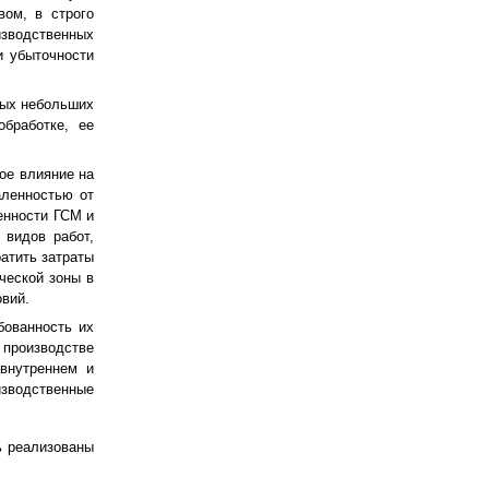
вом, в строго
изводственных
и убыточности
ных небольших
обработке, ее
ое влияние на
аленностью от
енности ГСМ и
 видов работ,
атить затраты
ческой зоны в
вий.
бованность их
 производстве
внутреннем и
изводственные
ь реализованы