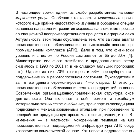
В настоящее время одним из слабо разработанных направ
маркетинг
услуг
. Особенно это касается
маркетинга
произв
которого еще крайне недостаточно изучены и обобщены специа
основные направления развития
маркетинга
в системе произво
со спецификой воспроизводственного процесса в аграрном сект
Актуальность этой темы обусловлена тем, что за годы адапт
производственного обслуживания сельскохозяйственных пр
промышленном комплексе (АПК). Дело в том, что физически
уровень и в целом по России составляет от 65 до 80% [4].
Министерства сельского хозяйства и продовольствия респ
снизилось с 1990 по 2001 гг. в не слишком больших пропорция
шт.). Однако из них 73% тракторов и 58% зерноуборочных
поддержание их в работоспособном состоянии. Руководители 
за те же деньги отремонтировать 4—5 старых. В этих ус
производственного обслуживания сельхозпредприятий на основ
Современная организационно-управленческая структура си
деятельности. Она включает в себя: ремонт и техобслуж
материально-техническое снабжение, транспортно-экспедиционн
подвижными механизированными отрядами при проведении по
переработке продукции кустарных мастерских, кузниц и т.п. 
изменения — в частности, ускоренными темпами на базе
производственных подразделений инфраструктуры АПК созд
хозрасчетно-коммерческой основе. Как новое и ведущее звен