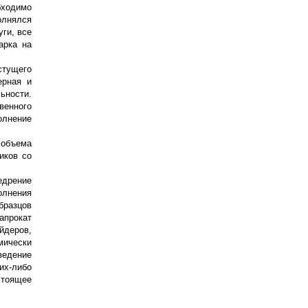
бходимо
олнялся
уги, все
арка на
стущего
ерная и
ьности.
венного
олнение
 объема
иков со
едрение
олнения
бразцов
апрокат
йдеров,
мически
ведение
их-либо
стоящее