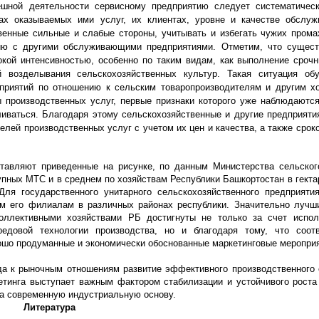
шной деятельности сервисному предприятию следует систематическ
ах оказываемых ими услуг, их клиентах, уровне и качестве обслуж
венные сильные и слабые стороны, учитывать и избегать чужих прома
нию с другими обслуживающими предприятиями. Отметим, что сущес
окой интенсивностью, особенно по таким видам, как выполнение сроч
 возделывания сельскохозяйственных культур. Такая ситуация обу
риятий по отношению к сельским товаропроизводителям и другим х
производственных услуг, первые признаки которого уже наблюдаются
иваться. Благодаря этому сельскохозяйственные и другие предприяти
лей производственных услуг с учетом их цен и качества, а также срок
тавляют приведенные на рисунке, по данным Министерства сельског
упных МТС и в среднем по хозяйствам Республики Башкортостан в гекта
Для государственного унитарного сельскохозяйственного предприят
м его филиалам в различных районах республики. Значительно лучш
коллективными хозяйствами РБ достигнуты не только за счет испол
редовой технологии производства, но и благодаря тому, что соот
шо продуманные и экономически обоснованные маркетинговые мероприя
ода к рыночным отношениям развитие эффективного производственного
етинга выступает важным фактором стабилизации и устойчивого роста
на современную индустриальную основу.
Литература