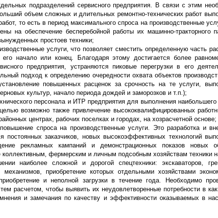
тдельных подразделений сервисного предприятия. В связи с этим нео
ибольший объем сложных и длительных ремонтно-технических работ вып
работ, то есть в период максимального спроса на производственные усл
ены на обеспечение бесперебойной работы их машинно-тракторного п
вынужденных простоев техники;
изводственные услуги, что позволяет сместить определенную часть ра
 его начало или конец. Благодаря этому достигается более равном
висного предприятия, устраняются пиковые перегрузки в его деятел
ельный подход к определению очередности охвата объектов производст
установление повышенных расценок за срочность на те услуги, вып
ерновых культур, начало периода дождей и заморозков и т.п.);
ехнического персонала и ИТР предприятия для выполнения наибольшего
 целью возможно также привлечение высококвалифицированных работн
айонных центрах, рабочих поселках и городах, на хозрасчетной основе;
 повышение спроса на производственные услуги. Это разработка и вн
ля постоянных заказчиков, новых высокоэффективных технологий вып
едение рекламных кампаний и демонстрационных показов новых о
 коллективным, фермерским и личным подсобным хозяйствам техники н
нии наиболее сложной и дорогой спецтехники: экскаваторов, гре
х механизмов, приобретение которых отдельными хозяйствами эконо
риобретение и неполной загрузки в течение года. Необходимо про
 тем расчетом, чтобы выявить их неудовлетворенные потребности в как
 мнения и замечания по качеству и эффективности оказываемых в на