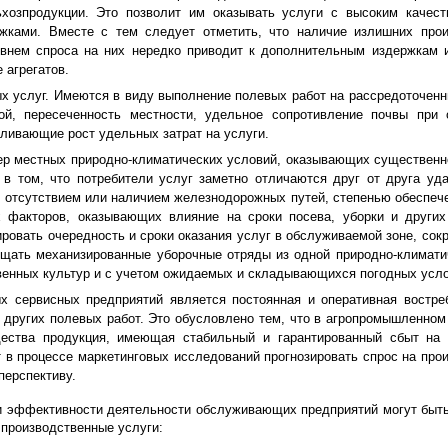
хозпродукции. Это позволит им оказывать услуги с высоким качест
жками. Вместе с тем следует отметить, что наличие излишних про
внем спроса на них нередко приводит к дополнительным издержкам 
 агрегатов.
х услуг. Имеются в виду выполнение полевых работ на рассредоточен
ой, пересеченность местности, удельное сопротивление почвы при 
вливающие рост удельных затрат на услуги.
тер местных природно-климатических условий, оказывающих существенн
 в том, что потребители услуг заметно отличаются друг от друга уд
и, отсутствием или наличием железнодорожных путей, степенью обеспеч
х факторов, оказывающих влияние на сроки посева, уборки и других
овать очередность и сроки оказания услуг в обслуживаемой зоне, сокр
ещать механизированные уборочные отряды из одной природно-климати
твенных культур и с учетом ожидаемых и складывающихся погодных усло
х сервисных предприятий является постоянная и оперативная востре
 других полевых работ. Это обусловлено тем, что в агропромышленном
ества продукция, имеющая стабильный и гарантированный сбыт на 
 в процессе маркетинговых исследований прогнозировать спрос на про
перспективу.
и эффективности деятельности обслуживающих предприятий могут быт
производственные услуги: