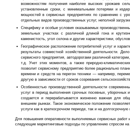
возможностям получения наиболее высоких урожаев сель
установленные сроки, с минимальными потерями и издер
мощностей в сервисных предприятиях по сравнению с уро
отдельных видов производственных услуг, неполной загрузке
Специфику и особые условия оказываемых производственны
земельных участках с различной длиной гона и крутизн
каменистость, угол склона и другие характеристики, обусло
Географическое расположение потребителей услуг и харак
результаты совместной хозяйственной деятельности. Дело
сервисного предприятия, автодорогами различной категори
т.д. Учет этих моментов, а также природно-климатически
позволит сервисному предприятию более рационально планир
времени и средств на перегон техники — например, перем
другую в зависимости от сроков созревания сельскохозяйс
Особенностью производственной деятельности современны
услуг в период выполнения срочных посевных, уборочных и
создается и перерабатывается жизненно важная для общ
внешнем рынках. Такое экономическое положение позволяет
услуги как в краткосрочном периоде, так и на долгосрочную 
Для повышения оперативности выполняемых сервисных работ 
следующие маркетинговые подходы по управлению спросом на 