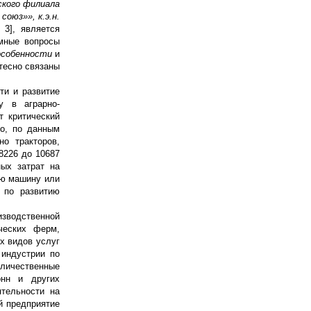
ского филиала
оюз»», к.э.н.
 3], является
мные вопросы
особенности
и
тесно связаны
ти и развитие
у в аграрно-
т критический
то, по данным
о тракторов,
8226 до 10687
ых затрат на
ую машину или
 по развитию
зводственной
ческих ферм,
х видов услуг
 индустрии по
оличественные
онн и других
тельности на
й предприятие