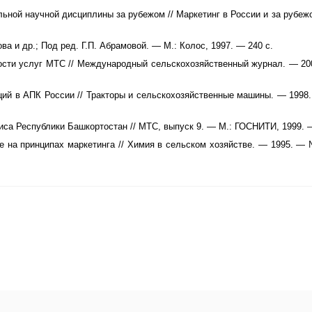
льной научной дисциплины за рубежом // Маркетинг в России и за рубеж
ва и др.; Под ред. Г.П. Абрамовой. — М.: Колос, 1997. — 240 с.
ости услуг МТС // Международный сельскохозяйственный журнал. — 2
ций в АПК России // Тракторы и сельскохозяйственные машины. — 1998
иса Республики Башкортостан // МТС, выпуск 9. — М.: ГОСНИТИ, 1999. 
е на принципах маркетинга // Химия в сельском хозяйстве. — 1995. —