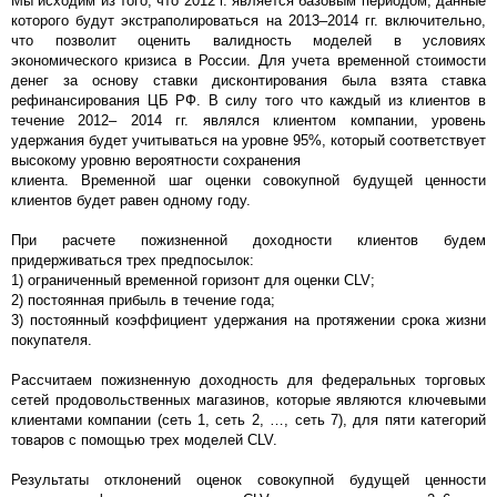
Мы исходим из того, что 2012 г. является базовым периодом, данные
которого будут экстраполироваться на 2013–2014 гг. включительно,
что позволит оценить валидность моделей в условиях
экономического кризиса в России. Для учета временной стоимости
денег за основу ставки дисконтирования была взята ставка
рефинансирования ЦБ РФ. В силу того что каждый из клиентов в
течение 2012– 2014 гг. являлся клиентом компании, уровень
удержания будет учитываться на уровне 95%, который соответствует
высокому уровню вероятности сохранения
клиента. Временной шаг оценки совокупной будущей ценности
клиентов будет равен одному году.
При расчете пожизненной доходности клиентов будем
придерживаться трех предпосылок:
1) ограниченный временной горизонт для оценки CLV;
2) постоянная прибыль в течение года;
3) постоянный коэффициент удержания на протяжении срока жизни
покупателя.
Рассчитаем пожизненную доходность для федеральных торговых
сетей продовольственных магазинов, которые являются ключевыми
клиентами компании (сеть 1, сеть 2, …, сеть 7), для пяти категорий
товаров с помощью трех моделей CLV.
Результаты отклонений оценок совокупной будущей ценности