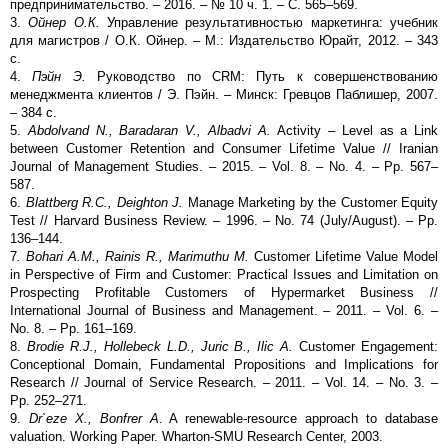
предпринимательство. – 2016. – № 10 ч. 1. – С. 565–569.
3.
Ойнер О.К.
Управление результативностью маркетинга: учебник
для магистров / О.К. Ойнер. – М.: Издательство Юрайт, 2012. – 343
с.
4.
Пэйн Э.
Руководство по CRM: Путь к совершенствованию
менеджмента клиентов / Э. Пэйн. – Минск: Гревцов Паблишер, 2007.
– 384 с.
5.
Abdolvand N., Baradaran V., Albadvi A.
Activity – Level as a Link
between Customer Retention and Consumer Lifetime Value // Iranian
Journal of Management Studies. – 2015. – Vol. 8. – No. 4. – Pp. 567–
587.
6.
Blattberg R.C., Deighton J.
Manage Marketing by the Customer Equity
Test // Harvard Business Review. – 1996. – No. 74 (July/August). – Pp.
136–144.
7
. Bohari A.M., Rainis R., Marimuthu M.
Customer Lifetime Value Model
in Perspective of Firm and Customer: Practical Issues and Limitation on
Prospecting Profitable Customers of Hypermarket Business //
International Journal of Business and Management. – 2011. – Vol. 6. –
No. 8. – Pp. 161–169.
8.
Brodie R.J., Hollebeck L.D., Juric B., Ilic A.
Customer Engagement:
Conceptional Domain, Fundamental Propositions and Implications for
Research // Journal of Service Research. – 2011. – Vol. 14. – No. 3. –
Pp. 252–271.
9.
Dr`eze X., Bonfrer A
. A renewable-resource approach to database
valuation. Working Paper. Wharton-SMU Research Center, 2003.