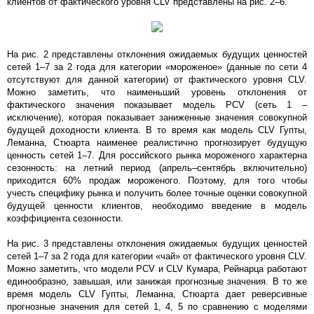
клиентов от фактического уровня CLV представлены на рис. 2–6.
На рис. 2 представлены отклонения ожидаемых будущих ценностей
сетей 1–7 за 2 года для категории «мороженое» (данные по сети 4
отсутствуют для данной категории) от фактического уровня CLV.
Можно заметить, что наименьший уровень отклонения от
фактического значения показывает модель PCV (сеть 1 –
исключение), которая показывает заниженные значения совокупной
будущей доходности клиента. В то время как модель CLV Гупты,
Леманна, Стюарта наименее реалистично прогнозирует будущую
ценность сетей 1–7. Для российского рынка мороженого характерна
сезонность: на летний период (апрель–сентябрь включительно)
приходится 60% продаж мороженого. Поэтому, для того чтобы
учесть специфику рынка и получить более точные оценки совокупной
будущей ценности клиентов, необходимо введение в модель
коэффициента сезонности.
На рис. 3 представлены отклонения ожидаемых будущих ценностей
сетей 1–7 за 2 года для категории «чай» от фактического уровня CLV.
Можно заметить, что модели PCV и CLV Кумара, Рейнарца работают
единообразно, завышая, или занижая прогнозные значения. В то же
время модель CLV Гупты, Леманна, Стюарта дает реверсивные
прогнозные значения для сетей 1, 4, 5 по сравнению с моделями