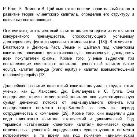
Р. Раст, К. Лемон и В. Цайтамл также внесли значительный вклад в
развитие теории клиентского капитала, определив его структуру и
ключевые составляющие.
Они считают, что клиентский капитал является одним из источников
конкурентного преимущества, способствующего успешному
долгосрочному функционированию компании (см.: [18]). В отличие от
Блаттберга и Дейтона Раст, Лемон и Цайтамл под клиентским
капиталом понимают дисконтированную пожизненную доходность
всех покупателей фирмы. Кроме того, ученые выделили три
составляющие клиентского капитала: ценностный капитал (value
equity), капитал бренда (brand equity) и капитал взаимоотношений
(relationship equity) [13].
Дальнейшее развитие клиентский капитал получил в трудах таких
ученых, как Д. Ханссенс, Дж. Виллануева и С. Гупта. Они
определили термин «клиентский капитал» как дисконтированную
сумму денежных потоков от индивидуального клиента или
определенного сегмента потребителей за весь их период
сотрудничества с компанией [19]. Кроме того, они выделили два
вида клиентского капитала: статический и динамический. Под
термином «статический клиентский капитал» понимается сумма
пожизненных ценностей определенного существующего сегмента
потребителей, в то время как под понятием «динамический