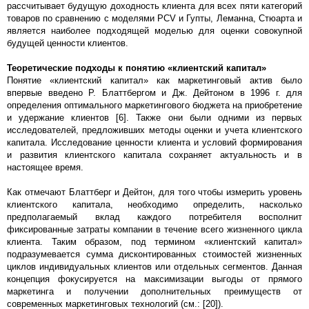
рассчитывает будущую доходность клиента для всех пяти категорий
товаров по сравнению с моделями PCV и Гупты, Леманна, Стюарта и
является наиболее подходящей моделью для оценки совокупной
будущей ценности клиентов.
Теоретические подходы к понятию «клиентский капитал»
Понятие «клиентский капитал» как маркетинговый актив было
впервые введено Р. Блаттбергом и Дж. Дейтоном в 1996 г. для
определения оптимального маркетингового бюджета на приобретение
и удержание клиентов [6]. Также они были одними из первых
исследователей, предложивших методы оценки и учета клиентского
капитала. Исследование ценности клиента и условий формирования
и развития клиентского капитала сохраняет актуальность и в
настоящее время.
Как отмечают Блаттберг и Дейтон, для того чтобы измерить уровень
клиентского капитала, необходимо определить, насколько
предполагаемый вклад каждого потребителя восполнит
фиксированные затраты компании в течение всего жизненного цикла
клиента. Таким образом, под термином «клиентский капитал»
подразумевается сумма дисконтированных стоимостей жизненных
циклов индивидуальных клиентов или отдельных сегментов. Данная
концепция фокусируется на максимизации выгоды от прямого
маркетинга и получении дополнительных преимуществ от
современных маркетинговых технологий (см.: [20]).