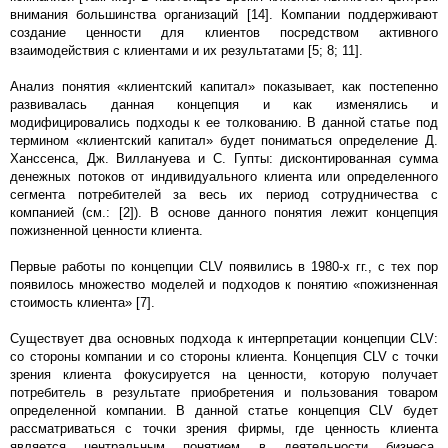
внимания большинства организаций [14]. Компании поддерживают
создание ценности для клиентов посредством активного
взаимодействия с клиентами и их результатами [5; 8; 11].
Анализ понятия «клиентский капитал» показывает, как постепенно
развивалась данная концепция и как изменялись и
модифицировались подходы к ее толкованию. В данной статье под
термином «клиентский капитал» будет пониматься определение Д.
Ханссенса, Дж. Виллануева и С. Гупты: дисконтированная сумма
денежных потоков от индивидуального клиента или определенного
сегмента потребителей за весь их период сотрудничества с
компанией (см.: [2]). В основе данного понятия лежит концепция
пожизненной ценности клиента.
Первые работы по концепции CLV появились в 1980-х гг., с тех пор
появилось множество моделей и подходов к понятию «пожизненная
стоимость клиента» [7].
Существует два основных подхода к интерпретации концепции CLV:
со стороны компании и со стороны клиента. Концепция CLV с точки
зрения клиента фокусируется на ценности, которую получает
потребитель в результате приобретения и пользования товаром
определенной компании. В данной статье концепция CLV будет
рассматриваться с точки зрения фирмы, где ценность клиента
является центральным понятием в деятельности бизнеса.