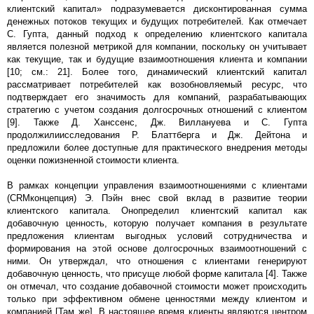
клиентский капитал» подразумевается дисконтированная сумма
денежных потоков текущих и будущих потребителей. Как отмечает
С. Гупта, данный подход к определению клиентского капитала
является полезной метрикой для компании, поскольку он учитывает
как текущие, так и будущие взаимоотношения клиента и компании
[10; см.: 21]. Более того, динамический клиентский капитал
рассматривает потребителей как возобновляемый ресурс, что
подтверждает его значимость для компаний, разрабатывающих
стратегию с учетом создания долгосрочных отношений с клиентом
[9]. Также Д. Ханссенс, Дж. Виллануева и С. Гупта
продолжилиисследования Р. Блаттберга и Дж. Дейтона и
предложили более доступные для практического внедрения методы
оценки пожизненной стоимости клиента.
В рамках концепции управления взаимоотношениями с клиентами
(CRMконцепция) Э. Пэйн внес свой вклад в развитие теории
клиентского капитала. Онопределил клиентский капитал как
добавочную ценность, которую получает компания в результате
предложения клиентам выгодных условий сотрудничества и
формирования на этой основе долгосрочных взаимоотношений с
ними. Он утверждал, что отношения с клиентами генерируют
добавочную ценность, что присуще любой форме капитала [4]. Также
он отмечал, что создание добавочной стоимости может происходить
только при эффективном обмене ценностями между клиентом и
компанией [Там же]. В настоящее время клиенты являются центром