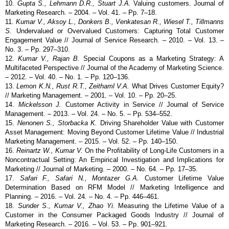
10.
Gupta S., Lehmann D.R., Stuart J.A.
Valuing customers. Journal of
Marketing Research. – 2004. – Vol. 41. – Pp. 7–18.
11.
Kumar V., Aksoy L., Donkers B., Venkatesan R., Wiesel T., Tillmanns
S.
Undervalued or Overvalued Customers: Capturing Total Customer
Engagement Value // Journal of Service Research. – 2010. – Vol. 13. –
No. 3. – Pp. 297–310.
12.
Kumar V., Rajan B.
Special Coupons as a Marketing Strategy: A
Multifaceted Perspective // Journal of the Academy of Marketing Science.
– 2012. – Vol. 40. – No. 1. – Pp. 120–136.
13.
Lemon K.N., Rust R.T., Zeithaml V.A.
What Drives Customer Equity?
// Marketing Management. – 2001. – Vol. 10. – Pp. 20–25.
14.
Mickelsson J.
Customer Activity in Service // Journal of Service
Management. – 2013. – Vol. 24. – No. 5. – Pp. 534–552.
15.
Nenonen S., Storbacka K.
Driving Shareholder Value with Customer
Asset Management: Moving Beyond Customer Lifetime Value // Industrial
Marketing Management. – 2015. – Vol. 52. – Pp. 140–150.
16.
Reinartz W., Kumar V.
On the Profitability of Long-Life Customers in a
Noncontractual Setting: An Empirical Investigation and Implications for
Marketing // Journal of Marketing. – 2000. – No. 64. – Pp. 17–35.
17.
Safari F., Safari N., Montazer G.A.
Customer Lifetime Value
Determination Based on RFM Model // Marketing Intelligence and
Planning. – 2016. – Vol. 24. – No. 4. – Pp. 446–461.
18.
Sunder S., Kumar V., Zhao Yi.
Measuring the Lifetime Value of a
Customer in the Consumer Packaged Goods Industry // Journal of
Marketing Research. – 2016. – Vol. 53. – Pp. 901–921.