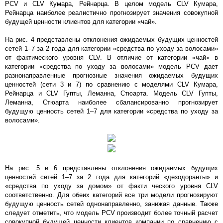
PCV и СLV Кумара, Рейнарца. В целом модель CLV Кумара,
Рейнарца наиболее реалистично прогнозирует значения совокупной
будущей ценности клиентов для категории «чай».
На рис. 4 представлены отклонения ожидаемых будущих ценностей
сетей 1–7 за 2 года для категории «средства по уходу за волосами»
от фактического уровня CLV. В отличие от категории «чай» в
категории «средства по уходу за волосами» модель PCV дает
разнонаправленные прогнозные значения ожидаемых будущих
ценностей (сети 3 и 7) по сравнению с моделями CLV Кумара,
Рейнарца и CLV Гупты, Леманна, Стюарта. Модель CLV Гупты,
Леманна, Стюарта наиболее сбалансированно прогнозирует
будущую ценность сетей 1–7 для категории «средства по уходу за
волосами».
На рис. 5 и 6 представлены отклонения ожидаемых будущих
ценностей сетей 1–7 за 2 года для категорий «дезодоранты» и
«средства по уходу за домом» от факти ческого уровня CLV
соответственно. Для обеих категорий все три модели прогнозируют
будущую ценность сетей однонаправленно, занижая данные. Также
следует отметить, что модель PCV производит более точный расчет
совокупной будущей ценности клиентов компании по сравнению с