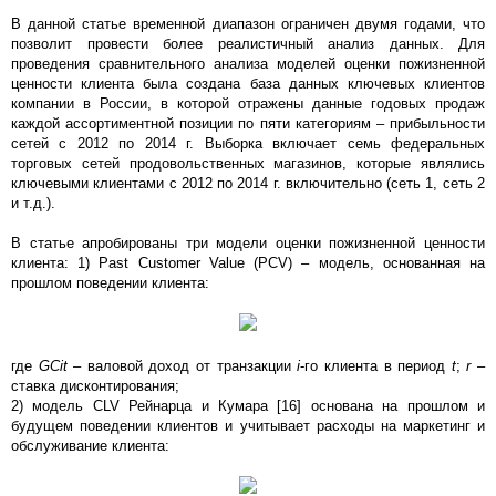
В данной статье временной диапазон ограничен двумя годами, что
позволит провести более реалистичный анализ данных. Для
проведения сравнительного анализа моделей оценки пожизненной
ценности клиента была создана база данных ключевых клиентов
компании в России, в которой отражены данные годовых продаж
каждой ассортиментной позиции по пяти категориям – прибыльности
сетей с 2012 по 2014 г. Выборка включает семь федеральных
торговых сетей продовольственных магазинов, которые являлись
ключевыми клиентами с 2012 по 2014 г. включительно (cеть 1, сеть 2
и т.д.).
В статье апробированы три модели оценки пожизненной ценности
клиента: 1) Past Customer Value (PCV) – модель, основанная на
прошлом поведении клиента:
где
GCit
– валовой доход от транзакции
i
-го клиента в период
t
;
r
–
ставка дисконтирования;
2) модель CLV Рейнарца и Кумара [16] основана на прошлом и
будущем поведении клиентов и учитывает расходы на маркетинг и
обслуживание клиента: