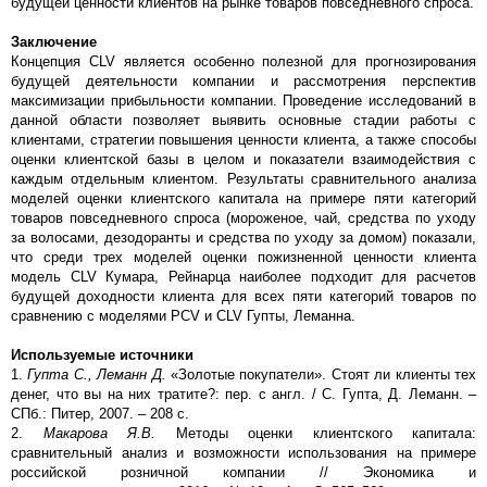
будущей ценности клиентов на рынке товаров повседневного спроса.
Заключение
Концепция CLV является особенно полезной для прогнозирования
будущей деятельности компании и рассмотрения перспектив
максимизации прибыльности компании. Проведение исследований в
данной области позволяет выявить основные стадии работы с
клиентами, стратегии повышения ценности клиента, а также способы
оценки клиентской базы в целом и показатели взаимодействия с
каждым отдельным клиентом. Результаты сравнительного анализа
моделей оценки клиентского капитала на примере пяти категорий
товаров повседневного спроса (мороженое, чай, средства по уходу
за волосами, дезодоранты и средства по уходу за домом) показали,
что среди трех моделей оценки пожизненной ценности клиента
модель CLV Кумара, Рейнарца наиболее подходит для расчетов
будущей доходности клиента для всех пяти категорий товаров по
сравнению с моделями PCV и CLV Гупты, Леманна.
Используемые источники
1.
Гупта С., Леманн Д.
«Золотые покупатели». Стоят ли клиенты тех
денег, что вы на них тратите?: пер. с англ. / С. Гупта, Д. Леманн. –
СПб.: Питер, 2007. – 208 с.
2.
Макарова Я.В.
Методы оценки клиентского капитала:
сравнительный анализ и возможности использования на примере
российской розничной компании // Экономика и