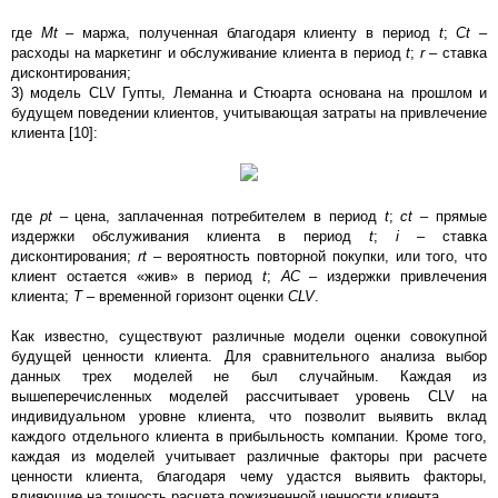
где
Мt
– маржа, полученная благодаря клиенту в период
t
;
Сt
–
расходы на маркетинг и обслуживание клиента в период
t
;
r
– ставка
дисконтирования;
3) модель CLV Гупты, Леманна и Стюарта основана на прошлом и
будущем поведении клиентов, учитывающая затраты на привлечение
клиента [10]:
где
pt
– цена, заплаченная потребителем в период
t
;
ct
– прямые
издержки обслуживания клиента в период
t
;
i
– ставка
дисконтирования;
rt
– вероятность повторной покупки, или того, что
клиент остается «жив» в период
t
;
АС
– издержки привлечения
клиента;
Т
– временной горизонт оценки
CLV
.
Как известно, существуют различные модели оценки совокупной
будущей ценности клиента. Для сравнительного анализа выбор
данных трех моделей не был случайным. Каждая из
вышеперечисленных моделей рассчитывает уровень CLV на
индивидуальном уровне клиента, что позволит выявить вклад
каждого отдельного клиента в прибыльность компании. Кроме того,
каждая из моделей учитывает различные факторы при расчете
ценности клиента, благодаря чему удастся выявить факторы,
влияющие на точность расчета пожизненной ценности клиента.