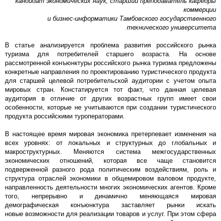
кандидат экономических наук, старший преподаватель кафедры
коммерции
и бизнес-информатики Тамбовского государственного
технического университета
В статье анализируется проблема развития российского рынка
туризма для потребителей старшего возраста. На основе
рассмотренной конъюнктуры российского рынка туризма предложены
конкретные направления по проектированию туристического продукта
для старшей целевой потребительской аудитории с учетом опыта
мировых стран. Констатируется тот факт, что данная целевая
аудитория в отличие от других возрастных групп имеет свои
особенности, которые не учитываются при создании туристического
продукта российскими туроператорами.
В настоящее время мировая экономика претерпевает изменения на
всех уровнях: от локальных и структурных до глобальных и
макроструктурных. Меняются система межгосударственных
экономических отношений, которая все чаще становится
подверженной разного рода политическим воздействиям, роль и
структура отраслей экономики в общемировом валовом продукте,
направленность деятельности многих экономических агентов. Кроме
того, непрерывно и динамично меняющаяся мировая
демографическая конъюнктура заставляет рынки искать
новые возможности для реализации товаров и услуг. При этом сфера