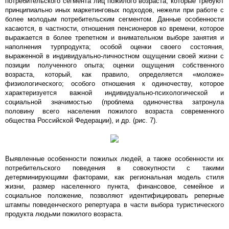
потребительского сегмента лиц пожилого возраста, которые требуют
принципиально иных маркетинговых подходов, нежели при работе с
более молодым потребительским сегментом. Данные особенности
касаются, в частности, отношения пенсионеров ко времени, которое
выражается в более трепетном и внимательном выборе занятия и
наполнения турпродукта; особой оценки своего состояния,
выраженной в индивидуально-личностном ощущении своей жизни с
позиции полученного опыта; оценки ощущения собственного
возраста, который, как правило, определяется «моложе»
физиологического; особого отношения к одиночеству, которое
характеризуется важной индивидуально-психологической и
социальной значимостью (проблема одиночества затронула
половину всего населения пожилого возраста современного
общества Российской Федерации), и др. (рис. 7).
Выявленные особенности пожилых людей, а также особенности их
потребительского поведения в совокупности с такими
детерминирующими факторами, как региональная модель стиля
жизни, размер населенного пункта, финансовое, семейное и
социальное положение, позволяют идентифицировать реперные
штампы поведенческого репертуара в части выбора туристического
продукта людьми пожилого возраста.