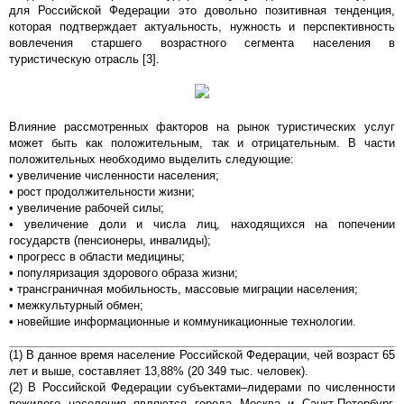
для Российской Федерации это довольно позитивная тенденция,
которая подтверждает актуальность, нужность и перспективность
вовлечения старшего возрастного сегмента населения в
туристическую отрасль [3].
Влияние рассмотренных факторов на рынок туристических услуг
может быть как положительным, так и отрицательным. В части
положительных необходимо выделить следующие:
• увеличение численности населения;
• рост продолжительности жизни;
• увеличение рабочей силы;
• увеличение доли и числа лиц, находящихся на попечении
государств (пенсионеры, инвалиды);
• прогресс в области медицины;
• популяризация здорового образа жизни;
• трансграничная мобильность, массовые миграции населения;
• межкультурный обмен;
• новейшие информационные и коммуникационные технологии.
(1) В данное время население Российской Федерации, чей возраст 65
лет и выше, составляет 13,88% (20 349 тыс. человек).
(2) В Российской Федерации субъектами–лидерами по численности
пожилого населения являются города Москва и Санкт-Петербург,