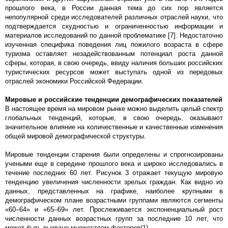
прошлого века, в России данная тема до сих пор является
непопулярной среди исследователей различных отраслей науки, что
подтверждается скудностью и ограниченностью информации и
материалов исследований по данной проблематике [7]. Недостаточно
изученная специфика поведения лиц пожилого возраста в сфере
туризма оставляет незадействованным потенциал роста данной
сферы, которая, в свою очередь, ввиду наличия больших российских
туристических ресурсов может выступать одной из передовых
отраслей экономики Российской Федерации.
Мировые и российские тенденции демографических показателей
В настоящее время на мировом рынке можно выделить целый спектр
глобальных тенденций, которые, в свою очередь, оказывают
значительное влияние на количественные и качественные изменения
общей мировой демографической структуры.
Мировые тенденции старения были определены и спрогнозированы
учеными еще в середине прошлого века и широко исследовались в
течение последних 60 лет. Рисунок 3 отражает текущую мировую
тенденцию увеличения численности зрелых граждан. Как видно из
данных, представленных на графике, наиболее крупными в
демографическом плане возрастными группами являются сегменты
«60–64» и «65–69» лет. Прослеживается экспоненциальный рост
численности данных возрастных групп за последние 10 лет, что
может быть вызвано множеством факторов(1).