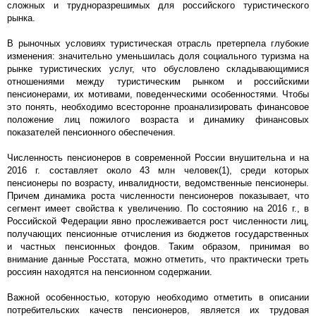
сложных и трудноразрешимых для российского туристического
рынка.
В рыночных условиях туристическая отрасль претерпела глубокие
изменения: значительно уменьшилась доля социального туризма на
рынке туристических услуг, что обусловлено складывающимися
отношениями между туристическим рынком и российскими
пенсионерами, их мотивами, поведенческими особенностями. Чтобы
это понять, необходимо всесторонне проанализировать финансовое
положение лиц пожилого возраста и динамику финансовых
показателей пенсионного обеспечения.
Численность пенсионеров в современной России внушительна и на
2016 г. составляет около 43 млн человек(1), среди которых
пенсионеры по возрасту, инвалидности, ведомственные пенсионеры.
Причем динамика роста численности пенсионеров показывает, что
сегмент имеет свойства к увеличению. По состоянию на 2016 г., в
Российской Федерации явно прослеживается рост численности лиц,
получающих пенсионные отчисления из бюджетов государственных
и частных пенсионных фондов. Таким образом, принимая во
внимание данные Росстата, можно отметить, что практически треть
россиян находятся на пенсионном содержании.
Важной особенностью, которую необходимо отметить в описании
потребительских качеств пенсионеров, является их трудовая