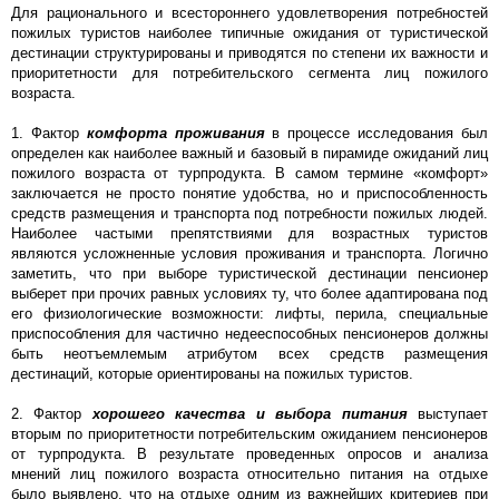
Для рационального и всестороннего удовлетворения потребностей
пожилых туристов наиболее типичные ожидания от туристической
дестинации структурированы и приводятся по степени их важности и
приоритетности для потребительского сегмента лиц пожилого
возраста.
1. Фактор
комфорта проживания
в процессе исследования был
определен как наиболее важный и базовый в пирамиде ожиданий лиц
пожилого возраста от турпродукта. В самом термине «комфорт»
заключается не просто понятие удобства, но и приспособленность
средств размещения и транспорта под потребности пожилых людей.
Наиболее частыми препятствиями для возрастных туристов
являются усложненные условия проживания и транспорта. Логично
заметить, что при выборе туристической дестинации пенсионер
выберет при прочих равных условиях ту, что более адаптирована под
его физиологические возможности: лифты, перила, специальные
приспособления для частично недееспособных пенсионеров должны
быть неотъемлемым атрибутом всех средств размещения
дестинаций, которые ориентированы на пожилых туристов.
2. Фактор
хорошего качества и выбора питания
выступает
вторым по приоритетности потребительским ожиданием пенсионеров
от турпродукта. В результате проведенных опросов и анализа
мнений лиц пожилого возраста относительно питания на отдыхе
было выявлено, что на отдыхе одним из важнейших критериев при