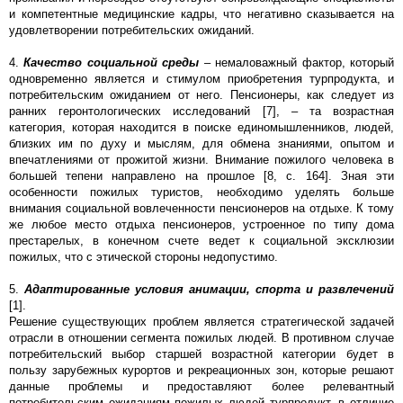
и компетентные медицинские кадры, что негативно сказывается на
удовлетворении потребительских ожиданий.
4.
Качество социальной среды
– немаловажный фактор, который
одновременно является и стимулом приобретения турпродукта, и
потребительским ожиданием от него. Пенсионеры, как следует из
ранних геронтологических исследований [7], – та возрастная
категория, которая находится в поиске единомышленников, людей,
близких им по духу и мыслям, для обмена знаниями, опытом и
впечатлениями от прожитой жизни. Внимание пожилого человека в
большей тепени направлено на прошлое [8, с. 164]. Зная эти
особенности пожилых туристов, необходимо уделять больше
внимания социальной вовлеченности пенсионеров на отдыхе. К тому
же любое место отдыха пенсионеров, устроенное по типу дома
престарелых, в конечном счете ведет к социальной эксклюзии
пожилых, что с этической стороны недопустимо.
5.
Адаптированные условия анимации, спорта и развлечений
[1].
Решение существующих проблем является стратегической задачей
отрасли в отношении сегмента пожилых людей. В противном случае
потребительский выбор старшей возрастной категории будет в
пользу зарубежных курортов и рекреационных зон, которые решают
данные проблемы и предоставляют более релевантный
потребительским ожиданиям пожилых людей турпродукт, в отличие