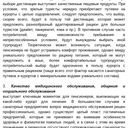
выборе дестинации выступают качественные пищевые продукты. При
условии, что зрелые туристы нередко приобретают путевки на
курорты с целью оздоровления, следует предположить, что выбор,
скорее всего, будет в пользу той дестинации, которая может
предложить разнообразный адаптированный рацион для больных
туристов (диабет, панкреатит, язва и пр.). В противном случае часть
потребителей, ввиду невозможности пребывания в
неприспособленных условиях, будут вынуждены выбрать иной
турпродукт. Теоретически может возникнуть ситуация, когда
пенсионера не будет устраивать комфорт проживания, однако ввиду
уникального предложения по рациону питания, который не могут
предложить в иных, более комфортабельных турпродуктах,
потребительский выбор будет однозначно в пользу курорта с
правильным рационом (чаще всего этот фактор касается санаторных
путевок и курортов с минеральными водами уникального состава).
3.
Качество медицинского обслуживания, общения и
социального обслуживания
выступает ключевым моментом для пенсионеров, выезжающих на
какой-либо курорт для лечения. В большинстве случаев в
санаторных предприятиях вопрос медицинского обслуживания решен
профессионально, однако существует целый пласт гостиничных
предприятий, которые не принимают во внимание особенности
здоровья и физиологии пожилых людей, и в связи с этим во время
проживания и переездов отсутствуют сопровождающие специалисты