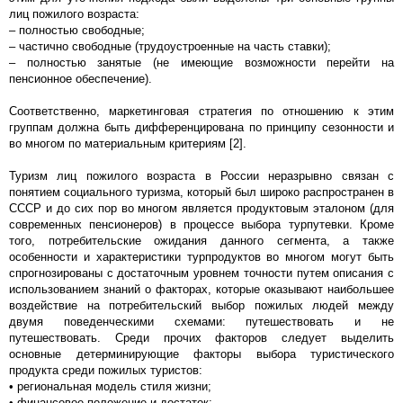
лиц пожилого возраста:
– полностью свободные;
– частично свободные (трудоустроенные на часть ставки);
– полностью занятые (не имеющие возможности перейти на
пенсионное обеспечение).
Соответственно, маркетинговая стратегия по отношению к этим
группам должна быть дифференцирована по принципу сезонности и
во многом по материальным критериям [2].
Туризм лиц пожилого возраста в России неразрывно связан с
понятием социального туризма, который был широко распространен в
СССР и до сих пор во многом является продуктовым эталоном (для
современных пенсионеров) в процессе выбора турпутевки. Кроме
того, потребительские ожидания данного сегмента, а также
особенности и характеристики турпродуктов во многом могут быть
спрогнозированы с достаточным уровнем точности путем описания с
использованием знаний о факторах, которые оказывают наибольшее
воздействие на потребительский выбор пожилых людей между
двумя поведенческими схемами: путешествовать и не
путешествовать. Среди прочих факторов следует выделить
основные детерминирующие факторы выбора туристического
продукта среди пожилых туристов:
• региональная модель стиля жизни;
• финансовое положение и достаток;