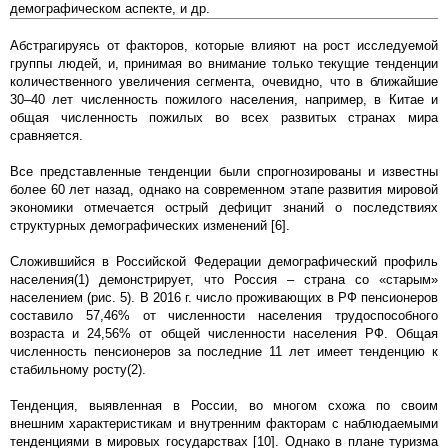
демографическом аспекте, и др.
Абстрагируясь от факторов, которые влияют на рост исследуемой
группы людей, и, принимая во внимание только текущие тенденции
количественного увеличения сегмента, очевидно, что в ближайшие
30–40 лет численность пожилого населения, например, в Китае и
общая численность пожилых во всех развитых странах мира
сравняется.
Все представленные тенденции были спрогнозированы и известны
более 60 лет назад, однако на современном этапе развития мировой
экономики отмечается острый дефицит знаний о последствиях
структурных демографических изменений [6].
Сложившийся в Российской Федерации демографический профиль
населения(1) демонстрирует, что Россия – страна со «старым»
населением (рис. 5). В 2016 г. число проживающих в РФ пенсионеров
составило 57,46% от численности населения трудоспособного
возраста и 24,56% от общей численности населения РФ. Общая
численность пенсионеров за последние 11 лет имеет тенденцию к
стабильному росту(2).
Тенденция, выявленная в России, во многом схожа по своим
внешним характеристикам и внутренним факторам с наблюдаемыми
тенденциями в мировых государствах [10]. Однако в плане туризма