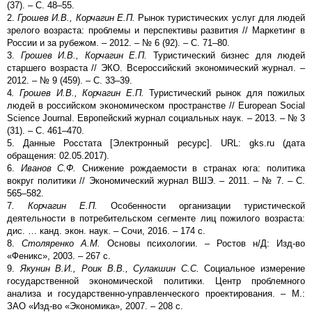
(37). – С. 48–55.
2.
Грошев И.В., Корчагин Е.П.
Рынок туристических услуг для людей
зрелого возраста: проблемы и перспективы развития // Маркетинг в
России и за рубежом. – 2012. – № 6 (92). – С. 71–80.
3.
Грошев И.В., Корчагин Е.П.
Туристический бизнес для людей
старшего возраста // ЭКО. Всероссийский экономический журнал. –
2012. – № 9 (459). – С. 33–39.
4
. Грошев И.В., Корчагин Е.П.
Туристический рынок для пожилых
людей в российском экономическом пространстве // European Social
Science Journal. Европейский журнал социальных наук. – 2013. – № 3
(31). – С. 461–470.
5. Данные Росстата [Электронный ресурс]. URL: gks.ru (дата
обращения: 02.05.2017).
6.
Иванов С.Ф.
Снижение рождаемости в странах юга: политика
вокруг политики // Экономический журнал ВШЭ. – 2011. – № 7. – C.
565–582.
7
. Корчагин Е.П.
Особенности организации туристической
деятельности в потребительском сегменте лиц пожилого возраста:
дис. … канд. экон. наук. – Сочи, 2016. – 174 c.
8.
Столяренко А.М.
Основы психологии. – Ростов н/Д: Изд-во
«Феникс», 2003. – 267 с.
9.
Якунин В.И., Роик В.В., Сулакшин С.С.
Социальное измерение
государственной экономической политики. Центр проблемного
анализа и государственно-управленческого проектирования. – М.:
ЗАО «Изд-во «Экономика», 2007. – 208 с.