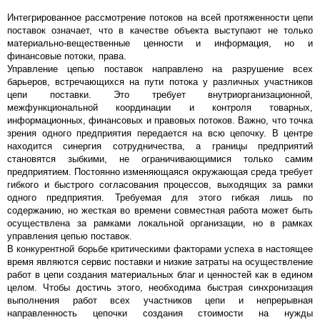
Интегрированное рассмотрение потоков на всей протяженности цепи
поставок означает, что в качестве объекта выступают не только
материально-вещественные ценности и информация, но и
финансовые потоки, права.
Управление цепью поставок направлено на разрушение всех
барьеров, встречающихся на пути потока у различных участников
цепи поставки. Это требует внутриорганизационной,
межфункциональной координации и контроля товарных,
информационных, финансовых и правовых потоков. Важно, что точка
зрения одного предприятия передается на всю цепочку. В центре
находится синергия сотрудничества, а границы предприятий
становятся зыбкими, не ограничивающимися только самим
предприятием. Постоянно изменяющаяся окружающая среда требует
гибкого и быстрого согласования процессов, выходящих за рамки
одного предприятия. Требуемая для этого гибкая лишь по
содержанию, но жесткая во времени совместная работа может быть
осуществлена за рамками локальной организации, но в рамках
управления цепью поставок.
В конкурентной борьбе критическими факторами успеха в настоящее
время являются сервис поставки и низкие затраты на осуществление
работ в цепи создания материальных благ и ценностей как в едином
целом. Чтобы достичь этого, необходима быстрая синхронизация
выполнения работ всех участников цепи и непрерывная
направленность цепочки создания стоимости на нужды