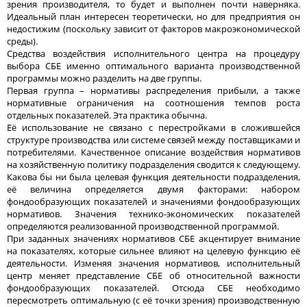
зрения производителя, то будет и выполнен почти наверняка.
Идеальный план интересен теоретически, но для предприятия он
недостижим (поскольку зависит от факторов макроэкономической
среды).
Средства воздействия исполнительного центра на процедуру
выбора СБЕ именно оптимального варианта производственной
программы можно разделить на две группы.
Первая группа – нормативы распределения прибыли, а также
нормативные ограничения на соотношения темпов роста
отдельных показателей. Эта практика обычна.
Её использование не связано с перестройками в сложившейся
структуре производства или системе связей между поставщиками и
потребителями. Качественное описание воздействия нормативов
на хозяйственную политику подразделения сводится к следующему.
Какова бы ни была целевая функция деятельности подразделения,
её величина определяется двумя факторами: набором
фондообразующих показателей и значениями фондообразующих
нормативов. Значения технико-экономических показателей
определяются реализованной производственной программой.
При заданных значениях нормативов СБЕ акцентирует внимание
на показателях, которые сильнее влияют на целевую функцию её
деятельности. Изменяя значения нормативов, исполнительный
центр меняет представление СБЕ об относительной важности
фондообразующих показателей. Отсюда СБЕ необходимо
пересмотреть оптимальную (с её точки зрения) производственную