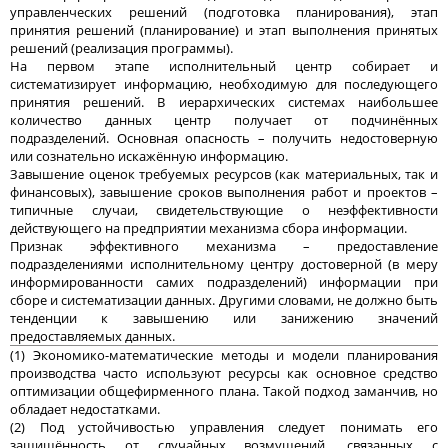
управленческих решений (подготовка планирования), этап
принятия решений (планирование) и этап выполнения принятых
решений (реализация программы).
На первом этапе исполнительный центр собирает и
систематизирует информацию, необходимую для последующего
принятия решений. В иерархических системах наибольшее
количество данных центр получает от подчинённых
подразделений. Основная опасность – получить недостоверную
или сознательно искажённую информацию.
Завышение оценок требуемых ресурсов (как материальных, так и
финансовых), завышение сроков выполнения работ и проектов –
типичные случаи, свидетельствующие о неэффективности
действующего на предприятии механизма сбора информации.
Признак эффективного механизма – предоставление
подразделениями исполнительному центру достоверной (в меру
информированности самих подразделений) информации при
сборе и систематизации данных. Другими словами, не должно быть
тенденции к завышению или занижению значений
предоставляемых данных.
(1) Экономико-математические методы и модели планирования
производства часто используют ресурсы как основное средство
оптимизации общефирменного плана. Такой подход заманчив, но
обладает недостатками.
(2) Под устойчивостью управления следует понимать его
защищённость от случайных возмущений, связанных с