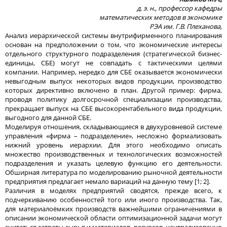
д. э. н., профессор кафедры
математических методов в экономике
РЭА им. Г.В. Плеханова,
Анализ иерархической системы внутрифирменного планирования
основан на предположении о том, что экономические интересы
отдельного структурного подразделения (стратегической бизнес-
единицы, СБЕ) могут не совпадать с тактическими целями
компании. Например, нередко для СБЕ оказывается экономически
невыгодным выпуск некоторых видов продукции, производство
которых директивно включено в план. Другой пример: фирма,
проводя политику долгосрочной специализации производства,
прекращает выпуск на СБЕ высокорентабельного вида продукции,
выгодного для данной СБЕ.
Моделируя отношения, складывающиеся в двухуровневой системе
управления «фирма – подразделение», несложно формализовать
нижний уровень иерархии. Для этого необходимо описать
множество производственных и технологических возможностей
подразделения и указать целевую функцию его деятельности.
Обширная литература по моделированию рыночной деятельности
предприятия предлагает немало вариаций на данную тему [1; 2].
Различия в моделях предприятий сводятся, прежде всего, к
подчеркиванию особенностей того или иного производства. Так,
для материалоёмких производств важнейшими ограничениями в
описании экономической области оптимизационной задачи могут
считаться затраты сырья и материалов, ресурсов, централизованно