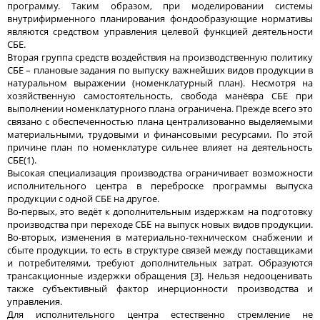
программу. Таким образом, при моделировании системы
внутрифирменного планирования фондообразующие нормативы
являются средством управления целевой функцией деятельности
СБЕ.
Вторая группа средств воздействия на производственную политику
СБЕ – плановые задания по выпуску важнейших видов продукции в
натуральном выражении (номенклатурный план). Несмотря на
хозяйственную самостоятельность, свобода манёвра СБЕ при
выполнении номенклатурного плана ограничена. Прежде всего это
связано с обеспеченностью плана централизованно выделяемыми
материальными, трудовыми и финансовыми ресурсами. По этой
причине план по номенклатуре сильнее влияет на деятельность
СБЕ(1).
Высокая специализация производства ограничивает возможности
исполнительного центра в переброске программы выпуска
продукции с одной СБЕ на другое.
Во-первых, это ведёт к дополнительным издержкам на подготовку
производства при переходе СБЕ на выпуск новых видов продукции.
Во-вторых, изменения в материально-техническом снабжении и
сбыте продукции, то есть в структуре связей между поставщиками
и потребителями, требуют дополнительных затрат. Образуются
трансакционные издержки обращения [3]. Нельзя недооценивать
также субъективный фактор инерционности производства и
управления.
Для исполнительного центра естественно стремление не