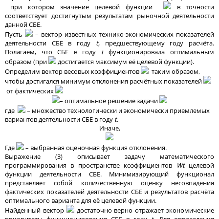
при котором значение целевой функции
в точности
соответствует достигнутым результатам рыночной деятельности
данной СБЕ.
Пусть
– вектор известных технико-экономических показателей
деятельности СБЕ в году
t,
предшествующему году расчёта.
Полагаем, что СБЕ в году
t
функционировала оптимальным
образом (при
достигается максимум её целевой функции).
Определим вектор весовых коэффициентов
таким образом,
чтобы достигался минимум отклонения расчётных показателей
от фактических
– оптимальное решение задачи
где
– множество технологически и экономически приемлемых
вариантов деятельности СБЕ в году
t
.
Иначе,
Где
– выбранная оценочная функция отклонения.
Выражение (3) описывает задачу математического
программирования в пространстве коэффициентов
Wt
целевой
функции деятельности СБЕ. Минимизирующий функционал
представляет собой количественную оценку несовпадения
фактических показателей деятельности СБЕ и результатов расчёта
оптимального варианта для её целевой функции.
Найденный вектор
достаточно верно отражает экономические
приоритеты функционирования СБЕ в году
t
. Для определения