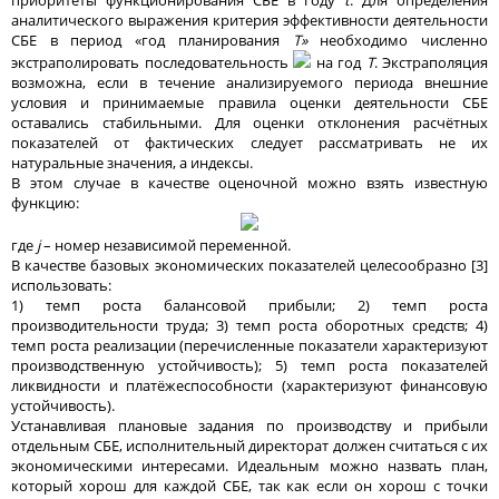
аналитического выражения критерия эффективности деятельности
СБЕ в период «год планирования
T»
необходимо численно
экстраполировать последовательность
на год
T
. Экстраполяция
возможна, если в течение анализируемого периода внешние
условия и принимаемые правила оценки деятельности СБЕ
оставались стабильными. Для оценки отклонения расчётных
показателей от фактических следует рассматривать не их
натуральные значения, а индексы.
В этом случае в качестве оценочной можно взять известную
функцию:
где
j
– номер независимой переменной.
В качестве базовых экономических показателей целесообразно [3]
использовать:
1) темп роста балансовой прибыли; 2) темп роста
производительности труда; 3) темп роста оборотных средств; 4)
темп роста реализации (перечисленные показатели характеризуют
производственную устойчивость); 5) темп роста показателей
ликвидности и платёжеспособности (характеризуют финансовую
устойчивость).
Устанавливая плановые задания по производству и прибыли
отдельным СБЕ, исполнительный директорат должен считаться с их
экономическими интересами. Идеальным можно назвать план,
который хорош для каждой СБЕ, так как если он хорош с точки