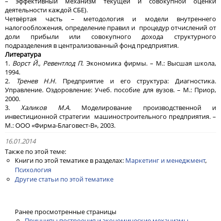
– эффективный механизм текущей и совокупной оценки
деятельности каждой СБЕ).
Четвёртая часть – методология и модели внутреннего
налогообложения, определение правил и процедур отчислений от
доли прибыли или совокупного дохода структурного
подразделения в централизованный фонд предприятия.
Литература
1.
Ворст Й., Ревентлод П.
Экономика фирмы. – М.: Высшая школа,
1994.
2.
Тренев Н.Н.
Предприятие и его структура: Диагностика.
Управление. Оздоровление: Учеб. пособие для вузов. – М.: Приор,
2000.
3.
Халиков М.А.
Моделирование производственной и
инвестиционной стратегии машиностроительного предприятия. –
М.: ООО «Фирма-Благовест-В», 2003.
16.01.2014
Также по этой теме:
Книги по этой тематике в разделах:
Маркетинг и менеджмент
,
Психология
Другие статьи по этой тематике
Ранее просмотренные страницы
Принципы построения и экономические механизмы