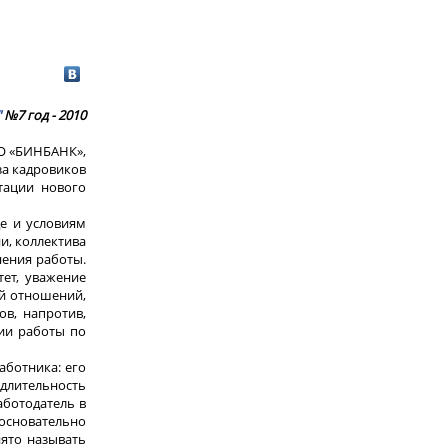
"
№7 год - 2010
АО «БИНБАНК»,
а кадровиков
тации нового
е и условиям
и, коллектива
нения работы.
тет, уважение
ой отношений,
в, напротив,
ии работы по
аботника: его
длительность
аботодатель в
 основательно
нято называть