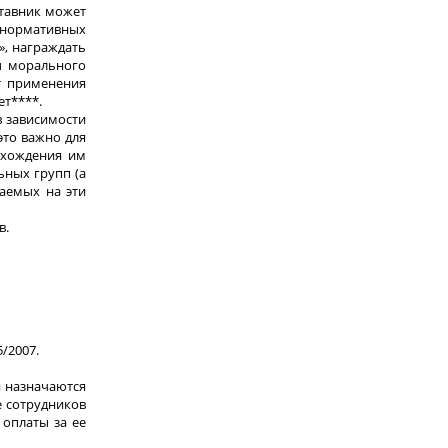
ставник может
 нормативных
, награждать
ы морального
т применения
ет****.
в зависимости
это важно для
охождения им
ьных групп (а
аемых на эти
в.
/2007.
и назначаются
е сотрудников
 оплаты за ее