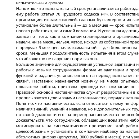
испытательным сроком.
Напомню, что испытательный срок устанавливается работода
ему работе (статья 70 Трудового кодекса РФ). В соответств
организации, их заместителей, главных бухгалтеров и их з
установлен более длительный — до 6 месяцев — срок испыта
нового работника, но и самой компании. И успешная адаптац
зависит от того, как в компании спланировано и организова
недели, ни за месяц нельзя. Автор, исходя из собственной п
в пределах 3 месяцев, т.е. максимальной — для большинства
срока. Меньшая продолжительность испытания в этом случае
что абсолютно не нарушает норм закона.
Большое значение для осуществления успешной адаптации н
работы с новыми сотрудниками, форма их адаптации и про
функций и задания, установленного на период испытания,
связи*. Наставник назначается новичку из числа опытны
показатели работы, приказом руководителя компании по п
Правовой основой наставничества служит разработанный в 
прописываются цели и задачи наставничества, порядок назначе
Понятно, что наставничество, если относиться к нему не фор
наличия знаний, умений и навыков, но и дополнительных тру
по своей должности его на период наставничества не освоб
доказательств, что сотрудников, обладающих всем этим набо
мотивировать на систематическое проведение этой работы
целесообразным установить в компании надбавку за настав
абсолютных цифрах (допустим, 3000 рублей в месяц) или увя