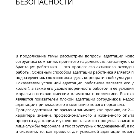
БЕЗОПАСНОСТИ
В продолжение темы рассмотрим вопросы адаптации новог
сотрудника компании, принятого на должность, связанную с 
Адаптация работника — это процесс его активного вхожде
работы. Основным способом адаптации работника является п
подразделения, сложившихся здесь корпоративной культуры 
Показателем успешной адаптации работника является его д
коллег), а также его удовлетворенность работой и ее услов
морально-психологическим климатом в коллективе. Высока
являются показателем плохой адаптации сотрудников, нед
адаптации принимаемого в компанию нового персонала.
Процесс адаптации по времени занимает, как правило, от 2—
характера, знаний, профессионального и жизненного опыт
процесса адаптации, и успешность самого процесса зависят о
лице службы персонала и тех структурных подразделений, в 
и системно, то, как правило, для успешной адаптации ново