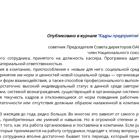
Опубликовано в журнале
"Кадры предприятия
советник Председателя Совета директоров О
член Национального союз
о сотрудника, принятого на должность кассира. Программа адап
материальной ответственностью.
ния в компанию, приспособления к новым для него социальной сред
ринятие им норм и ценностей новой социальной среды — организаци
и форм взаимодействия, а также способов профессионального выпол
остаточно высокий индивидуальный статус в данной среде (автори
иями, системой вознаграждения, существующей в организации систем
я текучесть кадров и отклоняющееся от норм поведение работнико
остаточности или отсутствия должным образом налаженной в компан
3 месяцев до года, редко больше. Во многом это зависит от самого р
а, приобретенных им умений и навыков. Но в огромной степени и 
т того, как эта работа организована и поставлена в компании. Если р
которые принимаются на работу сотрудники, подходят к этому вопросу
го сотрудника вполне достаточно бывает того периода, который при