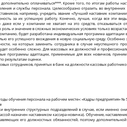
т дополнительно оплачиваться***. Кроме того, по итогам работы на
еления и службы персонала. Целесообразно отразить во внутренних
тавников, например, учредить звание «Лучший наставник компании»
рность за их успешную работу. Конечно, лучше, когда все эти вид
аже если у компании не хватает на это средств, отказываться о
роль и значение в сложных экономических условиях только возраста
 компанию, будет разработана индивидуальная программа адаптации 
елью его успешного вхождения в новую социальную среду. Особенно 
ности, на которых заменить сотрудника в случае неуспешного пр
будет особенно сложно. Для массовых же должностей и профессионал
повые программы адаптации, применимые для всех новичков, приним
по результатам оценки.
вых сотрудников, принятых в банк на должности кассовых работнико
етоды обучения персонала на рабочем месте»: «Кадры предприятия» № 5
е
и внутренних структурных подразделений в случае, если именно он
ссой назначен наставником кассира-новичка). Обучение, наставлени
тавляющих его должностных обязанностей, поэтому дополнительной