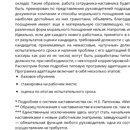
оклада). Таким образом, работа сотрудника-наставника буде
быть премирован по представлению руководителей подразд
документах компании и способы морального поощрения нас
наиболее достойных из них грамотами, объявлять благода
поощрения имеют еще и материальную составляющую. Но д
различных форм морального поощрения нельзя. Напротив, их 
Идеально, если для каждого нового работника, принятого в
от результатов оценки кандидата, требований должности с ц
кандидатов, принимаемых на немассовые, «штучные» долж
испытательного срока и наличия проблем с его адаптацией 
кассиры как раз из их числа) могут быть разработаны ти
должности, при необходимости, с некоторой корректировкой 
Рассмотрим более подробно типовую программу адаптации но
Программа адаптации включает в себя несколько этапов:
базовое обучение;
стажировка на рабочем месте;
оценка по итогам испытательного срока.
* Подробнее о системе наставничества см.: Н.Е. Папонова. «М
** Образец положения о наставничестве в компании см. там ж
*** Единственным исключением здесь могут стать начальник
на­ставниками к новым работникам (например, заведующий ка
— обязательная функция любого руководителя, одна из сос
осуществление не требуется.