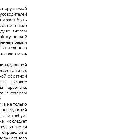
ка поручаемой
руководителей
ий может быть
рка не только
еду во многом
аботу ни за 2
еменные рамки
спытательного
анавливается,
ндивидуальной
ессиональных
ной обратной
льно высокие
ы персонала.
ве, в котором
*.
ика не только
нения функций
ю, не требует
е, их следует
едставляется
ь определен в
 должностного