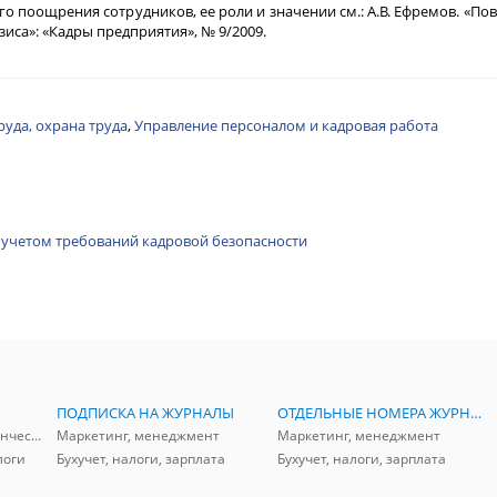
 поощрения сотрудников, ее роли и значении см.: А.В. Ефремов. «П
иса»: «Кадры предприятия», № 9/2009.
руда, охрана труда
,
Управление персоналом и кадровая работа
 учетом требований кадровой безопасности
ПОДПИСКА НА ЖУРНАЛЫ
ОТДЕЛЬНЫЕ НОМЕРА ЖУРНАЛОВ
Аудит, анализ, и управленческий учет
Маркетинг, менеджмент
Маркетинг, менеджмент
логи
Бухучет, налоги, зарплата
Бухучет, налоги, зарплата