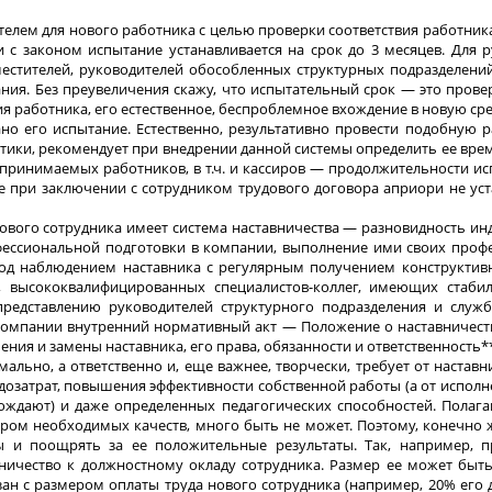
телем для нового работника с целью проверки соответствия работни
ии с законом испытание устанавливается на срок до 3 месяцев. Для 
аместителей, руководителей обособленных структурных подразделен
ния. Без преувеличения скажу, что испытательный срок — это прове
ия работника, его естественное, беспроблемное вхождение в новую ср
но его испытание. Естественно, результативно провести подобную р
рактики, рекомендует при внедрении данной системы определить ее вр
 принимаемых работников, в т.ч. и кассиров — продолжительности и
 при заключении с сотрудником трудового договора априори не уст
ового сотрудника имеет система наставничества — разновидность и
фессиональной подготовки в компании, выполнение ими своих проф
 под наблюдением наставника с регулярным получением конструктив
х, высококвалифицированных специалистов-коллег, имеющих стаби
редставлению руководителей структурного подразделения и служб
компании внутренний нормативный акт — Положение о наставничест
ния и замены наставника, его права, обязанности и ответственность*
мально, а ответственно и, еще важнее, творчески, требует от наставн
дозатрат, повышения эффективности собственной работы (а от испол
ождают) и даже определенных педагогических способностей. Полага
ром необходимых качеств, много быть не может. Поэтому, конечно ж
 и поощрять за ее положительные результаты. Так, например, пр
ничество к должностному окладу сотрудника. Размер ее может быт
зан с размером оплаты труда нового сотрудника (например, 20% его