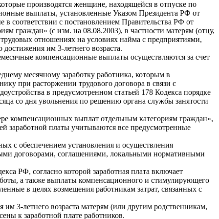
 которые производятся женщине, находящейся в отпуске по
ационные выплаты, установленные Указом Президента РФ от
ые в соответствии с постановлением Правительства РФ от
граждан» (с изм. на 08.08.2003), в частности матерям (отцу,
 трудовых отношениях на условиях найма с предприятиями,
 достижения им 3-летнего возраста.
емесячные компенсационные выплаты осуществляются за счет
днему месячному заработку работника, которым в
нику при расторжении трудового договора в связи с
удоустройства в предусмотренном статьей 178 Кодекса порядке
месяца со дня увольнения по решению органа службы занятости
ере компенсационных выплат отдельным категориям граждан»,
дней заработной платы учитываются все предусмотренные
нных с обеспечением установления и осуществления
вными договорами, соглашениями, локальными нормативными
декса РФ, согласно которой заработная плата включает
работы, а также выплаты компенсационного и стимулирующего
ленные в целях возмещения работникам затрат, связанных с
 им 3-летнего возраста матерям (или другим родственникам,
сены к заработной плате работников.