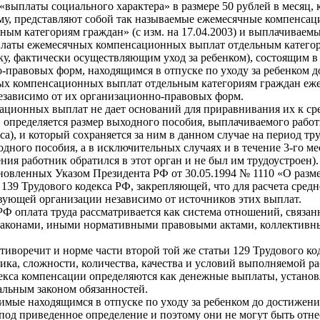
 «выплаты социального характера» в размере 50 рублей в месяц,
всему, представляют собой так называемые ежемесячные компенс
ным категориям граждан» (с изм. на 17.04.2003) и выплачиваем
аты ежемесячных компенсационных выплат отдельным категориям 
ку, фактически осуществляющим уход за ребенком), состоящим в
правовых форм, находящимся в отпуске по уходу за ребенком до
ных компенсационных выплат отдельным категориям граждан еж
независимо от их организационно-правовых форм.
ционных выплат не дает оснований для приравнивания их к сре
Ф определяется размер выходного пособия, выплачиваемого работ
а), и который сохраняется за ним в данном случае на период тр
ыходного пособия, а в исключительных случаях и в течение 3-го 
ния работник обратился в этот орган и не был им трудоустроен).
овленных Указом Президента РФ от 30.05.1994 № 1110 «О разм
 139 Трудового кодекса РФ, закрепляющей, что для расчета сре
вующей организации независимо от источников этих выплат.
 РФ оплата труда рассматривается как система отношений, связа
 с законами, иными нормативными правовыми актами, коллекти
тиворечит и норме части второй той же статьи 129 Трудового ко
ника, сложности, количества, качества и условий выполняемой 
декса компенсации определяются как денежные выплаты, установ
льным законом обязанностей.
ые находящимся в отпуске по уходу за ребенком до достижения
под приведенное определение и поэтому они не могут быть отне