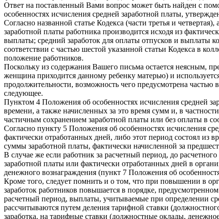
Ответ на поставленный Вами вопрос может быть найден с пом
особенностях исчисления средней заработной платы, утвержденн
Согласно названной статье Кодекса (части третья и четвертая
заработной платы работника производится исходя из фактичес
выплаты; средний заработок для оплаты отпусков и выплаты ком
соответствии с частью шестой указанной статьи Кодекса в кол
положение работников.
Поскольку из содержания Вашего письма остается неясным, пре
женщина приходится данному ребенку матерью) и используется
продолжительности, возможность чего предусмотрена частью вт
следующее.
Пунктом 4 Положения об особенностях исчисления средней за
времени, а также начисленных за это время сумм и, в частнос
частичным сохранением заработной платы или без оплаты в соо
Согласно пункту 5 Положения об особенностях исчисления сре
фактически отработанных дней, либо этот период состоял из в
суммы заработной платы, фактически начисленной за предшес
В случае же если работник за расчетный период, до расчетного
заработной платы или фактически отработанных дней в организ
денежного вознаграждения (пункт 7 Положения об особенностя
Кроме того, следует помнить и о том, что при повышении в о
заработок работников повышается в порядке, предусмотренном
расчетный период, выплаты, учитываемые при определении с
рассчитываются путем деления тарифной ставки (должностного 
заработка, на тарифные ставки (должностные оклады, денежное