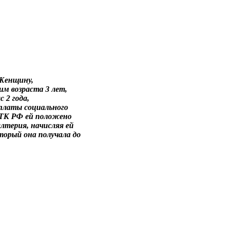
 Женщину,
им возраста 3 лет,
 2 года,
платы социального
8 ТК РФ ей положено
лтерия, начисляя ей
который она получала до