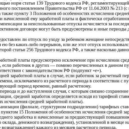
ощью норм статьи 139 Трудового кодекса РФ, регламентирующей
ого постановлением Правительства РФ от 11.04.2003 № 213 (с из
), а также пункту 3 Положения об особенностях исчисления сред
ки начисленной ему заработной платы и фактически отработанн
пенсации за неиспользованные отпуска исчисляется за последние
лективном договоре могут быть предусмотрены и иные периоды дл
доставлен ли отпуск по уходу за ребенком женщине непосредств
 ею без каких-либо перерывов, или же этот отпуск использовал
орой статьи 256 Трудового кодекса РФ, а также насколько давно
работной платы предусмотрено исключение при исчислении сред
ти, если работник в других — помимо перечисленных в данном п
тветствии с законодательством РФ (подпункт «е»).
дней заработной платы в случае, если работник за расчетный п
ремени, исключаемого из расчетного периода в соответствии с п
твующий период времени, равный расчетному.
 периода и до наступления случая, с которым связано сохранени
ации, средний заработок определяется исходя из тарифной ставк
х исчисления средней заработной платы).
рганизации (филиале, структурном подразделении) тарифных ста
 пунктом 15 Положения об особенностях исчисления средней за
реднего заработка и начисленные за предшествующий повышени
оклада, денежного вознаграждения), установленной в месяце на
 вознаграждение) каждого из месяцев расчетного периода.