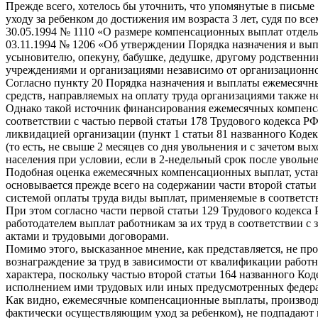
Прежде всего, хотелось бы уточнить, что упомянутые в письме
уходу за ребенком до достижения им возраста 3 лет, судя по 
30.05.1994 № 1110 «О размере компенсационных выплат отдель
03.11.1994 № 1206 «Об утверждении Порядка назначения и выпл
усыновителю, опекуну, бабушке, дедушке, другому родственни
учреждениями и организациями независимо от организационно-
Согласно пункту 20 Порядка назначения и выплаты ежемесяч
средств, направляемых на оплату труда организациями также 
Однако такой источник финансирования ежемесячных компенса
соответствии с частью первой статьи 178 Трудового кодекса Р
ликвидацией организации (пункт 1 статьи 81 названного Кодекс
(то есть, не свыше 2 месяцев со дня увольнения и с зачетом в
населения при условии, если в 2-недельный срок после увольне
Подобная оценка ежемесячных компенсационных выплат, устан
основывается прежде всего на содержании части второй статьи
системой оплаты труда виды выплат, применяемые в соответст
При этом согласно части первой статьи 129 Трудового кодекса
работодателем выплат работникам за их труд в соответствии
актами и трудовыми договорами.
Помимо этого, высказанное мнение, как представляется, не про
вознаграждение за труд в зависимости от квалификации работ
характера, поскольку частью второй статьи 164 названного Ко
исполнением ими трудовых или иных предусмотренных федера
Как видно, ежемесячные компенсационные выплаты, производим
фактически осуществляющим уход за ребенком), не подпадают 