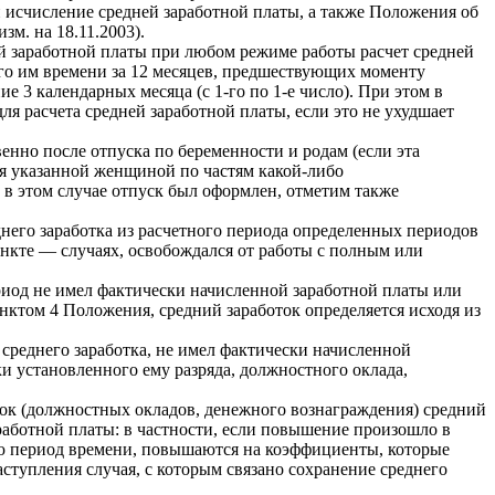
 исчисление средней заработной платы, а также Положения об
м. на 18.11.2003).
ней заработной платы при любом режиме работы расчет средней
ого им времени за 12 месяцев, предшествующих моменту
 3 календарных месяца (с 1-го по 1-е число). При этом в
я расчета средней заработной платы, если это не ухудшает
енно после отпуска по беременности и родам (если эта
ся указанной женщиной по частям какой-либо
 в этом случае отпуск был оформлен, отметим также
него заработка из расчетного периода определенных периодов
ункте — случаях, освобождался от работы с полным или
ериод не имел фактически начисленной заработной платы или
унктом 4 Положения, средний заработок определяется исходя из
е среднего заработка, не имел фактически начисленной
и установленного ему разряда, должностного оклада,
вок (должностных окладов, денежного вознаграждения) средний
работной платы: в частности, если повышение произошло в
ю период времени, повышаются на коэффициенты, которые
ступления случая, с которым связано сохранение среднего