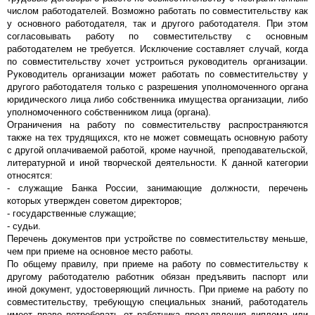
числом работодателей. Возможно работать по совместительству как
у основного работодателя, так и другого работодателя. При этом
согласовывать работу по совместительству с основным
работодателем не требуется. Исключение составляет случай, когда
по совместительству хочет устроиться руководитель организации.
Руководитель организации может работать по совместительству у
другого работодателя только с разрешения уполномоченного органа
юридического лица либо собственника имущества организации, либо
уполномоченного собственником лица (органа).
Ограничения на работу по совместительству распространяются
также на тех трудящихся, кто не может совмещать основную работу
с другой оплачиваемой работой, кроме научной, преподавательской,
литературной и иной творческой деятельности. К данной категории
относятся:
- служащие Банка России, занимающие должности, перечень
которых утвержден советом директоров;
- государственные служащие;
- судьи.
Перечень документов при устройстве по совместительству меньше,
чем при приеме на основное место работы.
По общему правилу, при приеме на работу по совместительству к
другому работодателю работник обязан предъявить паспорт или
иной документ, удостоверяющий личность. При приеме на работу по
совместительству, требующую специальных знаний, работодатель
имеет право потребовать от работника предъявления диплома или