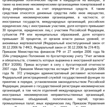
организациями политических партий и кандидатов на выборах, а
также на внесение некоммерческими организациями пожертвований в
фонд референдума за счет определенных средств. К таким
средствам относятся денежные средства либо иное имущество,
полученные некоммерческими организациями, в частности, от
иностранных государств, международных организаций, российских
юридических лиц с иностранным участием, доля которого превышает
30 процентов, юридических лиц с участием Российской Федерации,
субъектов РФ или муниципальных образований, доля которого
превышает 30 процентов, от органов власти разных уровней, от
анонимных жертвователей (Федеральный конституционный закон от
30.12.2006 № 7-ФКЗ, Федеральный закон от 30.12.2006 № 274-ФЗ).
Приказом Министерства финансов РФ от 27 ноября 2006 года №
154н утверждено Положение по бухгалтерскому учету "Учет активов
и обязательств, стоимость которых выражена в иностранной валюте"
(ПБУ 3/2006). Приказ вступает в силу с бухгалтерской отчетности
2007 года. Приказом Министерства юстиции РФ от 19 декабря 2006
года № 372 утвержден административный регламент исполнения
Федеральной регистрационной службой государственной функции по
принятию в порядке, установленном законодательством Российской
Федерации, решения о государственной регистрации некоммерческих
организаций, в том числе отделений международных организаций и
иностранных некоммерческих неправительственных организаций,
общественных объединений, политических партий, торгово-
промышленных палат, иных юридических лиц. Приказом Управления